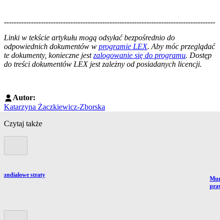
--------------------------------------------------------------------------------------
--------------------------------------------------------
Linki w tekście artykułu mogą odsyłać bezpośrednio do
odpowiednich dokumentów w
programie LEX
. Aby móc przeglądać
te dokumenty, konieczne jest
zalogowanie się do programu
. Dostęp
do treści dokumentów LEX jest zależny od posiadanych licencji.
Autor:
Katarzyna Żaczkiewicz-Zborska
Czytaj także
Poprzedni slide
 mundialowe straty
Prze
Mun
pra
Kolejny slide