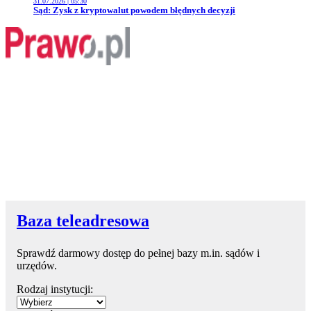
31.07.2026 | 05:30
Przejdź do artykułu:
Sąd: Zysk z kryptowalut powodem błędnych decyzji
Baza teleadresowa
Sprawdź darmowy dostęp do pełnej bazy m.in. sądów i
urzędów.
Rodzaj instytucji: