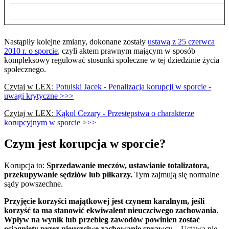
Nastąpiły kolejne zmiany, dokonane zostały
ustawą z 25 czerwca
2010 r. o sporcie
, czyli aktem prawnym mającym w sposób
kompleksowy regulować stosunki społeczne w tej dziedzinie życia
społecznego.
Czytaj w LEX:
Potulski Jacek - Penalizacja korupcji w sporcie -
uwagi krytyczne >>>
Czytaj w LEX:
Kąkol Cezary - Przestępstwa o charakterze
korupcyjnym w sporcie >>>
Czym jest korupcja w sporcie?
Korupcja to:
Sprzedawanie meczów, ustawianie totalizatora,
przekupywanie sędziów lub piłkarzy.
Tym zajmują się normalne
sądy powszechne.
Przyjęcie korzyści majątkowej jest czynem karalnym, jeśli
korzyść ta ma stanowić ekwiwalent nieuczciwego zachowania
.
Wpływ na wynik lub przebieg zawodów powinien zostać
osiągnięty przez nieuczciwe zachowanie sprawcy
. - Ustawa nie