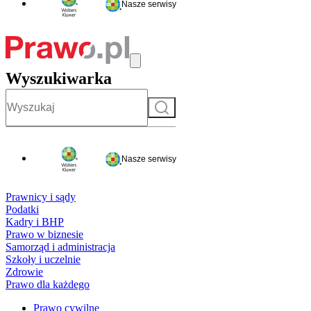
Nasze serwisy
Wyszukiwarka
Szukaj
Nasze serwisy
Prawnicy i sądy
Podatki
Kadry i BHP
Prawo w biznesie
Samorząd i administracja
Szkoły i uczelnie
Zdrowie
Prawo dla każdego
Prawo cywilne