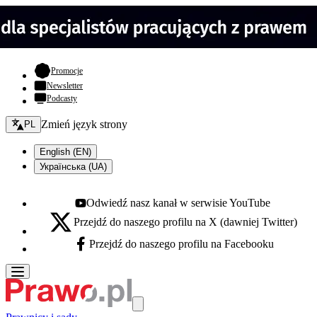
- otwiera się w nowej karcie
Promocje
Newsletter
Podcasty
Zmień język - bieżący:
Zmień język strony
PL
English (EN)
Українська (UA)
Odwiedź nasz kanał w serwisie YouTube
Youtube - otwiera się w nowej karcie
Przejdź do naszego profilu na X (dawniej Twitter)
X - otwiera się w nowej karcie
Przejdź do naszego profilu na Facebooku
Facebook - otwiera się w nowej karcie