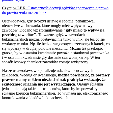
Czytaj w LEX:
Ostateczność decyzji sędziów sportowych a prawo
do powtórzenia meczu >>>
Ustawodawca, gdy tworzył ustawę o sporcie, penalizował
nieuczciwe zachowania, które mogły mieć wpływ na wyniki
zawodów. Dodano też sformułowanie
"gdy miało to wpływ na
przebieg zawodów"
. To ważne, gdyż w zawodach
bukmacherskich można obstawiać nie tylko wynik, ale też co się
wydarzy w toku. Np. ile będzie wręczonych czerwonych kartek, co
się wydarzy w drugiej połowie meczu itd. Można też przekupić
gracza, by w ostatnim kwadransie poważnie sfaulował przeciwnika
i w ostatnim kwadransie gry dostanie czerwoną kartkę. W ten
sposób losowy charakter zawodów zostaje wyłączony.
Nasze ustawodawstwo penalizuje udział w nieuczciwych
zakładach. Według dr Iwańskiego,
można powiedzieć, że postawy
prawne mamy całkiem niezłe.
Jednak praktyka wskazuje, że
skuteczność ścigania nie jest wystarczająca.
Organy ścigania
jednak nie mają takich instrumentów, które by im pozwalały na
ściganie korupcji bukmacherskiej. To wymaga np. elektronicznego
kontrolowania zakładów bukmacherskich.