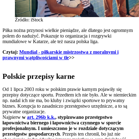
Źródło: iStock
Piłka nożna przynosi wielkie pieniądze, ale dlatego jest ogromnym
polem do nadużyć. Pokazuje to organizacja i rozgrywki
mundialowe w Katarze, ale też nasza polska liga.
Czytaj:
Mundial - piłkarskie mistrzostwa z moralnymi i
prawnymi wątpliwościami w tle
>>
Polskie przepisy karne
Od 1 lipca 2003 roku w polskim prawie karnym pojawiły się
przepisy dotyczące sportu. Przedtem ich nie było. Ale w niemieckim
np. nadal ich nie ma, bo kluby i związki sportowe to prywatny
biznes. Korupcja to zasadniczo przestępstwo urzędnicze, a to są
prywatne organizacje.
Najpierw
w
art. 296b k.k.
, stypizowano przestępstwo
łapownictwa biernego i łapownictwa czynnego w sporcie
profesjonalnym. I umieszczono je w rozdziale dotyczącym
przestępstw gospodarczych
. Przepis ten chronił, bo już nie