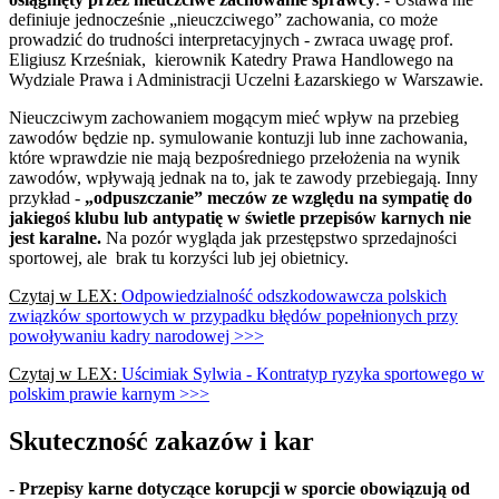
definiuje jednocześnie „nieuczciwego” zachowania, co może
prowadzić do trudności interpretacyjnych - zwraca uwagę prof.
Eligiusz Krześniak, kierownik Katedry Prawa Handlowego na
Wydziale Prawa i Administracji Uczelni Łazarskiego w Warszawie.
Nieuczciwym zachowaniem mogącym mieć wpływ na przebieg
zawodów będzie np. symulowanie kontuzji lub inne zachowania,
które wprawdzie nie mają bezpośredniego przełożenia na wynik
zawodów, wpływają jednak na to, jak te zawody przebiegają. Inny
przykład -
„odpuszczanie” meczów ze względu na sympatię do
jakiegoś klubu lub antypatię w świetle przepisów karnych nie
jest karalne.
Na pozór wygląda jak przestępstwo sprzedajności
sportowej, ale brak tu korzyści lub jej obietnicy.
Czytaj w LEX:
Odpowiedzialność odszkodowawcza polskich
związków sportowych w przypadku błędów popełnionych przy
powoływaniu kadry narodowej >>>
Czytaj w LEX:
Uścimiak Sylwia - Kontratyp ryzyka sportowego w
polskim prawie karnym >>>
Skuteczność zakazów i kar
-
Przepisy karne dotyczące korupcji w sporcie obowiązują od