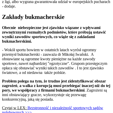
z ligi, albo wygrana gwarantowała udział w europejskich pucharach
- dodaje.
Zakłady bukmacherskie
Obecnie niebezpieczne jest zjawisko wiązane z wpływami
zewnętrznymi rozmaitych podmiotów, które próbują ustawić
wyniki zawodów sportowych, co wiąże się z zakładami
bukmacherskimi.
- Wokół sportu bowiem w ostatnich latach wyrósł ogromny
przemysł bukmacherski - zauważa dr Mikołaj Iwański. A
obstawiane są ogromne kwoty pieniężne na każde zawody
sportowe, nawet najbardziej "egzotyczne". Grupom przestępczym
opłaca się obstawiać wyniki takich zawodów . I to jest zjawisko
światowe, a od niedawna także polskie.
Problem polega na tym, że trudno jest zidentyfikować obszar
zagrożeń
,
a walka z korupcją musi przebiegać inaczej niż do tej
pory, we współpracy z firmami bukmacherskimi
. Zagrożeni są
inni obstawiający gracze, wykorzystuje się przewagę
konkurencyjną, jaką się posiada.
Czytaj w LEX:
Bezstronność i niezależność sportowych sądów
polubownych >>>