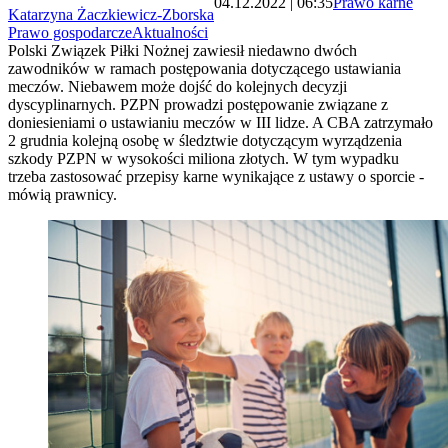
04.12.2022 | 06:35
Prawo karne
Katarzyna Żaczkiewicz-Zborska
Prawo gospodarcze
Aktualności
Polski Związek Piłki Nożnej zawiesił niedawno dwóch
zawodników w ramach postępowania dotyczącego ustawiania
meczów. Niebawem może dojść do kolejnych decyzji
dyscyplinarnych. PZPN prowadzi postępowanie związane z
doniesieniami o ustawianiu meczów w III lidze. A CBA zatrzymało
2 grudnia kolejną osobę w śledztwie dotyczącym wyrządzenia
szkody PZPN w wysokości miliona złotych. W tym wypadku
trzeba zastosować przepisy karne wynikające z ustawy o sporcie -
mówią prawnicy.