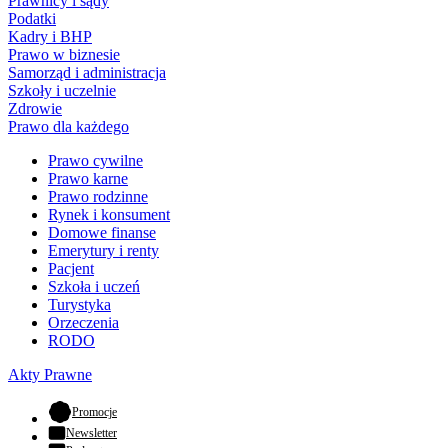
Prawnicy i sądy
Podatki
Kadry i BHP
Prawo w biznesie
Samorząd i administracja
Szkoły i uczelnie
Zdrowie
Prawo dla każdego
Prawo cywilne
Prawo karne
Prawo rodzinne
Rynek i konsument
Domowe finanse
Emerytury i renty
Pacjent
Szkoła i uczeń
Turystyka
Orzeczenia
RODO
Akty Prawne
- otwiera się w nowej karcie
Promocje
Newsletter