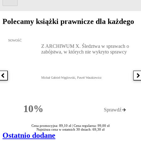
Polecamy książki prawnicze dla każdego
Przejdź do: Z ARCHIWUM X. Śledztwa w sprawach o zabójstwa, w 
NOWOŚĆ
Z ARCHIWUM X. Śledztwa w sprawach o
zabójstwa, w których nie wykryto sprawcy
Poprzednia książka
N
Michał Gabriel-Węglowski, Paweł Waszkiewicz
10%
Sprawdź
Rabatu
Cena promocyjna: 89,10 zł |
Cena regularna: 99,00 zł
Najniższa cena w ostatnich 30 dniach: 69,30 zł
Ostatnio dodane