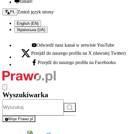
Podcasty
Zmień język - bieżący:
Zmień język strony
PL
English (EN)
Українська (UA)
Odwiedź nasz kanał w serwisie YouTube
Youtube - otwiera się w nowej karcie
Przejdź do naszego profilu na X (dawniej Twitter)
X - otwiera się w nowej karcie
Przejdź do naszego profilu na Facebooku
Facebook - otwiera się w nowej karcie
Wyszukiwarka
Szukaj
Moje Prawo.pl
- rejestracja i logowanie do serwisu