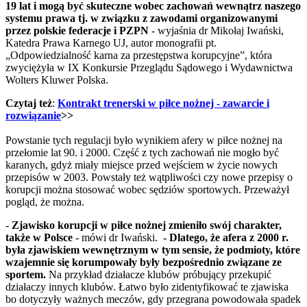
19 lat i mogą być skuteczne wobec zachowań wewnątrz naszego
systemu prawa tj. w związku z zawodami organizowanymi
przez polskie federacje i PZPN
- wyjaśnia dr Mikołaj Iwański,
Katedra Prawa Karnego UJ, autor monografii pt.
„Odpowiedzialność karna za przestępstwa korupcyjne”, która
zwyciężyła w IX Konkursie Przeglądu Sądowego i Wydawnictwa
Wolters Kluwer Polska.
Czytaj też
:
Kontrakt trenerski w piłce nożnej - zawarcie i
rozwiązanie
>>
Powstanie tych regulacji było wynikiem afery w piłce nożnej na
przełomie lat 90. i 2000. Część z tych zachowań nie mogło być
karanych, gdyż miały miejsce przed wejściem w życie nowych
przepisów w 2003. Powstały też wątpliwości czy nowe przepisy o
korupcji można stosować wobec sędziów sportowych. Przeważył
pogląd, że można.
-
Zjawisko korupcji w piłce nożnej zmieniło swój charakter,
także w Polsce
- mówi dr Iwański.
- Dlatego, że afera z 2000 r.
była zjawiskiem wewnętrznym w tym sensie, że podmioty, które
wzajemnie się korumpowały były bezpośrednio związane ze
sportem.
Na przykład działacze klubów próbujący przekupić
działaczy innych klubów. Łatwo było zidentyfikować te zjawiska
bo dotyczyły ważnych meczów, gdy przegrana powodowała spadek