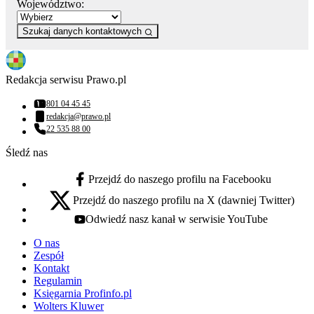
Województwo:
Szukaj danych kontaktowych
Redakcja serwisu Prawo.pl
801 04 45 45
Numer telefonu:
redakcja@prawo.pl
Adres email:
22 535 88 00
Numer telefonu:
Śledź nas
Przejdź do naszego profilu na Facebooku
facebook - otwiera się w nowej karcie
Przejdź do naszego profilu na X (dawniej Twitter)
x - otwiera się w nowej karcie
Odwiedź nasz kanał w serwisie YouTube
youtube - otwiera się w nowej karcie
O nas
Zespół
Kontakt
Regulamin
Księgarnia Profinfo.pl
Wolters Kluwer