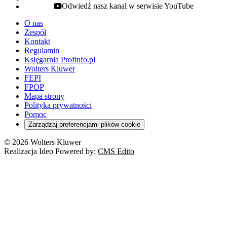
Odwiedź nasz kanał w serwisie YouTube
youtube - otwiera się w nowej karcie
O nas
Zespół
Kontakt
Regulamin
Księgarnia Profinfo.pl
Wolters Kluwer
FEPI
FPOP
Mapa strony
Polityka prywatności
Pomoc
Zarządzaj preferencjami plików cookie
© 2026 Wolters Kluwer
Realizacja Ideo Powered by:
CMS Edito