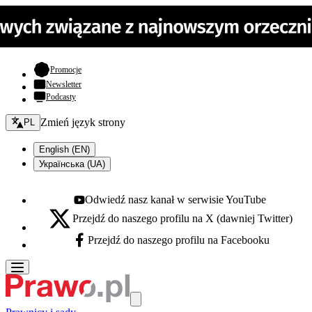
- otwiera się w nowej karcie
Promocje
Newsletter
Podcasty
Zmień język - bieżący:
Zmień język strony
PL
English (EN)
Українська (UA)
Odwiedź nasz kanał w serwisie YouTube
Youtube - otwiera się w nowej karcie
Przejdź do naszego profilu na X (dawniej Twitter)
X - otwiera się w nowej karcie
Przejdź do naszego profilu na Facebooku
Facebook - otwiera się w nowej karcie