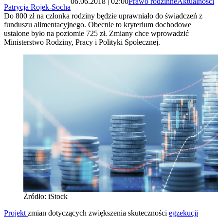
06.06.2018 | 02:00
Prawo rodzinne
Aktualności
Patrycja Rojek-Socha
Do 800 zł na członka rodziny będzie uprawniało do świadczeń z
funduszu alimentacyjnego. Obecnie to kryterium dochodowe
ustalone było na poziomie 725 zł. Zmiany chce wprowadzić
Ministerstwo Rodziny, Pracy i Polityki Społecznej.
Źródło: iStock
Projekt
zmian dotyczących zwiększenia skuteczności
egzekucji