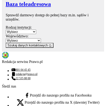
Baza teleadresowa
Sprawdź darmowy dostęp do pełnej bazy m.in. sądów i
urzędów.
Rodzaj instytucji:
Województwo:
Szukaj danych kontaktowych
Redakcja serwisu Prawo.pl
801 04 45 45
Numer telefonu:
redakcja@prawo.pl
Adres email:
22 535 88 00
Numer telefonu:
Śledź nas
Przejdź do naszego profilu na Facebooku
facebook - otwiera się w nowej karcie
Przejdź do naszego profilu na X (dawniej Twitter)
x - otwiera się w nowej karcie