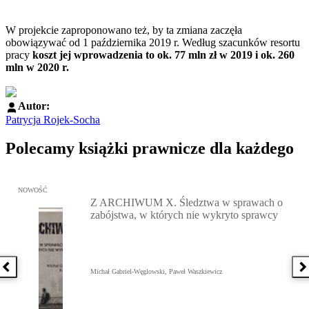
W projekcie zaproponowano też, by ta zmiana zaczęła
obowiązywać od 1 października 2019 r. Według szacunków resortu
pracy
koszt jej wprowadzenia to ok. 77 mln zł w 2019 i ok. 260
mln w 2020 r.
Autor:
Patrycja Rojek-Socha
Polecamy książki prawnicze dla każdego
Przejdź do: Z ARCHIWUM X. Śledztwa w sprawach o zabójstwa, w 
NOWOŚĆ
Z ARCHIWUM X. Śledztwa w sprawach o
zabójstwa, w których nie wykryto sprawcy
Poprzednia książka
N
Michał Gabriel-Węglowski, Paweł Waszkiewicz