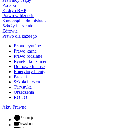
Prawnicy i sądy
Podatki
Kadry i BHP
Prawo w biznesie
Samorząd i administracja
Szkoły i uczelnie
Zdrowie
Prawo dla każdego
Prawo cywilne
Prawo karne
Prawo rodzinne
Rynek i konsument
Domowe finanse
Emerytury i renty
Pacjent
Szkoła i uczeń
Turystyka
Orzeczenia
RODO
Akty Prawne
- otwiera się w nowej karcie
Promocje
Newsletter