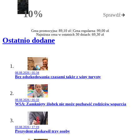
10%
Sprawdź
Rabatu
Cena promocyjna: 89,10 zł |
Cena regularna: 99,00 zł
Najniższa cena w ostatnich 30 dniach: 69,30 zł
Ostatnio dodane
08.08.2026 | 05:34
Przejdź do artykułu:
Bez odszkodowania czasami także z winy turysty
08.08.2026 | 05:33
Przejdź do artykułu:
WSA: Zamknięty żłobek nie może pozbawić rodziców wsparcia
03.08.2026 | 17:19
Przejdź do artykułu:
Prezydent ułaskawił trzy osoby