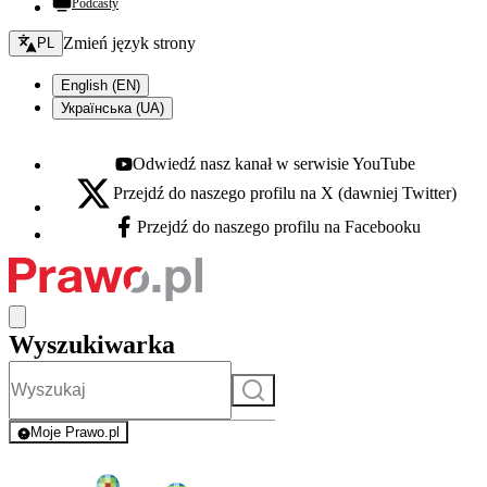
Podcasty
Zmień język - bieżący:
Zmień język strony
PL
English (EN)
Українська (UA)
Odwiedź nasz kanał w serwisie YouTube
Youtube - otwiera się w nowej karcie
Przejdź do naszego profilu na X (dawniej Twitter)
X - otwiera się w nowej karcie
Przejdź do naszego profilu na Facebooku
Facebook - otwiera się w nowej karcie
Wyszukiwarka
Szukaj
Moje Prawo.pl
- rejestracja i logowanie do serwisu