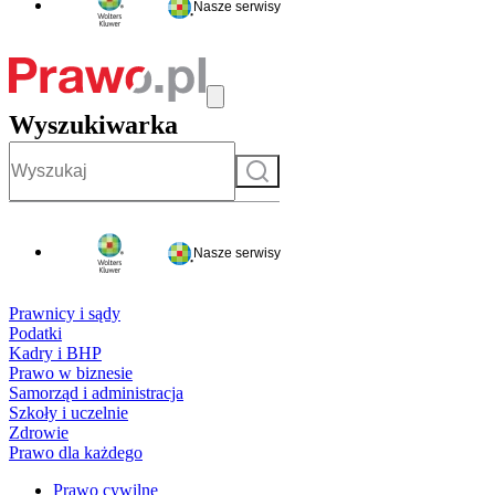
Nasze serwisy
Wyszukiwarka
Szukaj
Nasze serwisy
Prawnicy i sądy
Podatki
Kadry i BHP
Prawo w biznesie
Samorząd i administracja
Szkoły i uczelnie
Zdrowie
Prawo dla każdego
Prawo cywilne