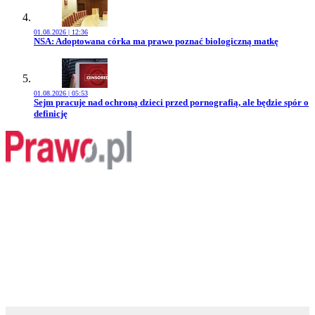
01.08.2026 | 12:36
Przejdź do artykułu:
NSA: Adoptowana córka ma prawo poznać biologiczną matkę
01.08.2026 | 05:53
Przejdź do artykułu:
Sejm pracuje nad ochroną dzieci przed pornografią, ale będzie spór o
definicję