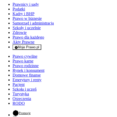
Prawnicy i sądy
Podatki
Kadry i BHP
Prawo w biznesie
Samorząd i administracja
Szkoły i uczelnie
Zdrowie
Prawo dla każdego
Akty Prawne
Moje Prawo.pl
- rejestracja i logowanie do serwisu
Prawo cywilne
Prawo karne
Prawo rodzinne
Rynek i konsument
Domowe finanse
Emerytury i renty
Pacjent
Szkoła i uczeń
Turystyka
Orzeczenia
RODO
- otwiera się w nowej karcie
Promocje