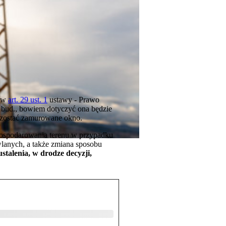
 w
art. 29 ust. 1
ustawy - Prawo
 bud., bowiem dotyczyć ona będzie
a zostać zamurowane okno.
agospodarowania terenu w przypadku
lanych, a także zmiana sposobu
talenia, w drodze decyzji,