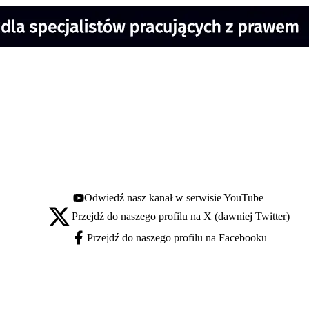
Odwiedź nasz kanał w serwisie YouTube
Youtube - otwiera się w nowej karcie
Przejdź do naszego profilu na X (dawniej Twitter)
X - otwiera się w nowej karcie
Przejdź do naszego profilu na Facebooku
Facebook - otwiera się w nowej karcie