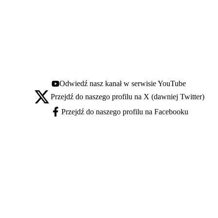
Odwiedź nasz kanał w serwisie YouTube
Youtube - otwiera się w nowej karcie
Przejdź do naszego profilu na X (dawniej Twitter)
X - otwiera się w nowej karcie
Przejdź do naszego profilu na Facebooku
Facebook - otwiera się w nowej karcie