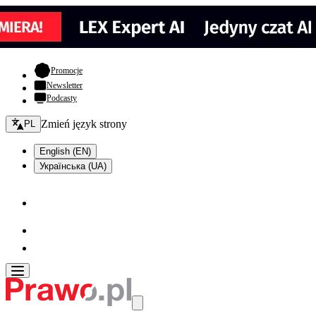
- otwiera się w nowej karcie
Promocje
Newsletter
Podcasty
Zmień język - bieżący:
Zmień język strony
PL
English (EN)
Українська (UA)