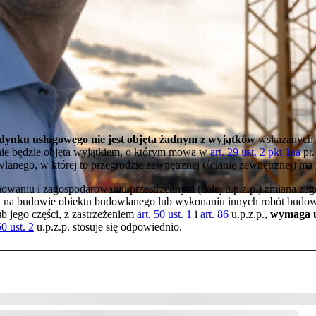
ynku usługowego nie jest objęta żadnym z wyjątków
wskazanych
 nie będzie objęta wyjątkiem, o którym mowa w
art. 29 ust. 2 pkt 1aa
pr.
lanego, w której to przegrodzie zewnętrznej (ścianie zewnętrznej) m
nowaniu i zagospodarowaniu przestrzennym (dalej u.p.z.p.) zmiana z
a na budowie obiektu budowlanego lub wykonaniu innych robót budow
 jego części, z zastrzeżeniem
art. 50 ust. 1
i
art. 86
u.p.z.p.,
wymaga us
50 ust. 2
u.p.z.p. stosuje się odpowiednio.