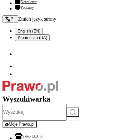
Newsletter
Podcasty
Zmień język - bieżący:
Zmień język strony
PL
English (EN)
Українська (UA)
Wyszukiwarka
Szukaj
Moje Prawo.pl
- rejestracja i logowanie do serwisu
otwiera się w nowej karcie
Sklep LEX.pl