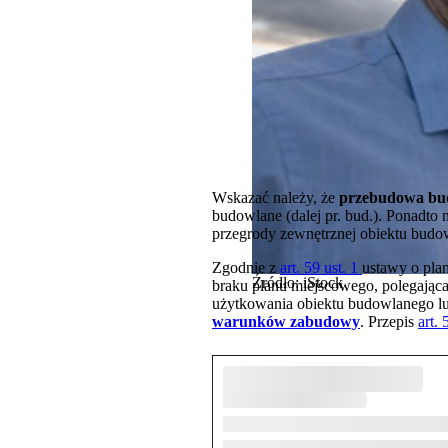
Wskazać należy, że
przebudowa bud
budowlane (dalej pr. bud.). Ponadto
przegrody zewnętrznej obiektu budow
Zgodnie z
art. 59 ust. 1
ustawy o pla
Źródło: iStock
braku planu miejscowego, polegając
użytkowania obiektu budowlanego lub
warunków zabudowy
. Przepis
art. 