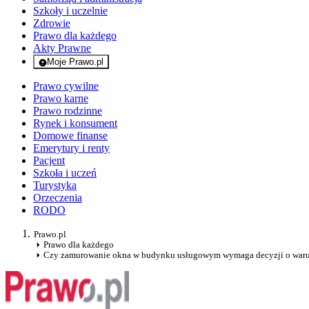
Szkoły i uczelnie
Zdrowie
Prawo dla każdego
Akty Prawne
Moje Prawo.pl
- rejestracja i logowanie do serwisu
Prawo cywilne
Prawo karne
Prawo rodzinne
Rynek i konsument
Domowe finanse
Emerytury i renty
Pacjent
Szkoła i uczeń
Turystyka
Orzeczenia
RODO
Prawo.pl
Prawo dla każdego
Czy zamurowanie okna w budynku usługowym wymaga decyzji o war