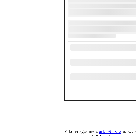
Z kolei zgodnie z
art. 59 ust 2
u.p.z.p