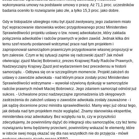
wykonywania umowy na podstawie umowy o pracę. Aż 71,1 proc. uczestników
badania oceniło to rozwiązanie jako złe, a tylko 15,3 proc. jako dobre.
Gdy w listopadzie ubiegłego roku był zjazd zwoływany, jego zadaniem miało
być wypracowanie stanowiska wobec przygotowanego przez Ministerstwo
Sprawiedliwości projektu ustawy o tzw. nowej adwokaturze, który zakłada
połączenia adwokatów i radców prawnych w jeden zawód. Jednak kilka dni
temu szef resortu postanowił wstrzymać prace nad tym projektem i
zaproponował samorządom prawniczym przygotowanie własnej propozycji w
tym zakresie. Czym w tej sytuacji zajmie się radcowski zjazd?
Jak mówił
otwierając zjazd Maciej Bobrowicz, prezes Krajowej Rady Radców Prawnych,
Nadzwyczajny Krajowy Zjazd jest wydarzeniem bez precedensu w historii
samorządu. - Odbywa się on w szczególnym momencie. Projekt założeń do
ustawy o zawodzie adwokata - nad którym prace zostały przez Ministerstwo
Sprawiedliwości wstrzymane – wywołał ożywioną dyskusję w samorządzie
radców prawnych mówił Maciej Bobrowicz. Jego zdaniem samorząd odniósł już
sukces. - Uchwalone przez nadzwyczajne zgromadzenia izb okręgowych
zastrzeżenia do założeń ustawy o zawodzie adwokata zostały zauważone - i
jak sądzę docenione przez ministra sprawiedliwości. Mamy więc już obraz tego,
jak debata nad tym projektem może wyglądać. Znamy stanowiska ekspertów,
ministerstwa oraz adwokatury. Bez względu na to, czy w przyszłości
zdecydujemy, że powinniśmy dążyć do integracji obu samorządów, czy też temu
rozwiązaniu temu będziemy przeciwni, powinniśmy wskazać te elementy, które
w istocie swej mogą okazać się dla nas wszystkich nie do przyjęcia - mówił