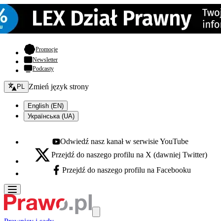
- otwiera się w nowej karcie
Promocje
Newsletter
Podcasty
Zmień język - bieżący:
Zmień język strony
PL
English (EN)
Українська (UA)
Odwiedź nasz kanał w serwisie YouTube
Youtube - otwiera się w nowej karcie
Przejdź do naszego profilu na X (dawniej Twitter)
X - otwiera się w nowej karcie
Przejdź do naszego profilu na Facebooku
Facebook - otwiera się w nowej karcie