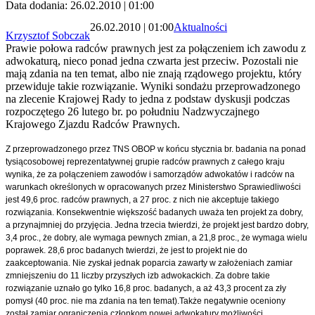
Data dodania: 26.02.2010 | 01:00
26.02.2010 | 01:00
Aktualności
Krzysztof Sobczak
Prawie połowa radców prawnych jest za połączeniem ich zawodu z
adwokaturą, nieco ponad jedna czwarta jest przeciw. Pozostali nie
mają zdania na ten temat, albo nie znają rządowego projektu, który
przewiduje takie rozwiązanie. Wyniki sondażu przeprowadzonego
na zlecenie Krajowej Rady to jedna z podstaw dyskusji podczas
rozpoczętego 26 lutego br. po południu Nadzwyczajnego
Krajowego Zjazdu Radców Prawnych.
Z przeprowadzonego przez TNS OBOP w końcu stycznia br. badania na ponad
tysiącosobowej reprezentatywnej grupie radców prawnych z całego kraju
wynika, że za połączeniem zawodów i samorządów adwokatów i radców na
warunkach określonych w opracowanych przez Ministerstwo Sprawiedliwości
jest
49,6 proc. radców prawnych, a 27 proc. z nich nie akceptuje takiego
rozwiązania. Konsekwentnie większość badanych uważa ten projekt za dobry,
a przynajmniej do przyjęcia. Jedna trzecia twierdzi, że projekt jest bardzo dobry,
3,4 proc., że dobry, ale wymaga pewnych zmian, a 21,8 proc., że wymaga wielu
poprawek. 28,6 proc badanych twierdzi, że jest to projekt nie do
zaakceptowania. Nie zyskał jednak poparcia zawarty w założeniach zamiar
zmniejszeniu do 11 liczby przyszłych izb adwokackich. Za dobre takie
rozwiązanie uznało go tylko 16,8 proc. badanych, a aż 43,3 procent za zły
pomysł (40 proc. nie ma zdania na ten temat).Także negatywnie oceniony
został zamiar ograniczenia członkom nowej adwokatury możliwości