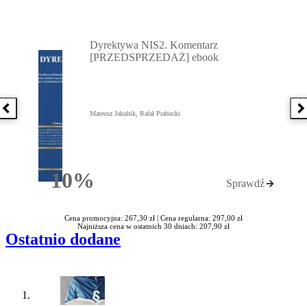
Przejdź do: Dyrektywa NIS2. Komentarz [PRZEDSPRZEDAŻ] ebook,
Dyrektywa NIS2. Komentarz
[PRZEDSPRZEDAŻ] ebook
Poprzednia książka
N
Mateusz Jakubik, Rafał Prabucki
10%
Sprawdź
Rabatu
Cena promocyjna: 267,30 zł |
Cena regularna: 297,00 zł
Najniższa cena w ostatnich 30 dniach: 207,90 zł
Ostatnio dodane