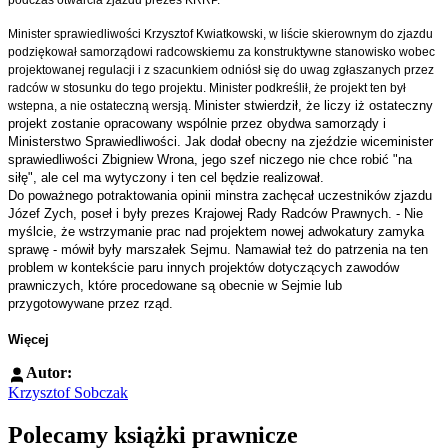
podczas otwarcia zjazdu prezes KRRP.
Minister sprawiedliwości Krzysztof Kwiatkowski, w liście skierownym do zjazdu
podziękował samorządowi radcowskiemu za konstruktywne stanowisko wobec
projektowanej regulacji i z szacunkiem odniósł się do uwag zgłaszanych przez
radców w stosunku do tego projektu. Minister podkreślił, że projekt ten był
Minister stwierdził, że liczy iż ostateczny
wstepna, a nie ostateczną wersją.
projekt zostanie opracowany wspólnie przez obydwa samorządy i
Ministerstwo Sprawiedliwości.
Jak dodał obecny na zjeździe wiceminister
sprawiedliwości Zbigniew Wrona, jego szef niczego nie chce robić "na
siłę", ale cel ma wytyczony i ten cel będzie realizował.
Do poważnego potraktowania opinii minstra zachęcał uczestników zjazdu
Józef Zych, poseł i były prezes Krajowej Rady Radców Prawnych. - Nie
myślcie, że wstrzymanie prac nad projektem nowej adwokatury zamyka
sprawę - mówił były marszałek Sejmu. Namawiał też do patrzenia na ten
problem w kontekście paru innych projektów dotyczących zawodów
prawniczych, które procedowane są obecnie w Sejmie lub
przygotowywane przez rząd.
Więcej
Autor:
Krzysztof Sobczak
Polecamy książki prawnicze