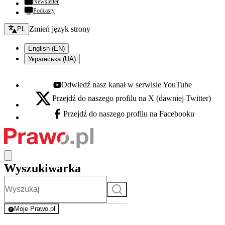
Newsletter
Podcasty
Zmień język - bieżący:
Zmień język strony
PL
English (EN)
Українська (UA)
Odwiedź nasz kanał w serwisie YouTube
Youtube - otwiera się w nowej karcie
Przejdź do naszego profilu na X (dawniej Twitter)
X - otwiera się w nowej karcie
Przejdź do naszego profilu na Facebooku
Facebook - otwiera się w nowej karcie
Wyszukiwarka
Szukaj
Moje Prawo.pl
- rejestracja i logowanie do serwisu