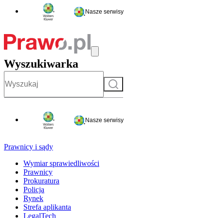
Nasze serwisy
Wyszukiwarka
Szukaj
Nasze serwisy
Prawnicy i sądy
Wymiar sprawiedliwości
Prawnicy
Prokuratura
Policja
Rynek
Strefa aplikanta
LegalTech