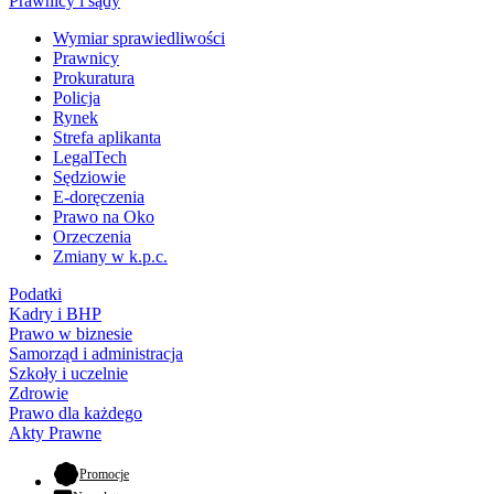
Prawnicy i sądy
Wymiar sprawiedliwości
Prawnicy
Prokuratura
Policja
Rynek
Strefa aplikanta
LegalTech
Sędziowie
E-doręczenia
Prawo na Oko
Orzeczenia
Zmiany w k.p.c.
Podatki
Kadry i BHP
Prawo w biznesie
Samorząd i administracja
Szkoły i uczelnie
Zdrowie
Prawo dla każdego
Akty Prawne
- otwiera się w nowej karcie
Promocje