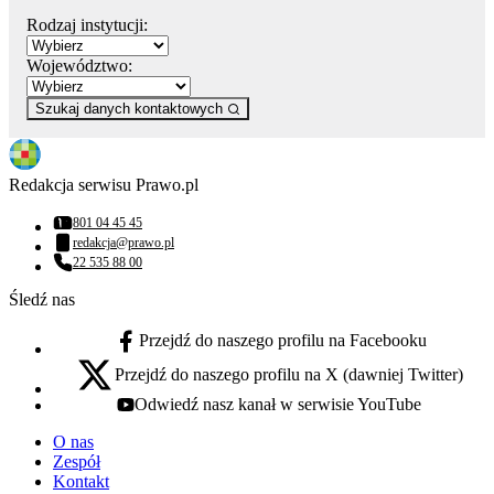
Rodzaj instytucji:
Województwo:
Szukaj danych kontaktowych
Redakcja serwisu Prawo.pl
801 04 45 45
Numer telefonu:
redakcja@prawo.pl
Adres email:
22 535 88 00
Numer telefonu:
Śledź nas
Przejdź do naszego profilu na Facebooku
facebook - otwiera się w nowej karcie
Przejdź do naszego profilu na X (dawniej Twitter)
x - otwiera się w nowej karcie
Odwiedź nasz kanał w serwisie YouTube
youtube - otwiera się w nowej karcie
O nas
Zespół
Kontakt