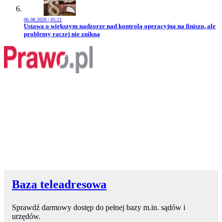
06.08.2026 | 05:21
Przejdź do artykułu:
Ustawa o większym nadzorze nad kontrolą operacyjną na finiszu, ale
problemy raczej nie znikną
Baza teleadresowa
Sprawdź darmowy dostęp do pełnej bazy m.in. sądów i
urzędów.