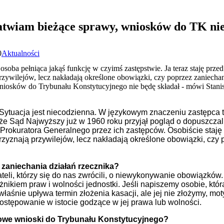
łatwiam bieżące sprawy, wniosków do TK ni
0
Aktualności
soba pełniąca jakąś funkcję w czyimś zastępstwie. Ja teraz staję prze
przywilejów, lecz nakładają określone obowiązki, czy poprzez zaniecha
wniosków do Trybunału Konstytucyjnego nie będę składał - mówi Stani
Sytuacja jest niecodzienna. W językowym znaczeniu zastępca t
że Sąd Najwyższy już w 1960 roku przyjął pogląd o dopuszcza
 Prokuratora Generalnego przez ich zastępców. Osobiście staj
 przyznają przywilejów, lecz nakładają określone obowiązki, czy
zaniechania działań rzecznika?
eli, którzy się do nas zwrócili, o niewykonywanie obowiązków.
ażnikiem praw i wolności jednostki. Jeśli napiszemy osobie, któ
 właśnie upływa termin złożenia kasacji, ale jej nie złożymy, m
 postępowanie w istocie godzące w jej prawa lub wolności.
nowe wnioski do Trybunału Konstytucyjnego?