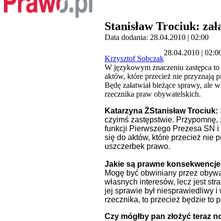
Stanisław Trociuk: za
Data dodania: 28.04.2010 | 02:00
28.04.2010 | 02:0
Krzysztof Sobczak
W językowym znaczeniu zastępca to o
aktów, które przecież nie przyznają 
Będę załatwiał bieżące sprawy, ale 
rzecznika praw obywatelskich.
Katarzyna Ż
Stanisław Trociuk:
czyimś zastępstwie. Przypomnę, 
funkcji Pierwszego Prezesa SN i
się do aktów, które przecież nie
uszczerbek prawo.
Jakie są prawne konsekwencje 
Mogę być obwiniany przez obywat
własnych interesów, lecz jest str
jej sprawie był niesprawiedliwy i
rzecznika, to przecież będzie to
Czy mógłby pan złożyć teraz 