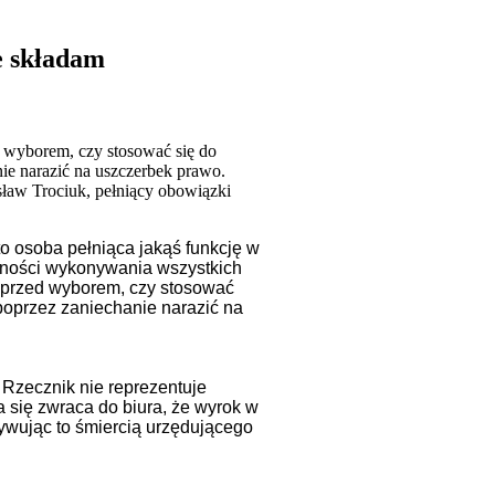
e składam
d wyborem, czy stosować się do
nie narazić na uszczerbek prawo.
sław Trociuk, pełniący obowiązki
o osoba pełniąca jakąś funkcję w
lności wykonywania wszystkich
ę przed wyborem, czy stosować
 poprzez zaniechanie narazić na
 Rzecznik nie reprezentuje
ra się zwraca do biura, że wyrok w
otywując to śmiercią urzędującego