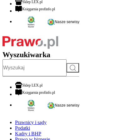
otwiera się w nowej karcie
Sklep LEX.pl
otwiera się w nowej karcie
Księgarnia profinfo.pl
Nasze serwisy
Wyszukiwarka
Szukaj
otwiera się w nowej karcie
Sklep LEX.pl
otwiera się w nowej karcie
Księgarnia profinfo.pl
Nasze serwisy
Prawnicy i sądy
Podatki
Kadry i BHP
Prawo w biznesie