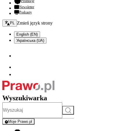
- otwiera się w nowej karcie
Promocje
Newsletter
Podcasty
Zmień język - bieżący:
Zmień język strony
PL
English (EN)
Українська (UA)
Wyszukiwarka
Szukaj
Moje Prawo.pl
- rejestracja i logowanie do serwisu