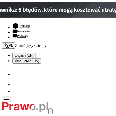
- otwiera się w nowej karcie
Promocje
Newsletter
Podcasty
Zmień język - bieżący:
Zmień język strony
PL
English (EN)
Українська (UA)