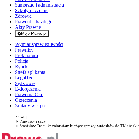
Samorząd i administracja
Szkoły i uczelnie
Zdrowie
Prawo dla każdego
Akty Prawne
Moje Prawo.pl
- rejestracja i logowanie do serwisu
Wymiar sprawiedliwości
Prawnicy
Prokuratura
Policja
Rynek
Strefa aplikanta
LegalTech
Sędziowie
E-doręczenia
Prawo na Oko
Orzeczenia
Zmiany w k.p.c.
Prawo.pl
Prawnicy i sądy
Stanisław Trociuk: załatwiam bieżące sprawy, wniosków do TK nie sk