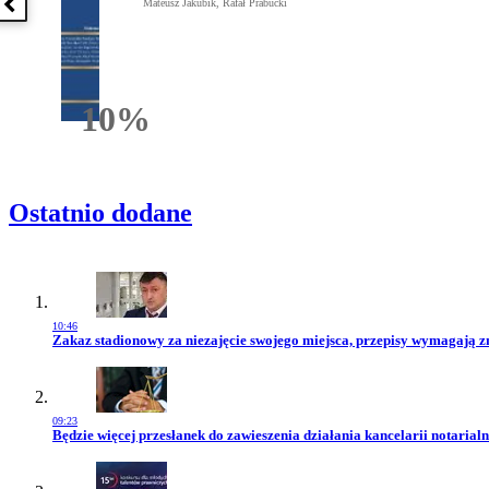
Mateusz Jakubik, Rafał Prabucki
Poprzednia książka
10%
Rabatu
Ostatnio dodane
10:46
Przejdź do artykułu:
Zakaz stadionowy za niezajęcie swojego miejsca, przepisy wymagają 
09:23
Przejdź do artykułu:
Będzie więcej przesłanek do zawieszenia działania kancelarii notarialn