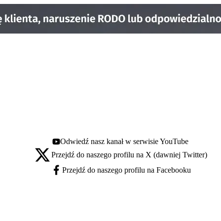
Odwiedź nasz kanał w serwisie YouTube
Youtube - otwiera się w nowej karcie
Przejdź do naszego profilu na X (dawniej Twitter)
X - otwiera się w nowej karcie
Przejdź do naszego profilu na Facebooku
Facebook - otwiera się w nowej karcie