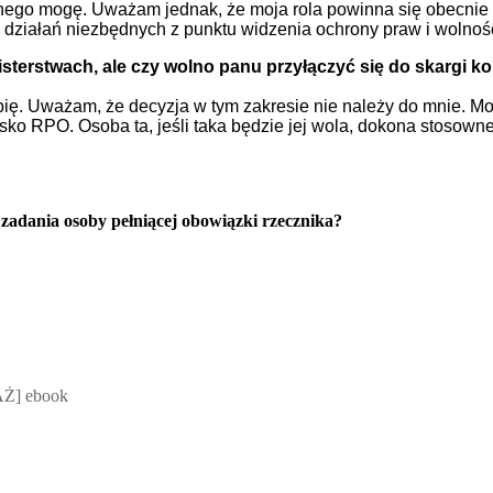
nego mogę. Uważam jednak, że moja rola powinna się obecnie 
działań niezbędnych z punktu widzenia ochrony praw i wolnośc
sterstwach, ale czy wolno panu przyłączyć się do skargi k
robię. Uważam, że decyzja w tym zakresie nie należy do mnie. M
ko RPO. Osoba ta, jeśli taka będzie jej wola, dokona stosowne
 zadania osoby pełniącej obowiązki rzecznika?
 Mateusz Jakubik, Rafał Prabucki - otwiera się w nowym oknie
Ż] ebook