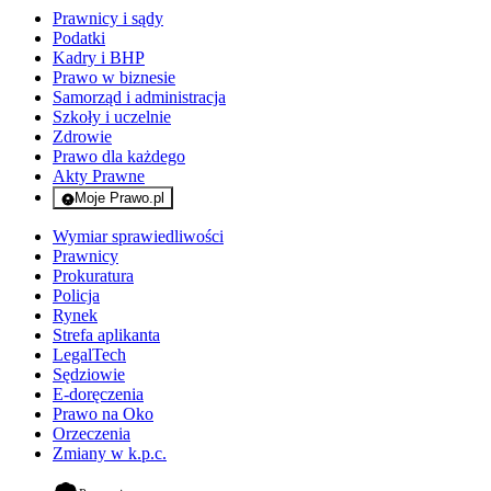
Prawnicy i sądy
Podatki
Kadry i BHP
Prawo w biznesie
Samorząd i administracja
Szkoły i uczelnie
Zdrowie
Prawo dla każdego
Akty Prawne
Moje Prawo.pl
- rejestracja i logowanie do serwisu
Wymiar sprawiedliwości
Prawnicy
Prokuratura
Policja
Rynek
Strefa aplikanta
LegalTech
Sędziowie
E-doręczenia
Prawo na Oko
Orzeczenia
Zmiany w k.p.c.