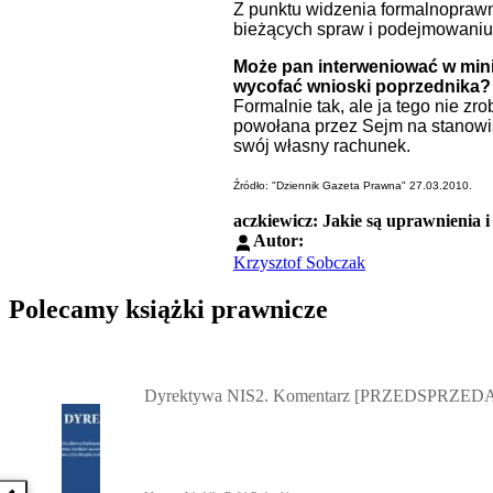
Z punktu widzenia formalnopraw
bieżących spraw i podejmowaniu 
Może pan interweniować w mini
wycofać wnioski poprzednika?
Formalnie tak, ale ja tego nie z
powołana przez Sejm na stanowis
swój własny rachunek.
Źródło: "Dziennik Gazeta Prawna" 27.03.2010.
aczkiewicz: Jakie są uprawnienia i
Autor:
Krzysztof Sobczak
Polecamy książki prawnicze
Przejdź do: Dyrektywa NIS2. Komentarz [PRZEDSPRZEDAŻ] ebook,
Dyrektywa NIS2. Komentarz [PRZEDSPRZEDA