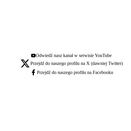
Odwiedź nasz kanał w serwisie YouTube
Youtube - otwiera się w nowej karcie
Przejdź do naszego profilu na X (dawniej Twitter)
X - otwiera się w nowej karcie
Przejdź do naszego profilu na Facebooku
Facebook - otwiera się w nowej karcie