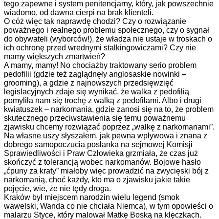
tego zapewne i system penitencjarny, który, jak powszechnie
wiadomo, od dawna cierpi na brak klienteli.
O cóż więc tak naprawdę chodzi? Czy o rozwiązanie
poważnego i realnego problemu społecznego, czy o sygnał
do obywateli (wyborców!), że władza nie ustaje w troskach o
ich ochronę przed wrednymi stalkingowiczami? Czy nie
mamy większych zmartwień?
A mamy, mamy! No chociażby traktowany serio problem
pedofilii (gdzie też zaglądnęły anglosaskie nowinki –
grooming), a gdzie z najnowszych przedsięwzięć
legislacyjnych zdaje się wynikać, że walka z pedofilią
pomyliła nam się trochę z walką z pedofilami. Albo i drugi
kwiatuszek – narkomania, gdzie zanosi się na to, że problem
skutecznego przeciwstawienia się temu poważnemu
zjawisku chcemy rozwiązać poprzez „walkę z narkomanami”.
Na własne uszy słyszałem, jak pewna wpływowa i znana z
dobrego samopoczucia posłanka na sejmowej Komisji
Sprawiedliwości i Praw Człowieka grzmiała, że czas już
skończyć z tolerancją wobec narkomanów. Bojowe hasło
„ćpuny za kraty” miałoby więc prowadzić na zwycięski bój z
narkomanią, choć każdy, kto ma o zjawisku jakie takie
pojęcie, wie, że nie tędy droga.
Kraków był miejscem narodzin wielu legend (smok
wawelski, Wanda co nie chciała Niemca), w tym opowieści o
malarzu Styce, który malował Matkę Boską na klęczkach.