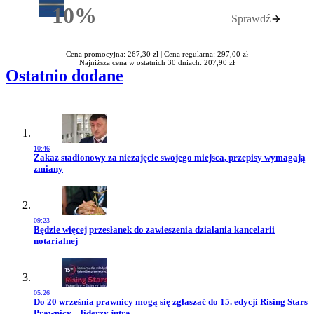
10%
Sprawdź
Rabatu
Cena promocyjna: 267,30 zł |
Cena regularna: 297,00 zł
Najniższa cena w ostatnich 30 dniach: 207,90 zł
Ostatnio dodane
10:46
Przejdź do artykułu:
Zakaz stadionowy za niezajęcie swojego miejsca, przepisy wymagają
zmiany
09:23
Przejdź do artykułu:
Będzie więcej przesłanek do zawieszenia działania kancelarii
notarialnej
05:26
Przejdź do artykułu:
Do 20 września prawnicy mogą się zgłaszać do 15. edycji Rising Stars
Prawnicy – liderzy jutra