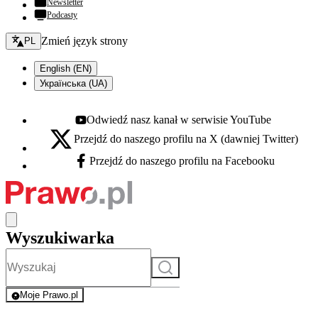
Newsletter
Podcasty
Zmień język - bieżący:
Zmień język strony
PL
English (EN)
Українська (UA)
Odwiedź nasz kanał w serwisie YouTube
Youtube - otwiera się w nowej karcie
Przejdź do naszego profilu na X (dawniej Twitter)
X - otwiera się w nowej karcie
Przejdź do naszego profilu na Facebooku
Facebook - otwiera się w nowej karcie
Wyszukiwarka
Szukaj
Moje Prawo.pl
- rejestracja i logowanie do serwisu