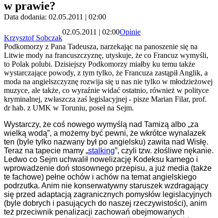
w prawie?
Data dodania: 02.05.2011 | 02:00
02.05.2011 | 02:00
Opinie
Krzysztof Sobczak
Podkomorzy z Pana Tadeusza, narzekając na panoszenie się na
Litwie mody na francuszczyznę, utyskuje, że co Francuz wymyśli,
to Polak polubi. Dzisiejszy Podkomorzy miałby ku temu także
wystarczające powody, z tym tylko, że Francuza zastąpił Anglik, a
moda na angielszczyznę rozwija się u nas nie tylko w młodzieżowej
muzyce, ale także, co wyraźnie widać ostatnio, również w polityce
kryminalnej, zwłaszcza zaś legislacyjnej - pisze Marian Filar, prof.
dr hab. z UMK w Toruniu, poseł na Sejm.
Wystarczy, że coś nowego wymyślą nad Tamizą albo „za
wielką wodą”, a możemy być pewni, że wkrótce wynalazek
ten (byle tylko nazwany był po angielsku) zawita nad Wisłę.
Teraz na tapecie mamy „
stalking
”, czyli tzw. złośliwe nękanie.
Ledwo co Sejm uchwalił nowelizację Kodeksu karnego i
wprowadzenie doń stosownego przepisu, a już media (także
te fachowe) pełne ochów i achów na temat angielskiego
podrzutka. Anim nie konserwatywny staruszek wzdragający
się przed adaptacją zagranicznych pomysłów legislacyjnych
(byle dobrych i pasujących do naszej rzeczywistości), anim
też przeciwnik penalizacji zachowań obejmowanych