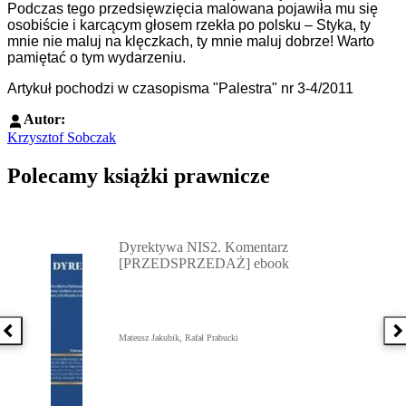
Podczas tego przedsięwzięcia malowana pojawiła mu się
osobiście i karcącym głosem rzekła po polsku – Styka, ty
mnie nie maluj na klęczkach, ty mnie maluj dobrze! Warto
pamiętać o tym wydarzeniu.
Artykuł pochodzi w czasopisma "Palestra" nr 3-4/2011
Autor:
Krzysztof Sobczak
Polecamy książki prawnicze
Przejdź do: Dyrektywa NIS2. Komentarz [PRZEDSPRZEDAŻ] ebook,
Dyrektywa NIS2. Komentarz
[PRZEDSPRZEDAŻ] ebook
Poprzednia książka
N
Mateusz Jakubik, Rafał Prabucki