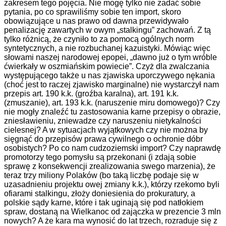
zakresem tego pojęcia. Nie mogę tylko nie zadać sobie
pytania, po co sprawiliśmy sobie ten import, skoro
obowiązujące u nas prawo od dawna przewidywało
penalizację zawartych w owym „stalkingu” zachowań. Z tą
tylko różnicą, że czyniło to za pomocą ogólnych norm
syntetycznych, a nie rozbuchanej kazuistyki. Mówiąc więc
słowami naszej narodowej epopei, „dawno już o tym wróble
ćwierkały w oszmiańskim powiecie”. Czyż dla zwalczania
występującego także u nas zjawiska uporczywego nękania
(choć jest to raczej zjawisko marginalne) nie wystarczył nam
przepis art. 190 k.k. (groźba karalna), art. 191 k.k.
(zmuszanie), art. 193 k.k. (naruszenie miru domowego)? Czy
nie mogły znaleźć tu zastosowania karne przepisy o obrazie,
zniesławieniu, zniewadze czy naruszeniu nietykalności
cielesnej? A w sytuacjach wyjątkowych czy nie można by
sięgnąć do przepisów prawa cywilnego o ochronie dóbr
osobistych? Po co nam cudzoziemski import? Czy naprawdę
promotorzy tego pomysłu są przekonani (i zdają sobie
sprawę z konsekwencji zrealizowania swego marzenia), że
teraz trzy miliony Polaków (bo taką liczbę podaje się w
uzasadnieniu projektu owej zmiany k.k.), którzy rzekomo byli
ofiarami stalkingu, złoży doniesienia do prokuratury, a
polskie sądy karne, które i tak uginają się pod natłokiem
spraw, dostaną na Wielkanoc od zajączka w prezencie 3 mln
nowych? A że kara ma wynosić do lat trzech, rozraduje się z