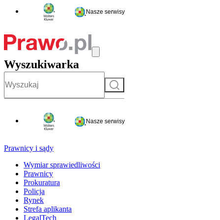
Nasze serwisy
Wyszukiwarka
Szukaj
Nasze serwisy
Prawnicy i sądy
Wymiar sprawiedliwości
Prawnicy
Prokuratura
Policja
Rynek
Strefa aplikanta
LegalTech