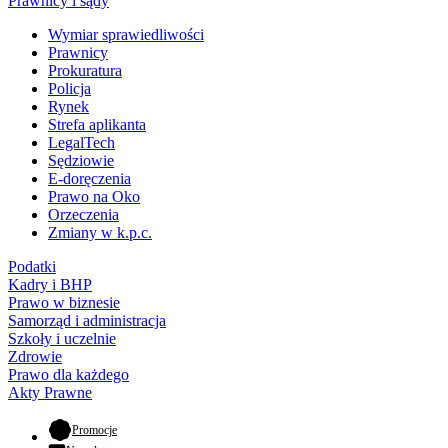
Prawnicy i sądy
Wymiar sprawiedliwości
Prawnicy
Prokuratura
Policja
Rynek
Strefa aplikanta
LegalTech
Sędziowie
E-doręczenia
Prawo na Oko
Orzeczenia
Zmiany w k.p.c.
Podatki
Kadry i BHP
Prawo w biznesie
Samorząd i administracja
Szkoły i uczelnie
Zdrowie
Prawo dla każdego
Akty Prawne
- otwiera się w nowej karcie
Promocje