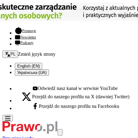
- otwiera się w nowej karcie
Promocje
Newsletter
Podcasty
Zmień język - bieżący:
Zmień język strony
PL
English (EN)
Українська (UA)
Odwiedź nasz kanał w serwisie YouTube
Youtube - otwiera się w nowej karcie
Przejdź do naszego profilu na X (dawniej Twitter)
X - otwiera się w nowej karcie
Przejdź do naszego profilu na Facebooku
Facebook - otwiera się w nowej karcie