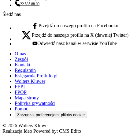
Adres email:
22 535 88 00
Numer telefonu:
Śledź nas
Przejdź do naszego profilu na Facebooku
facebook - otwiera się w nowej karcie
Przejdź do naszego profilu na X (dawniej Twitter)
x - otwiera się w nowej karcie
Odwiedź nasz kanał w serwisie YouTube
youtube - otwiera się w nowej karcie
O nas
Zespół
Kontakt
Regulamin
Księgarnia Profinfo.pl
Wolters Kluwer
FEPI
FPOP
Mapa strony
Polityka prywatności
Pomoc
Zarządzaj preferencjami plików cookie
© 2026 Wolters Kluwer
Realizacja Ideo Powered by:
CMS Edito