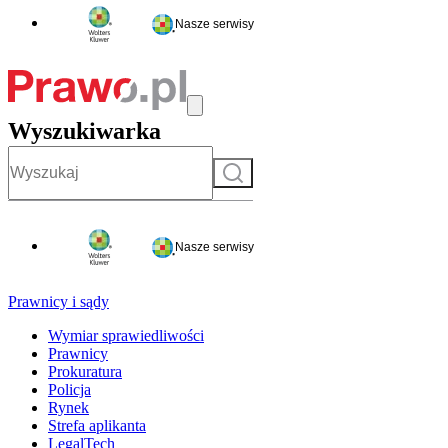
Nasze serwisy
Wyszukiwarka
Szukaj
Nasze serwisy
Prawnicy i sądy
Wymiar sprawiedliwości
Prawnicy
Prokuratura
Policja
Rynek
Strefa aplikanta
LegalTech