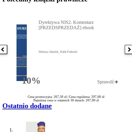
Przejdź do: Dyrektywa NIS2. Komentarz [PRZEDSPRZEDAŻ] ebook,
Dyrektywa NIS2. Komentarz
[PRZEDSPRZEDAŻ] ebook
Poprzednia książka
N
Mateusz Jakubik, Rafał Prabucki
10%
Sprawdź
Rabatu
Cena promocyjna: 267,30 zł |
Cena regularna: 297,00 zł
Najniższa cena w ostatnich 30 dniach: 207,90 zł
Ostatnio dodane