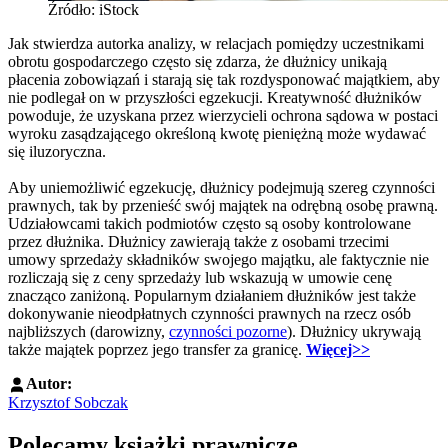
Źródło: iStock
Jak stwierdza autorka analizy, w relacjach pomiędzy uczestnikami
obrotu gospodarczego często się zdarza, że dłużnicy unikają
płacenia zobowiązań i starają się tak rozdysponować majątkiem, aby
nie podlegał on w przyszłości egzekucji. Kreatywność dłużników
powoduje, że uzyskana przez wierzycieli ochrona sądowa w postaci
wyroku zasądzającego określoną kwotę pieniężną może wydawać
się iluzoryczna.
Aby uniemożliwić egzekucję, dłużnicy podejmują szereg czynności
prawnych, tak by przenieść swój majątek na odrębną osobę prawną.
Udziałowcami takich podmiotów często są osoby kontrolowane
przez dłużnika. Dłużnicy zawierają także z osobami trzecimi
umowy sprzedaży składników swojego majątku, ale faktycznie nie
rozliczają się z ceny sprzedaży lub wskazują w umowie cenę
znacząco zaniżoną. Popularnym działaniem dłużników jest także
dokonywanie nieodpłatnych czynności prawnych na rzecz osób
najbliższych (darowizny,
czynności pozorne
). Dłużnicy ukrywają
także majątek poprzez jego transfer za granicę.
Więcej>>
Autor:
Krzysztof Sobczak
Polecamy książki prawnicze