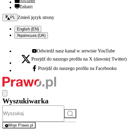
Newsletter
Podcasty
Zmień język - bieżący:
Zmień język strony
PL
English (EN)
Українська (UA)
Odwiedź nasz kanał w serwisie YouTube
Youtube - otwiera się w nowej karcie
Przejdź do naszego profilu na X (dawniej Twitter)
X - otwiera się w nowej karcie
Przejdź do naszego profilu na Facebooku
Facebook - otwiera się w nowej karcie
Wyszukiwarka
Szukaj
Moje Prawo.pl
- rejestracja i logowanie do serwisu