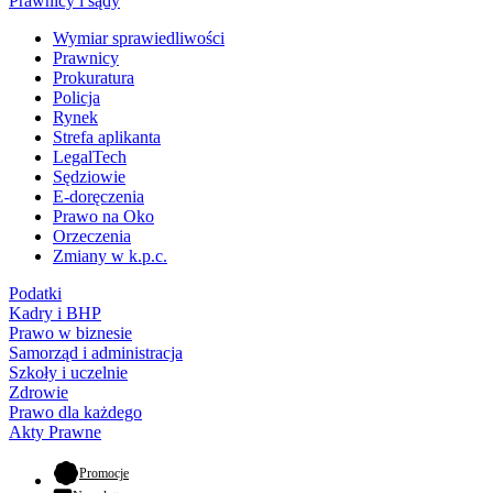
Prawnicy i sądy
Wymiar sprawiedliwości
Prawnicy
Prokuratura
Policja
Rynek
Strefa aplikanta
LegalTech
Sędziowie
E-doręczenia
Prawo na Oko
Orzeczenia
Zmiany w k.p.c.
Podatki
Kadry i BHP
Prawo w biznesie
Samorząd i administracja
Szkoły i uczelnie
Zdrowie
Prawo dla każdego
Akty Prawne
- otwiera się w nowej karcie
Promocje