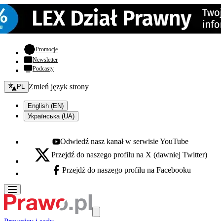
- otwiera się w nowej karcie
Promocje
Newsletter
Podcasty
Zmień język - bieżący:
Zmień język strony
PL
English (EN)
Українська (UA)
Odwiedź nasz kanał w serwisie YouTube
Youtube - otwiera się w nowej karcie
Przejdź do naszego profilu na X (dawniej Twitter)
X - otwiera się w nowej karcie
Przejdź do naszego profilu na Facebooku
Facebook - otwiera się w nowej karcie