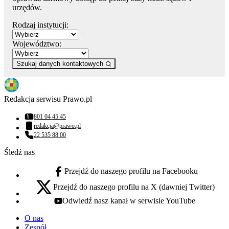
urzędów.
Rodzaj instytucji:
Województwo:
Szukaj danych kontaktowych
Redakcja serwisu Prawo.pl
801 04 45 45
Numer telefonu:
redakcja@prawo.pl
Adres email:
22 535 88 00
Numer telefonu:
Śledź nas
Przejdź do naszego profilu na Facebooku
facebook - otwiera się w nowej karcie
Przejdź do naszego profilu na X (dawniej Twitter)
x - otwiera się w nowej karcie
Odwiedź nasz kanał w serwisie YouTube
youtube - otwiera się w nowej karcie
O nas
Zespół