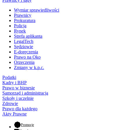
Prawnicy i sądy
Wymiar sprawiedliwości
Prawnicy
Prokuratura
Policja
Rynek
Strefa aplikanta
LegalTech
Sędziowie
E-doręczenia
Prawo na Oko
Orzeczenia
Zmiany w k.p.c.
Podatki
Kadry i BHP
Prawo w biznesie
Samorząd i administracja
Szkoły i uczelnie
Zdrowie
Prawo dla każdego
Akty Prawne
- otwiera się w nowej karcie
Promocje