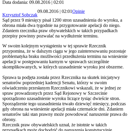
Data dodania: 09.08.2016 | 02:01
09.08.2016 | 02:01
Opinie
Krzysztof Sobczak
Sąd przez 9 miesięcy pisał 1200 stron uzasadnienia do wyroku, a
obrona miała dwa tygodnie na przygotowanie apelacji do niego.
Zdaniem rzecznika praw obywatelskich w takich przypadkach
przepisy powinny pozwalać na wydłużenie terminu.
W swoim kolejnym wystąpieniu w tej sprawie Rzecznik
przypomina, że w dalszym ciągu w jego zainteresowaniu pozostaje
problematyka braku możliwości przedłużenia terminu na wniesienie
apelacji w postępowaniu karnym w sprawach szczególnie
skomplikowanych, w których uzasadnienie wyroku jest obszerne.
Sprawa ta podjęta została przez Rzecznika na skutek inicjatywy
senatorów poprzedniej kadencji Senatu, którzy w swoim
oświadczeniu przesłanym Rzecznikowi wskazali, że w jednej ze
spraw prowadzonych przez Sąd Rejonowy w Szczecinie
sporządzono uzasadnienie wyroku liczące tysiąc dwieście stron.
Sporządzenie tego uzasadnienia trwało dziewięć miesięcy, podczas
gdy obrona na wniesienie apelacji miała czternaście dni. Zdaniem
senatorów taki stan prawny może powodować naruszenie prawa do
obrony.
Rzecznik praw obywatelskich uznał, że istotnie w takich
przypadkach może dochodzić do naruszenia konstytucyjnie