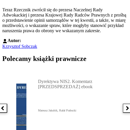
Teraz Rzecznik zwrócił się do prezesa Naczelnej Rady
Adwokackiej i prezesa Krajowej Rady Radców Prawnych z prośbą
o przedstawienie opinii samorządów w tej kwestii, a także, w miarę
możliwości, o wskazanie spraw, które mogłyby stanowić przykład
naruszenia prawa do obrony we wskazanym zakresie.
Autor:
Krzysztof Sobczak
Polecamy książki prawnicze
Przejdź do: Dyrektywa NIS2. Komentarz [PRZEDSPRZEDAŻ] ebook,
Dyrektywa NIS2. Komentarz
[PRZEDSPRZEDAŻ] ebook
Poprzednia książka
N
Mateusz Jakubik, Rafał Prabucki