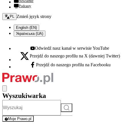
Newsletter
Podcasty
Zmień język - bieżący:
Zmień język strony
PL
English (EN)
Українська (UA)
Odwiedź nasz kanał w serwisie YouTube
Youtube - otwiera się w nowej karcie
Przejdź do naszego profilu na X (dawniej Twitter)
X - otwiera się w nowej karcie
Przejdź do naszego profilu na Facebooku
Facebook - otwiera się w nowej karcie
Wyszukiwarka
Szukaj
Moje Prawo.pl
- rejestracja i logowanie do serwisu