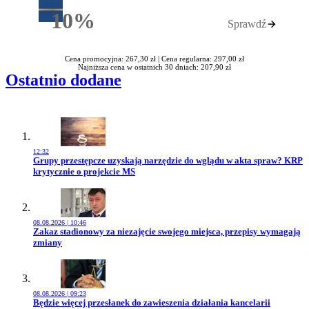
10%
Sprawdź
Rabatu
Cena promocyjna: 267,30 zł |
Cena regularna: 297,00 zł
Najniższa cena w ostatnich 30 dniach: 207,90 zł
Ostatnio dodane
12:32
Przejdź do artykułu:
Grupy przestępcze uzyskają narzędzie do wglądu w akta spraw? KRP
krytycznie o projekcie MS
08.08.2026 | 10:46
Przejdź do artykułu:
Zakaz stadionowy za niezajęcie swojego miejsca, przepisy wymagają
zmiany
08.08.2026 | 09:23
Przejdź do artykułu:
Będzie więcej przesłanek do zawieszenia działania kancelarii