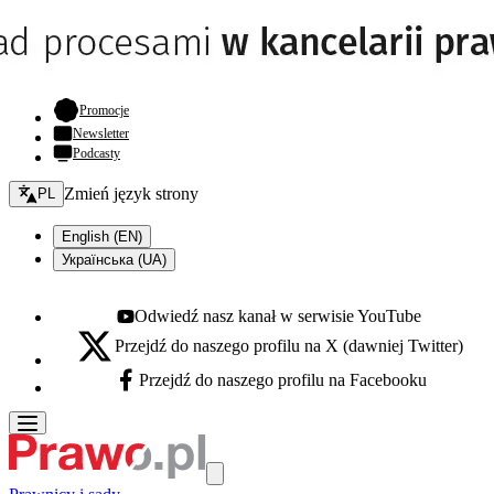
- otwiera się w nowej karcie
Promocje
Newsletter
Podcasty
Zmień język - bieżący:
Zmień język strony
PL
English (EN)
Українська (UA)
Odwiedź nasz kanał w serwisie YouTube
Youtube - otwiera się w nowej karcie
Przejdź do naszego profilu na X (dawniej Twitter)
X - otwiera się w nowej karcie
Przejdź do naszego profilu na Facebooku
Facebook - otwiera się w nowej karcie