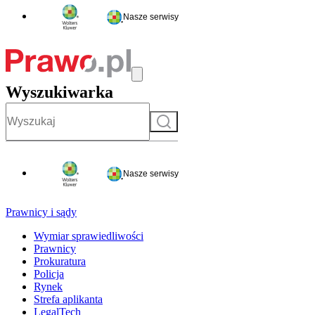
Nasze serwisy
Wyszukiwarka
Szukaj
Nasze serwisy
Prawnicy i sądy
Wymiar sprawiedliwości
Prawnicy
Prokuratura
Policja
Rynek
Strefa aplikanta
LegalTech