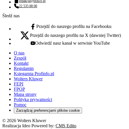
redakcja@prawo.pl
Adres email:
22 535 88 00
Numer telefonu:
Śledź nas
Przejdź do naszego profilu na Facebooku
facebook - otwiera się w nowej karcie
Przejdź do naszego profilu na X (dawniej Twitter)
x - otwiera się w nowej karcie
Odwiedź nasz kanał w serwisie YouTube
youtube - otwiera się w nowej karcie
O nas
Zespół
Kontakt
Regulamin
Księgarnia Profinfo.pl
Wolters Kluwer
FEPI
FPOP
Mapa strony
Polityka prywatności
Pomoc
Zarządzaj preferencjami plików cookie
© 2026 Wolters Kluwer
Realizacja Ideo Powered by:
CMS Edito