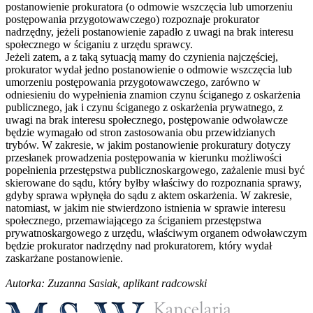
postanowienie prokuratora (o odmowie wszczęcia lub umorzeniu
postępowania przygotowawczego) rozpoznaje prokurator
nadrzędny, jeżeli postanowienie zapadło z uwagi na brak interesu
społecznego w ściganiu z urzędu sprawcy.
Jeżeli zatem, a z taką sytuacją mamy do czynienia najczęściej,
prokurator wydał jedno postanowienie o odmowie wszczęcia lub
umorzeniu postępowania przygotowawczego, zarówno w
odniesieniu do wypełnienia znamion czynu ściganego z oskarżenia
publicznego, jak i czynu ściganego z oskarżenia prywatnego, z
uwagi na brak interesu społecznego, postępowanie odwoławcze
będzie wymagało od stron zastosowania obu przewidzianych
trybów. W zakresie, w jakim postanowienie prokuratury dotyczy
przesłanek prowadzenia postępowania w kierunku możliwości
popełnienia przestępstwa publicznoskargowego, zażalenie musi być
skierowane do sądu, który byłby właściwy do rozpoznania sprawy,
gdyby sprawa wpłynęła do sądu z aktem oskarżenia. W zakresie,
natomiast, w jakim nie stwierdzono istnienia w sprawie interesu
społecznego, przemawiającego za ściganiem przestępstwa
prywatnoskargowego z urzędu, właściwym organem odwoławczym
będzie prokurator nadrzędny nad prokuratorem, który wydał
zaskarżane postanowienie.
Autorka: Zuzanna Sasiak, aplikant radcowski