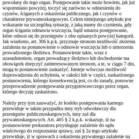
powołany do tego organ. Postępowanie takie może bowiem, jak już
wspomniano powyżej, toczyć się zarówno w odniesieniu do
czynów, ściganych z oskarżenia publicznego, jak i czynów o
charakterze prywatnoskargowym. Celem niniejszego artykułu jest
wskazanie na szczególną sytuację, z jaką mamy do czynienia, gdy
organ ścigania odmawia wszczęcia, bądź umarza postępowanie,
które odnosi się do przestępstw z obu opisanych powyżej kategorii.
Jak wiadomo, art. 306 k.p.k. przyznaje stronom możliwość złożenia
zażalenia na postanowienie o odmowie wszczęcia lub o umorzeniu
prowadzonego śledztwa. Postanowienie takie, wraz z
uzasadnieniem, organ prowadzący śledztwo lub dochodzenie ma
obowiązek doręczyć zainteresowanym stronom, a te, w ciągu 7 dni,
mogą to postanowienie zaskarżyć. Istnieje wówczas możliwość
doprowadzenia do uchylenia, w całości lub w części, zaskarżonego
postanowienia, którego konsekwencją jest, co do zasady, ponowne
przeprowadzenie postępowania przygotowawczego przez organ,
którego decyzję zaskarżono.
Należy przy tym zauważyć, że kodeks postępowania karnego
przewiduje w takim przypadku inny tryb odwoławczy dla
przestępstw publicznoskargowych, inny zaś dla
prywatnoskargowych. Art. 465 § 2 k.p.k. wskazuje, iż na
postanowienie prokuratora przysługuje zażalenie do sądu
właściwego do rozpoznania sprawy, zaś § 2a tego artykułu
przewiduje, iż w sprawach z oskarżenia prywatnego zażalenie na