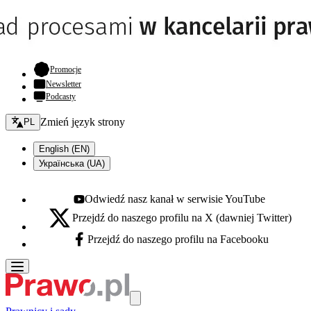
- otwiera się w nowej karcie
Promocje
Newsletter
Podcasty
Zmień język - bieżący:
Zmień język strony
PL
English (EN)
Українська (UA)
Odwiedź nasz kanał w serwisie YouTube
Youtube - otwiera się w nowej karcie
Przejdź do naszego profilu na X (dawniej Twitter)
X - otwiera się w nowej karcie
Przejdź do naszego profilu na Facebooku
Facebook - otwiera się w nowej karcie