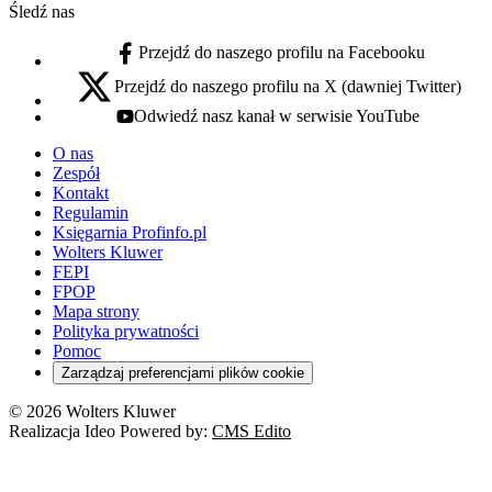
Śledź nas
Przejdź do naszego profilu na Facebooku
facebook - otwiera się w nowej karcie
Przejdź do naszego profilu na X (dawniej Twitter)
x - otwiera się w nowej karcie
Odwiedź nasz kanał w serwisie YouTube
youtube - otwiera się w nowej karcie
O nas
Zespół
Kontakt
Regulamin
Księgarnia Profinfo.pl
Wolters Kluwer
FEPI
FPOP
Mapa strony
Polityka prywatności
Pomoc
Zarządzaj preferencjami plików cookie
© 2026 Wolters Kluwer
Realizacja Ideo Powered by:
CMS Edito