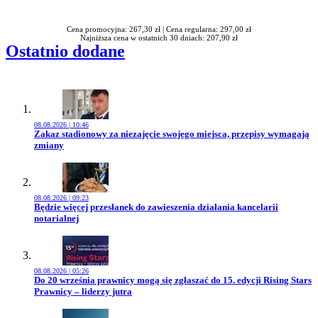
Rabatu
Cena promocyjna: 267,30 zł |
Cena regularna: 297,00 zł
Najniższa cena w ostatnich 30 dniach: 207,90 zł
Ostatnio dodane
08.08.2026 | 10:46
Przejdź do artykułu:
Zakaz stadionowy za niezajęcie swojego miejsca, przepisy wymagają
zmiany
08.08.2026 | 09:23
Przejdź do artykułu:
Będzie więcej przesłanek do zawieszenia działania kancelarii
notarialnej
08.08.2026 | 05:26
Przejdź do artykułu:
Do 20 września prawnicy mogą się zgłaszać do 15. edycji Rising Stars
Prawnicy – liderzy jutra