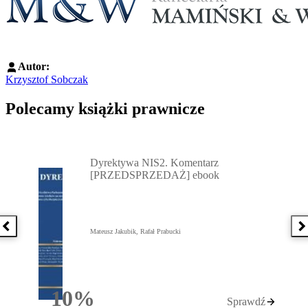
Autor:
Krzysztof Sobczak
Polecamy książki prawnicze
Przejdź do: Dyrektywa NIS2. Komentarz [PRZEDSPRZEDAŻ] ebook,
Dyrektywa NIS2. Komentarz
[PRZEDSPRZEDAŻ] ebook
Poprzednia książka
N
Mateusz Jakubik, Rafał Prabucki
10%
Sprawdź