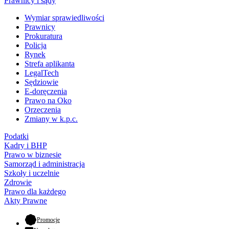
Prawnicy i sądy
Wymiar sprawiedliwości
Prawnicy
Prokuratura
Policja
Rynek
Strefa aplikanta
LegalTech
Sędziowie
E-doręczenia
Prawo na Oko
Orzeczenia
Zmiany w k.p.c.
Podatki
Kadry i BHP
Prawo w biznesie
Samorząd i administracja
Szkoły i uczelnie
Zdrowie
Prawo dla każdego
Akty Prawne
- otwiera się w nowej karcie
Promocje