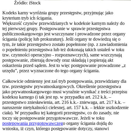
Źródło: iStock
Kodeks karny wyróżnia grupy przestępstw, przyjmując jako
kryterium tryb ich ścigania.
Większość czynów przewidzianych w kodeksie karnym należy do
tej pierwszej grupy. Postępowanie w sprawie przestępstwa
publicznoskargowego jest wszczynane i prowadzone przez organy
ścigania (policję lub prokuraturę). Jeśli organy te dowiedzą się o
tym, że takie przestępstwo zostało popełnione (np. z zawiadomienia
o popełnieniu przestępstwa lub też dokonają takich ustaleń w toku
tzw. czynności operacyjno - rozpoznawczych), same wszczynają
postępowanie, zbierają dowody oraz składają i popierają akt
oskarżenia przed sądem. Jest to więc postępowanie prowadzone „z
urzędu”, przez wyznaczone do tego organy ścigania.
Całkowicie odmienny jest zaś tryb postępowania, przewidziany dla
tzw. przestępstw prywatnoskargowych. Określenie przestępstwa
jako prywatnoskargowego musi wyraźnie wynikać z treści przepisu
kodeksu karnego (i tak jest np. w przypadku art. 212 k.k. –
przestępstwo zniesławienia, art. 216 k.k.- zniewaga, art. 217 k.k. –
naruszenie nietykalności cielesnej, art. 157 k.k. – lekkie uszkodzenie
ciała). W przypadku tej kategorii przestępstw, co do zasady, nie
toczy się postępowanie przygotowawcze. Jeżeli w toku
postępowania przygotowawczeg
o organy ścigania dojdą do
wniosku, iż czyn, którego postępowanie dotyczy, stanowi