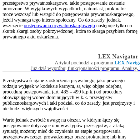
przestępstwo prywatnoskargowe, takie postępowanie zostanie
umorzone. W wyjątkowych wypadkach, natomiast, prokurator
może wszcząć lub wstąpić do postępowania prywatnoskargowego,
jeżeli wymaga tego interes społeczny. Co do zasady, jednak,
wszczęcie
postępowania prywatnoskargowego
następuje tylko na
skutek skargi osoby pokrzywdzonej, która to skarga przybiera formę
prywatnego aktu oskarżenia.
LEX Navigator 
Artykuł pochodzi z programu
LEX Naviga
Już dziś wypróbuj funkcjonalności programu. Analizy,
Przestępstwa ścigane z oskarżenia prywatnego, jako pewnego
rodzaju wyjątek w kodeksie karnym, są więc objęte odrębną
procedurą postępowania (art. 485 – 499 k.p.k.) od procedury
obowiązującej wobec dominujących w k.k. przestępstw
publicznoskargowych i taki podział, co do zasady, jest przejrzysty i
nie budzi większych wątpliwości.
Warto jednak zwrócić uwagę na obszar, w którym łączy się
postępowanie dotyczące obu ww. typów przestępstw, a z taką
sytuacją możemy mieć do czynienia na etapie postępowania
przygotowawczego, prowadzonego przez prokuraturę lub inny