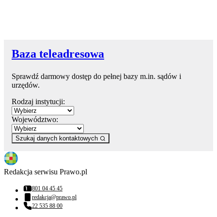
Baza teleadresowa
Sprawdź darmowy dostęp do pełnej bazy m.in. sądów i
urzędów.
Rodzaj instytucji:
Województwo:
Szukaj danych kontaktowych
Redakcja serwisu Prawo.pl
801 04 45 45
Numer telefonu:
redakcja@prawo.pl
Adres email:
22 535 88 00
Numer telefonu: