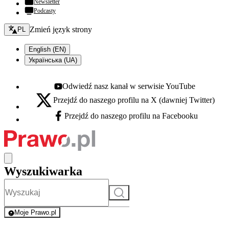
Newsletter
Podcasty
Zmień język - bieżący:
Zmień język strony
PL
English (EN)
Українська (UA)
Odwiedź nasz kanał w serwisie YouTube
Youtube - otwiera się w nowej karcie
Przejdź do naszego profilu na X (dawniej Twitter)
X - otwiera się w nowej karcie
Przejdź do naszego profilu na Facebooku
Facebook - otwiera się w nowej karcie
Wyszukiwarka
Szukaj
Moje Prawo.pl
- rejestracja i logowanie do serwisu