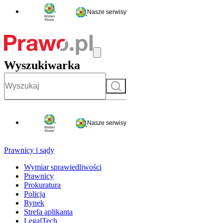
Nasze serwisy
Wyszukiwarka
Szukaj
Nasze serwisy
Prawnicy i sądy
Wymiar sprawiedliwości
Prawnicy
Prokuratura
Policja
Rynek
Strefa aplikanta
LegalTech