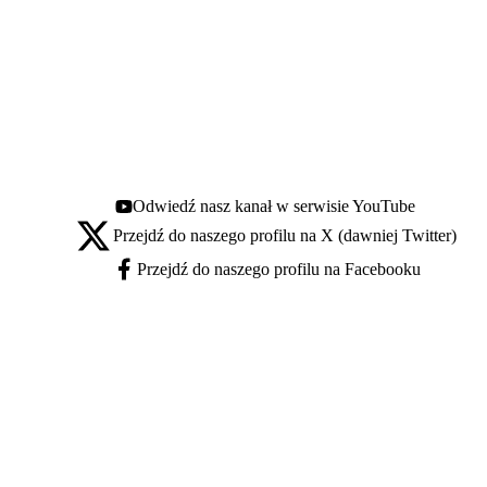
Odwiedź nasz kanał w serwisie YouTube
Youtube - otwiera się w nowej karcie
Przejdź do naszego profilu na X (dawniej Twitter)
X - otwiera się w nowej karcie
Przejdź do naszego profilu na Facebooku
Facebook - otwiera się w nowej karcie