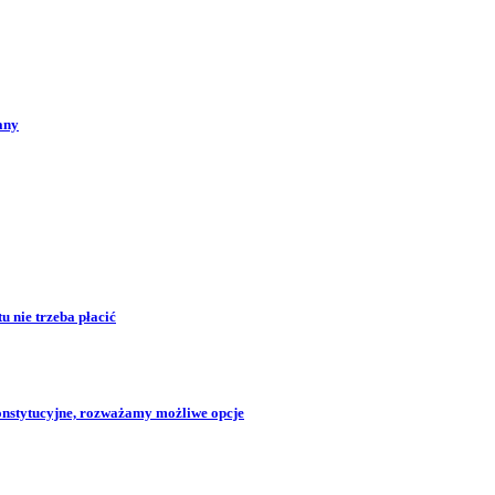
any
 nie trzeba płacić
konstytucyjne, rozważamy możliwe opcje