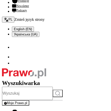
- otwiera się w nowej karcie
Promocje
Newsletter
Podcasty
Zmień język - bieżący:
Zmień język strony
PL
English (EN)
Українська (UA)
Wyszukiwarka
Szukaj
Moje Prawo.pl
- rejestracja i logowanie do serwisu