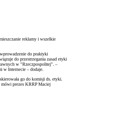
mieszczanie reklamy i wszelkie
 wprowadzenie do praktyki
ązuje do przestrzegania zasad etyki
rawnych w "Rzeczpospolitej". –
 w Internecie – dodaje.
erowała go do komisji ds. etyki.
 – mówi prezes KRRP Maciej