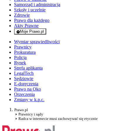
Samorząd i administracja
Szkoły i uczelnie
Zdrowie
Prawo dla każdego
Akty Prawne
Moje Prawo.pl
- rejestracja i logowanie do serwisu
Wymiar sprawiedliwości
Prawnicy
Prokuratura
Policja
Rynek
Strefa aplikanta
LegalTech
Sędziowie
E-doręczenia
Prawo na Oko
Orzeczenia
Zmiany w k.p.c.
Prawo.pl
Prawnicy i sądy
Radca w internecie musi zachowywać się etycznie