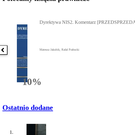
Przejdź do: Dyrektywa NIS2. Komentarz [PRZEDSPRZEDAŻ] ebook,
Dyrektywa NIS2. Komentarz [PRZEDSPRZEDA
Mateusz Jakubik, Rafał Prabucki
Poprzednia książka
10%
Rabatu
Ostatnio dodane