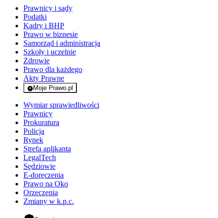
Prawnicy i sądy
Podatki
Kadry i BHP
Prawo w biznesie
Samorząd i administracja
Szkoły i uczelnie
Zdrowie
Prawo dla każdego
Akty Prawne
Moje Prawo.pl
- rejestracja i logowanie do serwisu
Wymiar sprawiedliwości
Prawnicy
Prokuratura
Policja
Rynek
Strefa aplikanta
LegalTech
Sędziowie
E-doręczenia
Prawo na Oko
Orzeczenia
Zmiany w k.p.c.