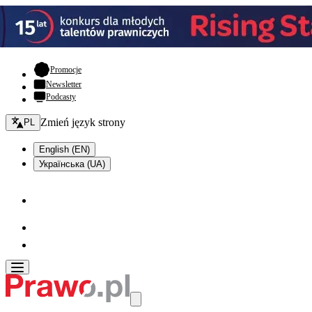
- otwiera się w nowej karcie
Promocje
Newsletter
Podcasty
Zmień język - bieżący:
Zmień język strony
PL
English (EN)
Українська (UA)