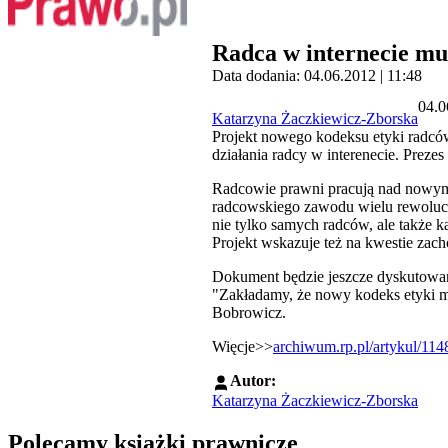
Radca w internecie mu
Data dodania: 04.06.2012 | 11:48
04.0
Katarzyna Żaczkiewicz-Zborska
Projekt nowego kodeksu etyki radców
działania radcy w interenecie. Preze
Radcowie prawni pracują nad nowym 
radcowskiego zawodu wielu rewolucyj
nie tylko samych radców, ale także
Projekt wskazuje też na kwestie za
Dokument będzie jeszcze dyskutowan
"Zakładamy, że nowy kodeks etyki m
Bobrowicz.
Więcje>>
archiwum.rp.pl/artykul/11
Autor:
Katarzyna Żaczkiewicz-Zborska
Polecamy książki prawnicze