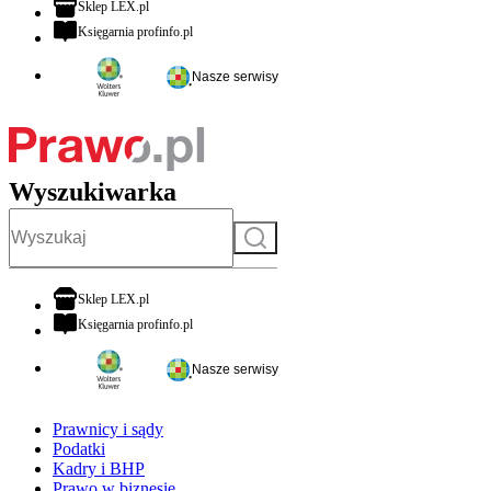
otwiera się w nowej karcie
Sklep LEX.pl
otwiera się w nowej karcie
Księgarnia profinfo.pl
Nasze serwisy
Wyszukiwarka
Szukaj
otwiera się w nowej karcie
Sklep LEX.pl
otwiera się w nowej karcie
Księgarnia profinfo.pl
Nasze serwisy
Prawnicy i sądy
Podatki
Kadry i BHP
Prawo w biznesie