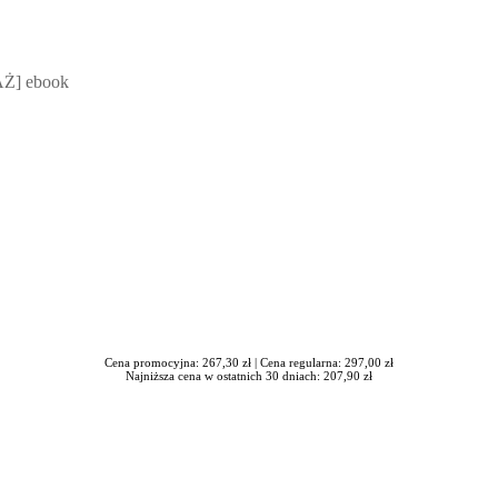
 Mateusz Jakubik, Rafał Prabucki - otwiera się w nowym oknie
Ż] ebook
Cena promocyjna: 267,30 zł |
Cena regularna: 297,00 zł
Najniższa cena w ostatnich 30 dniach: 207,90 zł