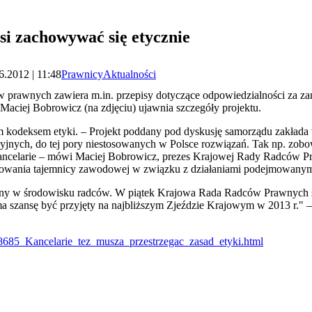
si zachowywać się etycznie
6.2012 | 11:48
Prawnicy
Aktualności
 prawnych zawiera m.in. przepisy dotyczące odpowiedzialności za za
s Maciej Bobrowicz (na zdjęciu) ujawnia szczegóły projektu.
kodeksem etyki. – Projekt poddany pod dyskusję samorządu zakłada
nych, do tej pory niestosowanych w Polsce rozwiązań. Tak np. zobowi
 kancelarie – mówi Maciej Bobrowicz, prezes Krajowej Rady Radców P
chowania tajemnicy zawodowej w związku z działaniami podejmowanymi
y w środowisku radców. W piątek Krajowa Rada Radców Prawnych ski
a szansę być przyjęty na najbliższym Zjeździe Krajowym w 2013 r."
48685_Kancelarie_tez_musza_przestrzegac_zasad_etyki.html