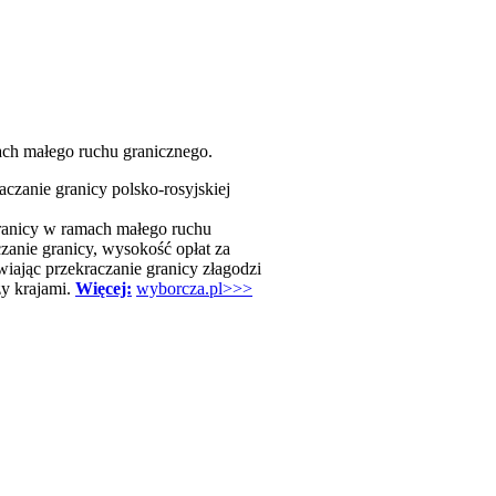
dach małego ruchu granicznego.
czanie granicy polsko-rosyjskiej
ranicy w ramach małego ruchu
zanie granicy, wysokość opłat za
iając przekraczanie granicy złagodzi
zy krajami.
Więcej:
wyborcza.pl>>>