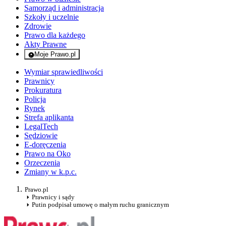
Samorząd i administracja
Szkoły i uczelnie
Zdrowie
Prawo dla każdego
Akty Prawne
Moje Prawo.pl
- rejestracja i logowanie do serwisu
Wymiar sprawiedliwości
Prawnicy
Prokuratura
Policja
Rynek
Strefa aplikanta
LegalTech
Sędziowie
E-doręczenia
Prawo na Oko
Orzeczenia
Zmiany w k.p.c.
Prawo.pl
Prawnicy i sądy
Putin podpisał umowę o małym ruchu granicznym