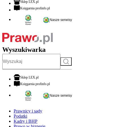
otwiera się w nowej karcie
Sklep LEX.pl
otwiera się w nowej karcie
Księgarnia profinfo.pl
Nasze serwisy
Wyszukiwarka
Szukaj
otwiera się w nowej karcie
Sklep LEX.pl
otwiera się w nowej karcie
Księgarnia profinfo.pl
Nasze serwisy
Prawnicy i sądy
Podatki
Kadry i BHP
Prawo w biznesie