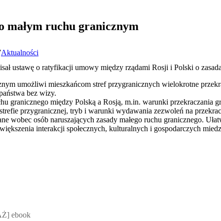
 o małym ruchu granicznym
7
Aktualności
isał ustawę o ratyfikacji umowy między rządami Rosji i Polski o zasa
nym umożliwi mieszkańcom stref przygranicznych wielokrotne przekra
 państwa bez wizy.
u granicznego między Polską a Rosją, m.in. warunki przekraczania g
strefie przygranicznej, tryb i warunki wydawania zezwoleń na przekrac
ne wobec osób naruszających zasady małego ruchu granicznego. Ułatw
zwiększenia interakcji społecznych, kulturalnych i gospodarczych mied
 Mateusz Jakubik, Rafał Prabucki - otwiera się w nowym oknie
Ż] ebook