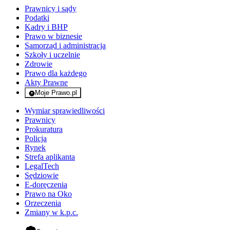
Prawnicy i sądy
Podatki
Kadry i BHP
Prawo w biznesie
Samorząd i administracja
Szkoły i uczelnie
Zdrowie
Prawo dla każdego
Akty Prawne
Moje Prawo.pl
- rejestracja i logowanie do serwisu
Wymiar sprawiedliwości
Prawnicy
Prokuratura
Policja
Rynek
Strefa aplikanta
LegalTech
Sędziowie
E-doręczenia
Prawo na Oko
Orzeczenia
Zmiany w k.p.c.