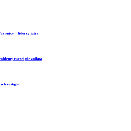
Prawnicy – liderzy jutra
roblemy raczej nie znikną
ich zastąpić