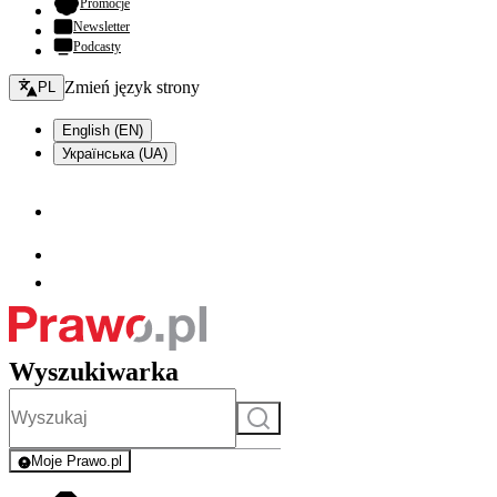
- otwiera się w nowej karcie
Promocje
Newsletter
Podcasty
Zmień język - bieżący:
Zmień język strony
PL
English (EN)
Українська (UA)
Wyszukiwarka
Szukaj
Moje Prawo.pl
- rejestracja i logowanie do serwisu