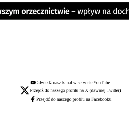
Odwiedź nasz kanał w serwisie YouTube
Youtube - otwiera się w nowej karcie
Przejdź do naszego profilu na X (dawniej Twitter)
X - otwiera się w nowej karcie
Przejdź do naszego profilu na Facebooku
Facebook - otwiera się w nowej karcie