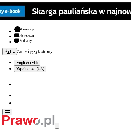
- otwiera się w nowej karcie
Promocje
Newsletter
Podcasty
Zmień język - bieżący:
Zmień język strony
PL
English (EN)
Українська (UA)