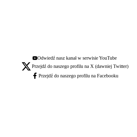
Odwiedź nasz kanał w serwisie YouTube
Youtube - otwiera się w nowej karcie
Przejdź do naszego profilu na X (dawniej Twitter)
X - otwiera się w nowej karcie
Przejdź do naszego profilu na Facebooku
Facebook - otwiera się w nowej karcie