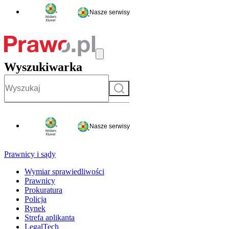
Nasze serwisy
Wyszukiwarka
Szukaj
Nasze serwisy
Prawnicy i sądy
Wymiar sprawiedliwości
Prawnicy
Prokuratura
Policja
Rynek
Strefa aplikanta
LegalTech