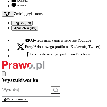
Newsletter
Podcasty
Zmień język - bieżący:
Zmień język strony
PL
English (EN)
Українська (UA)
Odwiedź nasz kanał w serwisie YouTube
Youtube - otwiera się w nowej karcie
Przejdź do naszego profilu na X (dawniej Twitter)
X - otwiera się w nowej karcie
Przejdź do naszego profilu na Facebooku
Facebook - otwiera się w nowej karcie
Wyszukiwarka
Szukaj
Moje Prawo.pl
- rejestracja i logowanie do serwisu