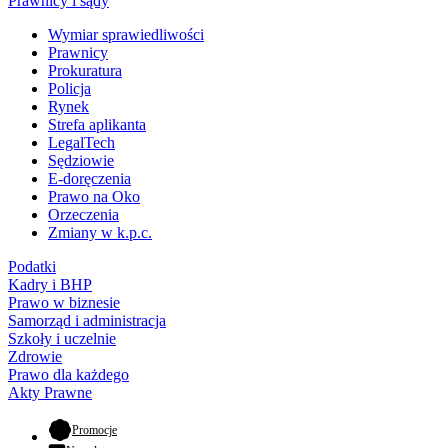
Prawnicy i sądy
Wymiar sprawiedliwości
Prawnicy
Prokuratura
Policja
Rynek
Strefa aplikanta
LegalTech
Sędziowie
E-doręczenia
Prawo na Oko
Orzeczenia
Zmiany w k.p.c.
Podatki
Kadry i BHP
Prawo w biznesie
Samorząd i administracja
Szkoły i uczelnie
Zdrowie
Prawo dla każdego
Akty Prawne
- otwiera się w nowej karcie
Promocje