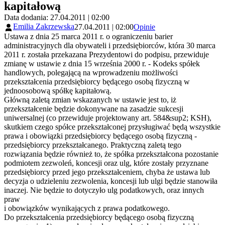
kapitałową
Data dodania: 27.04.2011 | 02:00
Emilia Zakrzewska
27.04.2011 | 02:00
Opinie
Ustawa z dnia 25 marca 2011 r. o ograniczeniu barier
administracyjnych dla obywateli i przedsiębiorców, która 30 marca
2011 r. została przekazana Prezydentowi do podpisu, przewiduje
zmianę w ustawie z dnia 15 września 2000 r. - Kodeks spółek
handlowych, polegającą na wprowadzeniu możliwości
przekształcenia przedsiębiorcy będącego osobą fizyczną w
jednoosobową spółkę kapitałową.
Główną zaletą zmian wskazanych w ustawie jest to, iż
przekształcenie będzie dokonywane na zasadzie sukcesji
uniwersalnej (co przewiduje projektowany art. 584&sup2; KSH),
skutkiem czego spółce przekształconej przysługiwać będą wszystkie
prawa i obowiązki przedsiębiorcy będącego osobą fizyczną -
przedsiębiorcy przekształcanego. Praktyczną zaletą tego
rozwiązania będzie również to, że spółka przekształcona pozostanie
podmiotem zezwoleń, koncesji oraz ulg, które zostały przyznane
przedsiębiorcy przed jego przekształceniem, chyba że ustawa lub
decyzja o udzieleniu zezwolenia, koncesji lub ulgi będzie stanowiła
inaczej. Nie będzie to dotyczyło ulg podatkowych, oraz innych
praw
i obowiązków wynikających z prawa podatkowego.
Do przekształcenia przedsiębiorcy będącego osobą fizyczną