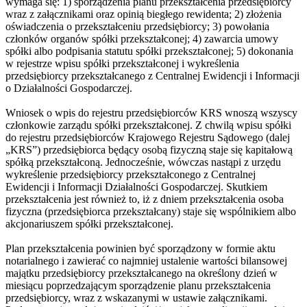
wymaga się: 1) sporządzenia planu przekształcenia przedsiębiorcy
wraz z załącznikami oraz opinią biegłego rewidenta; 2) złożenia
oświadczenia o przekształceniu przedsiębiorcy; 3) powołania
członków organów spółki przekształconej; 4) zawarcia umowy
spółki albo podpisania statutu spółki przekształconej; 5) dokonania
w rejestrze wpisu spółki przekształconej i wykreślenia
przedsiębiorcy przekształcanego z Centralnej Ewidencji i Informacji
o Działalności Gospodarczej.
Wniosek o wpis do rejestru przedsiębiorców KRS wnoszą wszyscy
członkowie zarządu spółki przekształconej. Z chwilą wpisu spółki
do rejestru przedsiębiorców Krajowego Rejestru Sądowego (dalej
„KRS”) przedsiębiorca będący osobą fizyczną staje się kapitałową
spółką przekształconą. Jednocześnie, wówczas nastąpi z urzędu
wykreślenie przedsiębiorcy przekształconego z Centralnej
Ewidencji i Informacji Działalności Gospodarczej. Skutkiem
przekształcenia jest również to, iż z dniem przekształcenia osoba
fizyczna (przedsiębiorca przekształcany) staje się wspólnikiem albo
akcjonariuszem spółki przekształconej.
Plan przekształcenia powinien być sporządzony w formie aktu
notarialnego i zawierać co najmniej ustalenie wartości bilansowej
majątku przedsiębiorcy przekształcanego na określony dzień w
miesiącu poprzedzającym sporządzenie planu przekształcenia
przedsiębiorcy, wraz z wskazanymi w ustawie załącznikami.