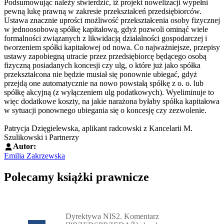
Podsumowując należy stwierdzić, iż projekt nowelizacji wypełni
pewną lukę prawną w zakresie przekształceń przedsiębiorców.
Ustawa znacznie uprości możliwość przekształcenia osoby fizycznej
w jednoosobową spółkę kapitałową, gdyż pozwoli ominąć wiele
formalności związanych z likwidacją działalności gospodarczej i
tworzeniem spółki kapitałowej od nowa. Co najważniejsze, przepisy
ustawy zapobiegną utracie przez przedsiębiorcę będącego osobą
fizyczną posiadanych koncesji czy ulg, o które już jako spółka
przekształcona nie będzie musiał się ponownie ubiegać, gdyż
przejdą one automatycznie na nowo powstałą spółkę z o. o. lub
spółkę akcyjną (z wyłączeniem ulg podatkowych). Wyeliminuje to
więc dodatkowe koszty, na jakie narażona byłaby spółka kapitałowa
w sytuacji ponownego ubiegania się o koncesję czy zezwolenie.
Patrycja Dzięgielewska, aplikant radcowski z Kancelarii M.
Szulikowski i Partnerzy
Autor:
Emilia Zakrzewska
Polecamy książki prawnicze
Przejdź do: Dyrektywa NIS2. Komentarz [PRZEDSPRZEDAŻ] ebook,
Dyrektywa NIS2. Komentarz