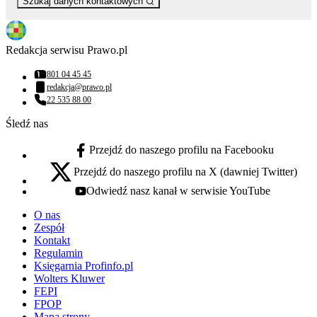
Szukaj danych kontaktowych
Redakcja serwisu Prawo.pl
801 04 45 45
Numer telefonu:
redakcja@prawo.pl
Adres email:
22 535 88 00
Numer telefonu:
Śledź nas
Przejdź do naszego profilu na Facebooku
facebook - otwiera się w nowej karcie
Przejdź do naszego profilu na X (dawniej Twitter)
x - otwiera się w nowej karcie
Odwiedź nasz kanał w serwisie YouTube
youtube - otwiera się w nowej karcie
O nas
Zespół
Kontakt
Regulamin
Księgarnia Profinfo.pl
Wolters Kluwer
FEPI
FPOP
Mapa strony