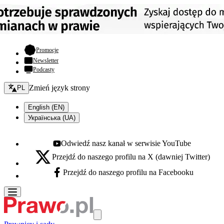
- otwiera się w nowej karcie
Promocje
Newsletter
Podcasty
Zmień język - bieżący:
Zmień język strony
PL
English (EN)
Українська (UA)
Odwiedź nasz kanał w serwisie YouTube
Youtube - otwiera się w nowej karcie
Przejdź do naszego profilu na X (dawniej Twitter)
X - otwiera się w nowej karcie
Przejdź do naszego profilu na Facebooku
Facebook - otwiera się w nowej karcie