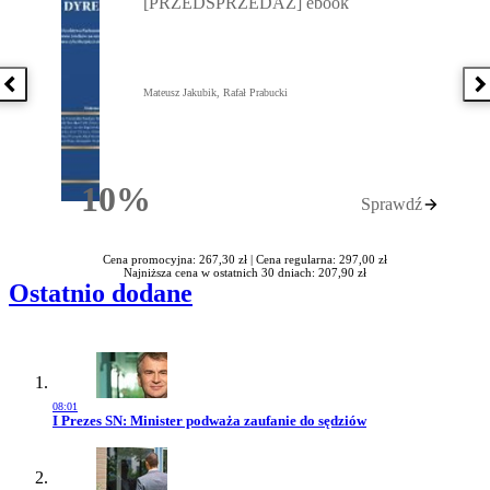
[PRZEDSPRZEDAŻ] ebook
Poprzednia książka
N
Mateusz Jakubik, Rafał Prabucki
10%
Sprawdź
Rabatu
Cena promocyjna: 267,30 zł |
Cena regularna: 297,00 zł
Najniższa cena w ostatnich 30 dniach: 207,90 zł
Ostatnio dodane
08:01
Przejdź do artykułu:
I Prezes SN: Minister podważa zaufanie do sędziów