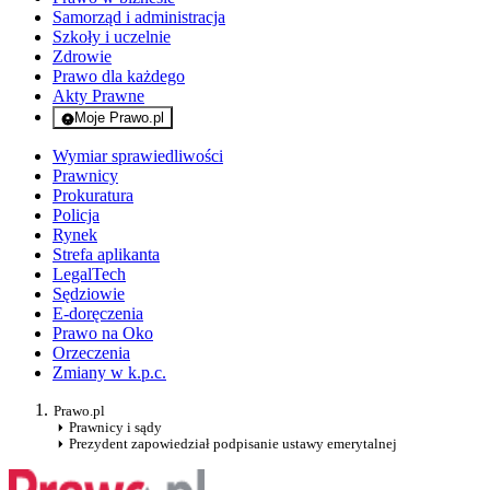
Samorząd i administracja
Szkoły i uczelnie
Zdrowie
Prawo dla każdego
Akty Prawne
Moje Prawo.pl
- rejestracja i logowanie do serwisu
Wymiar sprawiedliwości
Prawnicy
Prokuratura
Policja
Rynek
Strefa aplikanta
LegalTech
Sędziowie
E-doręczenia
Prawo na Oko
Orzeczenia
Zmiany w k.p.c.
Prawo.pl
Prawnicy i sądy
Prezydent zapowiedział podpisanie ustawy emerytalnej