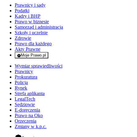
Prawnicy i sądy
Podatki
Kadry i BHP
Prawo w biznesie
Samorząd i administracja
Szkoły i uczelnie
Zdrowie
Prawo dla każdego
Akty Prawne
Moje Prawo.pl
- rejestracja i logowanie do serwisu
Wymiar sprawiedliwości
Prawnicy
Prokuratura
Policja
Rynek
Strefa aplikanta
LegalTech
Sędziowie
E-doręczenia
Prawo na Oko
Orzeczenia
Zmiany w k.p.c.