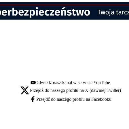
Odwiedź nasz kanał w serwisie YouTube
Youtube - otwiera się w nowej karcie
Przejdź do naszego profilu na X (dawniej Twitter)
X - otwiera się w nowej karcie
Przejdź do naszego profilu na Facebooku
Facebook - otwiera się w nowej karcie