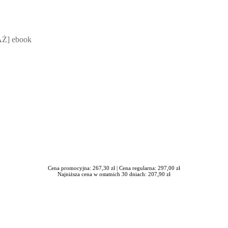
 Mateusz Jakubik, Rafał Prabucki - otwiera się w nowym oknie
Ż] ebook
Cena promocyjna: 267,30 zł |
Cena regularna: 297,00 zł
Najniższa cena w ostatnich 30 dniach: 207,90 zł