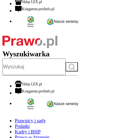
otwiera się w nowej karcie
Sklep LEX.pl
otwiera się w nowej karcie
Księgarnia profinfo.pl
Nasze serwisy
Wyszukiwarka
Szukaj
otwiera się w nowej karcie
Sklep LEX.pl
otwiera się w nowej karcie
Księgarnia profinfo.pl
Nasze serwisy
Prawnicy i sądy
Podatki
Kadry i BHP
Prawo w biznesie