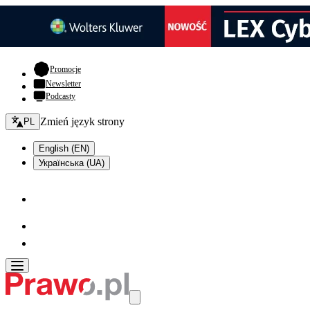
- otwiera się w nowej karcie
Promocje
Newsletter
Podcasty
Zmień język - bieżący:
Zmień język strony
PL
English (EN)
Українська (UA)