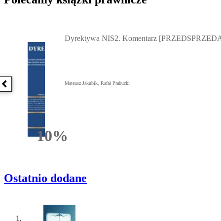
Przejdź do: Dyrektywa NIS2. Komentarz [PRZEDSPRZEDAŻ] ebook,
Dyrektywa NIS2. Komentarz [PRZEDSPRZEDA
Mateusz Jakubik, Rafał Prabucki
Poprzednia książka
10%
Rabatu
Ostatnio dodane