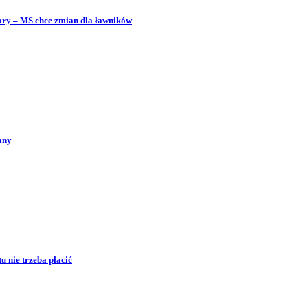
bory – MS chce zmian dla ławników
any
 nie trzeba płacić