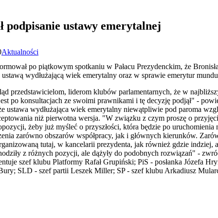
ł podpisanie ustawy emerytalnej
0
Aktualności
nformował po piątkowym spotkaniu w Pałacu Prezydenckim, że Bronis
od ustawą wydłużającą wiek emerytalny oraz w sprawie emerytur mund
ląd przedstawicielom, liderom klubów parlamentarnych, że w najbliżs
 jest po konsultacjach ze swoimi prawnikami i tę decyzję podjął" - pow
 że ustawa wydłużająca wiek emerytalny niewątpliwie pod paroma wzglę
kceptowania niż pierwotna wersja. "W związku z czym proszę o przyjęci
opozycji, żeby już myśleć o przyszłości, która będzie po uruchomieni
zenia zarówno obszarów współpracy, jak i głównych kierunków. Zarów
ganizowaną tutaj, w kancelarii prezydenta, jak również gdzie indziej,
hodziły z różnych pozycji, ale dążyły do podobnych rozwiązań" - zwr
ntuje szef klubu Platformy Rafał Grupiński; PiS - posłanka Józefa Hry
 Bury; SLD - szef partii Leszek Miller; SP - szef klubu Arkadiusz Mula