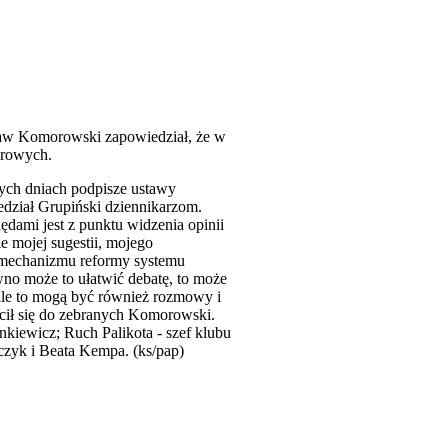
ław Komorowski zapowiedział, że w
urowych.
zych dniach podpisze ustawy
iedział Grupiński dziennikarzom.
dami jest z punktu widzenia opinii
e mojej sugestii, mojego
a mechanizmu reformy systemu
no może to ułatwić debatę, to może
 ale to mogą być również rozmowy i
ócił się do zebranych Komorowski.
nkiewicz; Ruch Palikota - szef klubu
rczyk i Beata Kempa. (ks/pap)