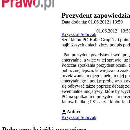
Prezydent zapowiedzia
Data dodania: 01.06.2012 | 13:50
01.06.2012 | 13:5
Krzysztof Sobczak
Szef klubu PO Rafał Grupiński poi
najbliższych dniach złoży podpis p
"Pan prezydent przedstawił swój pog
emerytalne, a więc w tej sprawie już
Podczas spotkania prezydent ocenił,
publicznej lepsza, łatwiejsza do zaa
oczekiwania, mojego apelu, mojej pr
emerytalnego i podjąć próbę wyznac
się odbywać także poprzez debatę zor
ewentualne inicjatywy, które by wyc
PO na spotkaniu u prezydenta repreze
Janusz Palikot; PSL - szef klubu Jan
Autor:
Krzysztof Sobczak
Polecamy książki prawnicze