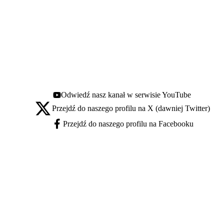
Odwiedź nasz kanał w serwisie YouTube
Youtube - otwiera się w nowej karcie
Przejdź do naszego profilu na X (dawniej Twitter)
X - otwiera się w nowej karcie
Przejdź do naszego profilu na Facebooku
Facebook - otwiera się w nowej karcie