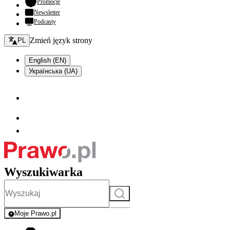
- otwiera się w nowej karcie
Promocje
Newsletter
Podcasty
Zmień język - bieżący:
Zmień język strony
PL
English (EN)
Українська (UA)
Wyszukiwarka
Szukaj
Moje Prawo.pl
- rejestracja i logowanie do serwisu