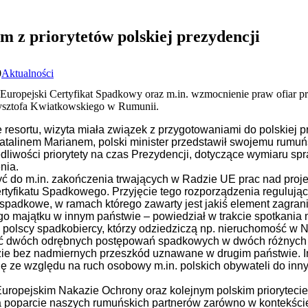
 z priorytetów polskiej prezydencji
0
Aktualności
 Europejski Certyfikat Spadkowy oraz m.in. wzmocnienie praw ofiar p
zysztofa Kwiatkowskiego w Rumunii.
resortu, wizyta miała związek z przygotowaniami do polskiej pr
Catalinem Marianem, polski minister przedstawił swojemu rum
liwości priorytety na czas Prezydencji, dotyczące wymiaru spr
nia.
yć do m.in. zakończenia trwających w Radzie UE prac nad proj
rtyfikatu Spadkowego. Przyjęcie tego rozporządzenia regulując
spadkowe, w ramach którego zawarty jest jakiś element zagran
go majątku w innym państwie – powiedział w trakcie spotkania m
 polscy spadkobiercy, którzy odziedziczą np. nieruchomość w N
zać dwóch odrębnych postępowań spadkowych w dwóch różnych
e bez nadmiernych przeszkód uznawane w drugim państwie. In
lę ze względu na ruch osobowy m.in. polskich obywateli do in
 Europejskim Nakazie Ochrony oraz kolejnym polskim prioryteci
na poparcie naszych rumuńskich partnerów zarówno w kontekśc