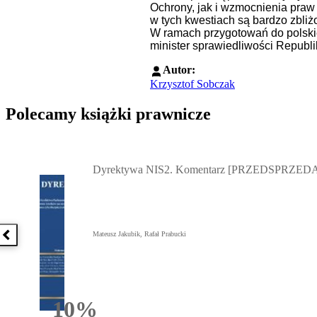
Ochrony, jak i wzmocnienia praw 
w tych kwestiach są bardzo zbliż
W ramach przygotowań do polskie
minister sprawiedliwości Republi
Autor:
Krzysztof Sobczak
Polecamy książki prawnicze
Przejdź do: Dyrektywa NIS2. Komentarz [PRZEDSPRZEDAŻ] ebook,
Dyrektywa NIS2. Komentarz [PRZEDSPRZEDA
Mateusz Jakubik, Rafał Prabucki
Poprzednia książka
10%