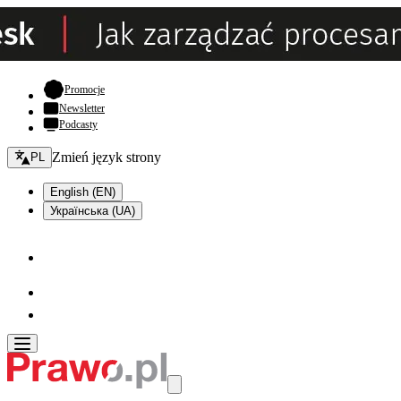
- otwiera się w nowej karcie
Promocje
Newsletter
Podcasty
Zmień język - bieżący:
Zmień język strony
PL
English (EN)
Українська (UA)