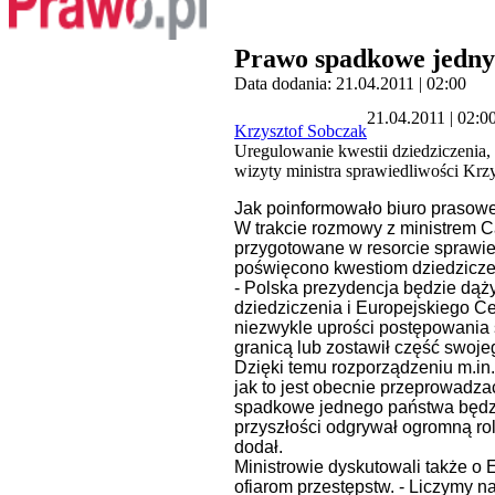
Prawo spadkowe jednym
Data dodania: 21.04.2011 | 02:00
21.04.2011 | 02:0
Krzysztof Sobczak
Uregulowanie kwestii dziedziczenia,
wizyty ministra sprawiedliwości Kr
Jak poinformowało biuro prasowe 
W trakcie rozmowy z ministrem 
przygotowane w resorcie sprawied
poświęcono kwestiom dziedzicze
- Polska prezydencja będzie dąż
dziedziczenia i Europejskiego Ce
niezwykle uprości postępowania 
granicą lub zostawił część swoje
Dzięki temu rozporządzeniu m.in.
jak to jest obecnie przeprowad
spadkowe jednego państwa będzi
przyszłości odgrywał ogromną ro
dodał.
Ministrowie dyskutowali także o
ofiarom przestępstw. - Liczymy 