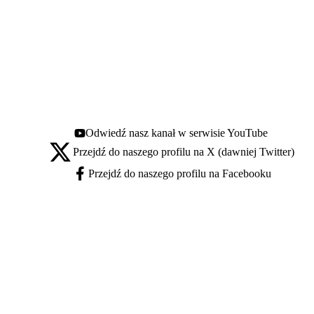
Odwiedź nasz kanał w serwisie YouTube
Youtube - otwiera się w nowej karcie
Przejdź do naszego profilu na X (dawniej Twitter)
X - otwiera się w nowej karcie
Przejdź do naszego profilu na Facebooku
Facebook - otwiera się w nowej karcie