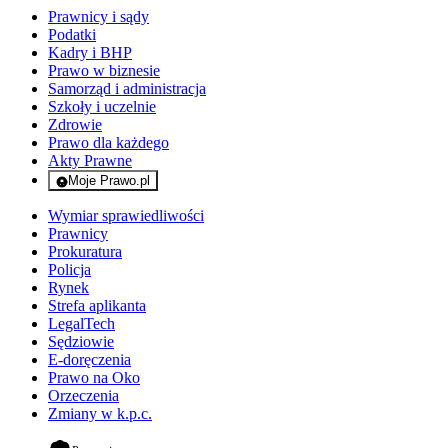
Prawnicy i sądy
Podatki
Kadry i BHP
Prawo w biznesie
Samorząd i administracja
Szkoły i uczelnie
Zdrowie
Prawo dla każdego
Akty Prawne
Moje Prawo.pl
- rejestracja i logowanie do serwisu
Wymiar sprawiedliwości
Prawnicy
Prokuratura
Policja
Rynek
Strefa aplikanta
LegalTech
Sędziowie
E-doręczenia
Prawo na Oko
Orzeczenia
Zmiany w k.p.c.