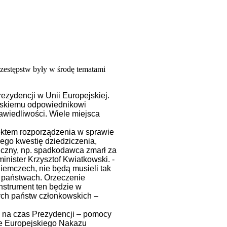
rzestępstw były w środę tematami
ezydencji w Unii Europejskiej.
uńskiemu odpowiednikowi
awiedliwości. Wiele miejsca
ektem rozporządzenia w sprawie
ego kwestię dziedziczenia,
iczny, np. spadkodawca zmarł za
inister Krzysztof Kwiatkowski. -
iemczech, nie będą musieli tak
 państwach. Orzeczenie
strument ten będzie w
nych państw członkowskich –
e na czas Prezydencji – pomocy
ie Europejskiego Nakazu