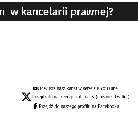
Odwiedź nasz kanał w serwisie YouTube
Youtube - otwiera się w nowej karcie
Przejdź do naszego profilu na X (dawniej Twitter)
X - otwiera się w nowej karcie
Przejdź do naszego profilu na Facebooku
Facebook - otwiera się w nowej karcie