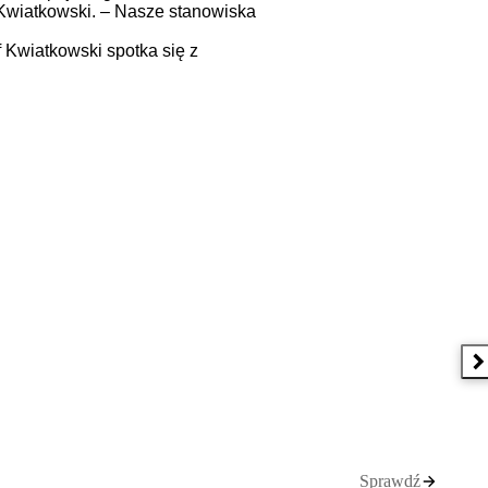
f Kwiatkowski. – Nasze stanowiska
 Kwiatkowski spotka się z
N
Sprawdź