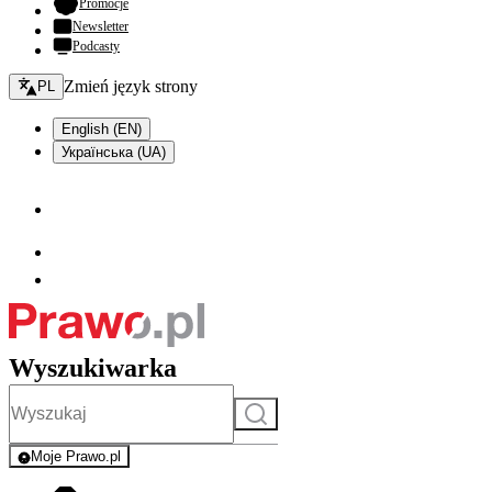
- otwiera się w nowej karcie
Promocje
Newsletter
Podcasty
Zmień język - bieżący:
Zmień język strony
PL
English (EN)
Українська (UA)
Wyszukiwarka
Szukaj
Moje Prawo.pl
- rejestracja i logowanie do serwisu