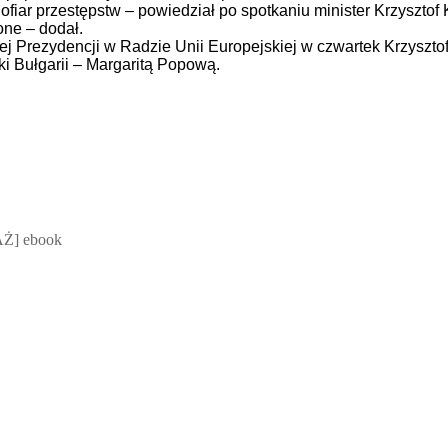
ofiar przestępstw – powiedział po spotkaniu minister Krzyszto
one – dodał.
j Prezydencji w Radzie Unii Europejskiej w czwartek Krzysztof
ki Bułgarii – Margaritą Popową.
 Mateusz Jakubik, Rafał Prabucki - otwiera się w nowym oknie
Ż] ebook