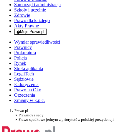
Samorząd i administracja
Szkoły i uczelnie
Zdrowie
Prawo dla każdego
Akty Prawne
Moje Prawo.pl
- rejestracja i logowanie do serwisu
Wymiar sprawiedliwości
Prawnicy
Prokuratura
Policja
Rynek
Strefa aplikanta
LegalTech
Sędziowie
E-doręczenia
Prawo na Oko
Orzeczenia
Zmiany w k.p.c.
Prawo.pl
Prawnicy i sądy
Prawo spadkowe jednym z priorytetów polskiej prezydencji