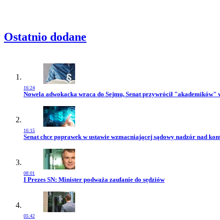
Rabatu
Ostatnio dodane
16:24
Przejdź do artykułu:
Nowela adwokacka wraca do Sejmu, Senat przywrócił "akademików" 
16:15
Przejdź do artykułu:
Senat chce poprawek w ustawie wzmacniającej sądowy nadzór nad kon
08:01
Przejdź do artykułu:
I Prezes SN: Minister podważa zaufanie do sędziów
05:42