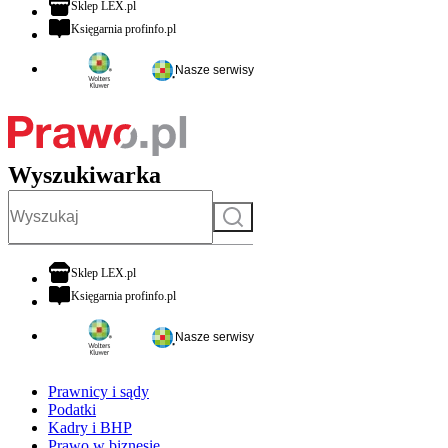
otwiera się w nowej karcie
Sklep LEX.pl
otwiera się w nowej karcie
Księgarnia profinfo.pl
Nasze serwisy
Wyszukiwarka
Szukaj
otwiera się w nowej karcie
Sklep LEX.pl
otwiera się w nowej karcie
Księgarnia profinfo.pl
Nasze serwisy
Prawnicy i sądy
Podatki
Kadry i BHP
Prawo w biznesie