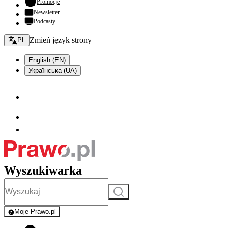
- otwiera się w nowej karcie
Promocje
Newsletter
Podcasty
Zmień język - bieżący:
Zmień język strony
PL
English (EN)
Українська (UA)
Wyszukiwarka
Szukaj
Moje Prawo.pl
- rejestracja i logowanie do serwisu