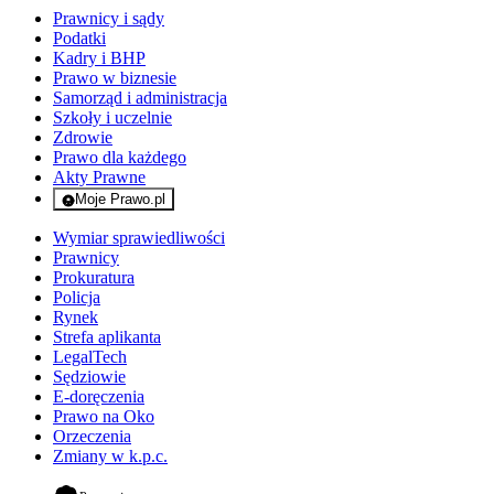
Prawnicy i sądy
Podatki
Kadry i BHP
Prawo w biznesie
Samorząd i administracja
Szkoły i uczelnie
Zdrowie
Prawo dla każdego
Akty Prawne
Moje Prawo.pl
- rejestracja i logowanie do serwisu
Wymiar sprawiedliwości
Prawnicy
Prokuratura
Policja
Rynek
Strefa aplikanta
LegalTech
Sędziowie
E-doręczenia
Prawo na Oko
Orzeczenia
Zmiany w k.p.c.