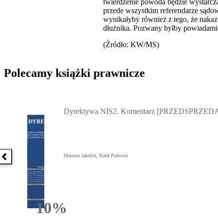
twierdzenie powoda będzie wystarcz
przede wszystkim referendarze sądow
wynikałyby również z tego, że nakaz
dłużnika. Pozwany byłby powiadamia
(Źródło: KW/MS)
Polecamy książki prawnicze
Przejdź do: Dyrektywa NIS2. Komentarz [PRZEDSPRZEDAŻ] ebook,
Dyrektywa NIS2. Komentarz [PRZEDSPRZEDA
Mateusz Jakubik, Rafał Prabucki
Poprzednia książka
10%
Rabatu