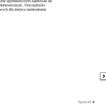
trybie upominawczym zajmowali się
elektronicznym . Oszczędności
iwych dla miejsca zamieszkania
N
Sprawdź