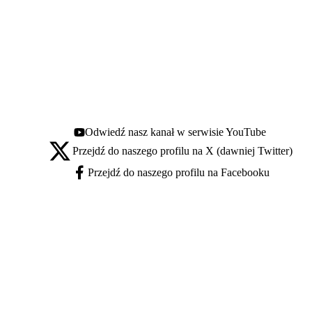
Odwiedź nasz kanał w serwisie YouTube
Youtube - otwiera się w nowej karcie
Przejdź do naszego profilu na X (dawniej Twitter)
X - otwiera się w nowej karcie
Przejdź do naszego profilu na Facebooku
Facebook - otwiera się w nowej karcie