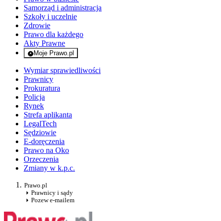
Samorząd i administracja
Szkoły i uczelnie
Zdrowie
Prawo dla każdego
Akty Prawne
Moje Prawo.pl
- rejestracja i logowanie do serwisu
Wymiar sprawiedliwości
Prawnicy
Prokuratura
Policja
Rynek
Strefa aplikanta
LegalTech
Sędziowie
E-doręczenia
Prawo na Oko
Orzeczenia
Zmiany w k.p.c.
Prawo.pl
Prawnicy i sądy
Pozew e-mailem