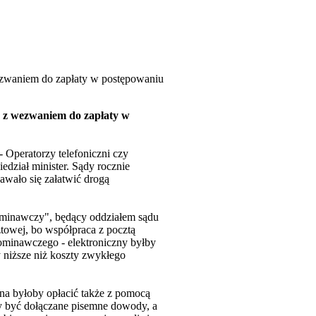
ezwaniem do zapłaty w postępowaniu
y z wezwaniem do zapłaty w
Operatorzy telefoniczni czy
dział minister. Sądy rocznie
wało się załatwić drogą
ominawczy", będący oddziałem sądu
towej, bo współpraca z pocztą
pominawczego - elektroniczny byłby
y niższe niż koszty zwykłego
a byłoby opłacić także z pomocą
ły być dołączane pisemne dowody, a