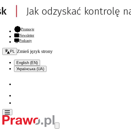
- otwiera się w nowej karcie
Promocje
Newsletter
Podcasty
Zmień język - bieżący:
Zmień język strony
PL
English (EN)
Українська (UA)