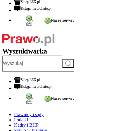
otwiera się w nowej karcie
Sklep LEX.pl
otwiera się w nowej karcie
Księgarnia profinfo.pl
Nasze serwisy
Wyszukiwarka
Szukaj
otwiera się w nowej karcie
Sklep LEX.pl
otwiera się w nowej karcie
Księgarnia profinfo.pl
Nasze serwisy
Prawnicy i sądy
Podatki
Kadry i BHP
Prawo w biznesie