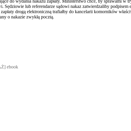
ające do wydania nakazu zapłaty. Ministerstwo chce, by sprawami w 
i. Sędziowie lub referendarze sądowi nakaz zatwierdzaliby podpisem 
 zapłaty drogą elektroniczną trafiałby do kancelarii komorników właśc
ny o nakazie zwykłą pocztą.
 Mateusz Jakubik, Rafał Prabucki - otwiera się w nowym oknie
Ż] ebook