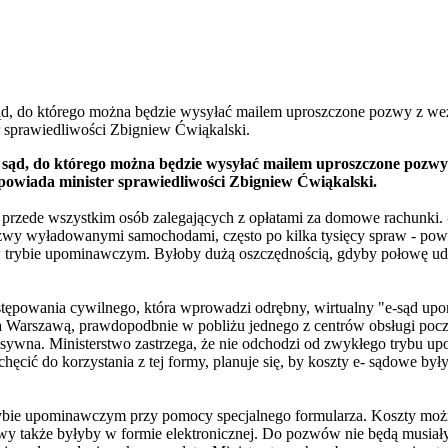
sąd, do którego można będzie wysyłać mailem uproszczone pozwy z w
 sprawiedliwości Zbigniew Ćwiąkalski.
y sąd, do którego można będzie wysyłać mailem uproszczone pozw
owiada minister sprawiedliwości Zbigniew Ćwiąkalski.
rzede wszystkim osób zalegających z opłatami za domowe rachunki. - 
wy wyładowanymi samochodami, często po kilka tysięcy spraw - powie
 w trybie upominawczym. Byłoby dużą oszczędnością, gdyby połowę uda
stępowania cywilnego, która wprowadzi odrębny, wirtualny "e-sąd up
 Warszawą, prawdopodbnie w pobliżu jednego z centrów obsługi pocz
tensywna. Ministerstwo zastrzega, że nie odchodzi od zwykłego trybu u
ęcić do korzystania z tej formy, planuje się, by koszty e- sądowe był
ybie upominawczym przy pomocy specjalnego formularza. Koszty możn
awy także byłyby w formie elektronicznej. Do pozwów nie będą musia