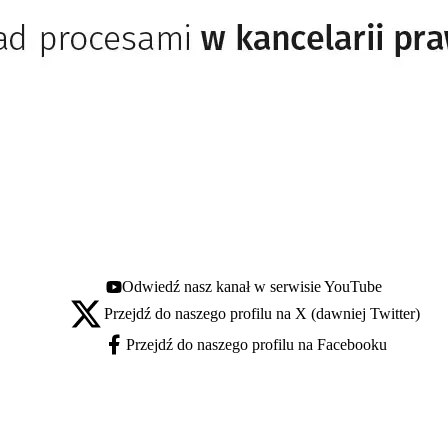
Odwiedź nasz kanał w serwisie YouTube
Youtube - otwiera się w nowej karcie
Przejdź do naszego profilu na X (dawniej Twitter)
X - otwiera się w nowej karcie
Przejdź do naszego profilu na Facebooku
Facebook - otwiera się w nowej karcie