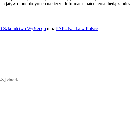
nicjatyw o podobnym charakterze. Informacje naten temat będą zamiesz
 i Szkolnictwa Wyższego
oraz
PAP - Nauka w Polsce
.
 Mateusz Jakubik, Rafał Prabucki - otwiera się w nowym oknie
Ż] ebook