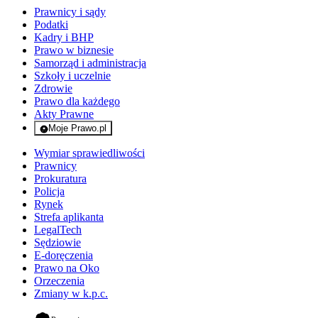
Prawnicy i sądy
Podatki
Kadry i BHP
Prawo w biznesie
Samorząd i administracja
Szkoły i uczelnie
Zdrowie
Prawo dla każdego
Akty Prawne
Moje Prawo.pl
- rejestracja i logowanie do serwisu
Wymiar sprawiedliwości
Prawnicy
Prokuratura
Policja
Rynek
Strefa aplikanta
LegalTech
Sędziowie
E-doręczenia
Prawo na Oko
Orzeczenia
Zmiany w k.p.c.