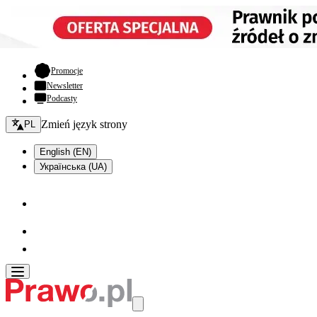
- otwiera się w nowej karcie
Promocje
Newsletter
Podcasty
Zmień język - bieżący:
Zmień język strony
PL
English (EN)
Українська (UA)