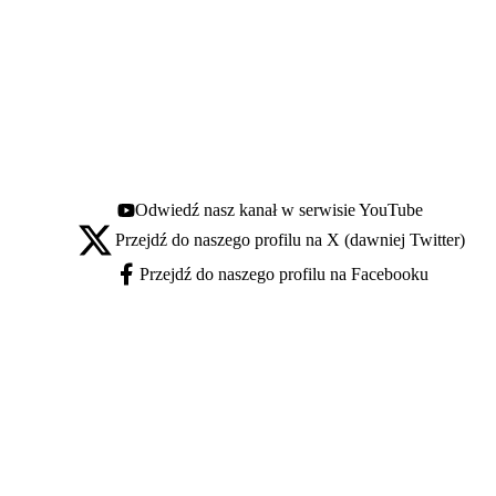
Odwiedź nasz kanał w serwisie YouTube
Youtube - otwiera się w nowej karcie
Przejdź do naszego profilu na X (dawniej Twitter)
X - otwiera się w nowej karcie
Przejdź do naszego profilu na Facebooku
Facebook - otwiera się w nowej karcie