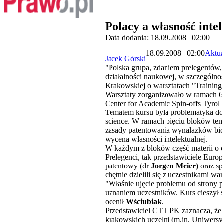
Polacy a własność inte
Data dodania: 18.09.2008 | 02:00
18.09.2008 | 02:00
Aktua
Jacek Górski
"Polska grupa, zdaniem prelegentów,
działalności naukowej, w szczególnoś
Krakowskiej o warsztatach "Training 
Warsztaty zorganizowało w ramach 
Center for Academic Spin-offs Tyrol 
Tematem kursu była problematyka doty
science. W ramach pięciu bloków tem
zasady patentowania wynalazków biot
wycena własności intelektualnej.
W każdym z bloków część materii o c
Prelegenci, tak przedstawiciele Eur
patentowy (dr
Jorgen Meier)
oraz sp
chętnie dzielili się z uczestnikami wa
"Właśnie ujęcie problemu od strony 
uznaniem uczestników. Kurs cieszył 
ocenił
Wściubiak
.
Przedstawiciel CTT PK zaznacza, że t
krakowskich uczelni (m.in. Uniwersyt