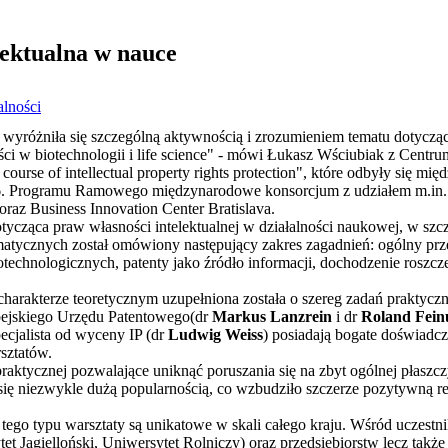
lektualna w nauce
lności
 wyróżniła się szczególną aktywnością i zrozumieniem tematu dotycząc
ci w biotechnologii i life science" - mówi Łukasz Wściubiak z Centrum
course of intellectual property rights protection", które odbyły się mi
6. Programu Ramowego międzynarodowe konsorcjum z udziałem m.in.
oraz Business Innovation Center Bratislava.
cząca praw własności intelektualnej w działalności naukowej, w szcze
atycznych został omówiony następujący zakres zagadnień: ogólny prze
echnologicznych, patenty jako źródło informacji, dochodzenie roszcz
harakterze teoretycznym uzupełniona została o szereg zadań praktyczn
opejskiego Urzędu Patentowego(dr
Markus Lanzrein
i dr
Roland Fein
ecjalista od wyceny IP (dr
Ludwig Weiss
) posiadają bogate doświad
rsztatów.
praktycznej pozwalające uniknąć poruszania się na zbyt ogólnej płaszc
się niezwykle dużą popularnością, co wzbudziło szczerze pozytywną re
ego typu warsztaty są unikatowe w skali całego kraju. Wśród uczestni
et Jagielloński, Uniwersytet Rolniczy) oraz przedsiębiorstw lecz takż