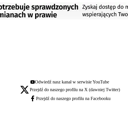
Odwiedź nasz kanał w serwisie YouTube
Youtube - otwiera się w nowej karcie
Przejdź do naszego profilu na X (dawniej Twitter)
X - otwiera się w nowej karcie
Przejdź do naszego profilu na Facebooku
Facebook - otwiera się w nowej karcie