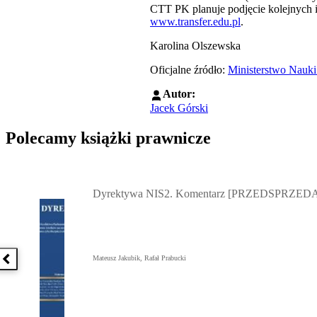
CTT PK planuje podjęcie kolejnych i
www.transfer.edu.pl
.
Karolina Olszewska
Oficjalne źródło:
Ministerstwo Nauki
Autor:
Jacek Górski
Polecamy książki prawnicze
Przejdź do: Dyrektywa NIS2. Komentarz [PRZEDSPRZEDAŻ] ebook,
Dyrektywa NIS2. Komentarz [PRZEDSPRZEDA
Mateusz Jakubik, Rafał Prabucki
Poprzednia książka