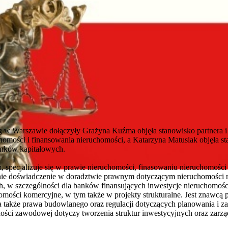
g w Warszawie dołączyły Grażyna Kuźma objęła stanowisko partnera i
homości i finansowania nieruchomości, a Katarzyna Matusiak objęła st
nków kapitałowych.
, specjalizuje się w prawie nieruchomości, finasowaniu nieruchomości
letnie doświadczenie w doradztwie prawnym dotyczącym nieruchomości
 w szczególności dla banków finansujących inwestycje nieruchomośc
mości komercyjne, w tym także w projekty strukturalne. Jest znawcą 
 także prawa budowlanego oraz regulacji dotyczących planowania i z
ości zawodowej dotyczy tworzenia struktur inwestycyjnych oraz zarzą