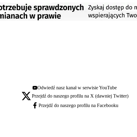
Odwiedź nasz kanał w serwisie YouTube
Youtube - otwiera się w nowej karcie
Przejdź do naszego profilu na X (dawniej Twitter)
X - otwiera się w nowej karcie
Przejdź do naszego profilu na Facebooku
Facebook - otwiera się w nowej karcie