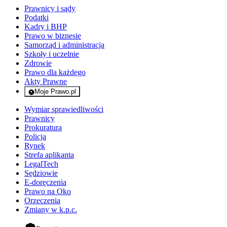
Prawnicy i sądy
Podatki
Kadry i BHP
Prawo w biznesie
Samorząd i administracja
Szkoły i uczelnie
Zdrowie
Prawo dla każdego
Akty Prawne
Moje Prawo.pl
- rejestracja i logowanie do serwisu
Wymiar sprawiedliwości
Prawnicy
Prokuratura
Policja
Rynek
Strefa aplikanta
LegalTech
Sędziowie
E-doręczenia
Prawo na Oko
Orzeczenia
Zmiany w k.p.c.