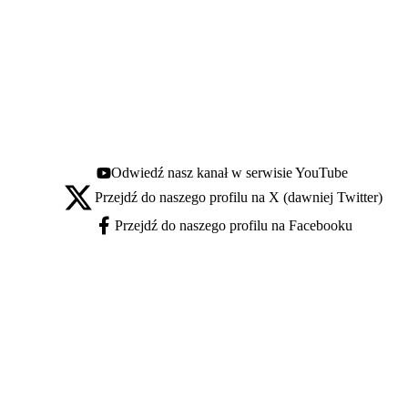
Odwiedź nasz kanał w serwisie YouTube
Youtube - otwiera się w nowej karcie
Przejdź do naszego profilu na X (dawniej Twitter)
X - otwiera się w nowej karcie
Przejdź do naszego profilu na Facebooku
Facebook - otwiera się w nowej karcie