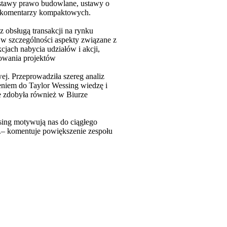
stawy prawo budowlane, ustawy o
. komentarzy kompaktowych.
z obsługą transakcji na rynku
 w szczególności aspekty związane z
jach nabycia udziałów i akcji,
sowania projektów
. Przeprowadziła szereg analiz
eniem do Taylor Wessing wiedzę i
e zdobyła również w Biurze
sing motywują nas do ciągłego
 ”.– komentuje powiększenie zespołu