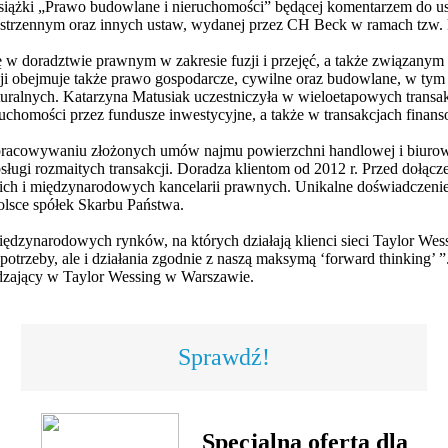
siążki „Prawo budowlane i nieruchomości” będącej komentarzem do u
estrzennym oraz innych ustaw, wydanej przez CH Beck w ramach tzw
ię w doradztwie prawnym w zakresie fuzji i przejęć, a także związanym 
acji obejmuje także prawo gospodarcze, cywilne oraz budowlane, w tym
turalnych. Katarzyna Matusiak uczestniczyła w wieloetapowych transakc
eruchomości przez fundusze inwestycyjne, a także w transakcjach finan
racowywaniu złożonych umów najmu powierzchni handlowej i biurowej
ługi rozmaitych transakcji. Doradza klientom od 2012 r. Przed dołącz
skich i międzynarodowych kancelarii prawnych. Unikalne doświadczeni
lsce spółek Skarbu Państwa.
ędzynarodowych rynków, na których działają klienci sieci Taylor Wes
potrzeby, ale i działania zgodnie z naszą maksymą ‘forward thinking’
ądzający w Taylor Wessing w Warszawie.
Sprawdź!
Specjalna oferta dla