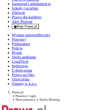
Samorząd i administracja
Szkoły i uczelnie
Zdrowie
Prawo dla każdego
Akty Prawne
Moje Prawo.pl
- rejestracja i logowanie do serwisu
Wymiar sprawiedliwości
Prawnicy
Prokuratura
Policja
Rynek
Strefa aplikanta
LegalTech
Sędziowie
E-doręczenia
Prawo na Oko
Orzeczenia
Zmiany w k.p.c.
Prawo.pl
Prawnicy i sądy
Nowi prawnicy w Taylor Wessing