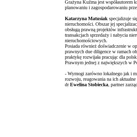
Grażyna Kuźma jest współautorem k
planowaniu i zagospodarowaniu prz
Katarzyna Matusiak
specjalizuje s
nieruchomości. Obszar jej specjaliz
obsługą prawną projektów infrastruk
transakcjach sprzedaży i nabycia ni
nieruchomościowych.
Posiada również doświadczenie w op
prawnych due diligence w ramach obs
praktykę rozwijała pracując dla pol
Prawnym jednej z największych w Po
- Wymogi zarówno lokalnego jak i mi
rozwoju, reagowania na ich aktualne 
dr
Ewelina Stobiecka
, partner zarz