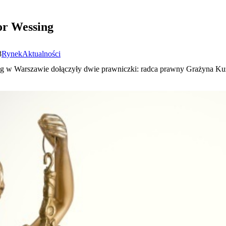
or Wessing
8
Rynek
Aktualności
ng w Warszawie dołączyły dwie prawniczki: radca prawny Grażyna K