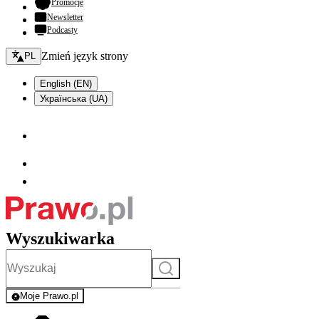
- otwiera się w nowej karcie
Promocje
Newsletter
Podcasty
Zmień język - bieżący:
Zmień język strony
PL
English (EN)
Українська (UA)
Wyszukiwarka
Szukaj
Moje Prawo.pl
- rejestracja i logowanie do serwisu