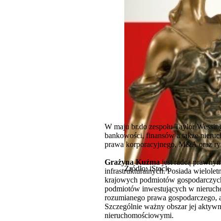
W maju br.do zespołu Taylor Wessin
bankowości, finansów a także nieruc
prawa korporacyjnego, M&A oraz ry
Grażyna Kuźma
jest radcą prawnym
Źródło: iStock
infrastrukturalnych. Posiada wielo
krajowych podmiotów gospodarczych,
podmiotów inwestujących w nierucho
rozumianego prawa gospodarczego, a
Szczególnie ważny obszar jej aktywn
nieruchomościowymi.