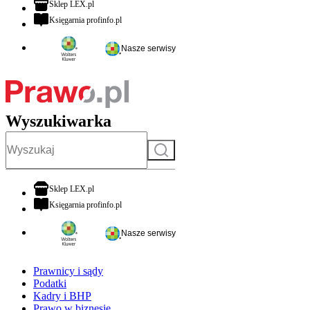
otwiera się w nowej karcie
Sklep LEX.pl
otwiera się w nowej karcie
Księgarnia profinfo.pl
Nasze serwisy
Wyszukiwarka
Szukaj
otwiera się w nowej karcie
Sklep LEX.pl
otwiera się w nowej karcie
Księgarnia profinfo.pl
Nasze serwisy
Prawnicy i sądy
Podatki
Kadry i BHP
Prawo w biznesie