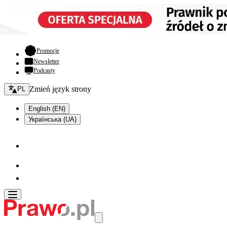
- otwiera się w nowej karcie
Promocje
Newsletter
Podcasty
Zmień język - bieżący:
Zmień język strony
PL
English (EN)
Українська (UA)