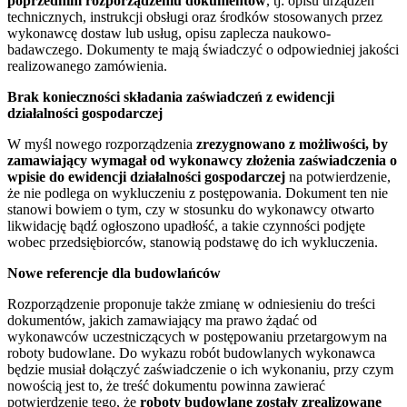
poprzednim rozporządzeniu dokumentów
, tj: opisu urządzeń
technicznych, instrukcji obsługi oraz środków stosowanych przez
wykonawcę dostaw lub usług, opisu zaplecza naukowo-
badawczego. Dokumenty te mają świadczyć o odpowiedniej jakości
realizowanego zamówienia.
Brak konieczności składania zaświadczeń z ewidencji
działalności gospodarczej
W myśl nowego rozporządzenia
zrezygnowano z możliwości, by
zamawiający wymagał od wykonawcy złożenia zaświadczenia o
wpisie do ewidencji działalności gospodarczej
na potwierdzenie,
że nie podlega on wykluczeniu z postępowania. Dokument ten nie
stanowi bowiem o tym, czy w stosunku do wykonawcy otwarto
likwidację bądź ogłoszono upadłość, a takie czynności podjęte
wobec przedsiębiorców, stanowią podstawę do ich wykluczenia.
Nowe referencje dla budowlańców
Rozporządzenie proponuje także zmianę w odniesieniu do treści
dokumentów, jakich zamawiający ma prawo żądać od
wykonawców uczestniczących w postępowaniu przetargowym na
roboty budowlane. Do wykazu robót budowlanych wykonawca
będzie musiał dołączyć zaświadczenie o ich wykonaniu, przy czym
nowością jest to, że treść dokumentu powinna zawierać
potwierdzenie tego, że
roboty budowlane zostały zrealizowane