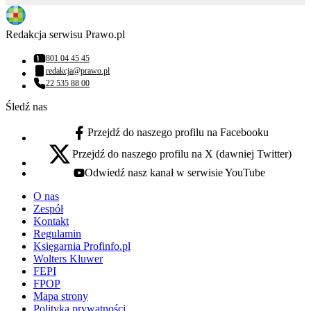
Redakcja serwisu Prawo.pl
801 04 45 45
Numer telefonu:
redakcja@prawo.pl
Adres email:
22 535 88 00
Numer telefonu:
Śledź nas
Przejdź do naszego profilu na Facebooku
facebook - otwiera się w nowej karcie
Przejdź do naszego profilu na X (dawniej Twitter)
x - otwiera się w nowej karcie
Odwiedź nasz kanał w serwisie YouTube
youtube - otwiera się w nowej karcie
O nas
Zespół
Kontakt
Regulamin
Księgarnia Profinfo.pl
Wolters Kluwer
FEPI
FPOP
Mapa strony
Polityka prywatności