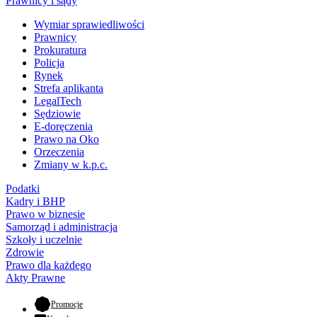
Prawnicy i sądy
Wymiar sprawiedliwości
Prawnicy
Prokuratura
Policja
Rynek
Strefa aplikanta
LegalTech
Sędziowie
E-doręczenia
Prawo na Oko
Orzeczenia
Zmiany w k.p.c.
Podatki
Kadry i BHP
Prawo w biznesie
Samorząd i administracja
Szkoły i uczelnie
Zdrowie
Prawo dla każdego
Akty Prawne
- otwiera się w nowej karcie
Promocje