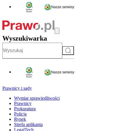
Nasze serwisy
Wyszukiwarka
Szukaj
Nasze serwisy
Prawnicy i sądy
Wymiar sprawiedliwości
Prawnicy
Prokuratura
Policja
Rynek
Strefa aplikanta
LegalTech