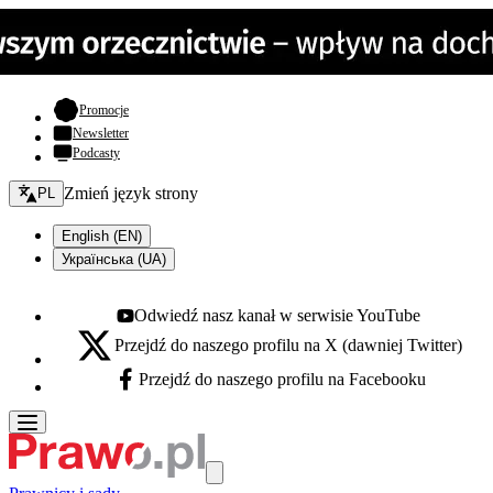
- otwiera się w nowej karcie
Promocje
Newsletter
Podcasty
Zmień język - bieżący:
Zmień język strony
PL
English (EN)
Українська (UA)
Odwiedź nasz kanał w serwisie YouTube
Youtube - otwiera się w nowej karcie
Przejdź do naszego profilu na X (dawniej Twitter)
X - otwiera się w nowej karcie
Przejdź do naszego profilu na Facebooku
Facebook - otwiera się w nowej karcie