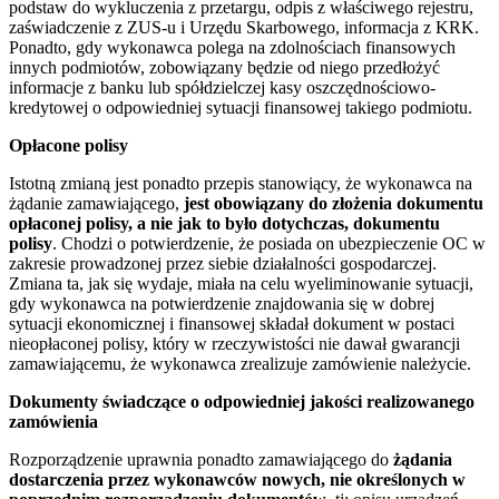
podstaw do wykluczenia z przetargu, odpis z właściwego rejestru,
zaświadczenie z ZUS-u i Urzędu Skarbowego, informacja z KRK.
Ponadto, gdy wykonawca polega na zdolnościach finansowych
innych podmiotów, zobowiązany będzie od niego przedłożyć
informacje z banku lub spółdzielczej kasy oszczędnościowo-
kredytowej o odpowiedniej sytuacji finansowej takiego podmiotu.
Opłacone polisy
Istotną zmianą jest ponadto przepis stanowiący, że wykonawca na
żądanie zamawiającego,
jest obowiązany do złożenia dokumentu
opłaconej polisy, a nie jak to było dotychczas, dokumentu
polisy
. Chodzi o potwierdzenie, że posiada on ubezpieczenie OC w
zakresie prowadzonej przez siebie działalności gospodarczej.
Zmiana ta, jak się wydaje, miała na celu wyeliminowanie sytuacji,
gdy wykonawca na potwierdzenie znajdowania się w dobrej
sytuacji ekonomicznej i finansowej składał dokument w postaci
nieopłaconej polisy, który w rzeczywistości nie dawał gwarancji
zamawiającemu, że wykonawca zrealizuje zamówienie należycie.
Dokumenty świadczące o odpowiedniej jakości realizowanego
zamówienia
Rozporządzenie uprawnia ponadto zamawiającego do
żądania
dostarczenia przez wykonawców nowych, nie określonych w