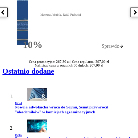
Poprzednia książka
N
Mateusz Jakubik, Rafał Prabucki
10%
Sprawdź
Rabatu
Cena promocyjna: 267,30 zł |
Cena regularna: 297,00 zł
Najniższa cena w ostatnich 30 dniach: 207,90 zł
Ostatnio dodane
16:24
Przejdź do artykułu:
Nowela adwokacka wraca do Sejmu, Senat przywrócił
"akademików" w komisjach egzaminacyjnych
16:15