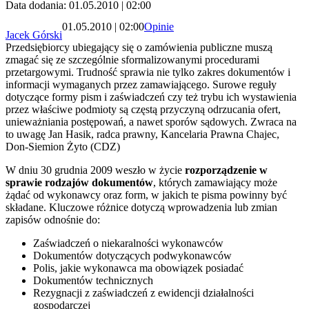
Data dodania: 01.05.2010 | 02:00
01.05.2010 | 02:00
Opinie
Jacek Górski
Przedsiębiorcy ubiegający się o zamówienia publiczne muszą
zmagać się ze szczególnie sformalizowanymi procedurami
przetargowymi. Trudność sprawia nie tylko zakres dokumentów i
informacji wymaganych przez zamawiającego. Surowe reguły
dotyczące formy pism i zaświadczeń czy też trybu ich wystawienia
przez właściwe podmioty są częstą przyczyną odrzucania ofert,
unieważniania postępowań, a nawet sporów sądowych. Zwraca na
to uwagę Jan Hasik, radca prawny, Kancelaria Prawna Chajec,
Don-Siemion Żyto (CDZ)
W dniu 30 grudnia 2009 weszło w życie
rozporządzenie w
sprawie rodzajów dokumentów
, których zamawiający może
żądać od wykonawcy oraz form, w jakich te pisma powinny być
składane. Kluczowe różnice dotyczą wprowadzenia lub zmian
zapisów odnośnie do:
Zaświadczeń o niekaralności wykonawców
Dokumentów dotyczących podwykonawców
Polis, jakie wykonawca ma obowiązek posiadać
Dokumentów technicznych
Rezygnacji z zaświadczeń z ewidencji działalności
gospodarczej