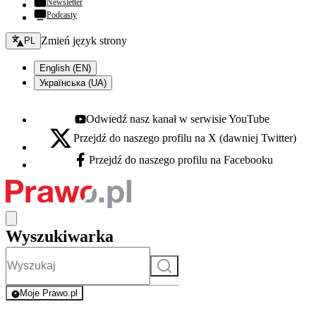
Newsletter
Podcasty
Zmień język - bieżący:
Zmień język strony
PL
English (EN)
Українська (UA)
Odwiedź nasz kanał w serwisie YouTube
Youtube - otwiera się w nowej karcie
Przejdź do naszego profilu na X (dawniej Twitter)
X - otwiera się w nowej karcie
Przejdź do naszego profilu na Facebooku
Facebook - otwiera się w nowej karcie
Wyszukiwarka
Szukaj
Moje Prawo.pl
- rejestracja i logowanie do serwisu