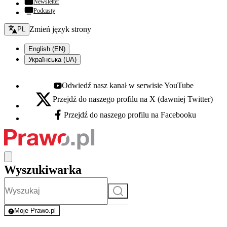
Newsletter
Podcasty
Zmień język - bieżący:
Zmień język strony
PL
English (EN)
Українська (UA)
Odwiedź nasz kanał w serwisie YouTube
Youtube - otwiera się w nowej karcie
Przejdź do naszego profilu na X (dawniej Twitter)
X - otwiera się w nowej karcie
Przejdź do naszego profilu na Facebooku
Facebook - otwiera się w nowej karcie
Wyszukiwarka
Szukaj
Moje Prawo.pl
- rejestracja i logowanie do serwisu