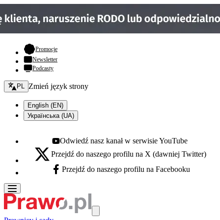
- otwiera się w nowej karcie
Promocje
Newsletter
Podcasty
Zmień język - bieżący:
Zmień język strony
PL
English (EN)
Українська (UA)
Odwiedź nasz kanał w serwisie YouTube
Youtube - otwiera się w nowej karcie
Przejdź do naszego profilu na X (dawniej Twitter)
X - otwiera się w nowej karcie
Przejdź do naszego profilu na Facebooku
Facebook - otwiera się w nowej karcie