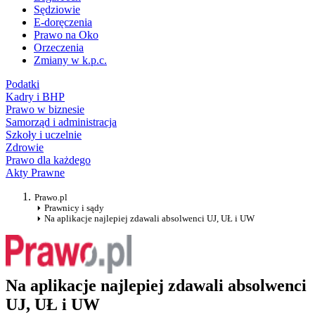
Sędziowie
E-doręczenia
Prawo na Oko
Orzeczenia
Zmiany w k.p.c.
Podatki
Kadry i BHP
Prawo w biznesie
Samorząd i administracja
Szkoły i uczelnie
Zdrowie
Prawo dla każdego
Akty Prawne
Prawo.pl
Prawnicy i sądy
Na aplikacje najlepiej zdawali absolwenci UJ, UŁ i UW
Na aplikacje najlepiej zdawali absolwenci
UJ, UŁ i UW