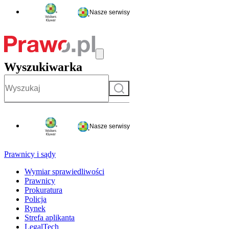
Nasze serwisy
Wyszukiwarka
Szukaj
Nasze serwisy
Prawnicy i sądy
Wymiar sprawiedliwości
Prawnicy
Prokuratura
Policja
Rynek
Strefa aplikanta
LegalTech