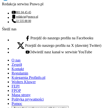
Redakcja serwisu Prawo.pl
801 04 45 45
Numer telefonu:
redakcja@prawo.pl
Adres email:
22 535 88 00
Numer telefonu:
Śledź nas
Przejdź do naszego profilu na Facebooku
facebook - otwiera się w nowej karcie
Przejdź do naszego profilu na X (dawniej Twitter)
x - otwiera się w nowej karcie
Odwiedź nasz kanał w serwisie YouTube
youtube - otwiera się w nowej karcie
O nas
Zespół
Kontakt
Regulamin
Księgarnia Profinfo.pl
Wolters Kluwer
FEPI
FPOP
Mapa strony
Polityka prywatności
Pomoc