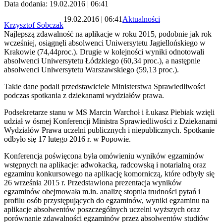
Data dodania: 19.02.2016 | 06:41
19.02.2016 | 06:41
Aktualności
Krzysztof Sobczak
Najlepszą zdawalność na aplikacje w roku 2015, podobnie jak rok
wcześniej, osiągnęli absolwenci Uniwersytetu Jagiellońskiego w
Krakowie (74,44proc.). Drugie w kolejności wyniki odnotowali
absolwenci Uniwersytetu Łódzkiego (60,34 proc.), a następnie
absolwenci Uniwersytetu Warszawskiego (59,13 proc.).
Takie dane podali przedstawiciele Ministerstwa Sprawiedliwości
podczas spotkania z dziekanami wydziałów prawa.
Podsekretarze stanu w MS Marcin Warchoł i Łukasz Piebiak wzięli
udział w ósmej Konferencji Ministra Sprawiedliwości z Dziekanami
Wydziałów Prawa uczelni publicznych i niepublicznych. Spotkanie
odbyło się 17 lutego 2016 r. w Popowie.
Konferencja poświęcona była omówieniu wyników egzaminów
wstępnych na aplikacje: adwokacką, radcowską i notarialną oraz
egzaminu konkursowego na aplikację komorniczą, które odbyły się
26 września 2015 r. Przedstawiona prezentacja wyników
egzaminów obejmowała m.in. analizę stopnia trudności pytań i
profilu osób przystępujących do egzaminów, wyniki egzaminu na
aplikacje absolwentów poszczególnych uczelni wyższych oraz
porównanie zdawalności egzaminów przez absolwentów studiów