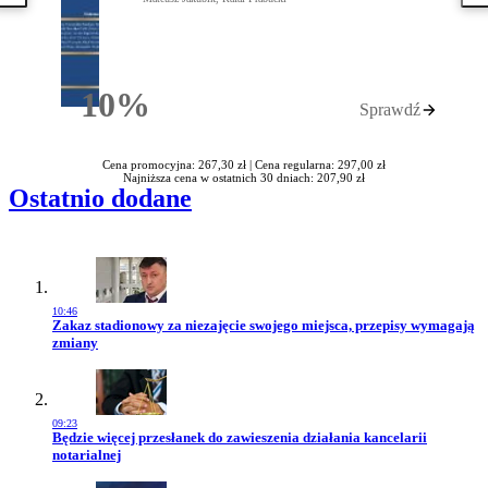
10%
Sprawdź
Rabatu
Cena promocyjna: 267,30 zł |
Cena regularna: 297,00 zł
Najniższa cena w ostatnich 30 dniach: 207,90 zł
Ostatnio dodane
10:46
Przejdź do artykułu:
Zakaz stadionowy za niezajęcie swojego miejsca, przepisy wymagają
zmiany
09:23
Przejdź do artykułu:
Będzie więcej przesłanek do zawieszenia działania kancelarii
notarialnej