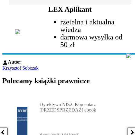
LEX Aplikant
rzetelna i aktualna
wiedza
darmowa wysyłka od
50 zł
Autor:
Krzysztof Sobczak
Polecamy książki prawnicze
Przejdź do: Dyrektywa NIS2. Komentarz [PRZEDSPRZEDAŻ] ebook,
Dyrektywa NIS2. Komentarz
[PRZEDSPRZEDAŻ] ebook
Poprzednia książka
N
Mateusz Jakubik, Rafał Prabucki