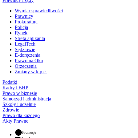
Prawnicy i sądy
Wymiar sprawiedliwości
Prawnicy
Prokuratura
Policja
Rynek
Strefa aplikanta
LegalTech
Sędziowie
E-doręczenia
Prawo na Oko
Orzeczenia
Zmiany w k.p.c.
Podatki
Kadry i BHP
Prawo w biznesie
Samorząd i administracja
Szkoły i uczelnie
Zdrowie
Prawo dla każdego
Akty Prawne
- otwiera się w nowej karcie
Promocje