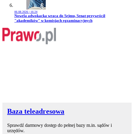
06.08.2026 | 16:24
Przejdź do artykułu:
Nowela adwokacka wraca do Sejmu, Senat przywrócił
"akademików" w komisjach egzaminacyjnych
Baza teleadresowa
Sprawdź darmowy dostęp do pełnej bazy m.in. sądów i
urzędów.