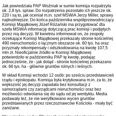
Jak powiedziała PAP Woźniak w sumie komisja rozpatrzyła
ok. 2,8 tys. spraw. Do rozpatrzenia pozostało ich jeszcze ok.
220 i są to, jak oceniał m.in. szef MSWiA Jerzy Miller, sprawy
najtrudniejsze. Do końca października współprzewodniczący
Komisji Majątkowej Józef Różański ma przygotować dla
szefa MSWiA informację dotyczącą prac komisji i podjętych
przez nią decyzji. W kwietniu informował on, że zespoły
orzekające Komisji Majątkowej przekazały stronie kościelnej
490 nieruchomości o łącznym obszarze ok. 60 tys. ha oraz
przyznały rekompensaty i odszkodowania na kwotę 107,5
mln zł. Nieoficjalnie źródło w Komisji Majątkowej
potwierdziło w październiku PAP tę kwotę, podając
jednocześnie, że - jak dotąd - stronie kościelnej przekazano
ok. 66 tys. ha - głównie gruntów rolnych i leśnych.
W skład Komisji wchodzi 12 osób: po sześciu przedstawicieli
rządu i episkopatu. Komisja była krytykowana m.in. za to, że
większość jej decyzji zapadała bez konsultacji z
samorządami czy zarządcami nieruchomości oraz bez
możliwości odwołania się do sądu od jej werdyktu. Media
podawały też, że nie weryfikowano wycen gruntów
przedstawianych przez rzeczoznawców Kościoła - miały być
zaniżane.