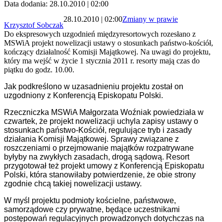
Data dodania: 28.10.2010 | 02:00
28.10.2010 | 02:00
Zmiany w prawie
Krzysztof Sobczak
Do ekspresowych uzgodnień międzyresortowych rozesłano z
MSWiA projekt nowelizacji ustawy o stosunkach państwo-kościół,
kończący działalność Komisji Majątkowej. Na uwagi do projektu,
który ma wejść w życie 1 stycznia 2011 r. resorty mają czas do
piątku do godz. 10.00.
Jak podkreślono w uzasadnieniu projektu został on
uzgodniony z Konferencją Episkopatu Polski.
Rzeczniczka MSWiA Małgorzata Woźniak powiedziała w
czwartek, że projekt nowelizacji uchyla zapisy ustawy o
stosunkach państwo-Kościół, regulujące tryb i zasady
działania Komisji Majątkowej. Sprawy związane z
roszczeniami o przejmowanie majątków rozpatrywane
byłyby na zwykłych zasadach, drogą sądową. Resort
przygotował też projekt umowy z Konferencją Episkopatu
Polski, która stanowiłaby potwierdzenie, że obie strony
zgodnie chcą takiej nowelizacji ustawy.
W myśl projektu podmioty kościelne, państwowe,
samorządowe czy prywatne, będące uczestnikami
postępowań regulacyjnych prowadzonych dotychczas na