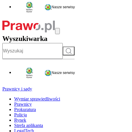
Nasze serwisy
Wyszukiwarka
Szukaj
Nasze serwisy
Prawnicy i sądy
Wymiar sprawiedliwości
Prawnicy
Prokuratura
Policja
Rynek
Strefa aplikanta
LegalTech