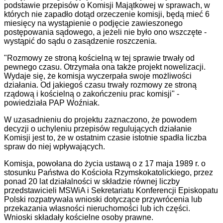
podstawie przepisów o Komisji Majątkowej w sprawach, w
których nie zapadło dotąd orzeczenie komisji, będą mieć 6
miesięcy na wystąpienie o podjęcie zawieszonego
postępowania sądowego, a jeżeli nie było ono wszczęte -
wystąpić do sądu o zasądzenie roszczenia.
"Rozmowy ze stroną kościelną w tej sprawie trwały od
pewnego czasu. Otrzymała ona także projekt nowelizacji.
Wydaje się, że komisja wyczerpała swoje możliwości
działania. Od jakiegoś czasu trwały rozmowy ze stroną
rządową i kościelną o zakończeniu prac komisji" -
powiedziała PAP Woźniak.
W uzasadnieniu do projektu zaznaczono, że powodem
decyzji o uchyleniu przepisów regulujących działanie
Komisji jest to, że w ostatnim czasie istotnie spadła liczba
spraw do niej wpływających.
Komisja, powołana do życia ustawą o z 17 maja 1989 r. o
stosunku Państwa do Kościoła Rzymskokatolickiego, przez
ponad 20 lat działalności w składzie równej liczby
przedstawicieli MSWiA i Sekretariatu Konferencji Episkopatu
Polski rozpatrywała wnioski dotyczące przywrócenia lub
przekazania własności nieruchomości lub ich części.
Wnioski składały kościelne osoby prawne.