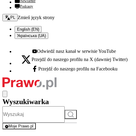
Newsletter
Podcasty
Zmień język - bieżący:
Zmień język strony
PL
English (EN)
Українська (UA)
Odwiedź nasz kanał w serwisie YouTube
Youtube - otwiera się w nowej karcie
Przejdź do naszego profilu na X (dawniej Twitter)
X - otwiera się w nowej karcie
Przejdź do naszego profilu na Facebooku
Facebook - otwiera się w nowej karcie
Wyszukiwarka
Szukaj
Moje Prawo.pl
- rejestracja i logowanie do serwisu