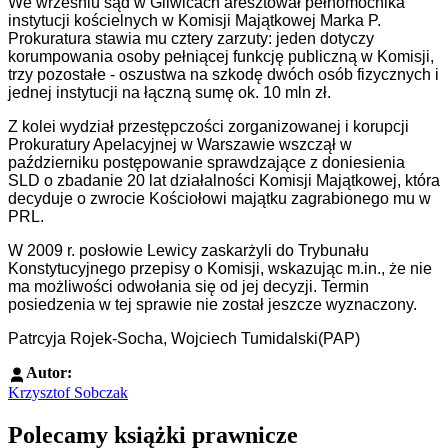
We wrześniu sąd w Gliwicach aresztował pełnomocnika
instytucji kościelnych w Komisji Majątkowej Marka P.
Prokuratura stawia mu cztery zarzuty: jeden dotyczy
korumpowania osoby pełniącej funkcję publiczną w Komisji,
trzy pozostałe - oszustwa na szkodę dwóch osób fizycznych i
jednej instytucji na łączną sumę ok. 10 mln zł.
Z kolei wydział przestępczości zorganizowanej i korupcji
Prokuratury Apelacyjnej w Warszawie wszczął w
październiku postępowanie sprawdzające z doniesienia
SLD o zbadanie 20 lat działalności Komisji Majątkowej, która
decyduje o zwrocie Kościołowi majątku zagrabionego mu w
PRL.
W 2009 r. posłowie Lewicy zaskarżyli do Trybunału
Konstytucyjnego przepisy o Komisji, wskazując m.in., że nie
ma możliwości odwołania się od jej decyzji. Termin
posiedzenia w tej sprawie nie został jeszcze wyznaczony.
Patrcyja Rojek-Socha, Wojciech Tumidalski(PAP)
Autor:
Krzysztof Sobczak
Polecamy książki prawnicze