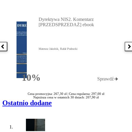
Przejdź do: Dyrektywa NIS2. Komentarz [PRZEDSPRZEDAŻ] ebook,
Dyrektywa NIS2. Komentarz
[PRZEDSPRZEDAŻ] ebook
Poprzednia książka
N
Mateusz Jakubik, Rafał Prabucki
10%
Sprawdź
Rabatu
Cena promocyjna: 267,30 zł |
Cena regularna: 297,00 zł
Najniższa cena w ostatnich 30 dniach: 207,90 zł
Ostatnio dodane