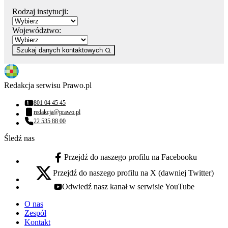
Rodzaj instytucji:
Województwo:
Szukaj danych kontaktowych
Redakcja serwisu Prawo.pl
801 04 45 45
Numer telefonu:
redakcja@prawo.pl
Adres email:
22 535 88 00
Numer telefonu:
Śledź nas
Przejdź do naszego profilu na Facebooku
facebook - otwiera się w nowej karcie
Przejdź do naszego profilu na X (dawniej Twitter)
x - otwiera się w nowej karcie
Odwiedź nasz kanał w serwisie YouTube
youtube - otwiera się w nowej karcie
O nas
Zespół
Kontakt