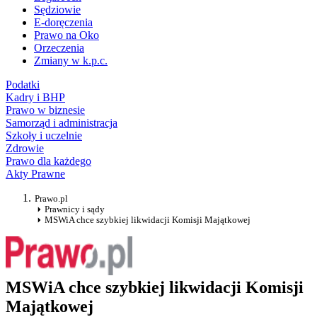
Sędziowie
E-doręczenia
Prawo na Oko
Orzeczenia
Zmiany w k.p.c.
Podatki
Kadry i BHP
Prawo w biznesie
Samorząd i administracja
Szkoły i uczelnie
Zdrowie
Prawo dla każdego
Akty Prawne
Prawo.pl
Prawnicy i sądy
MSWiA chce szybkiej likwidacji Komisji Majątkowej
MSWiA chce szybkiej likwidacji Komisji
Majątkowej