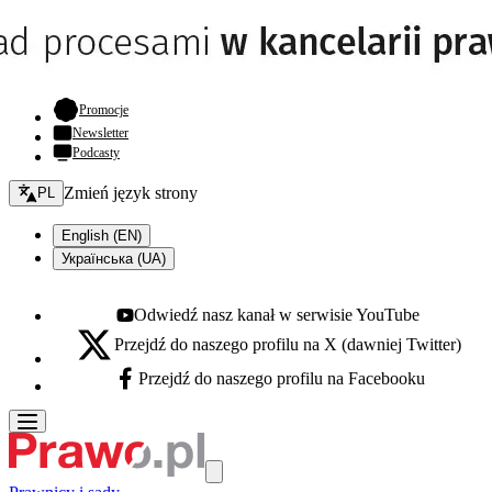
- otwiera się w nowej karcie
Promocje
Newsletter
Podcasty
Zmień język - bieżący:
Zmień język strony
PL
English (EN)
Українська (UA)
Odwiedź nasz kanał w serwisie YouTube
Youtube - otwiera się w nowej karcie
Przejdź do naszego profilu na X (dawniej Twitter)
X - otwiera się w nowej karcie
Przejdź do naszego profilu na Facebooku
Facebook - otwiera się w nowej karcie