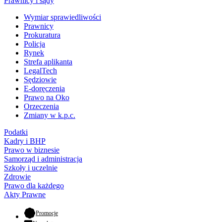
Prawnicy i sądy
Wymiar sprawiedliwości
Prawnicy
Prokuratura
Policja
Rynek
Strefa aplikanta
LegalTech
Sędziowie
E-doręczenia
Prawo na Oko
Orzeczenia
Zmiany w k.p.c.
Podatki
Kadry i BHP
Prawo w biznesie
Samorząd i administracja
Szkoły i uczelnie
Zdrowie
Prawo dla każdego
Akty Prawne
- otwiera się w nowej karcie
Promocje