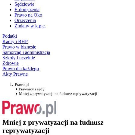
Sędziowie
E-doręczenia
Prawo na Oko
Orzeczenia
Zmiany w k.p.c.
Podatki
Kadry i BHP
Prawo w biznesie
Samorząd i administracja
Szkoły i uczelnie
Zdrowie
Prawo dla każdego
Akty Prawne
Prawo.pl
Prawnicy i sądy
Mniej z prywatyzacji na fudnusz reprywatyzacji
Mniej z prywatyzacji na fudnusz
reprywatyzacji