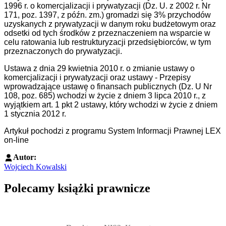
1996 r. o komercjalizacji i prywatyzacji (Dz. U. z 2002 r. Nr
171, poz. 1397, z późn. zm.) gromadzi się 3% przychodów
uzyskanych z prywatyzacji w danym roku budżetowym oraz
odsetki od tych środków z przeznaczeniem na wsparcie w
celu ratowania lub restrukturyzacji przedsiębiorców, w tym
przeznaczonych do prywatyzacji.
Ustawa z dnia 29 kwietnia 2010 r. o zmianie ustawy o
komercjalizacji i prywatyzacji oraz ustawy - Przepisy
wprowadzające ustawę o finansach publicznych (Dz. U Nr
108, poz. 685) wchodzi w życie z dniem 3 lipca 2010 r., z
wyjątkiem art. 1 pkt 2 ustawy, który wchodzi w życie z dniem
1 stycznia 2012 r.
Artykuł pochodzi z programu System Informacji Prawnej LEX
on-line
Autor:
Wojciech Kowalski
Polecamy książki prawnicze
Przejdź do: Dyrektywa NIS2. Komentarz [PRZEDSPRZEDAŻ] ebook,