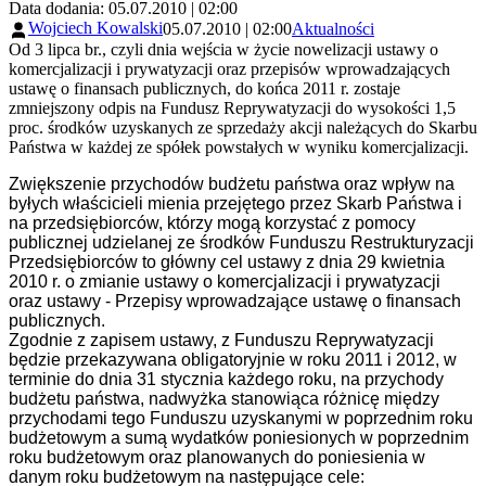
Data dodania: 05.07.2010 | 02:00
Wojciech Kowalski
05.07.2010 | 02:00
Aktualności
Od 3 lipca br., czyli dnia wejścia w życie nowelizacji ustawy o
komercjalizacji i prywatyzacji oraz przepisów wprowadzających
ustawę o finansach publicznych, do końca 2011 r. zostaje
zmniejszony odpis na Fundusz Reprywatyzacji do wysokości 1,5
proc. środków uzyskanych ze sprzedaży akcji należących do Skarbu
Państwa w każdej ze spółek powstałych w wyniku komercjalizacji.
Zwiększenie przychodów budżetu państwa oraz wpływ na
byłych właścicieli mienia przejętego przez Skarb Państwa i
na przedsiębiorców, którzy mogą korzystać z pomocy
publicznej udzielanej ze środków Funduszu Restrukturyzacji
Przedsiębiorców to główny cel ustawy z dnia 29 kwietnia
2010 r. o zmianie ustawy o komercjalizacji i prywatyzacji
oraz ustawy - Przepisy wprowadzające ustawę o finansach
publicznych.
Zgodnie z zapisem ustawy, z
Funduszu Reprywatyzacji
będzie przekazywana obligatoryjnie w roku 2011 i 2012, w
terminie do dnia 31 stycznia każdego roku, na przychody
budżetu państwa, nadwyżka stanowiąca różnicę między
przychodami tego Funduszu uzyskanymi w poprzednim roku
budżetowym a sumą wydatków poniesionych w poprzednim
roku budżetowym oraz planowanych do poniesienia w
danym roku budżetowym na następujące cele: