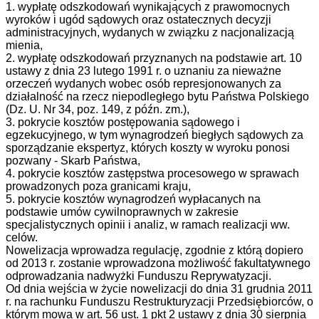
1. wypłatę odszkodowań wynikających z prawomocnych
wyroków i ugód sądowych oraz ostatecznych decyzji
administracyjnych, wydanych w związku z nacjonalizacją
mienia,
2. wypłatę odszkodowań przyznanych na podstawie art. 10
ustawy z dnia 23 lutego 1991 r. o uznaniu za nieważne
orzeczeń wydanych wobec osób represjonowanych za
działalność na rzecz niepodległego bytu Państwa Polskiego
(Dz. U. Nr 34, poz. 149, z późn. zm.),
3. pokrycie kosztów postępowania sądowego i
egzekucyjnego, w tym wynagrodzeń biegłych sądowych za
sporządzanie ekspertyz, których koszty w wyroku ponosi
pozwany - Skarb Państwa,
4. pokrycie kosztów zastępstwa procesowego w sprawach
prowadzonych poza granicami kraju,
5. pokrycie kosztów wynagrodzeń wypłacanych na
podstawie umów cywilnoprawnych w zakresie
specjalistycznych opinii i analiz, w ramach realizacji ww.
celów.
Nowelizacja wprowadza regulację, zgodnie z którą dopiero
od 2013 r. zostanie wprowadzona możliwość fakultatywnego
odprowadzania nadwyżki Funduszu Reprywatyzacji.
Od dnia wejścia w życie nowelizacji do dnia 31 grudnia 2011
r. na rachunku Funduszu Restrukturyzacji Przedsiębiorców, o
którym mowa w art. 56 ust. 1 pkt 2 ustawy z dnia 30 sierpnia