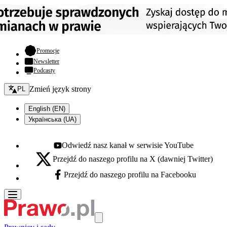
- otwiera się w nowej karcie
Promocje
Newsletter
Podcasty
Zmień język - bieżący:
Zmień język strony
PL
English (EN)
Українська (UA)
Odwiedź nasz kanał w serwisie YouTube
Youtube - otwiera się w nowej karcie
Przejdź do naszego profilu na X (dawniej Twitter)
X - otwiera się w nowej karcie
Przejdź do naszego profilu na Facebooku
Facebook - otwiera się w nowej karcie