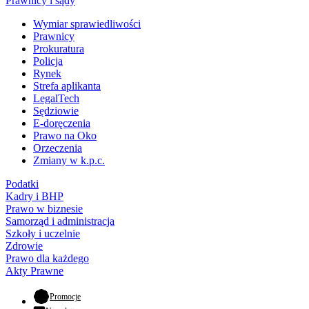
Prawnicy i sądy
Wymiar sprawiedliwości
Prawnicy
Prokuratura
Policja
Rynek
Strefa aplikanta
LegalTech
Sędziowie
E-doręczenia
Prawo na Oko
Orzeczenia
Zmiany w k.p.c.
Podatki
Kadry i BHP
Prawo w biznesie
Samorząd i administracja
Szkoły i uczelnie
Zdrowie
Prawo dla każdego
Akty Prawne
- otwiera się w nowej karcie
Promocje