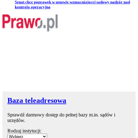
Przejdź do artykułu:
Senat chce poprawek w ustawie wzmacniającej sądowy nadzór nad
kontrolą operacyjną
Baza teleadresowa
Sprawdź darmowy dostęp do pełnej bazy m.in. sądów i
urzędów.
Rodzaj instytucji: