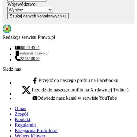
Województwo:
Szukaj danych kontaktowych
Redakcja serwisu Prawo.pl
801 04 45 45
Numer telefonu:
redakcja@prawo.pl
Adres email:
22 535 88 00
Numer telefonu:
Śledź nas
Przejdź do naszego profilu na Facebooku
facebook - otwiera się w nowej karcie
Przejdź do naszego profilu na X (dawniej Twitter)
x - otwiera się w nowej karcie
Odwiedź nasz kanał w serwisie YouTube
youtube - otwiera się w nowej karcie
O nas
Zespół
Kontakt
Regulamin
Księgarnia Profinfo.pl
Wolters Kluwer