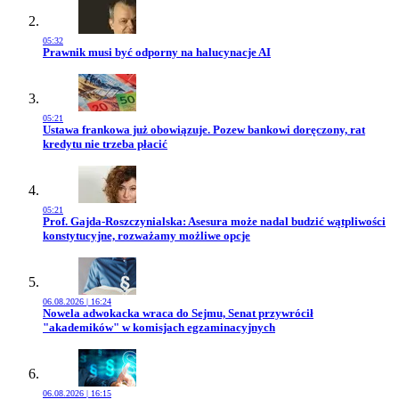
05:32
Przejdź do artykułu:
Prawnik musi być odporny na halucynacje AI
05:21
Przejdź do artykułu:
Ustawa frankowa już obowiązuje. Pozew bankowi doręczony, rat
kredytu nie trzeba płacić
05:21
Przejdź do artykułu:
Prof. Gajda-Roszczynialska: Asesura może nadal budzić wątpliwości
konstytucyjne, rozważamy możliwe opcje
06.08.2026 | 16:24
Przejdź do artykułu:
Nowela adwokacka wraca do Sejmu, Senat przywrócił
"akademików" w komisjach egzaminacyjnych
06.08.2026 | 16:15