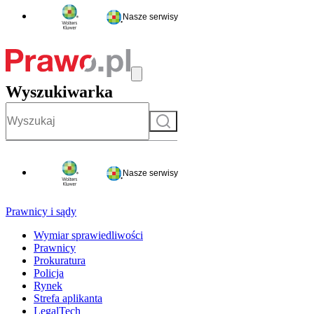
Nasze serwisy
Wyszukiwarka
Szukaj
Nasze serwisy
Prawnicy i sądy
Wymiar sprawiedliwości
Prawnicy
Prokuratura
Policja
Rynek
Strefa aplikanta
LegalTech