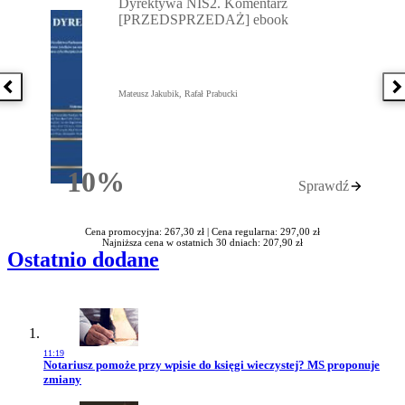
Dyrektywa NIS2. Komentarz
[PRZEDSPRZEDAŻ] ebook
Poprzednia książka
N
Mateusz Jakubik, Rafał Prabucki
10%
Sprawdź
Rabatu
Cena promocyjna: 267,30 zł |
Cena regularna: 297,00 zł
Najniższa cena w ostatnich 30 dniach: 207,90 zł
Ostatnio dodane
11:19
Przejdź do artykułu:
Notariusz pomoże przy wpisie do księgi wieczystej? MS proponuje
zmiany