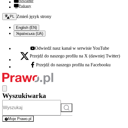
Newsletter
Podcasty
Zmień język - bieżący:
Zmień język strony
PL
English (EN)
Українська (UA)
Odwiedź nasz kanał w serwisie YouTube
Youtube - otwiera się w nowej karcie
Przejdź do naszego profilu na X (dawniej Twitter)
X - otwiera się w nowej karcie
Przejdź do naszego profilu na Facebooku
Facebook - otwiera się w nowej karcie
Wyszukiwarka
Szukaj
Moje Prawo.pl
- rejestracja i logowanie do serwisu