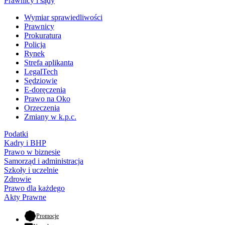
Prawnicy i sądy
Wymiar sprawiedliwości
Prawnicy
Prokuratura
Policja
Rynek
Strefa aplikanta
LegalTech
Sędziowie
E-doręczenia
Prawo na Oko
Orzeczenia
Zmiany w k.p.c.
Podatki
Kadry i BHP
Prawo w biznesie
Samorząd i administracja
Szkoły i uczelnie
Zdrowie
Prawo dla każdego
Akty Prawne
- otwiera się w nowej karcie
Promocje