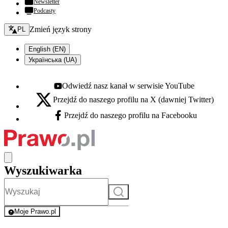
Newsletter
Podcasty
Zmień język - bieżący:
Zmień język strony
PL
English (EN)
Українська (UA)
Odwiedź nasz kanał w serwisie YouTube
Youtube - otwiera się w nowej karcie
Przejdź do naszego profilu na X (dawniej Twitter)
X - otwiera się w nowej karcie
Przejdź do naszego profilu na Facebooku
Facebook - otwiera się w nowej karcie
Wyszukiwarka
Szukaj
Moje Prawo.pl
- rejestracja i logowanie do serwisu