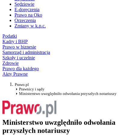
Sędziowie
E-doręczenia
Prawo na Oko
Orzeczenia
Zmiany w k.p.c.
Podatki
Kadry i BHP
Prawo w biznesie
Samorząd i administracja
Szkoły i uczelnie
Zdrowie
Prawo dla każdego
Akty Prawne
Prawo.pl
Prawnicy i sądy
Ministerstwo uwzględniło odwołania przyszłych notariuszy
Ministerstwo uwzględniło odwołania
przyszłych notariuszy