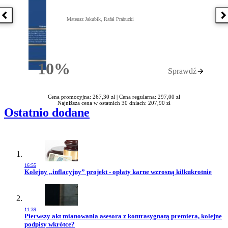
Poprzednia książka
N
Mateusz Jakubik, Rafał Prabucki
10%
Sprawdź
Rabatu
Cena promocyjna: 267,30 zł |
Cena regularna: 297,00 zł
Najniższa cena w ostatnich 30 dniach: 207,90 zł
Ostatnio dodane
16:55
Przejdź do artykułu:
Kolejny „inflacyjny” projekt - opłaty karne wzrosną kilkukrotnie
11:39
Przejdź do artykułu:
Pierwszy akt mianowania asesora z kontrasygnatą premiera, kolejne
podpisy wkrótce?