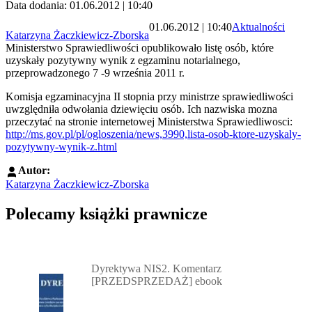
Data dodania: 01.06.2012 | 10:40
01.06.2012 | 10:40
Aktualności
Katarzyna Żaczkiewicz-Zborska
Ministerstwo Sprawiedliwości opublikowało listę osób, które
uzyskały pozytywny wynik z egzaminu notarialnego,
przeprowadzonego 7 -9 września 2011 r.
Komisja egzaminacyjna II stopnia przy ministrze sprawiedliwości
uwzględniła odwołania dziewięciu osób. Ich nazwiska mozna
przeczytać na stronie internetowej Ministerstwa Sprawiedliwosci:
http://ms.gov.pl/pl/ogloszenia/news,3990,lista-osob-ktore-uzyskaly-
pozytywny-wynik-z.html
Autor:
Katarzyna Żaczkiewicz-Zborska
Polecamy książki prawnicze
Przejdź do: Dyrektywa NIS2. Komentarz [PRZEDSPRZEDAŻ] ebook,
Dyrektywa NIS2. Komentarz
[PRZEDSPRZEDAŻ] ebook