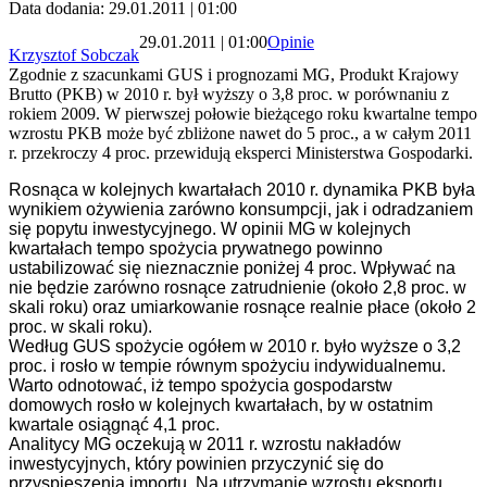
Data dodania: 29.01.2011 | 01:00
29.01.2011 | 01:00
Opinie
Krzysztof Sobczak
Zgodnie z szacunkami GUS i prognozami MG, Produkt Krajowy
Brutto (PKB) w 2010 r. był wyższy o 3,8 proc. w porównaniu z
rokiem 2009. W pierwszej połowie bieżącego roku kwartalne tempo
wzrostu PKB może być zbliżone nawet do 5 proc., a w całym 2011
r. przekroczy 4 proc. przewidują eksperci Ministerstwa Gospodarki.
Rosnąca w kolejnych kwartałach 2010 r. dynamika PKB była
wynikiem ożywienia zarówno konsumpcji, jak i odradzaniem
się popytu inwestycyjnego. W opinii MG w kolejnych
kwartałach tempo spożycia prywatnego powinno
ustabilizować się nieznacznie poniżej 4 proc. Wpływać na
nie będzie zarówno rosnące zatrudnienie (około 2,8 proc. w
skali roku) oraz umiarkowanie rosnące realnie płace (około 2
proc. w skali roku).
Według GUS spożycie ogółem w 2010 r. było wyższe o 3,2
proc. i rosło w tempie równym spożyciu indywidualnemu.
Warto odnotować, iż tempo spożycia gospodarstw
domowych rosło w kolejnych kwartałach, by w ostatnim
kwartale osiągnąć 4,1 proc.
Analitycy MG oczekują w 2011 r. wzrostu nakładów
inwestycyjnych, który powinien przyczynić się do
przyspieszenia importu. Na utrzymanie wzrostu eksportu