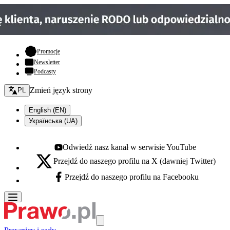
- otwiera się w nowej karcie
Promocje
Newsletter
Podcasty
Zmień język - bieżący:
Zmień język strony
PL
English (EN)
Українська (UA)
Odwiedź nasz kanał w serwisie YouTube
Youtube - otwiera się w nowej karcie
Przejdź do naszego profilu na X (dawniej Twitter)
X - otwiera się w nowej karcie
Przejdź do naszego profilu na Facebooku
Facebook - otwiera się w nowej karcie