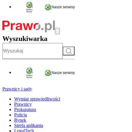
Nasze serwisy
Wyszukiwarka
Szukaj
Nasze serwisy
Prawnicy i sądy
Wymiar sprawiedliwości
Prawnicy
Prokuratura
Policja
Rynek
Strefa aplikanta
LegalTech