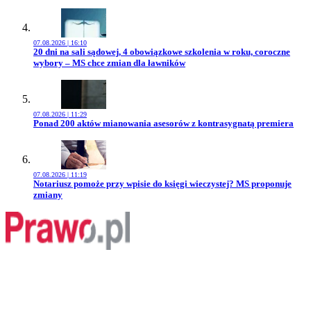
07.08.2026 | 16:10
Przejdź do artykułu:
20 dni na sali sądowej, 4 obowiązkowe szkolenia w roku, coroczne
wybory – MS chce zmian dla ławników
07.08.2026 | 11:29
Przejdź do artykułu:
Ponad 200 aktów mianowania asesorów z kontrasygnatą premiera
07.08.2026 | 11:19
Przejdź do artykułu:
Notariusz pomoże przy wpisie do księgi wieczystej? MS proponuje
zmiany