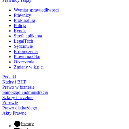
Prawnicy i sądy
Wymiar sprawiedliwości
Prawnicy
Prokuratura
Policja
Rynek
Strefa aplikanta
LegalTech
Sędziowie
E-doręczenia
Prawo na Oko
Orzeczenia
Zmiany w k.p.c.
Podatki
Kadry i BHP
Prawo w biznesie
Samorząd i administracja
Szkoły i uczelnie
Zdrowie
Prawo dla każdego
Akty Prawne
- otwiera się w nowej karcie
Promocje