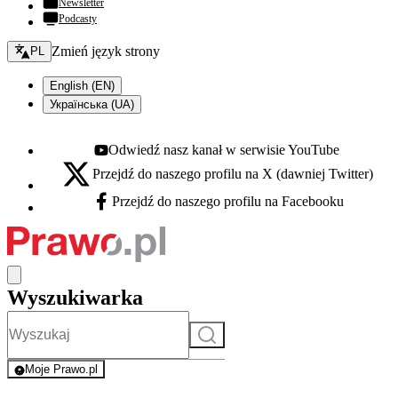
Newsletter
Podcasty
Zmień język - bieżący:
Zmień język strony
PL
English (EN)
Українська (UA)
Odwiedź nasz kanał w serwisie YouTube
Youtube - otwiera się w nowej karcie
Przejdź do naszego profilu na X (dawniej Twitter)
X - otwiera się w nowej karcie
Przejdź do naszego profilu na Facebooku
Facebook - otwiera się w nowej karcie
Wyszukiwarka
Szukaj
Moje Prawo.pl
- rejestracja i logowanie do serwisu