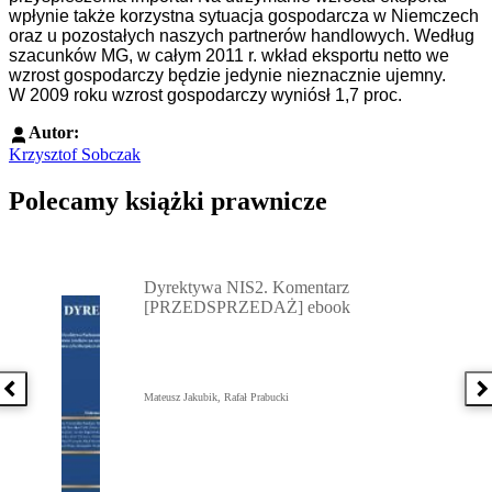
wpłynie także korzystna sytuacja gospodarcza w Niemczech
oraz u pozostałych naszych partnerów handlowych. Według
szacunków MG, w całym 2011 r. wkład eksportu netto we
wzrost gospodarczy będzie jedynie nieznacznie ujemny.
W 2009 roku wzrost gospodarczy wyniósł 1,7 proc.
Autor:
Krzysztof Sobczak
Polecamy książki prawnicze
Przejdź do: Dyrektywa NIS2. Komentarz [PRZEDSPRZEDAŻ] ebook,
Dyrektywa NIS2. Komentarz
[PRZEDSPRZEDAŻ] ebook
Poprzednia książka
N
Mateusz Jakubik, Rafał Prabucki