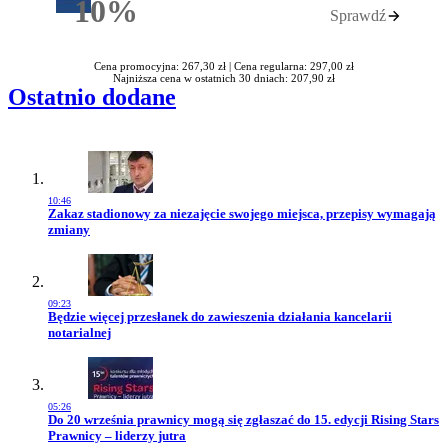
10%
Sprawdź
Rabatu
Cena promocyjna: 267,30 zł |
Cena regularna: 297,00 zł
Najniższa cena w ostatnich 30 dniach: 207,90 zł
Ostatnio dodane
10:46
Przejdź do artykułu:
Zakaz stadionowy za niezajęcie swojego miejsca, przepisy wymagają
zmiany
09:23
Przejdź do artykułu:
Będzie więcej przesłanek do zawieszenia działania kancelarii
notarialnej
05:26
Przejdź do artykułu:
Do 20 września prawnicy mogą się zgłaszać do 15. edycji Rising Stars
Prawnicy – liderzy jutra