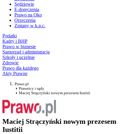
Sędziowie
E-doręczenia
Prawo na Oko
Orzeczenia
Zmiany w k.p.c.
Podatki
Kadry i BHP
Prawo w biznesie
Samorząd i administracja
Szkoły i uczelnie
Zdrowie
Prawo dla każdego
Akty Prawne
Prawo.pl
Prawnicy i sądy
Maciej Strączyński nowym prezesem Iustitii
Maciej Strączyński nowym prezesem
Iustitii