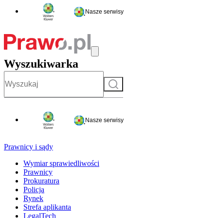
Nasze serwisy
Wyszukiwarka
Szukaj
Nasze serwisy
Prawnicy i sądy
Wymiar sprawiedliwości
Prawnicy
Prokuratura
Policja
Rynek
Strefa aplikanta
LegalTech