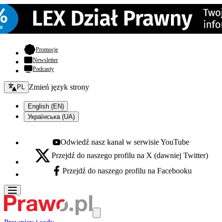
- otwiera się w nowej karcie
Promocje
Newsletter
Podcasty
Zmień język - bieżący:
Zmień język strony
PL
English (EN)
Українська (UA)
Odwiedź nasz kanał w serwisie YouTube
Youtube - otwiera się w nowej karcie
Przejdź do naszego profilu na X (dawniej Twitter)
X - otwiera się w nowej karcie
Przejdź do naszego profilu na Facebooku
Facebook - otwiera się w nowej karcie