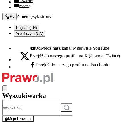
Newsletter
Podcasty
Zmień język - bieżący:
Zmień język strony
PL
English (EN)
Українська (UA)
Odwiedź nasz kanał w serwisie YouTube
Youtube - otwiera się w nowej karcie
Przejdź do naszego profilu na X (dawniej Twitter)
X - otwiera się w nowej karcie
Przejdź do naszego profilu na Facebooku
Facebook - otwiera się w nowej karcie
Wyszukiwarka
Szukaj
Moje Prawo.pl
- rejestracja i logowanie do serwisu