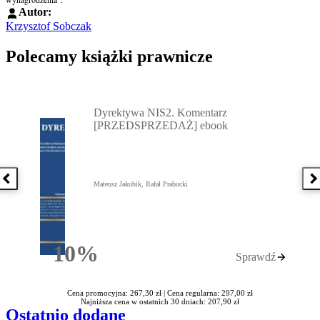
Autor:
Krzysztof Sobczak
Polecamy książki prawnicze
Przejdź do: Dyrektywa NIS2. Komentarz [PRZEDSPRZEDAŻ] ebook,
Dyrektywa NIS2. Komentarz
[PRZEDSPRZEDAŻ] ebook
Poprzednia książka
N
Mateusz Jakubik, Rafał Prabucki
10%
Sprawdź
Rabatu
Cena promocyjna: 267,30 zł |
Cena regularna: 297,00 zł
Najniższa cena w ostatnich 30 dniach: 207,90 zł
Ostatnio dodane