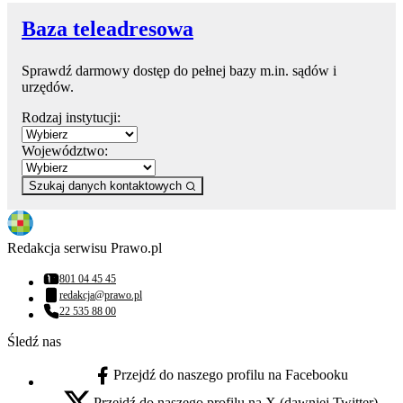
Baza teleadresowa
Sprawdź darmowy dostęp do pełnej bazy m.in. sądów i
urzędów.
Rodzaj instytucji:
Województwo:
Szukaj danych kontaktowych
Redakcja serwisu Prawo.pl
801 04 45 45
Numer telefonu:
redakcja@prawo.pl
Adres email:
22 535 88 00
Numer telefonu:
Śledź nas
Przejdź do naszego profilu na Facebooku
facebook - otwiera się w nowej karcie
Przejdź do naszego profilu na X (dawniej Twitter)