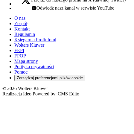
x - otwiera się w nowej karcie
Odwiedź nasz kanał w serwisie YouTube
youtube - otwiera się w nowej karcie
O nas
Zespół
Kontakt
Regulamin
Księgarnia Profinfo.pl
Wolters Kluwer
FEPI
FPOP
Mapa strony
Polityka prywatności
Pomoc
Zarządzaj preferencjami plików cookie
© 2026 Wolters Kluwer
Realizacja Ideo Powered by:
CMS Edito