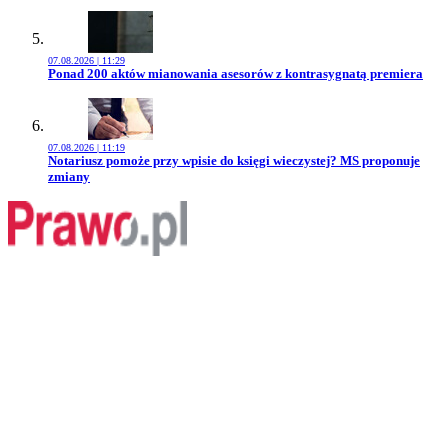
07.08.2026 | 11:29
Przejdź do artykułu:
Ponad 200 aktów mianowania asesorów z kontrasygnatą premiera
07.08.2026 | 11:19
Przejdź do artykułu:
Notariusz pomoże przy wpisie do księgi wieczystej? MS proponuje
zmiany