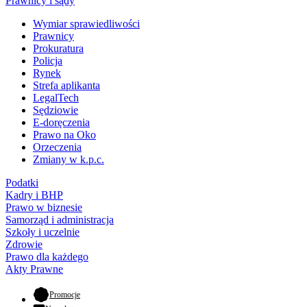
Prawnicy i sądy
Wymiar sprawiedliwości
Prawnicy
Prokuratura
Policja
Rynek
Strefa aplikanta
LegalTech
Sędziowie
E-doręczenia
Prawo na Oko
Orzeczenia
Zmiany w k.p.c.
Podatki
Kadry i BHP
Prawo w biznesie
Samorząd i administracja
Szkoły i uczelnie
Zdrowie
Prawo dla każdego
Akty Prawne
- otwiera się w nowej karcie
Promocje