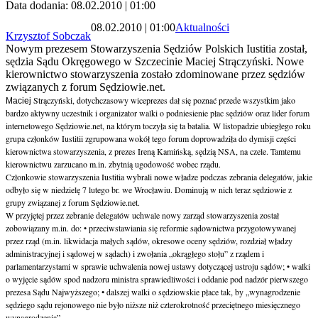
Data dodania: 08.02.2010 | 01:00
08.02.2010 | 01:00
Aktualności
Krzysztof Sobczak
Nowym prezesem Stowarzyszenia Sędziów Polskich Iustitia został,
sędzia Sądu Okręgowego w Szczecinie Maciej Strączyński. Nowe
kierownictwo stowarzyszenia zostało zdominowane przez sędziów
związanych z forum Sędziowie.net.
Strączyński, dotychczasowy wiceprezes dał się poznać przede wszystkim jako
Maciej
bardzo aktywny uczestnik i organizator
walki o podniesienie płac sędziów oraz lider forum
internetowego Sędziowie.net, na którym toczyła się ta batalia. W listopadzie ubiegłego roku
grupa członków Iustitii zgrupowana wokół tego forum doprowadziła do dymisji części
kierownictwa stowarzyszenia, z prezes Ireną Kamińską, sędzią NSA, na czele. Tamtemu
kierownictwu zarzucano m.in. zbytnią ugodowość wobec rządu.
Członkowie stowarzyszenia Iustitia wybrali nowe władze podczas zebrania delegatów, jakie
odbyło się w niedzielę 7 lutego br. we Wrocławiu.
Dominują w nich teraz sędziowie z
grupy związanej z forum Sędziowie.net.
W przyjętej przez zebranie delegatów uchwale nowy zarząd stowarzyszenia został
zobowiązany m.in. do: • przeciwstawiania się reformie sądownictwa przygotowywanej
przez rząd (m.in. likwidacja małych sądów, okresowe oceny sędziów, rozdział władzy
administracyjnej i sądowej w sądach) i zwołania „okrągłego stołu” z rządem i
parlamentarzystami w sprawie uchwalenia nowej ustawy dotyczącej ustroju sądów; • walki
o wyjęcie sądów spod nadzoru ministra sprawiedliwości i oddanie pod nadzór pierwszego
prezesa Sądu Najwyższego; • dalszej walki o sędziowskie płace tak, by „wynagrodzenie
sędziego sądu rejonowego nie było niższe niż czterokrotność przeciętnego miesięcznego
wynagrodzenia”.