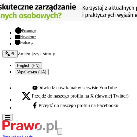
- otwiera się w nowej karcie
Promocje
Newsletter
Podcasty
Zmień język - bieżący:
Zmień język strony
PL
English (EN)
Українська (UA)
Odwiedź nasz kanał w serwisie YouTube
Youtube - otwiera się w nowej karcie
Przejdź do naszego profilu na X (dawniej Twitter)
X - otwiera się w nowej karcie
Przejdź do naszego profilu na Facebooku
Facebook - otwiera się w nowej karcie