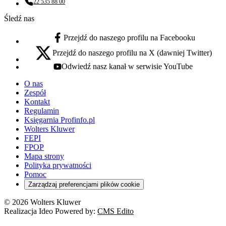
22 535 88 00
Numer telefonu:
Śledź nas
Przejdź do naszego profilu na Facebooku
facebook - otwiera się w nowej karcie
Przejdź do naszego profilu na X (dawniej Twitter)
x - otwiera się w nowej karcie
Odwiedź nasz kanał w serwisie YouTube
youtube - otwiera się w nowej karcie
O nas
Zespół
Kontakt
Regulamin
Księgarnia Profinfo.pl
Wolters Kluwer
FEPI
FPOP
Mapa strony
Polityka prywatności
Pomoc
Zarządzaj preferencjami plików cookie
© 2026 Wolters Kluwer
Realizacja Ideo Powered by:
CMS Edito