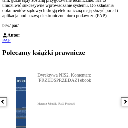
tam, gdzie sądy zostaną przygotowane technicznie. Ma to
umożliwić sukcesywne wprowadzanie systemu. Do składania
dokumentów sądowych drogą elektroniczną mają służyć portal i
aplikacja pod nazwą elektroniczne biuro podawcze.(PAP)
brw/ par/
Autor:
PAP
Polecamy książki prawnicze
Przejdź do: Dyrektywa NIS2. Komentarz [PRZEDSPRZEDAŻ] ebook,
Dyrektywa NIS2. Komentarz
[PRZEDSPRZEDAŻ] ebook
Poprzednia książka
N
Mateusz Jakubik, Rafał Prabucki