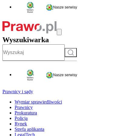
Nasze serwisy
Wyszukiwarka
Szukaj
Nasze serwisy
Prawnicy i sądy
Wymiar sprawiedliwości
Prawnicy
Prokuratura
Policja
Rynek
Strefa aplikanta
LegalTech