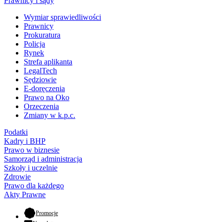
Prawnicy i sądy
Wymiar sprawiedliwości
Prawnicy
Prokuratura
Policja
Rynek
Strefa aplikanta
LegalTech
Sędziowie
E-doręczenia
Prawo na Oko
Orzeczenia
Zmiany w k.p.c.
Podatki
Kadry i BHP
Prawo w biznesie
Samorząd i administracja
Szkoły i uczelnie
Zdrowie
Prawo dla każdego
Akty Prawne
- otwiera się w nowej karcie
Promocje