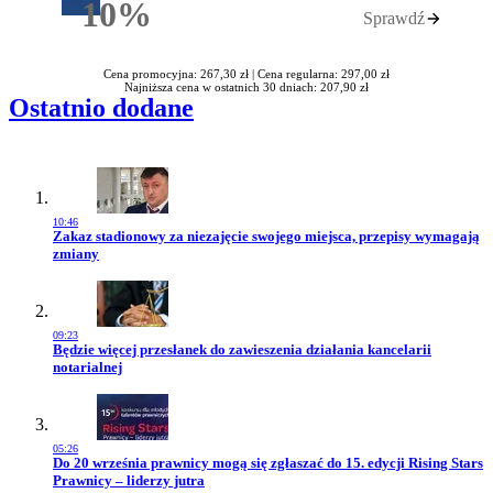
10%
Sprawdź
Rabatu
Cena promocyjna: 267,30 zł |
Cena regularna: 297,00 zł
Najniższa cena w ostatnich 30 dniach: 207,90 zł
Ostatnio dodane
10:46
Przejdź do artykułu:
Zakaz stadionowy za niezajęcie swojego miejsca, przepisy wymagają
zmiany
09:23
Przejdź do artykułu:
Będzie więcej przesłanek do zawieszenia działania kancelarii
notarialnej
05:26
Przejdź do artykułu:
Do 20 września prawnicy mogą się zgłaszać do 15. edycji Rising Stars
Prawnicy – liderzy jutra