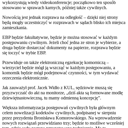
wykorzystują wtedy videokonferencje; początkowo ten sposób
stosowano w sprawach karnych, później także cywilnych.
Nowością jest jednak rozprawa na odległość – dzięki niej strony
będą mogły uczestniczyć w rozprawach w sądach blisko ich miejsca
zamieszkania.
EBP będzie fakultatywne, będzie je można stosować w każdym
postępowaniu cywilnym. Jeżeli choć jedna ze stron je wybierze, a
druga będzie dostarczać dokumenty na papierze, rozprawa będzie
się toczyć w trybie EBP.
Przewiduje on także elektroniczną egzekucję komorniczą –
wierzyciel będzie mógł ją wszcząć w każdym postępowaniu, a
komornik będzie mógł podejmować czynności, w tym wydawać
orzeczenia elektronicznie.
Jak zauważył prof. Jacek Widło z KUL, sędziowie muszą się
przyzwyczaić do akt na monitorze, „dziś akta są formowane modłę
dziewiętnastowieczną, tu mamy odmienną koncepcję”.
Większa informatyzacja postępowań cywilnych była głównym
celem nowelizacji kodeksów cywilnych, podpisanej w sierpniu
przez prezydenta Bronisława Komorowskiego. Na wprowadzenie
nowych rozwiązań przewidziano trzy; będzie to możliwe wcześniej