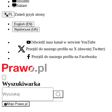
Newsletter
Podcasty
Zmień język - bieżący:
Zmień język strony
PL
English (EN)
Українська (UA)
Odwiedź nasz kanał w serwisie YouTube
Youtube - otwiera się w nowej karcie
Przejdź do naszego profilu na X (dawniej Twitter)
X - otwiera się w nowej karcie
Przejdź do naszego profilu na Facebooku
Facebook - otwiera się w nowej karcie
Wyszukiwarka
Szukaj
Moje Prawo.pl
- rejestracja i logowanie do serwisu