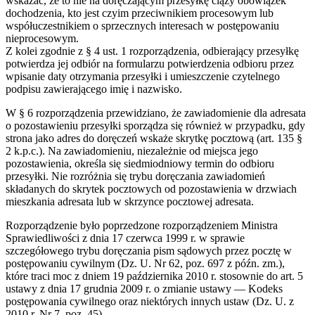
wskazać, że to nie na doręczającym przesyłkę ciąży obowiązek
dochodzenia, kto jest czyim przeciwnikiem procesowym lub
współuczestnikiem o sprzecznych interesach w postępowaniu
nieprocesowym.
Z kolei zgodnie z § 4 ust. 1 rozporządzenia, odbierający przesyłkę
potwierdza jej odbiór na formularzu potwierdzenia odbioru przez
wpisanie daty otrzymania przesyłki i umieszczenie czytelnego
podpisu zawierającego imię i nazwisko.
W § 6 rozporządzenia przewidziano, że zawiadomienie dla adresata
o pozostawieniu przesyłki sporządza się również w przypadku, gdy
strona jako adres do doręczeń wskaże skrytkę pocztową (art. 135 §
2 k.p.c.). Na zawiadomieniu, niezależnie od miejsca jego
pozostawienia, określa się siedmiodniowy termin do odbioru
przesyłki. Nie rozróżnia się trybu doręczania zawiadomień
składanych do skrytek pocztowych od pozostawienia w drzwiach
mieszkania adresata lub w skrzynce pocztowej adresata.
Rozporządzenie było poprzedzone rozporządzeniem Ministra
Sprawiedliwości z dnia 17 czerwca 1999 r. w sprawie
szczegółowego trybu doręczania pism sądowych przez pocztę w
postępowaniu cywilnym (Dz. U. Nr 62, poz. 697 z późn. zm.),
które traci moc z dniem 19 października 2010 r. stosownie do art. 5
ustawy z dnia 17 grudnia 2009 r. o zmianie ustawy — Kodeks
postępowania cywilnego oraz niektórych innych ustaw (Dz. U. z
2010 r. Nr 7, poz. 45).