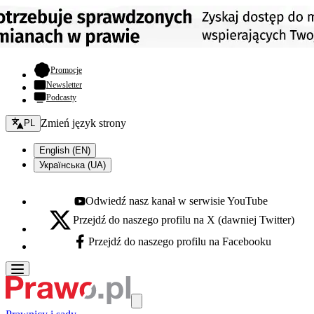
- otwiera się w nowej karcie
Promocje
Newsletter
Podcasty
Zmień język - bieżący:
Zmień język strony
PL
English (EN)
Українська (UA)
Odwiedź nasz kanał w serwisie YouTube
Youtube - otwiera się w nowej karcie
Przejdź do naszego profilu na X (dawniej Twitter)
X - otwiera się w nowej karcie
Przejdź do naszego profilu na Facebooku
Facebook - otwiera się w nowej karcie