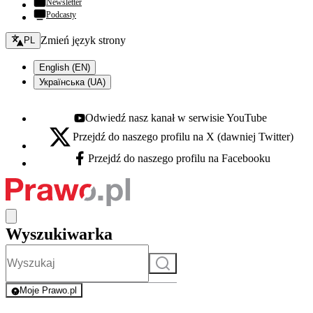
Newsletter
Podcasty
Zmień język - bieżący:
Zmień język strony
PL
English (EN)
Українська (UA)
Odwiedź nasz kanał w serwisie YouTube
Youtube - otwiera się w nowej karcie
Przejdź do naszego profilu na X (dawniej Twitter)
X - otwiera się w nowej karcie
Przejdź do naszego profilu na Facebooku
Facebook - otwiera się w nowej karcie
Wyszukiwarka
Szukaj
Moje Prawo.pl
- rejestracja i logowanie do serwisu