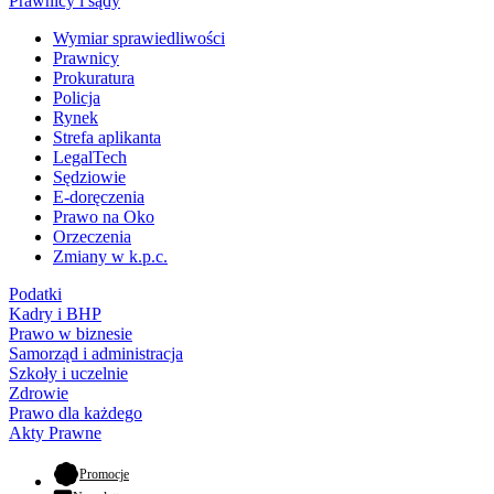
Prawnicy i sądy
Wymiar sprawiedliwości
Prawnicy
Prokuratura
Policja
Rynek
Strefa aplikanta
LegalTech
Sędziowie
E-doręczenia
Prawo na Oko
Orzeczenia
Zmiany w k.p.c.
Podatki
Kadry i BHP
Prawo w biznesie
Samorząd i administracja
Szkoły i uczelnie
Zdrowie
Prawo dla każdego
Akty Prawne
- otwiera się w nowej karcie
Promocje