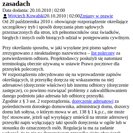
zasadach
Data dodania: 20.10.2010 | 02:00
Wojciech Kowalski
20.10.2010 | 02:00
Zmiany w prawie
Od 20 października 2010 r. obowiązuje rozporządzenie określające
szczegółowy tryb i sposób doręczania pism sądowych
przeznaczonych dla stron, ich pełnomocników oraz świadków,
biegłych i innych osób biorących udział w postępowaniu cywilnym.
Przy określaniu sposobu, w jaki wysyłane jest pismo sądowe
zrezygnowano z nieaktualnego nazewnictwa –
list polecony
za
potwierdzeniem odbioru. Projektodawcy posłużyli się natomiast
terminologią obecnie używaną w ustawie Prawo pocztowe dla
przesyłek poleconych.
W rozporządzeniu zdecydowano się na wprowadzenie zapisów
określających, iż przesyłkę doręcza się wskazanemu na niej
adresatowi (doręczenie właściwe) lub innemu odbiorcy (doręczenie
zastępcze), co powinno rozwiązać problemy z zakwalifikowaniem
danego podmiotu jako adresata lub odbiorcę przesyłki.
Zgodnie z § 3 ust. 2 rozporządzenia,
doręczenie adresatowi
za
pośrednictwem dorosłego domownika, administracji domu, dozorcy
domu lub sołtysa, o którym mowa w art. 138 § 1 k.p.c., nie może
być stosowane, jeżeli sąd wysyłający umieścił na stronie adresowej
przesyłki napis wyłączający taki sposób doręczenia w ogóle lub w
stosunku do oznaczonych osób. Regulacja ta ma za zadanie