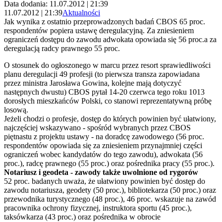
Data dodania: 11.07.2012 | 21:39
11.07.2012 | 21:39
Aktualności
Jak wynika z ostatnio przeprowadzonych badań CBOS 65 proc.
respondentów popiera ustawę deregulacyjną. Za zniesieniem
ograniczeń dostępu do zawodu adwokata opowiada się 56 proc.a za
deregulacją radcy prawnego 55 proc.
O stosunek do ogłoszonego w marcu przez resort sprawiedliwości
planu deregulacji 49 profesji (to pierwsza transza zapowiadana
przez ministra Jarosława Gowina, kolejne mają dotyczyć
następnych dwustu) CBOS pytał 14-20 czerwca tego roku 1013
dorosłych mieszkańców Polski, co stanowi reprezentatywną próbę
losową.
Jeżeli chodzi o profesje, dostęp do których powinien być ułatwiony,
najczęściej wskazywano - spośród wybranych przez CBOS
piętnastu z projektu ustawy - na doradcę zawodowego (56 proc.
respondentów opowiada się za zniesieniem przynajmniej części
ograniczeń wobec kandydatów do tego zawodu), adwokata (56
proc.), radcę prawnego (55 proc.) oraz pośrednika pracy (55 proc.).
Notariusz i geodeta - zawody także uwolnione od rygorów
52 proc. badanych uważa, że ułatwiony powinien być dostęp do
zawodu notariusza, geodety (50 proc.), bibliotekarza (50 proc.) oraz
przewodnika turystycznego (48 proc.), 46 proc. wskazuje na zawód
pracownika ochrony fizycznej, instruktora sportu (45 proc.),
taksówkarza (43 proc.) oraz pośrednika w obrocie