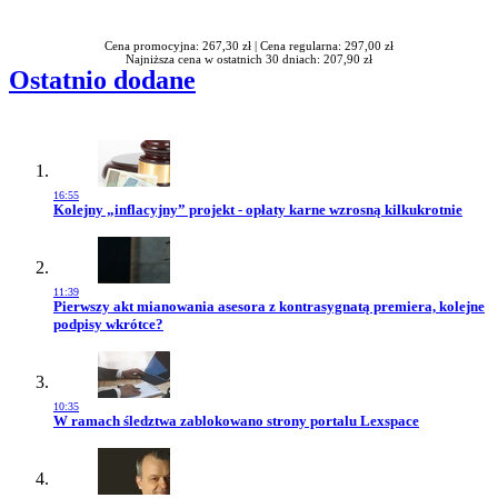
Rabatu
Cena promocyjna: 267,30 zł |
Cena regularna: 297,00 zł
Najniższa cena w ostatnich 30 dniach: 207,90 zł
Ostatnio dodane
16:55
Przejdź do artykułu:
Kolejny „inflacyjny” projekt - opłaty karne wzrosną kilkukrotnie
11:39
Przejdź do artykułu:
Pierwszy akt mianowania asesora z kontrasygnatą premiera, kolejne
podpisy wkrótce?
10:35
Przejdź do artykułu:
W ramach śledztwa zablokowano strony portalu Lexspace