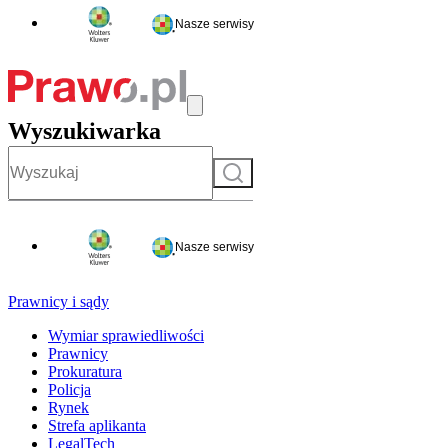
Nasze serwisy
Wyszukiwarka
Szukaj
Nasze serwisy
Prawnicy i sądy
Wymiar sprawiedliwości
Prawnicy
Prokuratura
Policja
Rynek
Strefa aplikanta
LegalTech