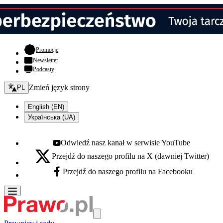
- otwiera się w nowej karcie
Promocje
Newsletter
Podcasty
Zmień język - bieżący:
Zmień język strony
PL
English (EN)
Українська (UA)
Odwiedź nasz kanał w serwisie YouTube
Youtube - otwiera się w nowej karcie
Przejdź do naszego profilu na X (dawniej Twitter)
X - otwiera się w nowej karcie
Przejdź do naszego profilu na Facebooku
Facebook - otwiera się w nowej karcie