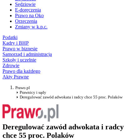
Sędziowie
E-doręczenia
Prawo na Oko
Orzeczenia
Zmiany w k.p.c.
Podatki
Kadry i BHP
Prawo w biznesie
Samorząd i administracja
Szkoły i uczelnie
Zdrowie
Prawo dla każdego
Akty Prawne
Prawo.pl
Prawnicy i sądy
Deregulować zawód adwokata i radcy chce 55 proc. Polaków
Deregulować zawód adwokata i radcy
chce 55 proc. Polaków