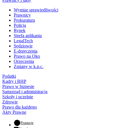
Prawnicy i sądy
Wymiar sprawiedliwości
Prawnicy
Prokuratura
Policja
Rynek
Strefa aplikanta
LegalTech
Sędziowie
E-doręczenia
Prawo na Oko
Orzeczenia
Zmiany w k.p.c.
Podatki
Kadry i BHP
Prawo w biznesie
Samorząd i administracja
Szkoły i uczelnie
Zdrowie
Prawo dla każdego
Akty Prawne
- otwiera się w nowej karcie
Promocje