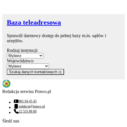
Baza teleadresowa
Sprawdź darmowy dostęp do pełnej bazy m.in. sądów i
urzędów.
Rodzaj instytucji:
Województwo:
Szukaj danych kontaktowych
Redakcja serwisu Prawo.pl
801 04 45 45
Numer telefonu:
redakcja@prawo.pl
Adres email:
22 535 88 00
Numer telefonu:
Śledź nas