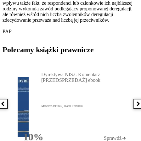
wpływu także fakt, że respondenci lub członkowie ich najbliższej
rodziny wykonują zawód podlegający proponowanej deregulacji,
ale również wśród nich liczba zwolenników deregulacji
zdecydowanie przeważa nad liczbą jej przeciwników.
PAP
Polecamy książki prawnicze
Przejdź do: Dyrektywa NIS2. Komentarz [PRZEDSPRZEDAŻ] ebook,
Dyrektywa NIS2. Komentarz
[PRZEDSPRZEDAŻ] ebook
Poprzednia książka
N
Mateusz Jakubik, Rafał Prabucki
10%
Sprawdź