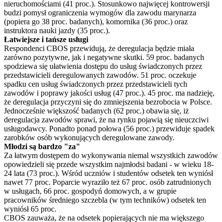
nieruchomościami (41 proc.). Stosunkowo najwięcej kontrowersji
budzi pomysł ograniczenia wymogów dla zawodu marynarza
(popiera go 38 proc. badanych), komornika (36 proc.) oraz
instruktora nauki jazdy (35 proc.).
Łatwiejsze i tańsze usługi
Respondenci CBOS przewidują, że deregulacja będzie miała
zarówno pozytywne, jak i negatywne skutki. 59 proc. badanych
spodziewa się ułatwienia dostępu do usług świadczonych przez
przedstawicieli deregulowanych zawodów. 51 proc. oczekuje
spadku cen usług świadczonych przez przedstawicieli tych
zawodów i poprawy jakości usług (47 proc.). 45 proc. ma nadzieję,
że deregulacja przyczyni się do zmniejszenia bezrobocia w Polsce.
Jednocześnie większość badanych (62 proc.) obawia się, iż
deregulacja zawodów sprawi, że na rynku pojawią się nieuczciwi
usługodawcy. Ponadto ponad połowa (56 proc.) przewiduje spadek
zarobków osób wykonujących deregulowane zawody.
Młodzi są bardzo "za"
Za łatwym dostępem do wykonywania niemal wszystkich zawodów
opowiedzieli się przede wszystkim najmłodsi badani - w wieku 18-
24 lata (73 proc.). Wśród uczniów i studentów odsetek ten wyniósł
nawet 77 proc. Poparcie wyraziło też 67 proc. osób zatrudnionych
w usługach, 66 proc. gospodyń domowych, a w grupie
pracowników średniego szczebla (w tym techników) odsetek ten
wyniósł 65 proc.
CBOS zauważa, że na odsetek popierających nie ma większego