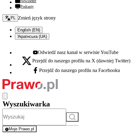
Newsletter
Podcasty
Zmień język - bieżący:
Zmień język strony
PL
English (EN)
Українська (UA)
Odwiedź nasz kanał w serwisie YouTube
Youtube - otwiera się w nowej karcie
Przejdź do naszego profilu na X (dawniej Twitter)
X - otwiera się w nowej karcie
Przejdź do naszego profilu na Facebooku
Facebook - otwiera się w nowej karcie
Wyszukiwarka
Szukaj
Moje Prawo.pl
- rejestracja i logowanie do serwisu