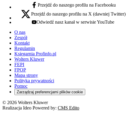
Przejdź do naszego profilu na Facebooku
facebook - otwiera się w nowej karcie
Przejdź do naszego profilu na X (dawniej Twitter)
x - otwiera się w nowej karcie
Odwiedź nasz kanał w serwisie YouTube
youtube - otwiera się w nowej karcie
O nas
Zespół
Kontakt
Regulamin
Księgarnia Profinfo.pl
Wolters Kluwer
FEPI
FPOP
Mapa strony
Polityka prywatności
Pomoc
Zarządzaj preferencjami plików cookie
© 2026 Wolters Kluwer
Realizacja Ideo Powered by:
CMS Edito