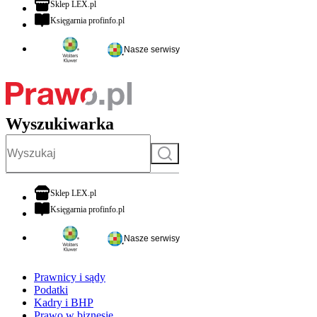
otwiera się w nowej karcie
Sklep LEX.pl
otwiera się w nowej karcie
Księgarnia profinfo.pl
Nasze serwisy
Wyszukiwarka
Szukaj
otwiera się w nowej karcie
Sklep LEX.pl
otwiera się w nowej karcie
Księgarnia profinfo.pl
Nasze serwisy
Prawnicy i sądy
Podatki
Kadry i BHP
Prawo w biznesie