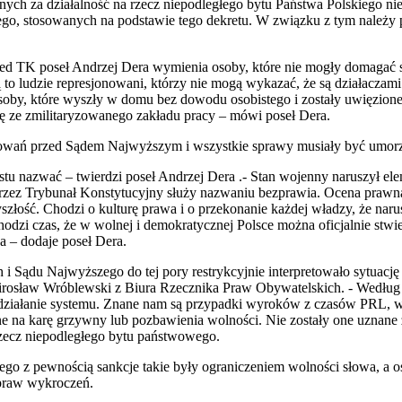
nych za działalność na rzecz niepodległego bytu Państwa Polskiego ni
nego, stosowanych na podstawie tego dekretu. W związku z tym należ
ed TK poseł Andrzej Dera wymienia osoby, które nie mogły domagać 
to ludzie represjonowani, którzy nie mogą wykazać, że są działaczam
by, które wyszły w domu bez dowodu osobistego i zostały uwięzione 
ę ze zmilitaryzowanego zakładu pracy – mówi poseł Dera.
tępowań przed Sądem Najwyższym i wszystkie sprawy musiały być umor
stu nazwać – twierdzi poseł Andrzej Dera .- Stan wojenny naruszył e
przez Trybunał Konstytucyjny służy nazwaniu bezprawia. Ocena praw
yszłość. Chodzi o kulturę prawa i o przekonanie każdej władzy, że nar
dzi czas, że w wolnej i demokratycznej Polsce można oficjalnie stwier
 – dodaje poseł Dera.
i Sądu Najwyższego do tej pory restrykcyjnie interpretowało sytuac
irosław Wróblewski z Biura Rzecznika Praw Obywatelskich. -
Według 
w działanie systemu. Znane nam są przypadki wyroków z czasów PRL, 
ne na karę grzywny lub pozbawienia wolności. Nie zostały one uznane
 rzecz niepodległego bytu państwowego.
o z pewnością sankcje takie były ograniczeniem wolności słowa, a os
spraw wykroczeń.