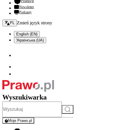
- otwiera się w nowej karcie
Promocje
Newsletter
Podcasty
Zmień język - bieżący:
Zmień język strony
PL
English (EN)
Українська (UA)
Wyszukiwarka
Szukaj
Moje Prawo.pl
- rejestracja i logowanie do serwisu