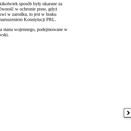
akikolwiek sposób były ukarane za
 równość w ochronie praw, gdyż
wi w zarodku, to jest
w braku
 naruszeniem Konstytucji PRL.
a stanu wojennego, podejmowane w
wski.
N