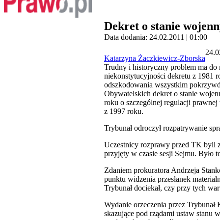
Dekret o stanie wojen
Data dodania: 24.02.2011 | 01:00
24.0
Katarzyna Żaczkiewicz-Zborska
Trudny i historyczny problem ma do 
niekonstytucyjności dekretu z 1981 
odszkodowania wszystkim pokrzywdz
Obywatelskich dekret o stanie wojen
roku o szczególnej regulacji prawne
z 1997 roku.
Trybunał odroczył rozpatrywanie sp
Uczestnicy rozprawy przed TK byli 
przyjęty w czasie sesji Sejmu. Było 
Zdaniem prokuratora Andrzeja Stank
punktu widzenia przesłanek material
Trybunał dociekał, czy przy tych wa
Wydanie orzeczenia przez Trybunał
skazujące pod rządami ustaw stanu 