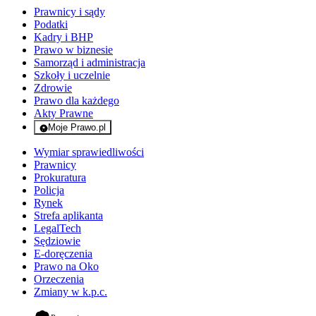
Prawnicy i sądy
Podatki
Kadry i BHP
Prawo w biznesie
Samorząd i administracja
Szkoły i uczelnie
Zdrowie
Prawo dla każdego
Akty Prawne
Moje Prawo.pl
- rejestracja i logowanie do serwisu
Wymiar sprawiedliwości
Prawnicy
Prokuratura
Policja
Rynek
Strefa aplikanta
LegalTech
Sędziowie
E-doręczenia
Prawo na Oko
Orzeczenia
Zmiany w k.p.c.