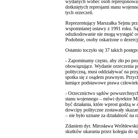
wydanych wobec osób
represjonowa
dotkniętych represjami stanu wojen
tych orzeczeń.
Reprezentujący Marszałka Sejmu prz
wspomnianej ustawy z 1991 roku. Są 
odszkodowanie nie mogą wystąpić oso
Podobnie, osoby oskarżone o dezercj
Ostatnio toczyło się 37 takich pos
- Zapominamy często, aby zło po pro
obowiązujące. Wydanie orzeczenia 
polityczną, musi oddziaływać na prz
spotka się z osądem prawnym. Przycho
łamiące podstawowe prawa człowieka
- Orzecznictwo sądów powszechnych 
stanu wojennego – mówi dyrektor M
być działania, które wprost godzą 
dowcipy polityczne zostawały skaza
– nie było uznane za działalność na
Zdaniem dyr. Mirosława Wróblewskieg
skutków
ukarania przez kolegia do 