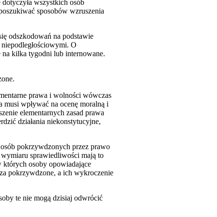
e dotyczyła wszystkich osób
y poszukiwać sposobów wzruszenia
się odszkodowań na podstawie
i niepodległościowymi. O
na kilka tygodni lub internowane.
zone.
lementarne prawa i wolności wówczas
na musi wpływać na ocenę moralną
i
uszenie elementarnych zasad prawa
dzić działania niekonstytucyjne,
ję osób pokrzywdzonych przez prawo
wymiaru sprawiedliwości mają to
w których osoby opowiadające
 za pokrzywdzone, a ich wykroczenie
oby te nie mogą dzisiaj odwrócić