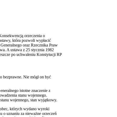
 Konsekwencją orzeczenia o
ustawy, która pozwoli wypłacić
 Generalnego oraz Rzecznika Praw
wa. A ustawa z 25 stycznia 1982
jeszcze po uchwaleniu Konstytucji RP
ło bezprawne. Nie mógł on być
neralnego istotne znaczenie z
rowadzenia stanu wojennego.
stanu wojennego, stan wyjątkowy.
wobec, których wydano wyroki
ku o uznaniu za nieważne orzeczeń