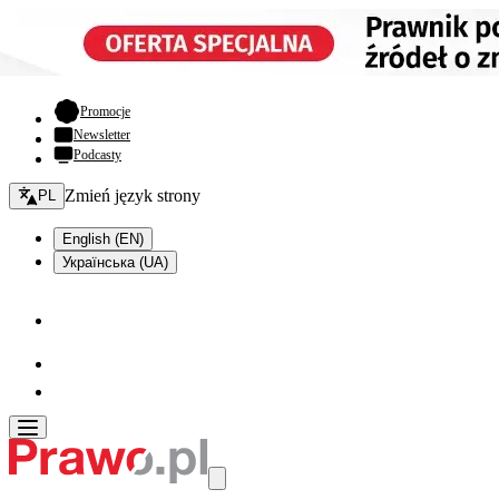
- otwiera się w nowej karcie
Promocje
Newsletter
Podcasty
Zmień język - bieżący:
Zmień język strony
PL
English (EN)
Українська (UA)