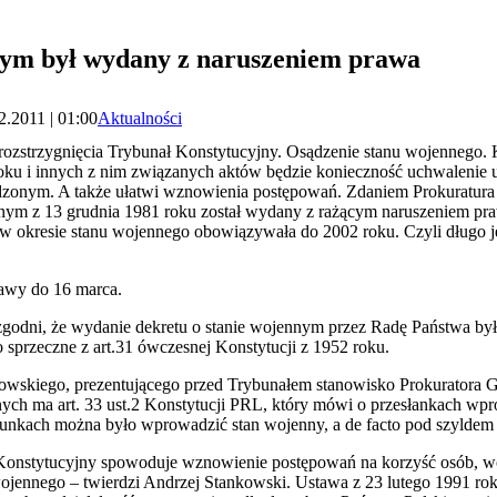
nym był wydany z naruszeniem prawa
2.2011 | 01:00
Aktualności
rozstrzygnięcia Trybunał Konstytucyjny. Osądzenie stanu wojennego.
roku i innych z nim związanych aktów będzie konieczność uchwalenie 
onym. A także ułatwi wznowienia postępowań. Zdaniem Prokuratura
nym z 13 grudnia 1981 roku został wydany z rażącym naruszeniem pra
j w okresie stanu wojennego obowiązywała do 2002 roku. Czyli długo 
rawy do 16 marca.
zgodni, że wydanie dekretu o stanie wojennym przez Radę Państwa by
to sprzeczne z art.31 ówczesnej Konstytucji z 1952 roku.
owskiego, prezentującego przed Trybunałem stanowisko Prokuratora Ge
nych ma art. 33 ust.2 Konstytucji PRL, który mówi o przesłankach wp
runkach można było wprowadzić stan wojenny, a de facto pod
szyldem 
 Konstytucyjny spowoduje wznowienie postępowań na korzyść osób, 
wojennego – twierdzi Andrzej Stankowski. Ustawa
z 23 lutego 1991 ro