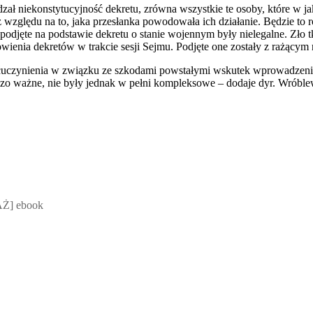
dzał niekonstytucyjność dekretu, zrówna wszystkie te osoby, które w j
względu na to, jaka przesłanka powodowała ich działanie. Będzie to
odjęte na podstawie dekretu o stanie wojennym były nielegalne. Zło tk
ienia dekretów w trakcie sesji Sejmu. Podjęte one zostały z rażącym
śćuczynienia w związku ze szkodami powstałymi
wskutek wprowadzeni
rdzo ważne, nie były jednak w pełni kompleksowe – dodaje dyr. Wróble
 Mateusz Jakubik, Rafał Prabucki - otwiera się w nowym oknie
Ż] ebook