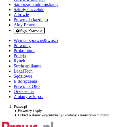
Samorząd i administracja
Szkoły i uczelnie
Zdrowie
Prawo dla każdego
Akty Prawne
Moje Prawo.pl
- rejestracja i logowanie do serwisu
Wymiar sprawiedliwości
Prawnicy
Prokuratura
Policja
Rynek
Strefa aplikanta
LegalTech
Sędziowie
E-doręczenia
Prawo na Oko
Orzeczenia
Zmiany w k.p.c.
Prawo.pl
Prawnicy i sądy
Dekret o stanie wojennym był wydany z naruszeniem prawa