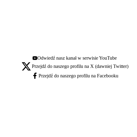
Odwiedź nasz kanał w serwisie YouTube
Youtube - otwiera się w nowej karcie
Przejdź do naszego profilu na X (dawniej Twitter)
X - otwiera się w nowej karcie
Przejdź do naszego profilu na Facebooku
Facebook - otwiera się w nowej karcie