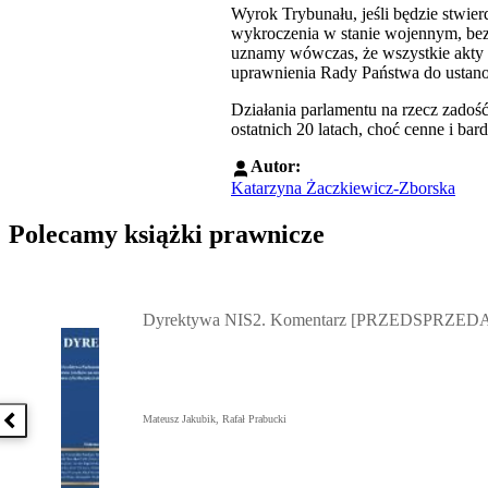
Wyrok Trybunału, jeśli będzie stwier
wykroczenia w stanie wojennym, bez 
uznamy wówczas, że wszystkie akty p
uprawnienia Rady Państwa do ustanow
Działania parlamentu na rzecz zado
ostatnich 20 latach, choć cenne i ba
Autor:
Katarzyna Żaczkiewicz-Zborska
Polecamy książki prawnicze
Przejdź do: Dyrektywa NIS2. Komentarz [PRZEDSPRZEDAŻ] ebook,
Dyrektywa NIS2. Komentarz [PRZEDSPRZEDA
Mateusz Jakubik, Rafał Prabucki
Poprzednia książka