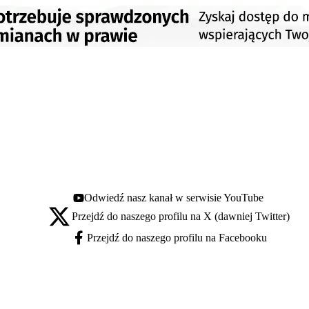
Odwiedź nasz kanał w serwisie YouTube
Youtube - otwiera się w nowej karcie
Przejdź do naszego profilu na X (dawniej Twitter)
X - otwiera się w nowej karcie
Przejdź do naszego profilu na Facebooku
Facebook - otwiera się w nowej karcie