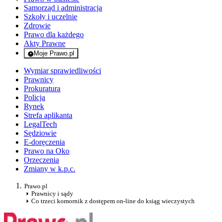
Samorząd i administracja
Szkoły i uczelnie
Zdrowie
Prawo dla każdego
Akty Prawne
Moje Prawo.pl
- rejestracja i logowanie do serwisu
Wymiar sprawiedliwości
Prawnicy
Prokuratura
Policja
Rynek
Strefa aplikanta
LegalTech
Sędziowie
E-doręczenia
Prawo na Oko
Orzeczenia
Zmiany w k.p.c.
Prawo.pl
Prawnicy i sądy
Co trzeci komornik z dostępem on-line do ksiąg wieczystych