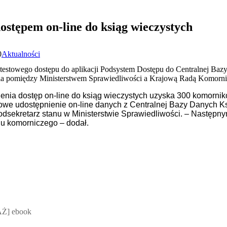
ostępem on-line do ksiąg wieczystych
0
Aktualności
towego dostępu do aplikacji Podsystem Dostępu do Centralnej Bazy
nia pomiędzy Ministerstwem Sprawiedliwości a Krajową Radą Komorni
nia dostęp on-line do ksiąg wieczystych uzyska 300 komornikó
owe udostępnienie on-line danych z Centralnej Bazy Danych K
odsekretarz stanu w Ministerstwie Sprawiedliwości. – Następn
u komorniczego – dodał.
 Mateusz Jakubik, Rafał Prabucki - otwiera się w nowym oknie
Ż] ebook