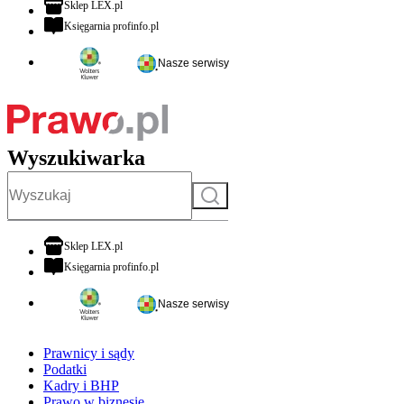
otwiera się w nowej karcie
Sklep LEX.pl
otwiera się w nowej karcie
Księgarnia profinfo.pl
Nasze serwisy
Wyszukiwarka
Szukaj
otwiera się w nowej karcie
Sklep LEX.pl
otwiera się w nowej karcie
Księgarnia profinfo.pl
Nasze serwisy
Prawnicy i sądy
Podatki
Kadry i BHP
Prawo w biznesie