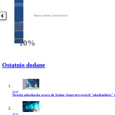
Mateusz Jakubik, Rafał Prabucki
Poprzednia książka
10%
Rabatu
Ostatnio dodane
16:24
Przejdź do artykułu:
Nowela adwokacka wraca do Sejmu, Senat przywrócił "akademików" 
16:15