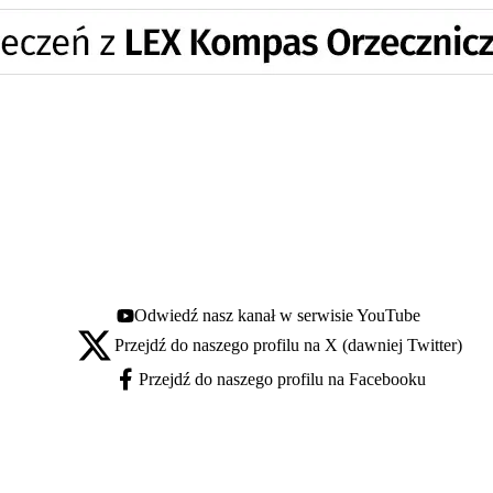
Odwiedź nasz kanał w serwisie YouTube
Youtube - otwiera się w nowej karcie
Przejdź do naszego profilu na X (dawniej Twitter)
X - otwiera się w nowej karcie
Przejdź do naszego profilu na Facebooku
Facebook - otwiera się w nowej karcie