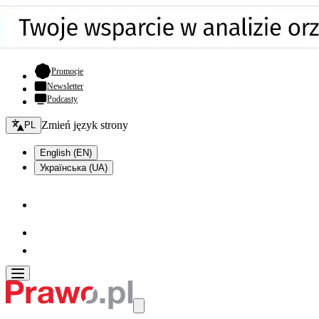
- otwiera się w nowej karcie
Promocje
Newsletter
Podcasty
Zmień język - bieżący:
Zmień język strony
PL
English (EN)
Українська (UA)