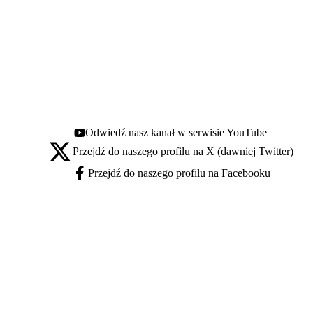
Odwiedź nasz kanał w serwisie YouTube
Youtube - otwiera się w nowej karcie
Przejdź do naszego profilu na X (dawniej Twitter)
X - otwiera się w nowej karcie
Przejdź do naszego profilu na Facebooku
Facebook - otwiera się w nowej karcie