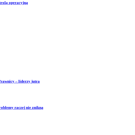
trolą operacyjną
Prawnicy – liderzy jutra
roblemy raczej nie znikną