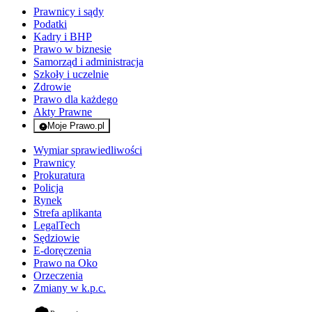
Prawnicy i sądy
Podatki
Kadry i BHP
Prawo w biznesie
Samorząd i administracja
Szkoły i uczelnie
Zdrowie
Prawo dla każdego
Akty Prawne
Moje Prawo.pl
- rejestracja i logowanie do serwisu
Wymiar sprawiedliwości
Prawnicy
Prokuratura
Policja
Rynek
Strefa aplikanta
LegalTech
Sędziowie
E-doręczenia
Prawo na Oko
Orzeczenia
Zmiany w k.p.c.