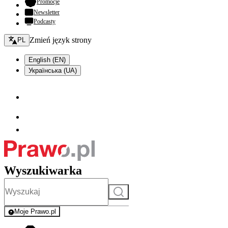
- otwiera się w nowej karcie
Promocje
Newsletter
Podcasty
Zmień język - bieżący:
Zmień język strony
PL
English (EN)
Українська (UA)
Wyszukiwarka
Szukaj
Moje Prawo.pl
- rejestracja i logowanie do serwisu