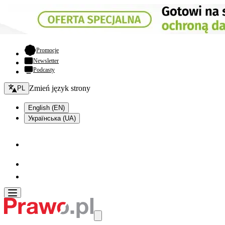
- otwiera się w nowej karcie
Promocje
Newsletter
Podcasty
Zmień język - bieżący:
Zmień język strony
PL
English (EN)
Українська (UA)