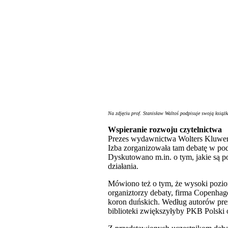
Na zdjęciu prof. Stanisław Waltoś podpisuje swoją książkę
Wspieranie rozwoju czytelnictwa
Prezes wydawnictwa Wolters Kluwer 
Izba zorganizowała tam debatę w pod
Dyskutowano m.in. o tym, jakie są po
działania.
Mówiono też o tym, że wysoki pozio
organiztorzy debaty, firma Copenhag
koron duńskich. Według autorów prez
biblioteki zwiększyłyby PKB Polski o