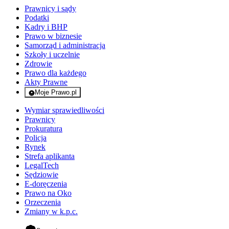
Prawnicy i sądy
Podatki
Kadry i BHP
Prawo w biznesie
Samorząd i administracja
Szkoły i uczelnie
Zdrowie
Prawo dla każdego
Akty Prawne
Moje Prawo.pl
- rejestracja i logowanie do serwisu
Wymiar sprawiedliwości
Prawnicy
Prokuratura
Policja
Rynek
Strefa aplikanta
LegalTech
Sędziowie
E-doręczenia
Prawo na Oko
Orzeczenia
Zmiany w k.p.c.