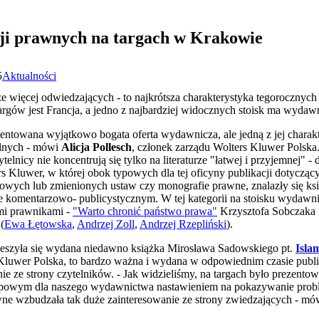
cji prawnych na targach w Krakowie
5
Aktualności
 więcej odwiedzających - to najkrótsza charakterystyka tegoroczny
ów jest Francja, a jedno z najbardziej widocznych stoisk ma wydaw
ezentowana wyjątkowo bogata oferta wydawnicza, ale jedną z jej charak
alnych - mówi
Alicja Pollesch
, członek zarządu Wolters Kluwer Polska
elnicy nie koncentrują się tylko na literaturze "łatwej i przyjemnej" - d
ers Kluwer, w której obok typowych dla tej oficyny publikacji dotyc
owych lub zmienionych ustaw czy monografie prawne, znalazły się ksią
rze komentarzowo- publicystycznym. W tej kategorii na stoisku wydawn
mi prawnikami -
"Warto chronić państwo prawa"
Krzysztofa Sobczaka i
 (
Ewa Łętowska
,
Andrzej Zoll
,
Andrzej Rzepliński
).
cieszyła się wydana niedawno książka Mirosława Sadowskiego pt.
Isla
 Kluwer Polska, to bardzo ważna i wydana w odpowiednim czasie publika
ie ze strony czytelników. - Jak widzieliśmy, na targach było prezentow
 typowym dla naszego wydawnictwa nastawieniem na pokazywanie pro
ne wzbudzała tak duże zainteresowanie ze strony zwiedzających - mów