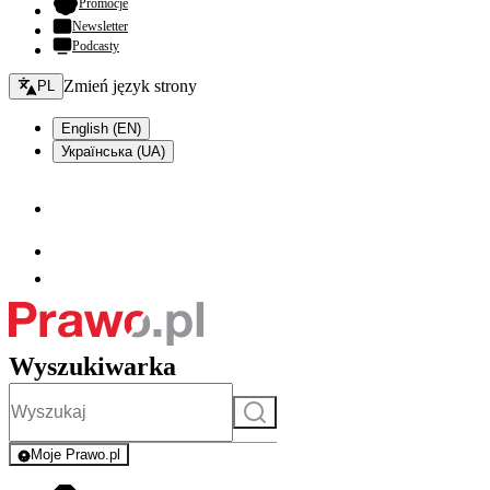
- otwiera się w nowej karcie
Promocje
Newsletter
Podcasty
Zmień język - bieżący:
Zmień język strony
PL
English (EN)
Українська (UA)
Wyszukiwarka
Szukaj
Moje Prawo.pl
- rejestracja i logowanie do serwisu