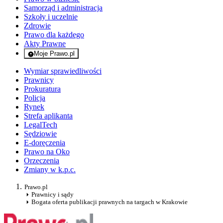
Samorząd i administracja
Szkoły i uczelnie
Zdrowie
Prawo dla każdego
Akty Prawne
Moje Prawo.pl
- rejestracja i logowanie do serwisu
Wymiar sprawiedliwości
Prawnicy
Prokuratura
Policja
Rynek
Strefa aplikanta
LegalTech
Sędziowie
E-doręczenia
Prawo na Oko
Orzeczenia
Zmiany w k.p.c.
Prawo.pl
Prawnicy i sądy
Bogata oferta publikacji prawnych na targach w Krakowie