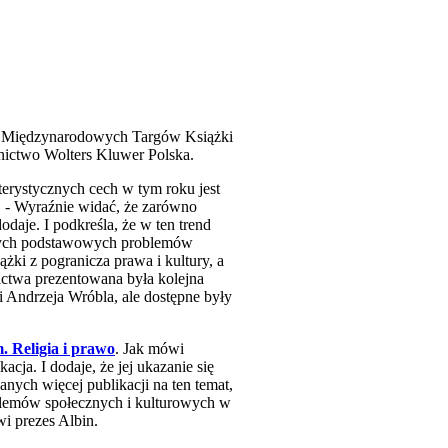
ch Międzynarodowych Targów Książki
nictwo Wolters Kluwer Polska.
terystycznych cech w tym roku jest
. - Wyraźnie widać, że zarówno
odaje. I podkreśla, że w ten trend
zących podstawowych problemów
żki z pogranicza prawa i kultury, a
ictwa prezentowana była kolejna
 Andrzeja Wróbla, ale dostępne były
m. Religia i prawo
. Jak mówi
cja. I dodaje, że jej ukazanie się
anych więcej publikacji na ten temat,
blemów społecznych i kulturowych w
i prezes Albin.