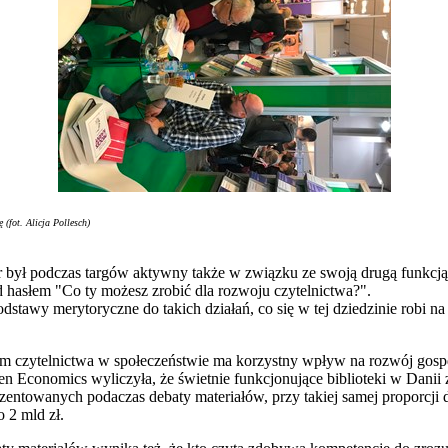
 (fot. Alicja Pollesch)
był podczas targów aktywny także w związku ze swoją drugą funkcją
 hasłem "Co ty możesz zrobić dla rozwoju czytelnictwa?".
dstawy merytoryczne do takich działań, co się w tej dziedzinie robi na 
m czytelnictwa w społeczeństwie ma korzystny wpływ na rozwój gosp
en Economics wyliczyła, że świetnie funkcjonujące biblioteki w Danii
entowanych podaczas debaty materiałów, przy takiej samej proporcji 
 2 mld zł.