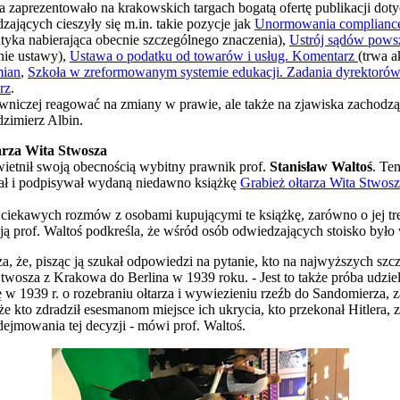
zaprezentowało na krakowskich targach bogatą ofertę publikacji dot
ających cieszyły się m.in. takie pozycje jak
Unormowania compliance
tyka nabierająca obecnie szczególnego znaczenia),
Ustrój sądów pows
nie ustawy),
Ustawa o podatku od towarów i usług. Komentarz
(trwa a
mian
,
Szkoła w zreformowanym systemie edukacji. Zadania dyrektoró
rz
.
awniczej reagować na zmiany w prawie, ale także na zjawiska zachodz
zimierz Albin.
tarza Wita Stwosza
ietnił swoją obecnością wybitny prawnik prof.
Stanisław Waltoś
. Te
ał i podpisywał wydaną niedawno książkę
Grabież ołtarza Wita Stwos
g ciekawych rozmów z osobami kupującymi te książkę, zarówno o jej tre
ją prof. Waltoś podkreśla, że wśród osób odwiedzających stoisko było
za, że, pisząc ją szukał odpowiedzi na pytanie, kto na najwyższych szc
twosza z Krakowa do Berlina w 1939 roku. - Jest to także próba udzie
ę w 1939 r. o rozebraniu ołtarza i wywiezieniu rzeźb do Sandomierza, z
 kto zdradził esesmanom miejsce ich ukrycia, kto przekonał Hitlera, ze
ejmowania tej decyzji - mówi prof. Waltoś.