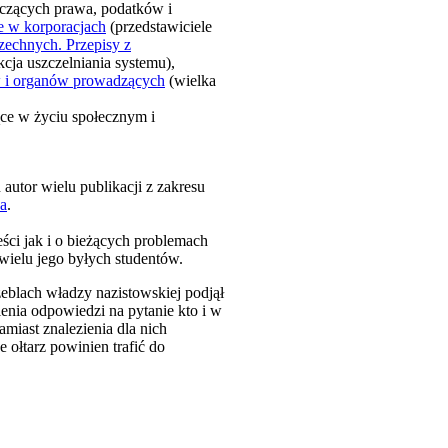
yczących prawa, podatków i
 w korporacjach
(przedstawiciele
zechnych. Przepisy z
kcja uszczelniania systemu),
w i organów prowadzących
(wielka
ące w życiu społecznym i
n autor wielu publikacji z zakresu
za
.
ści jak i o bieżących problemach
 wielu jego byłych studentów.
zeblach władzy nazistowskiej podjął
lenia odpowiedzi na pytanie kto i w
amiast znalezienia dla nich
 ołtarz powinien trafić do