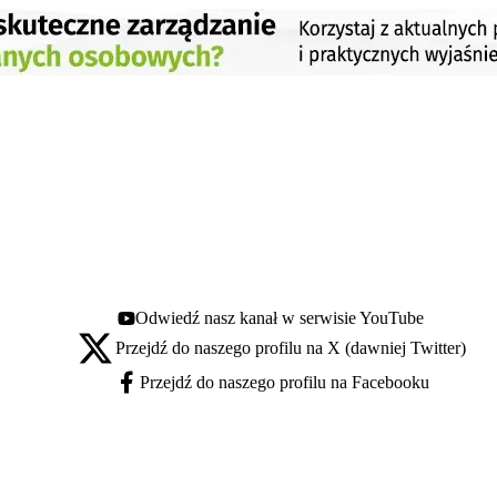
Odwiedź nasz kanał w serwisie YouTube
Youtube - otwiera się w nowej karcie
Przejdź do naszego profilu na X (dawniej Twitter)
X - otwiera się w nowej karcie
Przejdź do naszego profilu na Facebooku
Facebook - otwiera się w nowej karcie