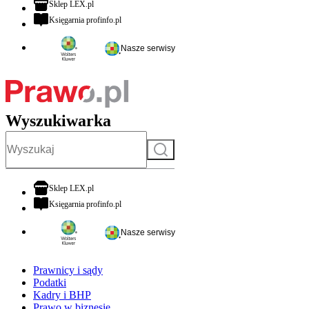
otwiera się w nowej karcie
Sklep LEX.pl
otwiera się w nowej karcie
Księgarnia profinfo.pl
Nasze serwisy
Wyszukiwarka
Szukaj
otwiera się w nowej karcie
Sklep LEX.pl
otwiera się w nowej karcie
Księgarnia profinfo.pl
Nasze serwisy
Prawnicy i sądy
Podatki
Kadry i BHP
Prawo w biznesie