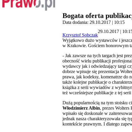
Bogata oferta publika
Data dodania: 29.10.2017 | 10:15
29.10.2017 | 10:1
Krzysztof Sobczak
Wyjątkowo dużo wystawców i jeszcze
w Krakowie. Gościem honorowym targ
- Jak zawsze na tych targach jest pr
obecność wielu publikacji profesjon
wydawcy jak i odwiedzający targi czyt
dobrze wpisuje się prezentacja Wolt
prawa, jak kodeksy, komenatrze do n
także kolejne publikacje o charakte
książka z serii wywiadów z wybitny
też wcześniejsze publikacje z tej serii
Dużą popularnością na tym stoisku 
Włodzimierz Albin
, prezes Wolters
wpisało się doskonale w zaiteresowan
jednak nasza charakteryzowała się
kontekście prawnym. I dlatego zapew