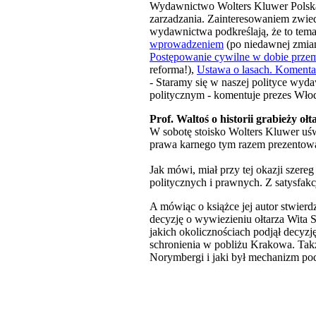
Wydawnictwo Wolters Kluwer Polska 
zarzadzania. Zainteresowaniem zwiedz
wydawnictwa podkreślają, że to tema
wprowadzeniem
(po niedawnej zmia
Postępowanie cywilne w dobie prze
reforma!),
Ustawa o lasach. Komenta
- Staramy się w naszej polityce wyd
politycznym - komentuje prezes Włod
Prof. Waltoś o historii grabieży oł
W sobotę stoisko Wolters Kluwer uśw
prawa karnego tym razem prezentow
Jak mówi, miał przy tej okazji szere
politycznych i prawnych. Z satysfakc
A mówiąc o książce jej autor stwierd
decyzję o wywiezieniu ołtarza Wita S
jakich okolicznościach podjął decyzj
schronienia w pobliżu Krakowa. Także
Norymbergi i jaki był mechanizm pod