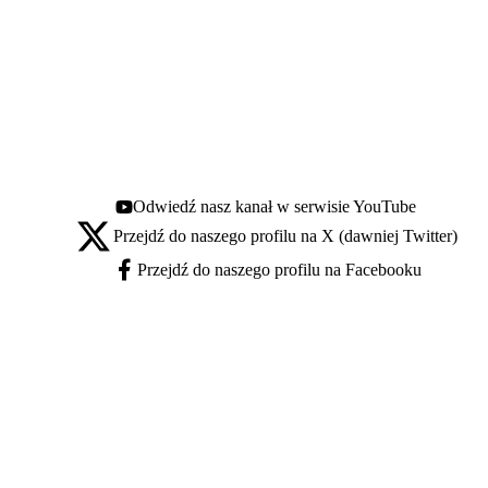
Odwiedź nasz kanał w serwisie YouTube
Youtube - otwiera się w nowej karcie
Przejdź do naszego profilu na X (dawniej Twitter)
X - otwiera się w nowej karcie
Przejdź do naszego profilu na Facebooku
Facebook - otwiera się w nowej karcie