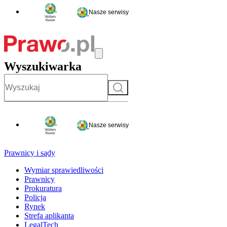
Nasze serwisy
Wyszukiwarka
Szukaj
Nasze serwisy
Prawnicy i sądy
Wymiar sprawiedliwości
Prawnicy
Prokuratura
Policja
Rynek
Strefa aplikanta
LegalTech