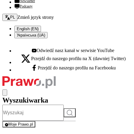
Newsletter
Podcasty
Zmień język - bieżący:
Zmień język strony
PL
English (EN)
Українська (UA)
Odwiedź nasz kanał w serwisie YouTube
Youtube - otwiera się w nowej karcie
Przejdź do naszego profilu na X (dawniej Twitter)
X - otwiera się w nowej karcie
Przejdź do naszego profilu na Facebooku
Facebook - otwiera się w nowej karcie
Wyszukiwarka
Szukaj
Moje Prawo.pl
- rejestracja i logowanie do serwisu