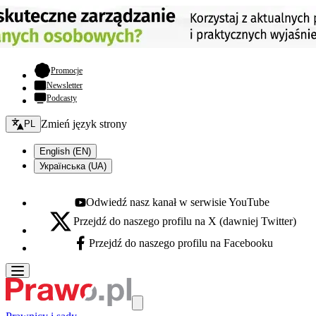
- otwiera się w nowej karcie
Promocje
Newsletter
Podcasty
Zmień język - bieżący:
Zmień język strony
PL
English (EN)
Українська (UA)
Odwiedź nasz kanał w serwisie YouTube
Youtube - otwiera się w nowej karcie
Przejdź do naszego profilu na X (dawniej Twitter)
X - otwiera się w nowej karcie
Przejdź do naszego profilu na Facebooku
Facebook - otwiera się w nowej karcie