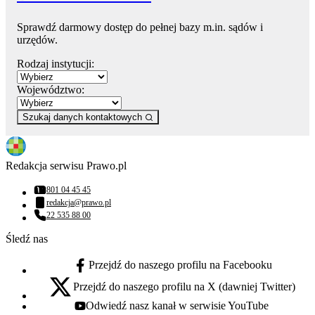
Sprawdź darmowy dostęp do pełnej bazy m.in. sądów i
urzędów.
Rodzaj instytucji:
Województwo:
Szukaj danych kontaktowych
Redakcja serwisu Prawo.pl
801 04 45 45
Numer telefonu:
redakcja@prawo.pl
Adres email:
22 535 88 00
Numer telefonu:
Śledź nas
Przejdź do naszego profilu na Facebooku
facebook - otwiera się w nowej karcie
Przejdź do naszego profilu na X (dawniej Twitter)
x - otwiera się w nowej karcie
Odwiedź nasz kanał w serwisie YouTube
youtube - otwiera się w nowej karcie