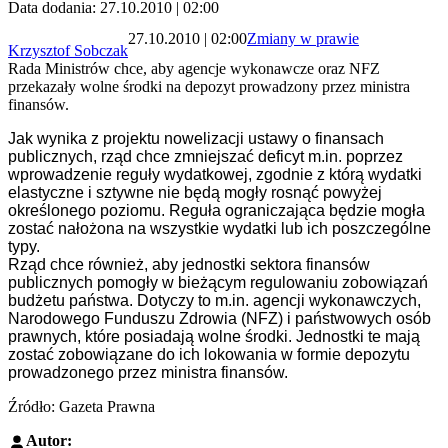
Data dodania: 27.10.2010 | 02:00
27.10.2010 | 02:00
Zmiany w prawie
Krzysztof Sobczak
Rada Ministrów chce, aby agencje wykonawcze oraz NFZ
przekazały wolne środki na depozyt prowadzony przez ministra
finansów.
Jak wynika z projektu nowelizacji ustawy o finansach
publicznych, rząd chce zmniejszać deficyt m.in. poprzez
wprowadzenie reguły wydatkowej, zgodnie z którą wydatki
elastyczne i sztywne nie będą mogły rosnąć powyżej
określonego poziomu. Reguła ograniczająca będzie mogła
zostać nałożona na wszystkie wydatki lub ich poszczególne
typy.
Rząd chce również, aby jednostki sektora finansów
publicznych pomogły w bieżącym regulowaniu zobowiązań
budżetu państwa. Dotyczy to m.in. agencji wykonawczych,
Narodowego Funduszu Zdrowia (NFZ) i państwowych osób
prawnych, które posiadają wolne środki. Jednostki te mają
zostać zobowiązane do ich lokowania w formie depozytu
prowadzonego przez ministra finansów.
Źródło: Gazeta Prawna
Autor: