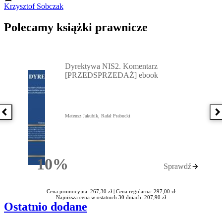
Krzysztof Sobczak
Polecamy książki prawnicze
Przejdź do: Dyrektywa NIS2. Komentarz [PRZEDSPRZEDAŻ] ebook,
Dyrektywa NIS2. Komentarz
[PRZEDSPRZEDAŻ] ebook
Poprzednia książka
N
Mateusz Jakubik, Rafał Prabucki
10%
Sprawdź
Rabatu
Cena promocyjna: 267,30 zł |
Cena regularna: 297,00 zł
Najniższa cena w ostatnich 30 dniach: 207,90 zł
Ostatnio dodane