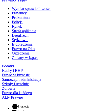
Prawnicy i sądy
Wymiar sprawiedliwości
Prawnicy
Prokuratura
Policja
Rynek
Strefa aplikanta
LegalTech
Sędziowie
E-doręczenia
Prawo na Oko
Orzeczenia
Zmiany w k.p.c.
Podatki
Kadry i BHP
Prawo w biznesie
Samorząd i administracja
Szkoły i uczelnie
Zdrowie
Prawo dla każdego
Akty Prawne
- otwiera się w nowej karcie
Promocje