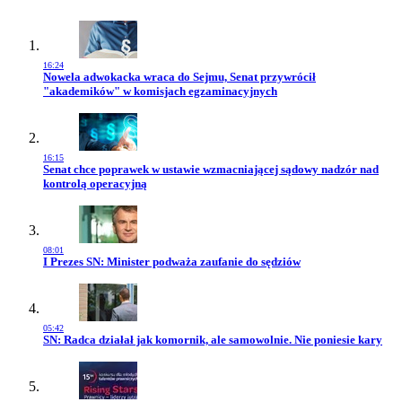
16:24
Przejdź do artykułu:
Nowela adwokacka wraca do Sejmu, Senat przywrócił
"akademików" w komisjach egzaminacyjnych
16:15
Przejdź do artykułu:
Senat chce poprawek w ustawie wzmacniającej sądowy nadzór nad
kontrolą operacyjną
08:01
Przejdź do artykułu:
I Prezes SN: Minister podważa zaufanie do sędziów
05:42
Przejdź do artykułu:
SN: Radca działał jak komornik, ale samowolnie. Nie poniesie kary