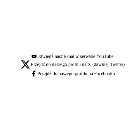
Odwiedź nasz kanał w serwisie YouTube
Youtube - otwiera się w nowej karcie
Przejdź do naszego profilu na X (dawniej Twitter)
X - otwiera się w nowej karcie
Przejdź do naszego profilu na Facebooku
Facebook - otwiera się w nowej karcie