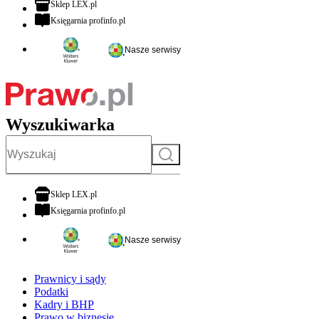
otwiera się w nowej karcie
Sklep LEX.pl
otwiera się w nowej karcie
Księgarnia profinfo.pl
Nasze serwisy
Wyszukiwarka
Szukaj
otwiera się w nowej karcie
Sklep LEX.pl
otwiera się w nowej karcie
Księgarnia profinfo.pl
Nasze serwisy
Prawnicy i sądy
Podatki
Kadry i BHP
Prawo w biznesie