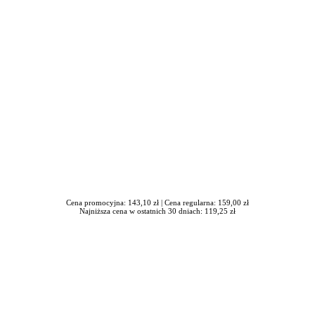
iera się w nowym oknie
Cena promocyjna: 143,10 zł |
Cena regularna: 159,00 zł
Najniższa cena w ostatnich 30 dniach: 119,25 zł