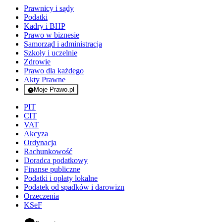
Prawnicy i sądy
Podatki
Kadry i BHP
Prawo w biznesie
Samorząd i administracja
Szkoły i uczelnie
Zdrowie
Prawo dla każdego
Akty Prawne
Moje Prawo.pl
- rejestracja i logowanie do serwisu
PIT
CIT
VAT
Akcyza
Ordynacja
Rachunkowość
Doradca podatkowy
Finanse publiczne
Podatki i opłaty lokalne
Podatek od spadków i darowizn
Orzeczenia
KSeF