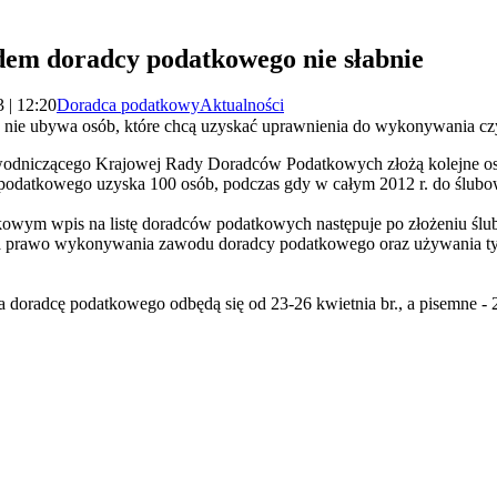
em doradcy podatkowego nie słabnie
 | 12:20
Doradca podatkowy
Aktualności
 nie ubywa osób, które chcą uzyskać uprawnienia do wykonywania c
odniczącego Krajowej Rady Doradców Podatkowych złożą kolejne os
 podatkowego uzyska 100 osób, podczas gdy w całym 2012 r. do ślubow
kowym wpis na listę doradców podatkowych następuje po złożeniu śl
wa prawo wykonywania zawodu doradcy podatkowego oraz używania ty
a doradcę podatkowego odbędą się od 23-26 kwietnia br., a pisemne - 26