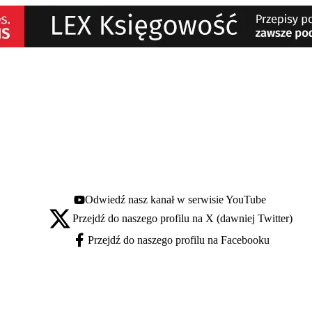
Odwiedź nasz kanał w serwisie YouTube
Youtube - otwiera się w nowej karcie
Przejdź do naszego profilu na X (dawniej Twitter)
X - otwiera się w nowej karcie
Przejdź do naszego profilu na Facebooku
Facebook - otwiera się w nowej karcie