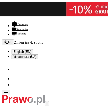
- otwiera się w nowej karcie
Promocje
Newsletter
Podcasty
Zmień język - bieżący:
Zmień język strony
PL
English (EN)
Українська (UA)