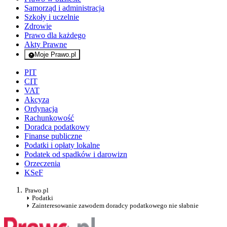
Samorząd i administracja
Szkoły i uczelnie
Zdrowie
Prawo dla każdego
Akty Prawne
Moje Prawo.pl
- rejestracja i logowanie do serwisu
PIT
CIT
VAT
Akcyza
Ordynacja
Rachunkowość
Doradca podatkowy
Finanse publiczne
Podatki i opłaty lokalne
Podatek od spadków i darowizn
Orzeczenia
KSeF
Prawo.pl
Podatki
Zainteresowanie zawodem doradcy podatkowego nie słabnie