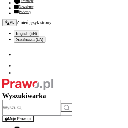
- otwiera się w nowej karcie
Promocje
Newsletter
Podcasty
Zmień język - bieżący:
Zmień język strony
PL
English (EN)
Українська (UA)
Wyszukiwarka
Szukaj
Moje Prawo.pl
- rejestracja i logowanie do serwisu