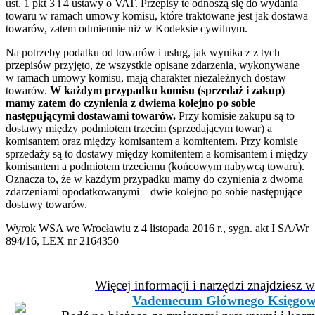
ust. 1 pkt 3 i 4 ustawy o VAT. Przepisy te odnoszą się do wydania
towaru w ramach umowy komisu, które traktowane jest jak dostawa
towarów, zatem odmiennie niż w Kodeksie cywilnym.
Na potrzeby podatku od towarów i usług, jak wynika z z tych
przepisów przyjęto, że wszystkie opisane zdarzenia, wykonywane
w ramach umowy komisu, mają charakter niezależnych dostaw
towarów.
W każdym przypadku komisu (sprzedaż i zakup)
mamy zatem do czynienia z dwiema kolejno po sobie
następującymi dostawami towarów.
Przy komisie zakupu są to
dostawy między podmiotem trzecim (sprzedającym towar) a
komisantem oraz między komisantem a komitentem. Przy komisie
sprzedaży są to dostawy między komitentem a komisantem i między
komisantem a podmiotem trzeciemu (końcowym nabywcą towaru).
Oznacza to, że w każdym przypadku mamy do czynienia z dwoma
zdarzeniami opodatkowanymi – dwie kolejno po sobie następujące
dostawy towarów.
Wyrok WSA we Wrocławiu z 4 listopada 2016 r., sygn. akt I SA/Wr
894/16, LEX nr 2164350
Więcej informacji i narzędzi znajdziesz 
Vademecum Głównego Księgow