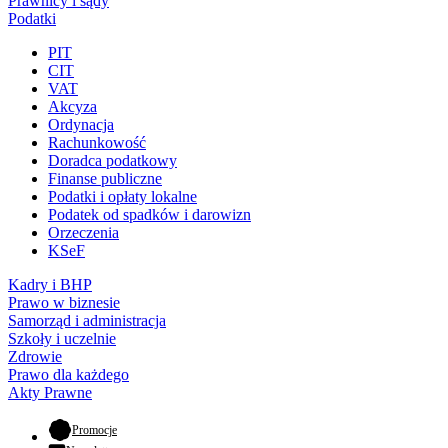
Prawnicy i sądy
Podatki
PIT
CIT
VAT
Akcyza
Ordynacja
Rachunkowość
Doradca podatkowy
Finanse publiczne
Podatki i opłaty lokalne
Podatek od spadków i darowizn
Orzeczenia
KSeF
Kadry i BHP
Prawo w biznesie
Samorząd i administracja
Szkoły i uczelnie
Zdrowie
Prawo dla każdego
Akty Prawne
- otwiera się w nowej karcie
Promocje