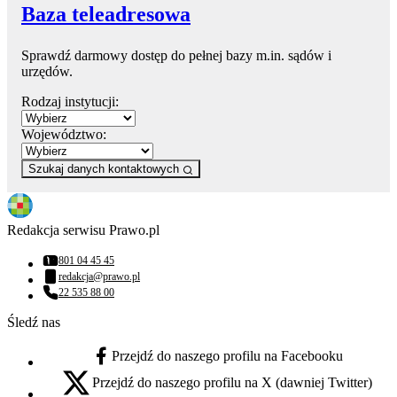
Baza teleadresowa
Sprawdź darmowy dostęp do pełnej bazy m.in. sądów i
urzędów.
Rodzaj instytucji:
Województwo:
Szukaj danych kontaktowych
Redakcja serwisu Prawo.pl
801 04 45 45
Numer telefonu:
redakcja@prawo.pl
Adres email:
22 535 88 00
Numer telefonu:
Śledź nas
Przejdź do naszego profilu na Facebooku
facebook - otwiera się w nowej karcie
Przejdź do naszego profilu na X (dawniej Twitter)
x - otwiera się w nowej karcie