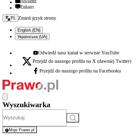
Newsletter
Podcasty
Zmień język - bieżący:
Zmień język strony
PL
English (EN)
Українська (UA)
Odwiedź nasz kanał w serwisie YouTube
Youtube - otwiera się w nowej karcie
Przejdź do naszego profilu na X (dawniej Twitter)
X - otwiera się w nowej karcie
Przejdź do naszego profilu na Facebooku
Facebook - otwiera się w nowej karcie
Wyszukiwarka
Szukaj
Moje Prawo.pl
- rejestracja i logowanie do serwisu