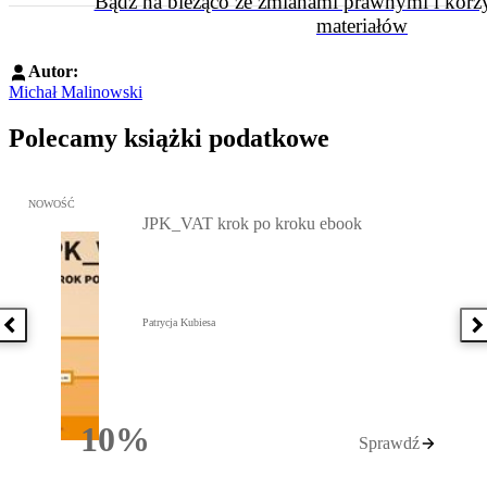
Bądź na bieżąco ze zmianami prawnymi i korzy
materiałów
Autor:
Michał Malinowski
Polecamy książki podatkowe
Przejdź do: JPK_VAT krok po kroku ebook, Patrycja Kubiesa - otw
NOWOŚĆ
JPK_VAT krok po kroku ebook
Patrycja Kubiesa
Poprzednia książka
N
10%
Sprawdź
Rabatu