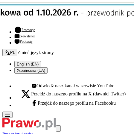
- otwiera się w nowej karcie
Promocje
Newsletter
Podcasty
Zmień język - bieżący:
Zmień język strony
PL
English (EN)
Українська (UA)
Odwiedź nasz kanał w serwisie YouTube
Youtube - otwiera się w nowej karcie
Przejdź do naszego profilu na X (dawniej Twitter)
X - otwiera się w nowej karcie
Przejdź do naszego profilu na Facebooku
Facebook - otwiera się w nowej karcie