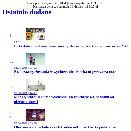
Cena promocyjna: 143,10 zł |
Cena regularna: 159,00 zł
Najniższa cena w ostatnich 30 dniach: 119,25 zł
Ostatnio dodane
05:31
Przejdź do artykułu:
Lato dobre na działalność nierejestrowaną, ale trzeba uważać na VAT
08.08.2026 | 05:32
Przejdź do artykułu:
Brak zaangażowania w wychowanie dziecka to jeszcze za mało
07.08.2026 | 14:47
Przejdź do artykułu:
MF: Dyrektor KIS ma wydawać interpretacje ws. podatku od
nieruchomości
07.08.2026 | 05:08
Przejdź do artykułu:
Ofiarom ataków hakerskich trudno odliczyć koszty podatkowe