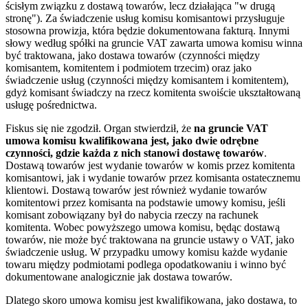
ścisłym związku z dostawą towarów, lecz działająca "w drugą
stronę"). Za świadczenie usług komisu komisantowi przysługuje
stosowna prowizja, która będzie dokumentowana fakturą. Innymi
słowy według spółki na gruncie VAT zawarta umowa komisu winna
być traktowana, jako dostawa towarów (czynności między
komisantem, komitentem i podmiotem trzecim) oraz jako
świadczenie usług (czynności między komisantem i komitentem),
gdyż komisant świadczy na rzecz komitenta swoiście ukształtowaną
usługę pośrednictwa.
Fiskus się nie zgodził. Organ stwierdził, że
na gruncie VAT
umowa komisu kwalifikowana jest, jako dwie odrębne
czynności, gdzie każda z nich stanowi dostawę towarów
.
Dostawą towarów jest wydanie towarów w komis przez komitenta
komisantowi, jak i wydanie towarów przez komisanta ostatecznemu
klientowi. Dostawą towarów jest również wydanie towarów
komitentowi przez komisanta na podstawie umowy komisu, jeśli
komisant zobowiązany był do nabycia rzeczy na rachunek
komitenta. Wobec powyższego umowa komisu, będąc dostawą
towarów, nie może być traktowana na gruncie ustawy o VAT, jako
świadczenie usług. W przypadku umowy komisu każde wydanie
towaru między podmiotami podlega opodatkowaniu i winno być
dokumentowane analogicznie jak dostawa towarów.
Dlatego skoro umowa komisu jest kwalifikowana, jako dostawa, to