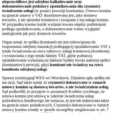
nieprawidłowe jest odrębne kalkulowanie oraz
dokumentowanie podstawy opodatkowania dla czynności
świadczenia usługi
(w postaci prowizji komisanta). Umowa komisu
na gruncie ustawy o VAT skonstruowana jest, jako dostawa
towarów, a nie sprzedaż komisowa i związana z nią usługa komisu.
W przypadku komisu każde wydanie towaru między podmiotami
podlega opodatkowaniu, a dokumentowanie winno wyglądać
analogicznie jak przy dostawie towarów.
Organ uznał, że spółka (komisant) nie jest zobowiązana do
rozpoznania odrębnej transakcji podlegającej opodatkowaniu VAT z
tytułu świadczenia na rzecz nabywcy usługi komisowej (komitenta)
i wystawiania z tego tytułu faktury VAT, gdzie podstawą
opodatkowania wykazaną na fakturze byłaby kwota należnej spółce
(komisantowi) prowizji, gdyż
komisant nie świadczy na rzecz
komitenta odrębnej usługi
.
Sprawę rozstrzygnął WSA we Wrocławiu. Zdaniem sądu spółka nie
ma racji. Sąd także uznał, że
czynności dokonywane w ramach
umowy komisu są dostawą towarów, a nie świadczeniem usług
.
Sąd podkreślił, że przyjęcie w przepisach Kodeku cywilnego, że
umowa komisu jest umową w zakresie świadczenia usług
pośrednictwa handlowego nie oznacza, że jest tak traktowana także
na gruncie ustaw podatkowych. Czynności dokonywane w ramach
umowy komisu zostały w sposób szczególny uregulowane w art. 7