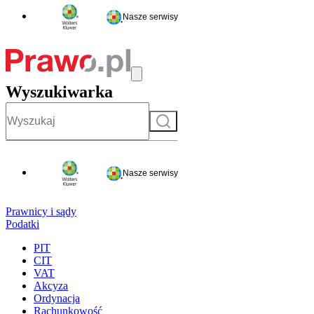
Nasze serwisy
Wyszukiwarka
Szukaj
Nasze serwisy
Prawnicy i sądy
Podatki
PIT
CIT
VAT
Akcyza
Ordynacja
Rachunkowość