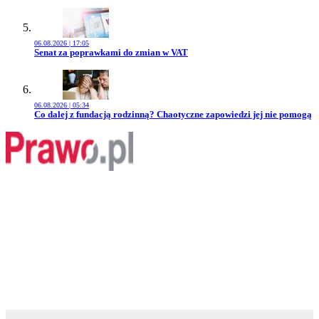
06.08.2026 | 17:05
Przejdź do artykułu:
Senat za poprawkami do zmian w VAT
06.08.2026 | 05:34
Przejdź do artykułu:
Co dalej z fundacją rodzinną? Chaotyczne zapowiedzi jej nie pomogą