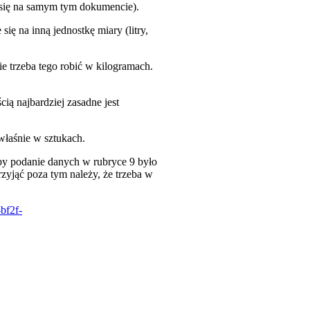
 się na samym tym dokumencie).
ię na inną jednostkę miary (litry,
 trzeba tego robić w kilogramach.
ią najbardziej zasadne jest
właśnie w sztukach.
by podanie danych w rubryce 9 było
zyjąć poza tym należy, że trzeba w
bf2f-