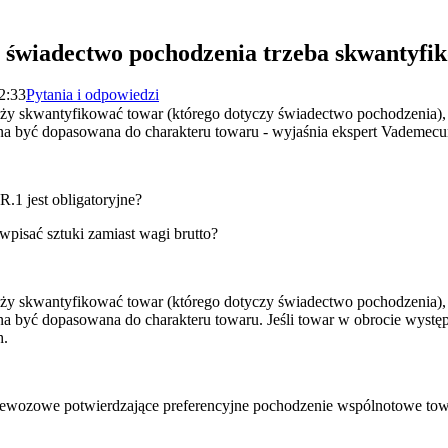
 świadectwo pochodzenia trzeba skwantyfi
2:33
Pytania i odpowiedzi
y skwantyfikować towar (którego dotyczy świadectwo pochodzenia), le
nna być dopasowana do charakteru towaru - wyjaśnia ekspert Vadem
1 jest obligatoryjne?
pisać sztuki zamiast wagi brutto?
y skwantyfikować towar (którego dotyczy świadectwo pochodzenia), le
na być dopasowana do charakteru towaru. Jeśli towar w obrocie wyst
h.
ewozowe potwierdzające preferencyjne pochodzenie wspólnotowe t