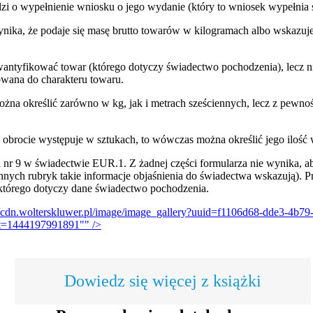
i o wypełnienie wniosku o jego wydanie (który to wniosek wypełnia
ynika, że podaje się masę brutto towarów w kilogramach albo wskazuje s
ntyfikować towar (którego dotyczy świadectwo pochodzenia), lecz nie
wana do charakteru towaru.
na określić zarówno w kg, jak i metrach sześciennych, lecz z pewnośc
w obrocie występuje w sztukach, to wówczas można określić jego ilość 
 nr 9 w świadectwie EUR.1. Z żadnej części formularza nie wynika, a
nych rubryk takie informacje objaśnienia do świadectwa wskazują). Pr
 którego dotyczy dane świadectwo pochodzenia.
//cdn.wolterskluwer.pl/image/image_gallery?uuid=f1106d68-dde3-4b79-
=1444197991891"" />
Dowiedz się więcej z książki