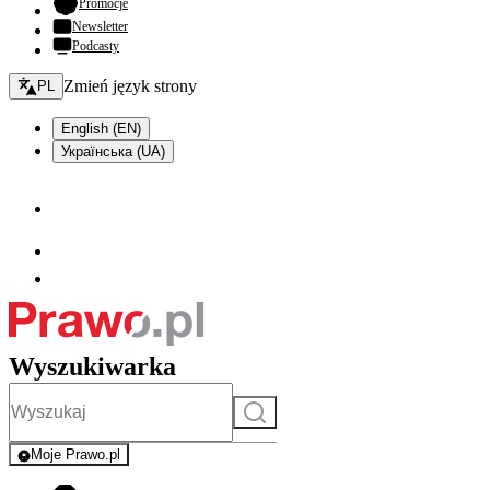
- otwiera się w nowej karcie
Promocje
Newsletter
Podcasty
Zmień język - bieżący:
Zmień język strony
PL
English (EN)
Українська (UA)
Wyszukiwarka
Szukaj
Moje Prawo.pl
- rejestracja i logowanie do serwisu