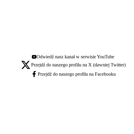
Odwiedź nasz kanał w serwisie YouTube
Youtube - otwiera się w nowej karcie
Przejdź do naszego profilu na X (dawniej Twitter)
X - otwiera się w nowej karcie
Przejdź do naszego profilu na Facebooku
Facebook - otwiera się w nowej karcie