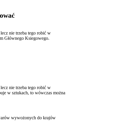
kować
cz nie trzeba tego robić w
ecum Głównego Ksiegowego.
cz nie trzeba tego robić w
ępuje w sztukach, to wówczas można
owarów wywożonych do krajów