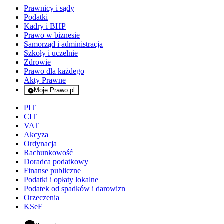
Prawnicy i sądy
Podatki
Kadry i BHP
Prawo w biznesie
Samorząd i administracja
Szkoły i uczelnie
Zdrowie
Prawo dla każdego
Akty Prawne
Moje Prawo.pl
- rejestracja i logowanie do serwisu
PIT
CIT
VAT
Akcyza
Ordynacja
Rachunkowość
Doradca podatkowy
Finanse publiczne
Podatki i opłaty lokalne
Podatek od spadków i darowizn
Orzeczenia
KSeF