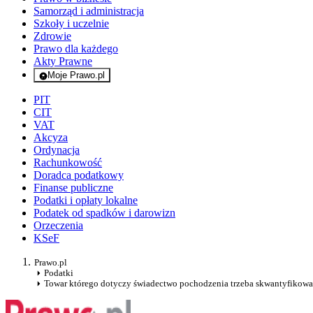
Samorząd i administracja
Szkoły i uczelnie
Zdrowie
Prawo dla każdego
Akty Prawne
Moje Prawo.pl
- rejestracja i logowanie do serwisu
PIT
CIT
VAT
Akcyza
Ordynacja
Rachunkowość
Doradca podatkowy
Finanse publiczne
Podatki i opłaty lokalne
Podatek od spadków i darowizn
Orzeczenia
KSeF
Prawo.pl
Podatki
Towar którego dotyczy świadectwo pochodzenia trzeba skwantyfikow