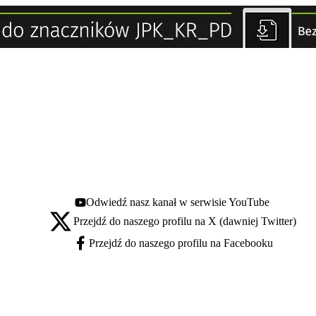
Odwiedź nasz kanał w serwisie YouTube
Youtube - otwiera się w nowej karcie
Przejdź do naszego profilu na X (dawniej Twitter)
X - otwiera się w nowej karcie
Przejdź do naszego profilu na Facebooku
Facebook - otwiera się w nowej karcie