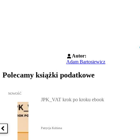
Autor:
Adam Bartosiewicz
Polecamy książki podatkowe
Przejdź do: JPK_VAT krok po kroku ebook, Patrycja Kubiesa - otw
NOWOŚĆ
JPK_VAT krok po kroku ebook
Patrycja Kubiesa
Poprzednia książka