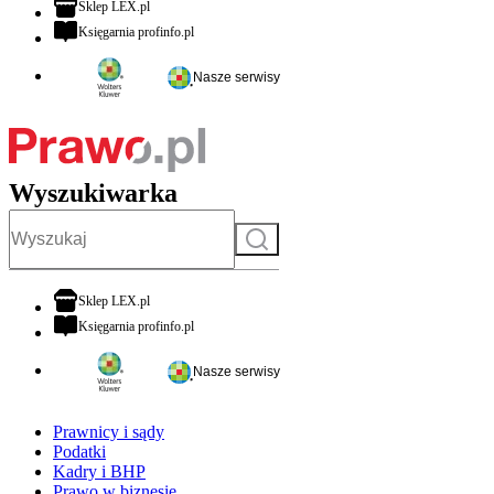
otwiera się w nowej karcie
Sklep LEX.pl
otwiera się w nowej karcie
Księgarnia profinfo.pl
Nasze serwisy
Wyszukiwarka
Szukaj
otwiera się w nowej karcie
Sklep LEX.pl
otwiera się w nowej karcie
Księgarnia profinfo.pl
Nasze serwisy
Prawnicy i sądy
Podatki
Kadry i BHP
Prawo w biznesie