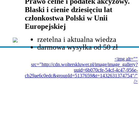
Prawo celne i podatek akcyzowy.
Blaski i cienie dziesięciu lat
członkostwa Polski w Unii
Europejskiej
rzetelna i aktualna wiedza
darmowa wysyłka od 50 zł
<img alt=""
src="http://cdn.wolterskluwer.pl/image/image_gallery?
uuid=6b070cfe-54cf-4c47-956e-
cb29ae6c0edc&groupId=5137659&t=1432631374754"/"
/>
iera się w nowym oknie