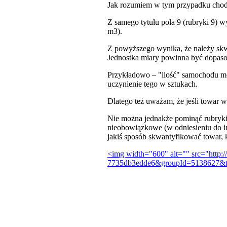
Jak rozumiem w tym przypadku chodz
Z samego tytułu pola 9 (rubryki 9) w
m3).
Z powyższego wynika, że należy skwa
Jednostka miary powinna być dopaso
Przykładowo – "ilość" samochodu moż
uczynienie tego w sztukach.
Dlatego też uważam, że jeśli towar 
Nie można jednakże pominąć rubryki
nieobowiązkowe (w odniesieniu do in
jakiś sposób skwantyfikować towar,
<img width="600" alt="" src="http:
7735db3edde6&groupId=5138627&t