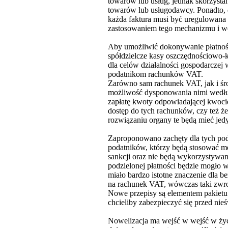
towarów lub usług, jednak skorzysta
towarów lub usługodawcy. Ponadto, 
każda faktura musi być uregulowana 
zastosowaniem tego mechanizmu i wo
Aby umożliwić dokonywanie płatnośc
spółdzielcze kasy oszczędnościowo-
dla celów działalności gospodarcze
podatnikom rachunków VAT.
Zarówno sam rachunek VAT, jak i śr
możliwość dysponowania nimi według
zapłatę kwoty odpowiadającej kwocie
dostęp do tych rachunków, czy też 
rozwiązaniu organy te będą mieć jed
Zaproponowano zachęty dla tych pod
podatników, którzy będą stosować me
sankcji oraz nie będą wykorzystywan
podzielonej płatności będzie mogło 
miało bardzo istotne znaczenie dla 
na rachunek VAT, wówczas taki zwro
Nowe przepisy są elementem pakietu
chcieliby zabezpieczyć się przed n
Nowelizacja ma wejść w wejść w życi