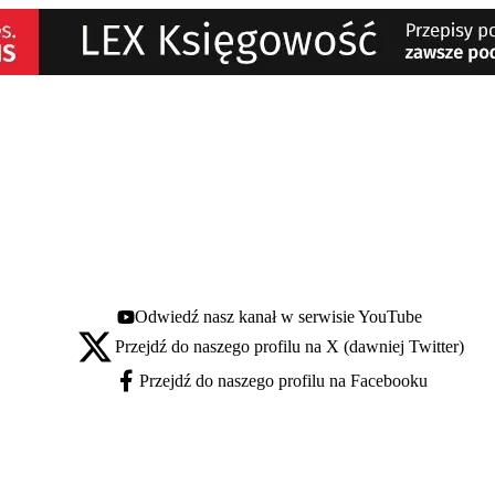
Odwiedź nasz kanał w serwisie YouTube
Youtube - otwiera się w nowej karcie
Przejdź do naszego profilu na X (dawniej Twitter)
X - otwiera się w nowej karcie
Przejdź do naszego profilu na Facebooku
Facebook - otwiera się w nowej karcie