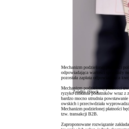
Mechanizm podzielonej płatności pole
odpowiadająca wartości sprzedaży net
pozostała zapłata odpowiadająca kwo
Mechanizm podzielonej płatności uw
Źródło: iStock
ryzyko znikania podatników wraz z 
bardzo mocno utrudnia powstawanie n
owskich i przeciwdziała wyprowadzan
Mechanizm podzielonej płatności będ
tzw. transakcji B2B.
Zaproponowane rozwiązanie zakłada 