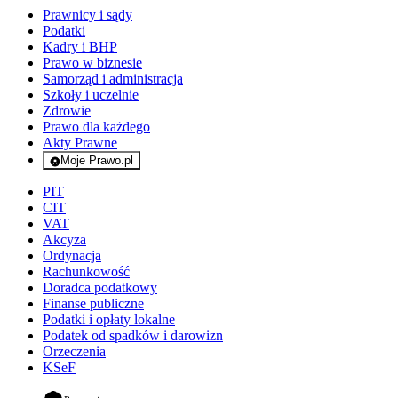
Prawnicy i sądy
Podatki
Kadry i BHP
Prawo w biznesie
Samorząd i administracja
Szkoły i uczelnie
Zdrowie
Prawo dla każdego
Akty Prawne
Moje Prawo.pl
- rejestracja i logowanie do serwisu
PIT
CIT
VAT
Akcyza
Ordynacja
Rachunkowość
Doradca podatkowy
Finanse publiczne
Podatki i opłaty lokalne
Podatek od spadków i darowizn
Orzeczenia
KSeF