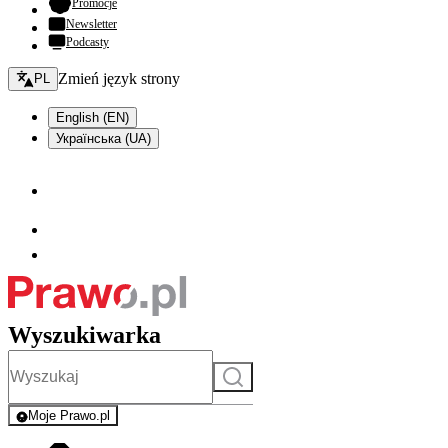
- otwiera się w nowej karcie
Promocje
Newsletter
Podcasty
Zmień język - bieżący:
Zmień język strony
PL
English (EN)
Українська (UA)
Wyszukiwarka
Szukaj
Moje Prawo.pl
- rejestracja i logowanie do serwisu