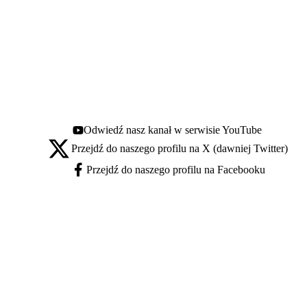
Odwiedź nasz kanał w serwisie YouTube
Youtube - otwiera się w nowej karcie
Przejdź do naszego profilu na X (dawniej Twitter)
X - otwiera się w nowej karcie
Przejdź do naszego profilu na Facebooku
Facebook - otwiera się w nowej karcie