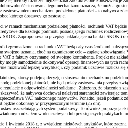
nie z tej metody rozliczeń będzie oznaczało określone konsekwencje z
dobrowolność stosowania tego mechanizmu oznacza, że można go stos
z zastosowaniem mechanizmu podzielonej płatności – to nabywca zdecyd
bec którego dostawcy go zastosuje.
i w ramach mechanizmu podzielonej płatności, rachunek VAT będzie 
kredytowe dla każdego podmiotu posiadającego rachunek rozliczeniow
j w SKOK. Zaproponowano przepisy nakładające na banki i SKOK-i ob
odki zgromadzone na rachunku VAT będą cały czas środkami należącym
 swojego uznania, choć na ograniczone cele – zapłatę zobowiązania
 VAT z faktury otrzymanej od swojego kontrahenta. Projekt nie zakła
żeby mogły samodzielnie dokonywać operacji finansowych na tych ra
ynie możliwość lepszej weryfikacji, czy podatnik uczciwie rozlicza s
atników, którzy podejmą decyzję o stosowaniu mechanizmu podzielone
todę podzielonej płatności, nie będą miały zastosowania przepisy zwi
e regulacje o odpowiedzialności solidarnej. Założono, że płacenie z
wskazywać, że nabywca dochował należytej staranności zawierając tran
bezpieczeństwa VAT naliczonego nabywców. Ponadto, jeżeli podatnik zd
t będzie dokonany w przyspieszonym terminie (25 dni).
 ustaw uszczelniających system podatkowy. To również propozycja ski
ieświadomym udziałem w nieuczciwych lub przestępczych praktykach i
e 1 kwietnia 2018 r., z wyjątkiem niektórych artykułów, które zaczn