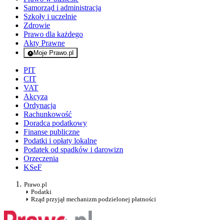
Samorząd i administracja
Szkoły i uczelnie
Zdrowie
Prawo dla każdego
Akty Prawne
Moje Prawo.pl
- rejestracja i logowanie do serwisu
PIT
CIT
VAT
Akcyza
Ordynacja
Rachunkowość
Doradca podatkowy
Finanse publiczne
Podatki i opłaty lokalne
Podatek od spadków i darowizn
Orzeczenia
KSeF
Prawo.pl
Podatki
Rząd przyjął mechanizm podzielonej płatności