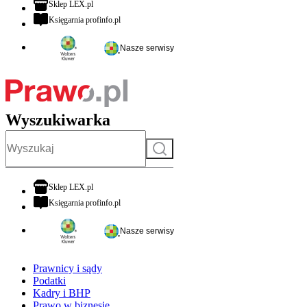
otwiera się w nowej karcie
Sklep LEX.pl
otwiera się w nowej karcie
Księgarnia profinfo.pl
Nasze serwisy
Wyszukiwarka
Szukaj
otwiera się w nowej karcie
Sklep LEX.pl
otwiera się w nowej karcie
Księgarnia profinfo.pl
Nasze serwisy
Prawnicy i sądy
Podatki
Kadry i BHP
Prawo w biznesie