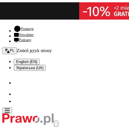
- otwiera się w nowej karcie
Promocje
Newsletter
Podcasty
Zmień język - bieżący:
Zmień język strony
PL
English (EN)
Українська (UA)