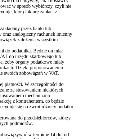
arówno dla nabywcy, jak i dostawcy
ować w sposób wybiórczy, czyli nie
uje, którą fakturę zapłaci z
zakładany przez banki lub
y oraz analogiczny rachunek imienny
owiązek założenia wszystkim
i do podatnika. Będzie on miał
 VAT do urzędu skarbowego lub
da, żeby organy podatkowe miały
chunkach. Dzięki proponowanemu
ię ze swoich zobowiązań w VAT.
j płatności. W szczególności do
ązane ze stosowaniem niektórych
 zastosowaniem mechanizmu
sakcję z kontrahentem, co będzie
ecyduje się na zwrot różnicy podatku
erowana do przedsiębiorców, którzy
nnych podmiotów.
ą obowiązywać w terminie 14 dni od