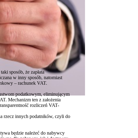
taki sposób, że zapłata
liczana w inny sposób, natomiast
bankowy – rachunek VAT.
oszustwom podatkowym, eliminującym
AT. Mechanizm ten z założenia
transparentność rozliczeń VAT-
 rzecz innych podatników, czyli do
atywa będzie należeć do nabywcy