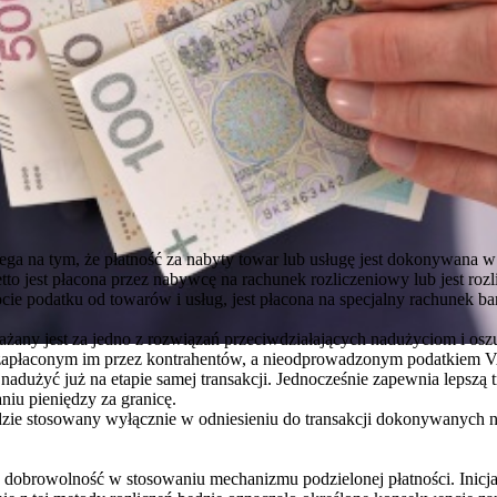
ga na tym, że płatność za nabyty towar lub usługę jest dokonywana w 
to jest płacona przez nabywcę na rachunek rozliczeniowy lub jest roz
cie podatku od towarów i usług, jest płacona na specjalny rachunek 
ażany jest za jedno z rozwiązań przeciwdziałających nadużyciom i 
zapłaconym im przez kontrahentów, a nieodprowadzonym podatkiem V
adużyć już na etapie samej transakcji. Jednocześnie zapewnia lepszą 
iu pieniędzy za granicę.
zie stosowany wyłącznie w odniesieniu do transakcji dokonywanych na
dobrowolność w stosowaniu mechanizmu podzielonej płatności. Inicj