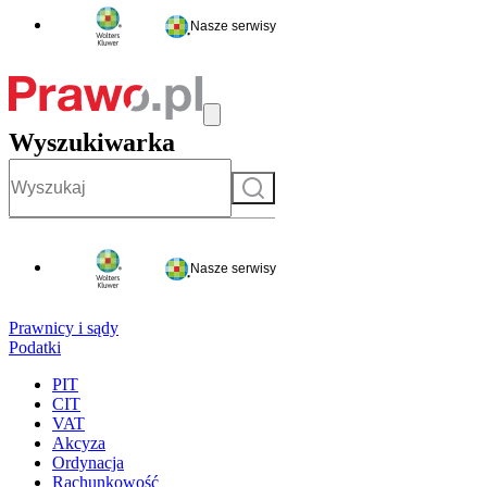
Nasze serwisy
Wyszukiwarka
Szukaj
Nasze serwisy
Prawnicy i sądy
Podatki
PIT
CIT
VAT
Akcyza
Ordynacja
Rachunkowość