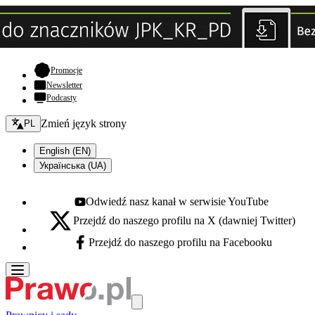
- otwiera się w nowej karcie
Promocje
Newsletter
Podcasty
Zmień język - bieżący:
Zmień język strony
PL
English (EN)
Українська (UA)
Odwiedź nasz kanał w serwisie YouTube
Youtube - otwiera się w nowej karcie
Przejdź do naszego profilu na X (dawniej Twitter)
X - otwiera się w nowej karcie
Przejdź do naszego profilu na Facebooku
Facebook - otwiera się w nowej karcie