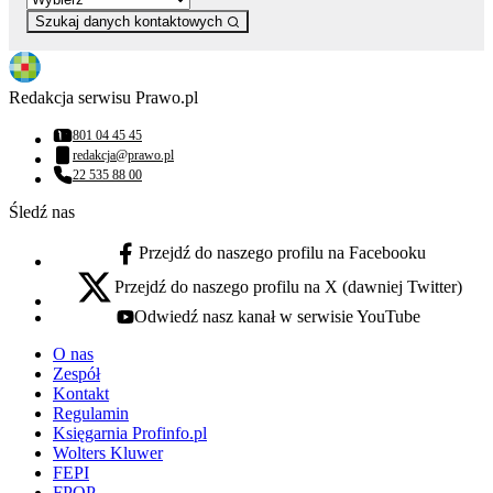
Szukaj danych kontaktowych
Redakcja serwisu Prawo.pl
801 04 45 45
Numer telefonu:
redakcja@prawo.pl
Adres email:
22 535 88 00
Numer telefonu:
Śledź nas
Przejdź do naszego profilu na Facebooku
facebook - otwiera się w nowej karcie
Przejdź do naszego profilu na X (dawniej Twitter)
x - otwiera się w nowej karcie
Odwiedź nasz kanał w serwisie YouTube
youtube - otwiera się w nowej karcie
O nas
Zespół
Kontakt
Regulamin
Księgarnia Profinfo.pl
Wolters Kluwer
FEPI
FPOP