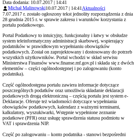
Data dodania: 10.07.2017 | 14:41
Michał Malinowski
10.07.2017 | 14:41
Aktualności
7.07.2017 r. zostało ogłoszony tekst jednolity rozporządzenia z dnia
28 grudnia 2015 r. w sprawie zakresu i warunków korzystania z
portalu podatkowego.
Portal Podatkowy to intuicyjny, funkcjonalny i łatwy w obsłudze
system teleinformatyczny administracji skarbowej, wspierający
podatników w prawidłowym wypełnianiu obowiązków
podatkowych. Został on zaprojektowany i dostosowany do potrzeb
wszystkich użytkowników. Portal wchodzi w skład serwisu
Ministerstwa Finansów www.finanse.mf.gov.pl i składa się z dwóch
elementów – części ogólnodostępnej i po zalogowaniu (konto
podatnika).
Część ogólnodostępna portalu zawiera informacje dotyczące
poszczególnych podatków oraz umożliwia składanie deklaracji
podatkowych drogą elektroniczną – częścią portalu jest system e-
Deklaracje. Oferuje też wiadomości dotyczące wypełniania
obowiązków podatkowych, kalendarz z ważnymi terminami,
kalkulatory, wyszukiwarki, Wstępnie wypełnione zeznanie
podatkowe (PFR) oraz usługę sprawdzenia statusu podmiotu w
VAT i sprawdzenia NIP.
Część po zalogowaniu – konto podatnika - stanowi bezpośredni