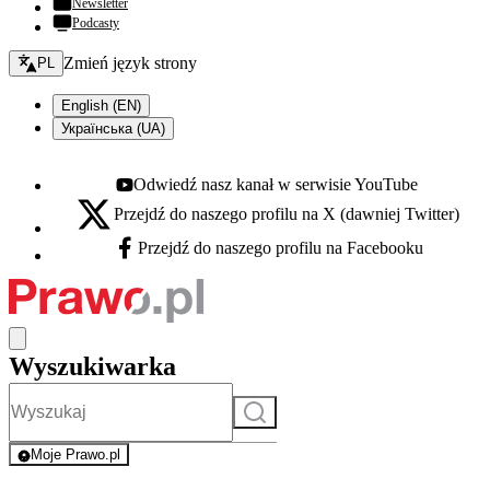
Newsletter
Podcasty
Zmień język - bieżący:
Zmień język strony
PL
English (EN)
Українська (UA)
Odwiedź nasz kanał w serwisie YouTube
Youtube - otwiera się w nowej karcie
Przejdź do naszego profilu na X (dawniej Twitter)
X - otwiera się w nowej karcie
Przejdź do naszego profilu na Facebooku
Facebook - otwiera się w nowej karcie
Wyszukiwarka
Szukaj
Moje Prawo.pl
- rejestracja i logowanie do serwisu