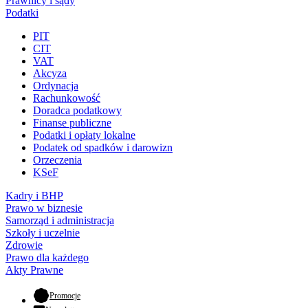
Prawnicy i sądy
Podatki
PIT
CIT
VAT
Akcyza
Ordynacja
Rachunkowość
Doradca podatkowy
Finanse publiczne
Podatki i opłaty lokalne
Podatek od spadków i darowizn
Orzeczenia
KSeF
Kadry i BHP
Prawo w biznesie
Samorząd i administracja
Szkoły i uczelnie
Zdrowie
Prawo dla każdego
Akty Prawne
- otwiera się w nowej karcie
Promocje