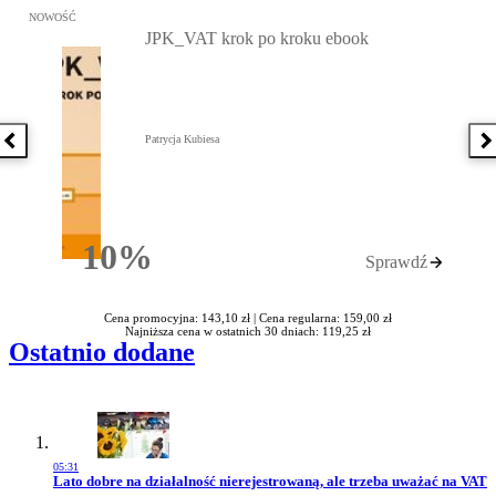
Przejdź do: JPK_VAT krok po kroku ebook, Patrycja Kubiesa - otw
NOWOŚĆ
JPK_VAT krok po kroku ebook
Patrycja Kubiesa
Poprzednia książka
N
10%
Sprawdź
Rabatu
Cena promocyjna: 143,10 zł |
Cena regularna: 159,00 zł
Najniższa cena w ostatnich 30 dniach: 119,25 zł
Ostatnio dodane
05:31
Przejdź do artykułu:
Lato dobre na działalność nierejestrowaną, ale trzeba uważać na VAT