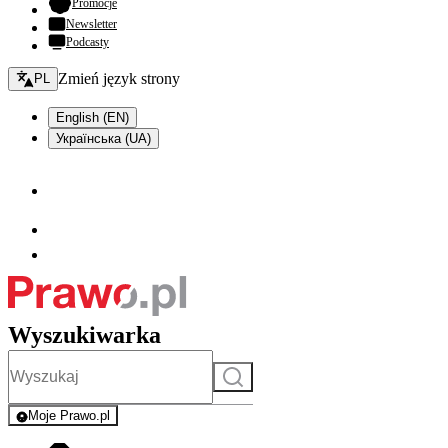
- otwiera się w nowej karcie
Promocje
Newsletter
Podcasty
Zmień język - bieżący:
Zmień język strony
PL
English (EN)
Українська (UA)
Wyszukiwarka
Szukaj
Moje Prawo.pl
- rejestracja i logowanie do serwisu