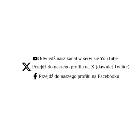
Odwiedź nasz kanał w serwisie YouTube
Youtube - otwiera się w nowej karcie
Przejdź do naszego profilu na X (dawniej Twitter)
X - otwiera się w nowej karcie
Przejdź do naszego profilu na Facebooku
Facebook - otwiera się w nowej karcie