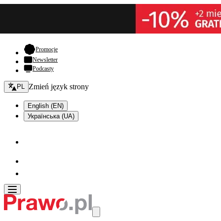
- otwiera się w nowej karcie
Promocje
Newsletter
Podcasty
Zmień język - bieżący:
Zmień język strony
PL
English (EN)
Українська (UA)