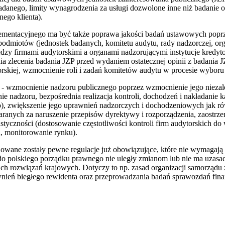
badanego, limity wynagrodzenia za usługi dozwolone inne niż badanie o
ego klienta).
lementacyjnego ma być także poprawa jakości badań ustawowych poprze
podmiotów (jednostek badanych, komitetu audytu, rady nadzorczej, or
dzy firmami audytorskimi a organami nadzorującymi instytucje kredyt
a zlecenia badania JZP przed wydaniem ostatecznej opinii z badania J
orskiej, wzmocnienie roli i zadań komitetów audytu w procesie wyboru 
 - wzmocnienie nadzoru publicznego poprzez wzmocnienie jego niezal
e nadzoru, bezpośrednia realizacja kontroli, dochodzeń i nakładani
), zwiększenie jego uprawnień nadzorczych i dochodzeniowych jak rów
karanych za naruszenie przepisów dyrektywy i rozporządzenia, zaostrz
styczności (dostosowanie częstotliwości kontroli firm audytorskich d
, monitorowanie rynku).
owane zostały pewne regulacje już obowiązujące, które nie wymagają 
do polskiego porządku prawnego nie uległy zmianom lub nie ma uzasa
tach rozwiązań krajowych. Dotyczy to np. zasad organizacji samorzą
wnień biegłego rewidenta oraz przeprowadzania badań sprawozdań fina