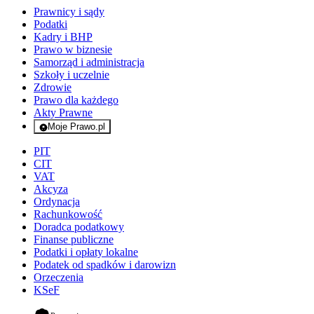
Prawnicy i sądy
Podatki
Kadry i BHP
Prawo w biznesie
Samorząd i administracja
Szkoły i uczelnie
Zdrowie
Prawo dla każdego
Akty Prawne
Moje Prawo.pl
- rejestracja i logowanie do serwisu
PIT
CIT
VAT
Akcyza
Ordynacja
Rachunkowość
Doradca podatkowy
Finanse publiczne
Podatki i opłaty lokalne
Podatek od spadków i darowizn
Orzeczenia
KSeF