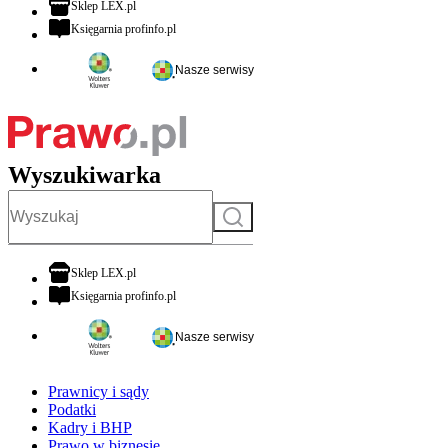
otwiera się w nowej karcie
Sklep LEX.pl
otwiera się w nowej karcie
Księgarnia profinfo.pl
Nasze serwisy
Wyszukiwarka
Szukaj
otwiera się w nowej karcie
Sklep LEX.pl
otwiera się w nowej karcie
Księgarnia profinfo.pl
Nasze serwisy
Prawnicy i sądy
Podatki
Kadry i BHP
Prawo w biznesie