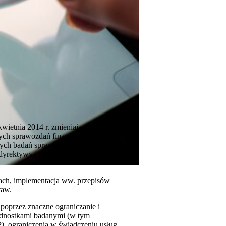
ietnia 2014 r. zmieniającej
ych sprawozdań finansowych oraz
wych badań sprawozdań finansowych
dyrektywy i rozporządzenia do 17
tach, implementacja ww. przepisów
taw.
poprzez znaczne ograniczanie i
jednostkami badanymi (w tym
), ograniczenia w świadczeniu usług