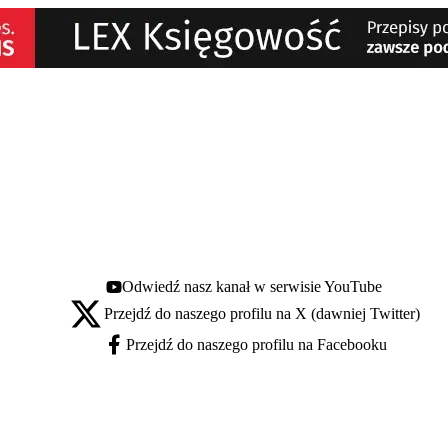
Odwiedź nasz kanał w serwisie YouTube
Youtube - otwiera się w nowej karcie
Przejdź do naszego profilu na X (dawniej Twitter)
X - otwiera się w nowej karcie
Przejdź do naszego profilu na Facebooku
Facebook - otwiera się w nowej karcie