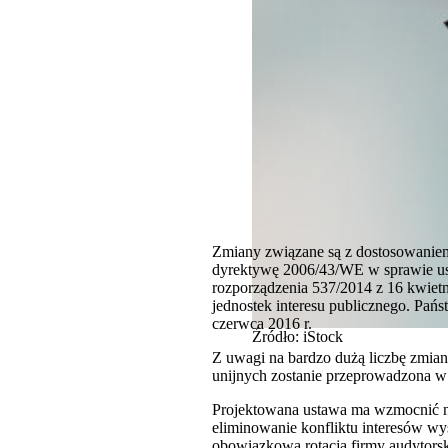
Zmiany związane są z dostosowaniem
dyrektywę 2006/43/WE w sprawie us
rozporządzenia 537/2014 z 16 kwie
jednostek interesu publicznego. Pań
czerwca 2016 r.
Źródło: iStock
Z uwagi na bardzo dużą liczbę zmian
unijnych zostanie przeprowadzona w 
Projektowana ustawa ma wzmocnić nie
eliminowanie konfliktu interesów wy
obowiązkowa rotacja firmy audytorsk