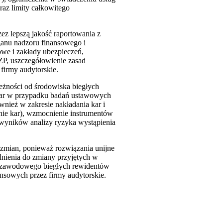
raz limity całkowitego
z lepszą jakość raportowania z
ganu nadzoru finansowego i
owe i zakłady ubezpieczeń,
ZP, uszczegółowienie zasad
firmy audytorskie.
eżności od środowiska biegłych
e kar w przypadku badań ustawowych
nież w zakresie nakładania kar i
enie kar), wzmocnienie instrumentów
o wyników analizy ryzyka wystąpienia
zmian, ponieważ rozwiązania unijne
dnienia do zmiany przyjętych w
du zawodowego biegłych rewidentów
nsowych przez firmy audytorskie.