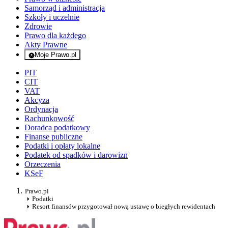
Samorząd i administracja
Szkoły i uczelnie
Zdrowie
Prawo dla każdego
Akty Prawne
Moje Prawo.pl
- rejestracja i logowanie do serwisu
PIT
CIT
VAT
Akcyza
Ordynacja
Rachunkowość
Doradca podatkowy
Finanse publiczne
Podatki i opłaty lokalne
Podatek od spadków i darowizn
Orzeczenia
KSeF
Prawo.pl
Podatki
Resort finansów przygotował nową ustawę o biegłych rewidentach