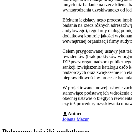
innych niż badanie na rzecz klienta 
wynagrodzenia uzyskiwanego od jedn
Efektem legislacyjnego procesu imp
badania na rzecz różnych adresatów/
audytowego), regularny dialog pomię
dodatkową kontrolę jakości wykonani
wewnętrznej organizacji firmy audyt
Celem przygotowanej ustawy jest też
rewidentów (brak praktyków w organi
JZP przez organ nadzoru publicznego
sankcji (zwiększenie katalogu osób 
nadzorczych oraz zwiększenie ich ela
nieprawidłowości w procesie badania
W projektowanej nowej ustawie zach
stanowiące podstawę ich wdrożenia 
obecnej ustawie o biegłych rewiden
czy też procedury uzyskiwania upra
Autor:
Jolanta Mazur
Polecamy książki podatkowe