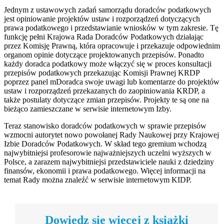
Jednym z ustawowych zadań samorządu doradców podatkowych
jest opiniowanie projektów ustaw i rozporządzeń dotyczących
prawa podatkowego i przedstawianie wniosków w tym zakresie. Tę
funkcję pełni Krajowa Rada Doradców Podatkowych działając
przez Komisję Prawną, która opracowuje i przekazuje odpowiednim
organom opinie dotyczące projektowanych przepisów. Ponadto
każdy doradca podatkowy może włączyć się w proces konsultacji
przepisów podatkowych przekazując Komisji Prawnej KRDP
poprzez panel mDoradca swoje uwagi lub komentarze do projektów
ustaw i rozporządzeń przekazanych do zaopiniowania KRDP, a
także postulaty dotyczące zmian przepisów. Projekty te są one na
bieżąco zamieszczane w serwisie internetowym Izby.
Teraz stanowisko doradców podatkowych w sprawie przepisów
wzmocni autorytet nowo powołanej Rady Naukowej przy Krajowej
Izbie Doradców Podatkowych. W skład tego gremium wchodzą
najwybitniejsi profesorowie najważniejszych uczelni wyższych w
Polsce, a zarazem najwybitniejsi przedstawiciele nauki z dziedziny
finansów, ekonomii i prawa podatkowego. Więcej informacji na
temat Rady można znaleźć w serwisie internetowym KIDP.
Dowiedz się więcej z książki