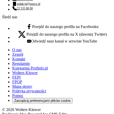
Numer telefonu:
redakcja@prawo.pl
Adres email:
22 535 88 00
Numer telefonu:
Śledź nas
Przejdź do naszego profilu na Facebooku
facebook - otwiera się w nowej karcie
Przejdź do naszego profilu na X (dawniej Twitter)
x - otwiera się w nowej karcie
Odwiedź nasz kanał w serwisie YouTube
youtube - otwiera się w nowej karcie
O nas
Zespół
Kontakt
Regulamin
Księgarnia Profinfo.pl
Wolters Kluwer
FEPI
FPOP
Mapa strony
Polityka prywatności
Pomoc
Zarządzaj preferencjami plików cookie
© 2026 Wolters Kluwer