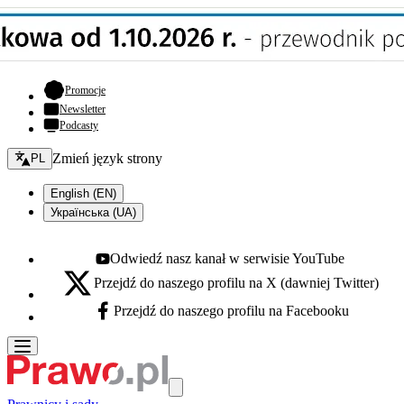
- otwiera się w nowej karcie
Promocje
Newsletter
Podcasty
Zmień język - bieżący:
Zmień język strony
PL
English (EN)
Українська (UA)
Odwiedź nasz kanał w serwisie YouTube
Youtube - otwiera się w nowej karcie
Przejdź do naszego profilu na X (dawniej Twitter)
X - otwiera się w nowej karcie
Przejdź do naszego profilu na Facebooku
Facebook - otwiera się w nowej karcie