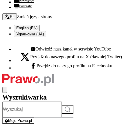
Newsletter
Podcasty
Zmień język - bieżący:
Zmień język strony
PL
English (EN)
Українська (UA)
Odwiedź nasz kanał w serwisie YouTube
Youtube - otwiera się w nowej karcie
Przejdź do naszego profilu na X (dawniej Twitter)
X - otwiera się w nowej karcie
Przejdź do naszego profilu na Facebooku
Facebook - otwiera się w nowej karcie
Wyszukiwarka
Szukaj
Moje Prawo.pl
- rejestracja i logowanie do serwisu