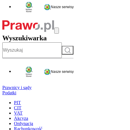
Nasze serwisy
Wyszukiwarka
Szukaj
Nasze serwisy
Prawnicy i sądy
Podatki
PIT
CIT
VAT
Akcyza
Ordynacja
Rachunkowość