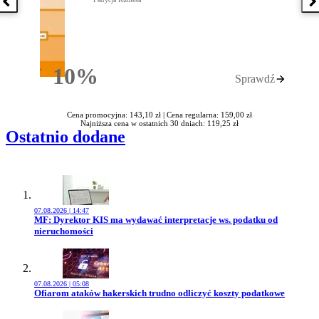
Poprzednia książka
N
10%
Sprawdź
Rabatu
Cena promocyjna: 143,10 zł |
Cena regularna: 159,00 zł
Najniższa cena w ostatnich 30 dniach: 119,25 zł
Ostatnio dodane
07.08.2026 | 14:47
Przejdź do artykułu:
MF: Dyrektor KIS ma wydawać interpretacje ws. podatku od
nieruchomości
07.08.2026 | 05:08
Przejdź do artykułu:
Ofiarom ataków hakerskich trudno odliczyć koszty podatkowe