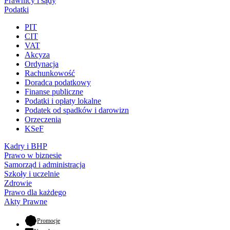
Prawnicy i sądy
Podatki
PIT
CIT
VAT
Akcyza
Ordynacja
Rachunkowość
Doradca podatkowy
Finanse publiczne
Podatki i opłaty lokalne
Podatek od spadków i darowizn
Orzeczenia
KSeF
Kadry i BHP
Prawo w biznesie
Samorząd i administracja
Szkoły i uczelnie
Zdrowie
Prawo dla każdego
Akty Prawne
- otwiera się w nowej karcie
Promocje