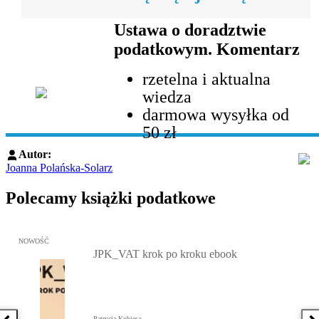
Ustawa o doradztwie
podatkowym. Komentarz
rzetelna i aktualna
wiedza
darmowa wysyłka od
50 zł
Autor:
Joanna Polańska-Solarz
Polecamy książki podatkowe
Przejdź do: JPK_VAT krok po kroku ebook, Patrycja Kubiesa - otw
NOWOŚĆ
JPK_VAT krok po kroku ebook
Patrycja Kubiesa