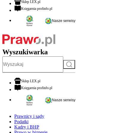
otwiera się w nowej karcie
Sklep LEX.pl
otwiera się w nowej karcie
Księgarnia profinfo.pl
Nasze serwisy
Wyszukiwarka
Szukaj
otwiera się w nowej karcie
Sklep LEX.pl
otwiera się w nowej karcie
Księgarnia profinfo.pl
Nasze serwisy
Prawnicy i sądy
Podatki
Kadry i BHP
Prawo w biznesie