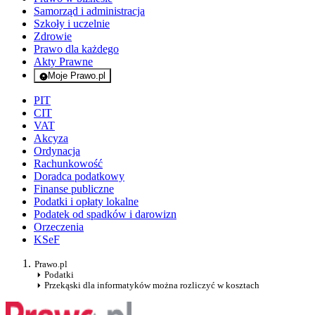
Samorząd i administracja
Szkoły i uczelnie
Zdrowie
Prawo dla każdego
Akty Prawne
Moje Prawo.pl
- rejestracja i logowanie do serwisu
PIT
CIT
VAT
Akcyza
Ordynacja
Rachunkowość
Doradca podatkowy
Finanse publiczne
Podatki i opłaty lokalne
Podatek od spadków i darowizn
Orzeczenia
KSeF
Prawo.pl
Podatki
Przekąski dla informatyków można rozliczyć w kosztach