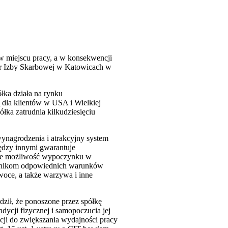
w miejscu pracy, a w konsekwencji
tor Izby Skarbowej w Katowicach w
łka działa na rynku
 dla klientów w USA i Wielkiej
łka zatrudnia kilkudziesięciu
ynagrodzenia i atrakcyjny system
ędzy innymi gwarantuje
akże możliwość wypoczynku w
ownikom odpowiednich warunków
woce, a także warzywa i inne
ził, że ponoszone przez spółkę
ycji fizycznej i samopoczucia jej
cji do zwiększania wydajności pracy