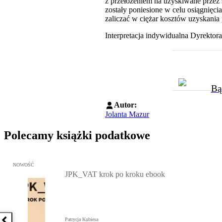
z przełożeniem na uzyskiwane przez s
zostały poniesione w celu osiągnię
zaliczać w ciężar kosztów uzyskani
Interpretacja indywidualna Dyrektor
Bą
Autor:
Jolanta Mazur
Polecamy książki podatkowe
Przejdź do: JPK_VAT krok po kroku ebook, Patrycja Kubiesa - otw
NOWOŚĆ
JPK_VAT krok po kroku ebook
Patrycja Kubiesa