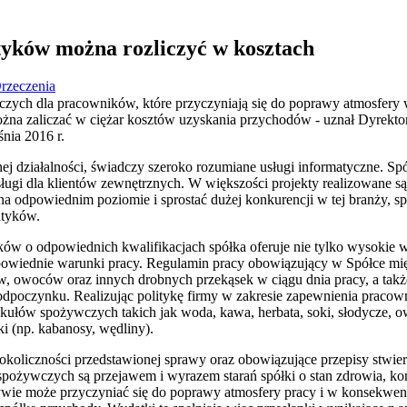
tyków można rozliczyć w kosztach
rzeczenia
zych dla pracowników, które przyczyniają się do poprawy atmosfery 
ożna zaliczać w ciężar kosztów uzyskania przychodów - uznał Dyrek
śnia 2016 r.
działalności, świadczy szeroko rozumiane usługi informatyczne. Spó
ugi dla klientów zewnętrznych. W większości projekty realizowane są
a odpowiednim poziomie i sprostać dużej konkurencji w tej branży, spó
tyków.
ów o odpowiednich kwalifikacjach spółka oferuje nie tylko wysokie w
powiednie warunki pracy. Regulamin pracy obowiązujący w Spółce mi
w, owoców oraz innych drobnych przekąsek w ciągu dnia pracy, a t
poczynku. Realizując politykę firmy w zakresie zapewnienia prac
kułów spożywczych takich jak woda, kawa, herbata, soki, słodycze, o
ki (np. kabanosy, wędliny).
oliczności przedstawionej sprawy oraz obowiązujące przepisy stwierd
spożywczych są przejawem i wyrazem starań spółki o stan zdrowia, kond
ywie może przyczyniać się do poprawy atmosfery pracy i w konsekwen