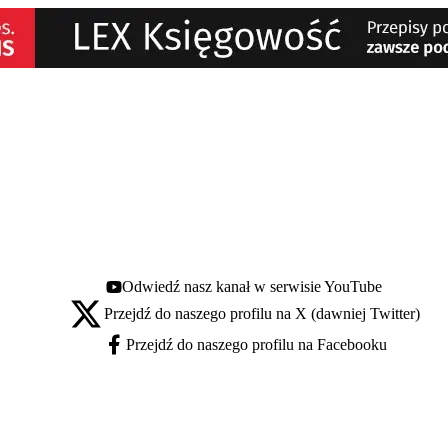
Odwiedź nasz kanał w serwisie YouTube
Youtube - otwiera się w nowej karcie
Przejdź do naszego profilu na X (dawniej Twitter)
X - otwiera się w nowej karcie
Przejdź do naszego profilu na Facebooku
Facebook - otwiera się w nowej karcie