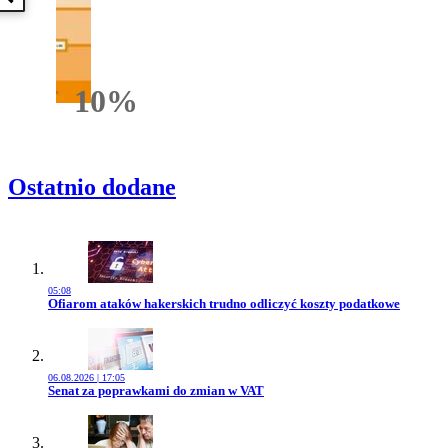
Poprzednia książka
10%
Rabatu
Ostatnio dodane
05:08
Przejdź do artykułu:
Ofiarom ataków hakerskich trudno odliczyć koszty podatkowe
06.08.2026 | 17:05
Przejdź do artykułu:
Senat za poprawkami do zmian w VAT