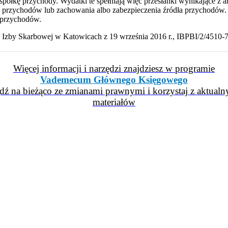
półkę przychody. Wydatki te spełniają więc przesłanki wynikające z a
cia przychodów lub zachowania albo zabezpieczenia źródła przychod
a przychodów.
a Izby Skarbowej w Katowicach z 19 września 2016 r., IBPBI/2/4510-
Więcej informacji i narzędzi znajdziesz w programie
Vademecum Głównego Księgowego
dź na bieżąco ze zmianami prawnymi i korzystaj z aktualn
materiałów
iera się w nowym oknie