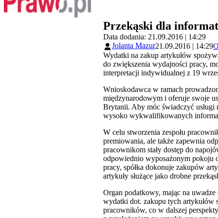
Przekąski dla informa
Data dodania: 21.09.2016 | 14:29
Jolanta Mazur
21.09.2016 | 14:29
O
Wydatki na zakup artykułów spożywc
do zwiększenia wydajności pracy, m
interpretacji indywidualnej z 19 wrze
Wnioskodawca w ramach prowadzonej 
międzynarodowym i oferuje swoje usł
Brytanii. Aby móc świadczyć usługi n
wysoko wykwalifikowanych informa
W celu stworzenia zespołu pracownik
premiowania, ale także zapewnia od
pracownikom stały dostęp do napojó
odpowiednio wyposażonym pokoju od
pracy, spółka dokonuje zakupów arty
artykuły służące jako drobne przekąs
Organ podatkowy, mając na uwadze ok
wydatki dot. zakupu tych artykułów 
pracowników, co w dalszej perspekt