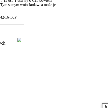
rt. 15 ust. 1 ustawy o CIT bowiem
ów. Tym samym wnioskodawca może je
742/16-1/JP
ych