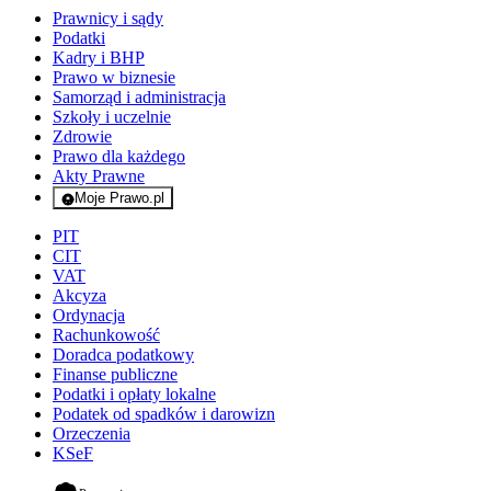
Prawnicy i sądy
Podatki
Kadry i BHP
Prawo w biznesie
Samorząd i administracja
Szkoły i uczelnie
Zdrowie
Prawo dla każdego
Akty Prawne
Moje Prawo.pl
- rejestracja i logowanie do serwisu
PIT
CIT
VAT
Akcyza
Ordynacja
Rachunkowość
Doradca podatkowy
Finanse publiczne
Podatki i opłaty lokalne
Podatek od spadków i darowizn
Orzeczenia
KSeF