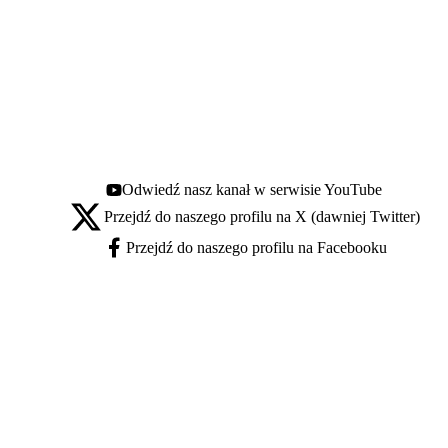
Odwiedź nasz kanał w serwisie YouTube
Youtube - otwiera się w nowej karcie
Przejdź do naszego profilu na X (dawniej Twitter)
X - otwiera się w nowej karcie
Przejdź do naszego profilu na Facebooku
Facebook - otwiera się w nowej karcie