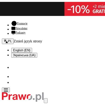
- otwiera się w nowej karcie
Promocje
Newsletter
Podcasty
Zmień język - bieżący:
Zmień język strony
PL
English (EN)
Українська (UA)