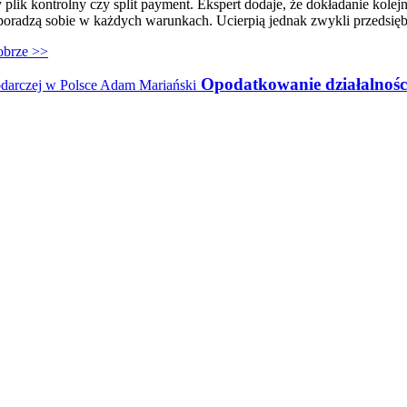
 plik kontrolny czy split payment. Ekspert dodaje, że dokładanie kolej
poradzą sobie w każdych warunkach. Ucierpią jednak zwykli przedsięb
obrze >>
Opodatkowanie działalności
iera się w nowym oknie