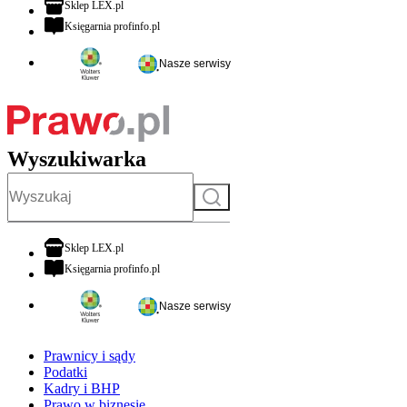
otwiera się w nowej karcie
Sklep LEX.pl
otwiera się w nowej karcie
Księgarnia profinfo.pl
Nasze serwisy
Wyszukiwarka
Szukaj
otwiera się w nowej karcie
Sklep LEX.pl
otwiera się w nowej karcie
Księgarnia profinfo.pl
Nasze serwisy
Prawnicy i sądy
Podatki
Kadry i BHP
Prawo w biznesie