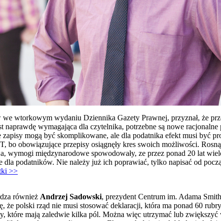
ów we wtorkowym wydaniu Dziennika Gazety Prawnej, przyznał, że prz
t naprawdę wymagająca dla czytelnika, potrzebne są nowe racjonalne 
ne zapisy mogą być skomplikowane, ale dla podatnika efekt musi być pro
IT, bo obowiązujące przepisy osiągnęły kres swoich możliwości. Ros
acja, wymogi międzynarodowe spowodowały, ze przez ponad 20 lat wiel
ste dla podatników. Nie należy już ich poprawiać, tylko napisać od pocz
tki >>
rdza również
Andrzej Sadowski
, prezydent Centrum im. Adama Smit
e polski rząd nie musi stosować deklaracji, która ma ponad 60 rubry
rzy, które mają zaledwie kilka pól. Można więc utrzymać lub zwiększy