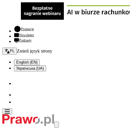
- otwiera się w nowej karcie
Promocje
Newsletter
Podcasty
Zmień język - bieżący:
Zmień język strony
PL
English (EN)
Українська (UA)