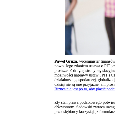
Paweł Gruza
, wiceminister finans
nowo. Jego zdaniem ustawa o PIT jes
prostsze. Z drugiej strony legislacyj
możliwości naprawy ustaw i PIT i C
działalności gospodarczej, globaliz
dzisiaj nie są one przyjazne, ani pro
Biznes nie jest po to, aby płacić poda
Zły stan prawa podatkowego potwie
eNewsroom. Sadowski zwraca uwagę, ż
przedsiębiorcy korzystają z formula