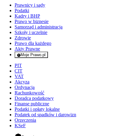
Prawnicy i sądy
Podatki
Kadry i BHP
Prawo w biznesie
Samorząd i administracja
Szkoły i uczelnie
Zdrowie
Prawo dla każdego
Akty Prawne
Moje Prawo.pl
- rejestracja i logowanie do serwisu
PIT
CIT
VAT
Akcyza
Ordynacja
Rachunkowość
Doradca podatkowy
Finanse publiczne
Podatki i opłaty lokalne
Podatek od spadków i darowizn
Orzeczenia
KSeF