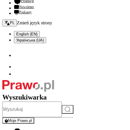
- otwiera się w nowej karcie
Promocje
Newsletter
Podcasty
Zmień język - bieżący:
Zmień język strony
PL
English (EN)
Українська (UA)
Wyszukiwarka
Szukaj
Moje Prawo.pl
- rejestracja i logowanie do serwisu