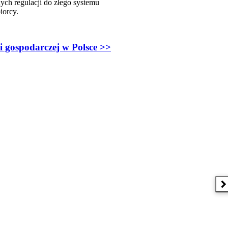
nych regulacji do złego systemu
iorcy.
 gospodarczej w Polsce >>
N