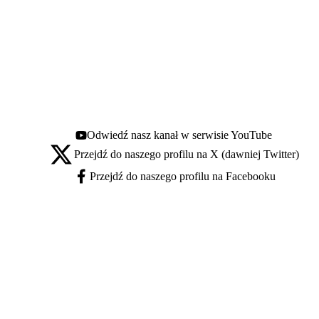
Odwiedź nasz kanał w serwisie YouTube
Youtube - otwiera się w nowej karcie
Przejdź do naszego profilu na X (dawniej Twitter)
X - otwiera się w nowej karcie
Przejdź do naszego profilu na Facebooku
Facebook - otwiera się w nowej karcie