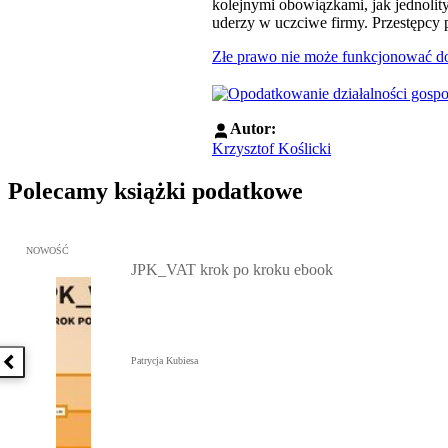
kolejnymi obowiązkami, jak jednolity
uderzy w uczciwe firmy. Przestępcy 
Złe prawo nie może funkcjonować d
Autor:
Krzysztof Koślicki
Polecamy książki podatkowe
Przejdź do: JPK_VAT krok po kroku ebook, Patrycja Kubiesa - otw
NOWOŚĆ
JPK_VAT krok po kroku ebook
Patrycja Kubiesa
Poprzednia książka