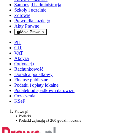
Samorząd i administracja
Szkoły i uczelnie
Zdrowie
Prawo dla każdego
Akty Prawne
Moje Prawo.pl
- rejestracja i logowanie do serwisu
PIT
CIT
VAT
Akcyza
Ordynacja
Rachunkowość
Doradca podatkowy
Finanse publiczne
Podatki i opłaty lokalne
Podatek od spadków i darowizn
Orzeczenia
KSeF
Prawo.pl
Podatki
Podatki zajmują aż 260 godzin rocznie