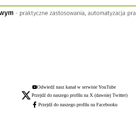
Odwiedź nasz kanał w serwisie YouTube
Youtube - otwiera się w nowej karcie
Przejdź do naszego profilu na X (dawniej Twitter)
X - otwiera się w nowej karcie
Przejdź do naszego profilu na Facebooku
Facebook - otwiera się w nowej karcie