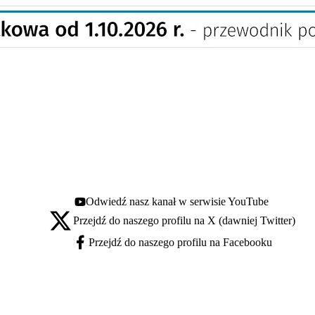
Odwiedź nasz kanał w serwisie YouTube
Youtube - otwiera się w nowej karcie
Przejdź do naszego profilu na X (dawniej Twitter)
X - otwiera się w nowej karcie
Przejdź do naszego profilu na Facebooku
Facebook - otwiera się w nowej karcie