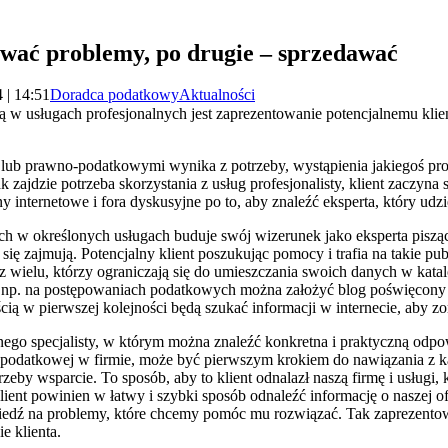
ywać problemy, po drugie – sprzedawać
 | 14:51
Doradca podatkowy
Aktualności
 w usługach profesjonalnych jest zaprezentowanie potencjalnemu klie
lub prawno-podatkowymi wynika z potrzeby, wystąpienia jakiegoś pr
ak zajdzie potrzeba skorzystania z usług profesjonalisty, klient zaczyn
ny internetowe i fora dyskusyjne po to, aby znaleźć eksperta, który udz
 w określonych usługach buduje swój wizerunek jako eksperta pisząc
się zajmują. Potencjalny klient poszukując pomocy i trafia na takie pub
 z wielu, którzy ograniczają się do umieszczania swoich danych w kat
j np. na postępowaniach podatkowych można założyć blog poświęcony
ią w pierwszej kolejności będą szukać informacji w internecie, aby zo
go specjalisty, w którym można znaleźć konkretna i praktyczną od
i podatkowej w firmie, może być pierwszym krokiem do nawiązania z ka
zeby wsparcie. To sposób, aby to klient odnalazł naszą firmę i usługi, 
lient powinien w łatwy i szybki sposób odnaleźć informację o naszej of
iedź na problemy, które chcemy pomóc mu rozwiązać. Tak zaprezentow
e klienta.