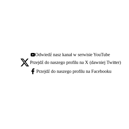
Odwiedź nasz kanał w serwisie YouTube
Youtube - otwiera się w nowej karcie
Przejdź do naszego profilu na X (dawniej Twitter)
X - otwiera się w nowej karcie
Przejdź do naszego profilu na Facebooku
Facebook - otwiera się w nowej karcie