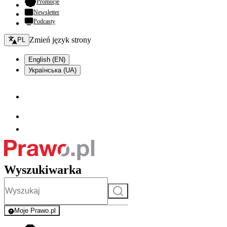
- otwiera się w nowej karcie
Promocje
Newsletter
Podcasty
Zmień język - bieżący:
Zmień język strony
PL
English (EN)
Українська (UA)
Wyszukiwarka
Szukaj
Moje Prawo.pl
- rejestracja i logowanie do serwisu