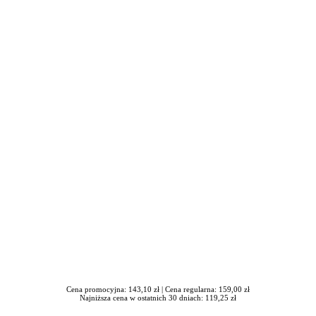
iera się w nowym oknie
Cena promocyjna: 143,10 zł |
Cena regularna: 159,00 zł
Najniższa cena w ostatnich 30 dniach: 119,25 zł