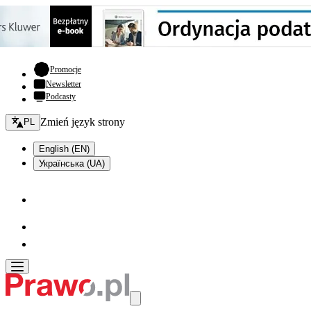
- otwiera się w nowej karcie
Promocje
Newsletter
Podcasty
Zmień język - bieżący:
Zmień język strony
PL
English (EN)
Українська (UA)