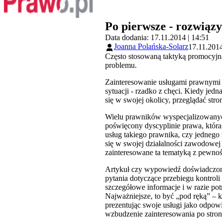
Po pierwsze - rozwiąz
Data dodania: 17.11.2014 | 14:51
Joanna Polańska-Solarz
17.11.2014
Często stosowaną taktyką promocyjną
problemu.
Zainteresowanie usługami prawnymi 
sytuacji - rzadko z chęci. Kiedy jedn
się w swojej okolicy, przeglądać stro
Wielu prawników wyspecjalizowanych
poświęcony dyscyplinie prawa, która 
usług takiego prawnika, czy jednego
się w swojej działalności zawodowe
zainteresowane ta tematyką z pewnośc
Artykuł czy wypowiedź doświadczone
pytania dotyczące przebiegu kontrol
szczegółowe informacje i w razie potr
Najważniejsze, to być „pod ręką” – k
prezentując swoje usługi jako odpow
wzbudzenie zainteresowania po stroni