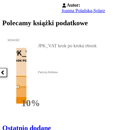
Autor:
Joanna Polańska-Solarz
Polecamy książki podatkowe
Przejdź do: JPK_VAT krok po kroku ebook, Patrycja Kubiesa - otw
NOWOŚĆ
JPK_VAT krok po kroku ebook
Patrycja Kubiesa
Poprzednia książka
10%
Rabatu
Ostatnio dodane