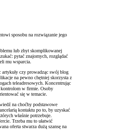
ntowi sposobu na rozwiązanie jego
oblemu lub zbyt skomplikowanej
a szukać: pytać znajomych, rozglądać
ieli mu wsparcia.
 artykuły czy prowadząc swój blog
likacje na pewno chętniej skorzysta z
alogach teleadresowych. Koncentrując
 kontrolom w firmie. Osoby
rientować się w temacie.
powiedź na choćby podstawowe
ncelarią kontaktu po to, by uzyskać
których właśnie potrzebuje.
ercie. Trzeba mu to ułatwić
ana oferta stwarza dużą szansę na