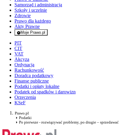
Samorząd i administracja
Szkoły i uczelnie
Zdrowie
Prawo dla każdego
Akty Prawne
Moje Prawo.pl
- rejestracja i logowanie do serwisu
PIT
CIT
VAT
Akcyza
Ordynacja
Rachunkowość
Doradca podatkowy
Finanse publiczne
Podatki i opłaty lokalne
Podatek od spadków i darowizn
Orzeczenia
KSeF
Prawo.pl
Podatki
Po pierwsze - rozwiązywać problemy, po drugie – sprzedawać