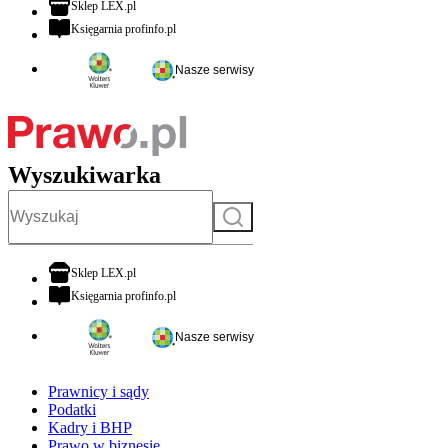
otwiera się w nowej karcie
Sklep LEX.pl
otwiera się w nowej karcie
Księgarnia profinfo.pl
Nasze serwisy
Wyszukiwarka
Szukaj
otwiera się w nowej karcie
Sklep LEX.pl
otwiera się w nowej karcie
Księgarnia profinfo.pl
Nasze serwisy
Prawnicy i sądy
Podatki
Kadry i BHP
Prawo w biznesie