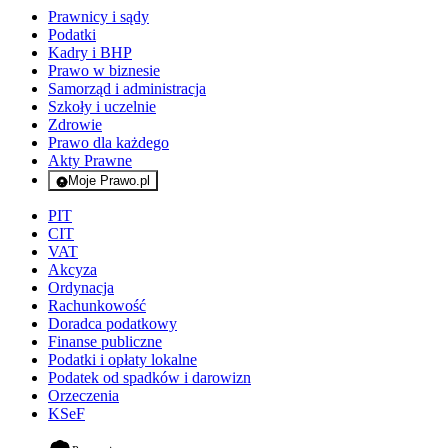
Prawnicy i sądy
Podatki
Kadry i BHP
Prawo w biznesie
Samorząd i administracja
Szkoły i uczelnie
Zdrowie
Prawo dla każdego
Akty Prawne
Moje Prawo.pl
- rejestracja i logowanie do serwisu
PIT
CIT
VAT
Akcyza
Ordynacja
Rachunkowość
Doradca podatkowy
Finanse publiczne
Podatki i opłaty lokalne
Podatek od spadków i darowizn
Orzeczenia
KSeF