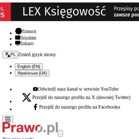
- otwiera się w nowej karcie
Promocje
Newsletter
Podcasty
Zmień język - bieżący:
Zmień język strony
PL
English (EN)
Українська (UA)
Odwiedź nasz kanał w serwisie YouTube
Youtube - otwiera się w nowej karcie
Przejdź do naszego profilu na X (dawniej Twitter)
X - otwiera się w nowej karcie
Przejdź do naszego profilu na Facebooku
Facebook - otwiera się w nowej karcie