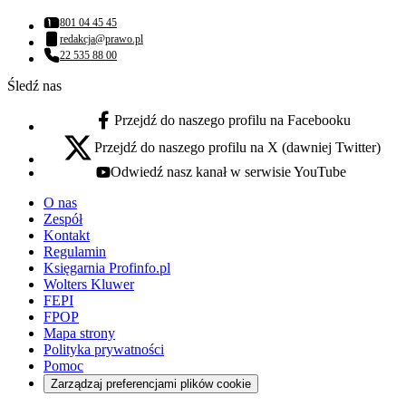
801 04 45 45
Numer telefonu:
redakcja@prawo.pl
Adres email:
22 535 88 00
Numer telefonu:
Śledź nas
Przejdź do naszego profilu na Facebooku
facebook - otwiera się w nowej karcie
Przejdź do naszego profilu na X (dawniej Twitter)
x - otwiera się w nowej karcie
Odwiedź nasz kanał w serwisie YouTube
youtube - otwiera się w nowej karcie
O nas
Zespół
Kontakt
Regulamin
Księgarnia Profinfo.pl
Wolters Kluwer
FEPI
FPOP
Mapa strony
Polityka prywatności
Pomoc
Zarządzaj preferencjami plików cookie