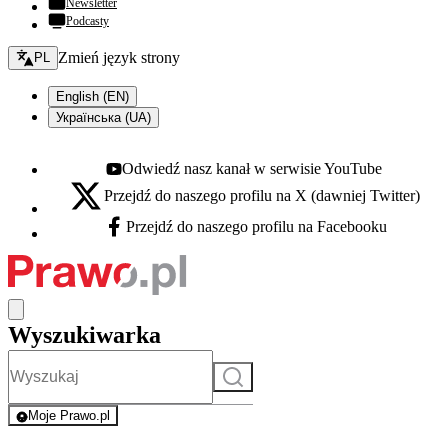
Newsletter
Podcasty
Zmień język - bieżący:
Zmień język strony
PL
English (EN)
Українська (UA)
Odwiedź nasz kanał w serwisie YouTube
Youtube - otwiera się w nowej karcie
Przejdź do naszego profilu na X (dawniej Twitter)
X - otwiera się w nowej karcie
Przejdź do naszego profilu na Facebooku
Facebook - otwiera się w nowej karcie
Wyszukiwarka
Szukaj
Moje Prawo.pl
- rejestracja i logowanie do serwisu