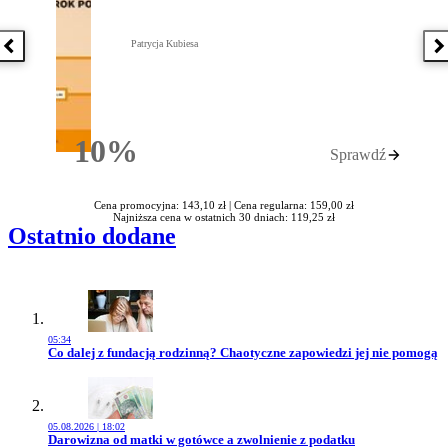
Patrycja Kubiesa
Poprzednia książka
N
10%
Sprawdź
Rabatu
Cena promocyjna: 143,10 zł |
Cena regularna: 159,00 zł
Najniższa cena w ostatnich 30 dniach: 119,25 zł
Ostatnio dodane
05:34
Przejdź do artykułu:
Co dalej z fundacją rodzinną? Chaotyczne zapowiedzi jej nie pomogą
05.08.2026 | 18:02
Przejdź do artykułu:
Darowizna od matki w gotówce a zwolnienie z podatku