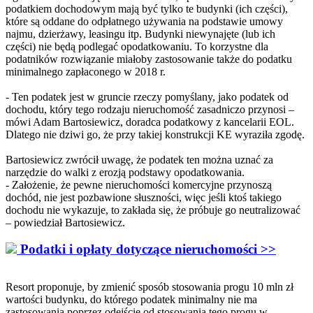
podatkiem dochodowym mają być tylko te budynki (ich części),
które są oddane do odpłatnego używania na podstawie umowy
najmu, dzierżawy, leasingu itp. Budynki niewynajęte (lub ich
części) nie będą podlegać opodatkowaniu. To korzystne dla
podatników rozwiązanie miałoby zastosowanie także do podatku
minimalnego zapłaconego w 2018 r.
- Ten podatek jest w gruncie rzeczy pomyślany, jako podatek od
dochodu, który tego rodzaju nieruchomość zasadniczo przynosi –
mówi Adam Bartosiewicz, doradca podatkowy z kancelarii EOL.
Dlatego nie dziwi go, że przy takiej konstrukcji KE wyraziła zgodę.
Bartosiewicz zwrócił uwagę, że podatek ten można uznać za
narzędzie do walki z erozją podstawy opodatkowania.
- Założenie, że pewne nieruchomości komercyjne przynoszą
dochód, nie jest pozbawione słuszności, więc jeśli ktoś takiego
dochodu nie wykazuje, to zakłada się, że próbuje go neutralizować
– powiedział Bartosiewicz.
Podatki i opłaty dotyczące nieruchomości >>
Resort proponuje, by zmienić sposób stosowania progu 10 mln zł
wartości budynku, do którego podatek minimalny nie ma
zastosowania poprzez odejście od stosowania tego progu w