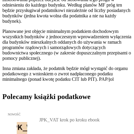
odniesieniu do każdego budynku. Według planów MF próg ten
będzie przysługiwał podatnikowi niezależnie od liczby posiadanych
budynków (jedna kwota wolna dla podatnika a nie na każdy
budynek).
Planowane jest objęcie minimalnym podatkiem dochodowym
wszystkich budynków z jednoczesnym wprowadzeniem wyłączenia
dla budynków mieszkalnych oddanych do używania w ramach
programów rządowych i samorządowych dotyczących
budownictwa społecznego (w zakresie dopuszczalnym przepisami o
pomocy publicznej).
Inna zmiana zakłada, że podatnik będzie mógł wystąpić do organu
podatkowego z wnioskiem o zwrot nadpłaconego podatku
minimalnego (ponad kwotę podatku CIT lub PIT). PAP/jol
Polecamy książki podatkowe
Przejdź do: JPK_VAT krok po kroku ebook, Patrycja Kubiesa - otw
NOWOŚĆ
JPK_VAT krok po kroku ebook