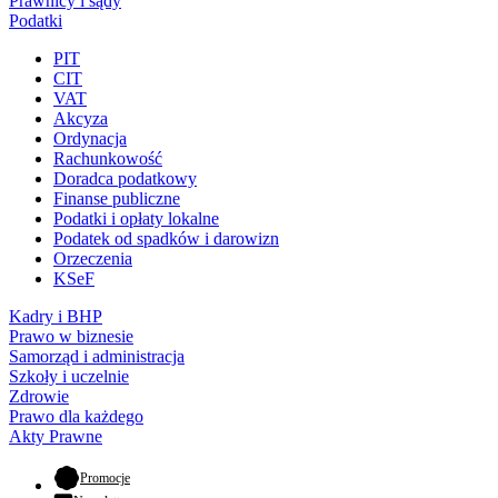
Prawnicy i sądy
Podatki
PIT
CIT
VAT
Akcyza
Ordynacja
Rachunkowość
Doradca podatkowy
Finanse publiczne
Podatki i opłaty lokalne
Podatek od spadków i darowizn
Orzeczenia
KSeF
Kadry i BHP
Prawo w biznesie
Samorząd i administracja
Szkoły i uczelnie
Zdrowie
Prawo dla każdego
Akty Prawne
- otwiera się w nowej karcie
Promocje