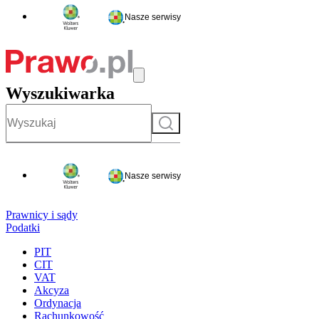
Nasze serwisy
Wyszukiwarka
Szukaj
Nasze serwisy
Prawnicy i sądy
Podatki
PIT
CIT
VAT
Akcyza
Ordynacja
Rachunkowość