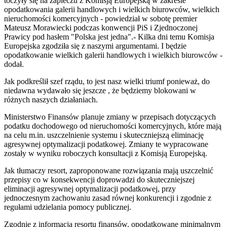
toczyły się na zapleczu z Komisją Europejską w zakresie
opodatkowania galerii handlowych i wielkich biurowców, wielkich
nieruchomości komercyjnych - powiedział w sobotę premier
Mateusz Morawiecki podczas konwencji PiS i Zjednoczonej
Prawicy pod hasłem "Polska jest jedna".- Kilka dni temu Komisja
Europejska zgodziła się z naszymi argumentami. I będzie
opodatkowanie wielkich galerii handlowych i wielkich biurowców -
dodał.
Jak podkreślił szef rządu, to jest nasz wielki triumf ponieważ, do
niedawna wydawało się jeszcze , że będziemy blokowani w
różnych naszych działaniach.
Ministerstwo Finansów planuje zmiany w przepisach dotyczących
podatku dochodowego od nieruchomości komercyjnych, które mają
na celu m.in. uszczelnienie systemu i skuteczniejszą eliminację
agresywnej optymalizacji podatkowej. Zmiany te wypracowane
zostały w wyniku roboczych konsultacji z Komisją Europejską.
Jak tłumaczy resort, zaproponowane rozwiązania mają uszczelnić
przepisy co w konsekwencji doprowadzi do skuteczniejszej
eliminacji agresywnej optymalizacji podatkowej, przy
jednoczesnym zachowaniu zasad równej konkurencji i zgodnie z
regułami udzielania pomocy publicznej.
Zgodnie z informacją resortu finansów, opodatkowane minimalnym