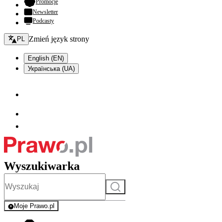
- otwiera się w nowej karcie
Promocje
Newsletter
Podcasty
Zmień język - bieżący:
Zmień język strony
PL
English (EN)
Українська (UA)
Wyszukiwarka
Szukaj
Moje Prawo.pl
- rejestracja i logowanie do serwisu