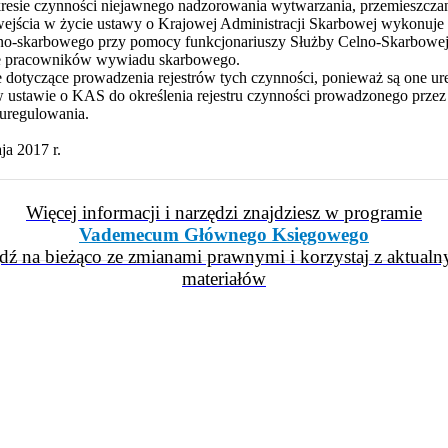
kresie czynności niejawnego nadzorowania wytwarzania, przemieszcza
ejścia w życie ustawy o Krajowej Administracji Skarbowej wykonuje 
elno-skarbowego przy pomocy funkcjonariuszy Służby Celno-Skarbowe
ce pracowników wywiadu skarbowego.
dotyczące prowadzenia rejestrów tych czynności, ponieważ są one ure
ustawie o KAS do określenia rejestru czynności prowadzonego przez
uregulowania.
ja 2017 r.
Więcej informacji i narzędzi znajdziesz w programie
Vademecum Głównego Księgowego
dź na bieżąco ze zmianami prawnymi i korzystaj z aktualn
materiałów
iera się w nowym oknie