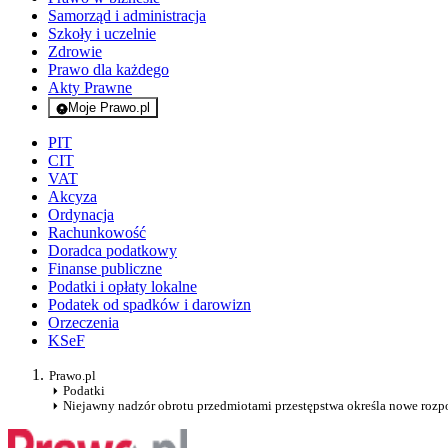
Samorząd i administracja
Szkoły i uczelnie
Zdrowie
Prawo dla każdego
Akty Prawne
Moje Prawo.pl
- rejestracja i logowanie do serwisu
PIT
CIT
VAT
Akcyza
Ordynacja
Rachunkowość
Doradca podatkowy
Finanse publiczne
Podatki i opłaty lokalne
Podatek od spadków i darowizn
Orzeczenia
KSeF
Prawo.pl
Podatki
Niejawny nadzór obrotu przedmiotami przestępstwa określa nowe rozp