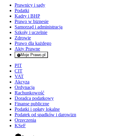
Prawnicy i sądy
Podatki
Kadry i BHP
Prawo w biznesie
Samorząd i administracja
Szkoły i uczelnie
Zdrowie
Prawo dla każdego
Akty Prawne
Moje Prawo.pl
- rejestracja i logowanie do serwisu
PIT
CIT
VAT
Akcyza
Ordynacja
Rachunkowość
Doradca podatkowy
Finanse publiczne
Podatki i opłaty lokalne
Podatek od spadków i darowizn
Orzeczenia
KSeF