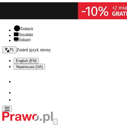
- otwiera się w nowej karcie
Promocje
Newsletter
Podcasty
Zmień język - bieżący:
Zmień język strony
PL
English (EN)
Українська (UA)