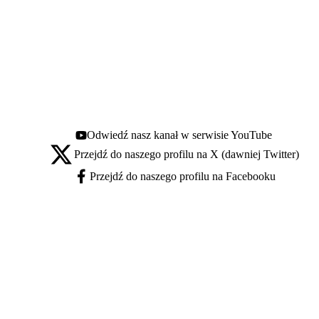
Odwiedź nasz kanał w serwisie YouTube
Youtube - otwiera się w nowej karcie
Przejdź do naszego profilu na X (dawniej Twitter)
X - otwiera się w nowej karcie
Przejdź do naszego profilu na Facebooku
Facebook - otwiera się w nowej karcie