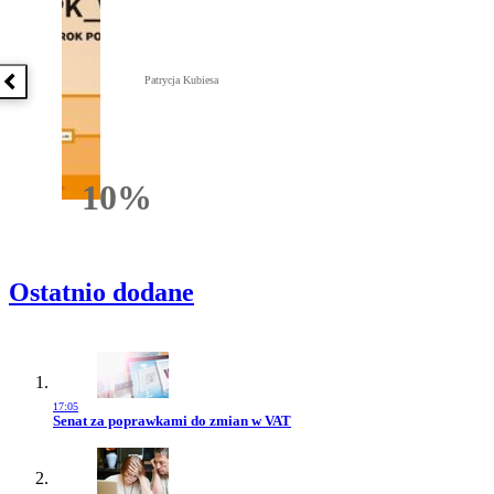
Patrycja Kubiesa
Poprzednia książka
10%
Rabatu
Ostatnio dodane
17:05
Przejdź do artykułu:
Senat za poprawkami do zmian w VAT