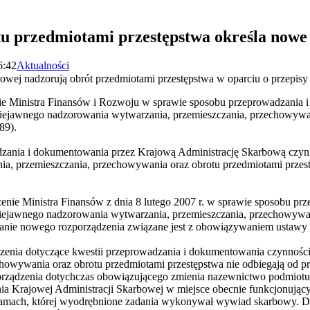
u przedmiotami przestępstwa określa nowe
6:42
Aktualności
owej nadzorują obrót przedmiotami przestępstwa w oparciu o przepis
nie Ministra Finansów i Rozwoju w sprawie sposobu przeprowadzania
iejawnego nadzorowania wytwarzania, przemieszczania, przechowywan
89).
dzania i dokumentowania przez Krajową Administrację Skarbową czyn
a, przemieszczania, przechowywania oraz obrotu przedmiotami przes
enie Ministra Finansów z dnia 8 lutego 2007 r. w sprawie sposobu p
iejawnego nadzorowania wytwarzania, przemieszczania, przechowywan
danie nowego rozporządzenia związane jest z obowiązywaniem ustawy 
zenia dotyczące kwestii przeprowadzania i dokumentowania czynnośc
chowywania oraz obrotu przedmiotami przestępstwa nie odbiegają od 
orządzenia dotychczas obowiązującego zmienia nazewnictwo podmiotu
nia Krajowej Administracji Skarbowej w miejsce obecnie funkcjonujący
w ramach, której wyodrębnione zadania wykonywał wywiad skarbowy. 