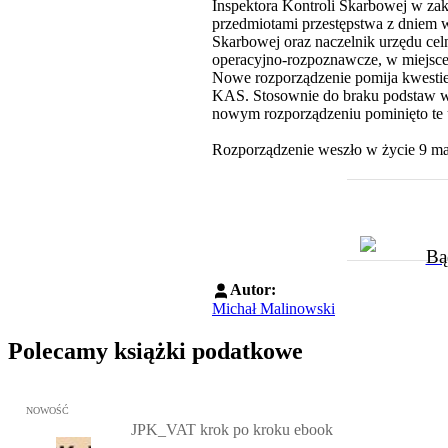
Inspektora Kontroli Skarbowej w za
przedmiotami przestępstwa z dniem w
Skarbowej oraz naczelnik urzędu c
operacyjno-rozpoznawcze, w miejs
Nowe rozporządzenie pomija kwestie 
KAS. Stosownie do braku podstaw w 
nowym rozporządzeniu pominięto te 
Rozporządzenie weszło w życie 9 ma
Bą
Autor:
Michał Malinowski
Polecamy książki podatkowe
Przejdź do: JPK_VAT krok po kroku ebook, Patrycja Kubiesa - otw
NOWOŚĆ
JPK_VAT krok po kroku ebook