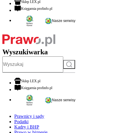
otwiera się w nowej karcie
Sklep LEX.pl
otwiera się w nowej karcie
Księgarnia profinfo.pl
Nasze serwisy
Wyszukiwarka
Szukaj
otwiera się w nowej karcie
Sklep LEX.pl
otwiera się w nowej karcie
Księgarnia profinfo.pl
Nasze serwisy
Prawnicy i sądy
Podatki
Kadry i BHP
Prawo w biznesie