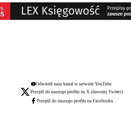
Odwiedź nasz kanał w serwisie YouTube
Youtube - otwiera się w nowej karcie
Przejdź do naszego profilu na X (dawniej Twitter)
X - otwiera się w nowej karcie
Przejdź do naszego profilu na Facebooku
Facebook - otwiera się w nowej karcie