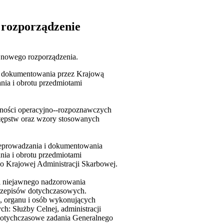
 rozporządzenie
y nowego rozporządzenia.
 i dokumentowania przez Krajową
ia i obrotu przedmiotami
ności operacyjno--rozpoznawczych
tępstw oraz wzory stosowanych
rzeprowadzania i dokumentowania
ia i obrotu przedmiotami
o Krajowej Administracji Skarbowej.
i niejawnego nadzorowania
przepisów dotychczasowych.
, organu i osób wykonujących
ch: Służby Celnej, administracji
Dotychczasowe zadania Generalnego