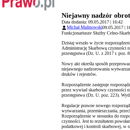
Niejawny nadzór obrot
Data dodania: 09.05.2017 | 16:42
Michał Malinowski
09.05.2017 | 1
Funkcjonariusze Służby Celno-Skarb
Dzisiaj weszło w życie rozporządze
Administrację Skarbową czynności n
przestępstwa (Dz. U. z 2017 r. poz. 8
Nowy akt określa sposób przeprowa
niejawnego nadzorowania wytwarzani
druków i rejestrów.
Rozporządzenie zastępuje rozporządz
przez wywiad skarbowy czynności n
przestępstwa (Dz. U. poz. 223). Wy
Regulacje prawne nowego rozporząd
wytwarzania, przemieszczania, prze
Rozporządzenie w stosunku do rozp
czynności. Jest to rezultatem powoła
podatkowej i kontroli skarbowej, 