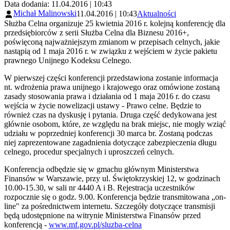
Data dodania: 11.04.2016 | 10:43
Michał Malinowski
11.04.2016 | 10:43
Aktualności
Służba Celna organizuje 25 kwietnia 2016 r. kolejną konferencję dla
przedsiębiorców z serii Służba Celna dla Biznesu 2016+,
poświęconą najważniejszym zmianom w przepisach celnych, jakie
nastąpią od 1 maja 2016 r. w związku z wejściem w życie pakietu
prawnego Unijnego Kodeksu Celnego.
W pierwszej części konferencji przedstawiona zostanie informacja
nt. wdrożenia prawa unijnego i krajowego oraz omówione zostaną
zasady stosowania prawa i działania od 1 maja 2016 r. do czasu
wejścia w życie nowelizacji ustawy - Prawo celne. Będzie to
również czas na dyskusję i pytania. Druga część dedykowana jest
głównie osobom, które, ze względu na brak miejsc, nie mogły wziąć
udziału w poprzedniej konferencji 30 marca br. Zostaną podczas
niej zaprezentowane zagadnienia dotyczące zabezpieczenia długu
celnego, procedur specjalnych i uproszczeń celnych.
Konferencja odbędzie się w gmachu głównym Ministerstwa
Finansów w Warszawie, przy ul. Świętokrzyskiej 12, w godzinach
10.00-15.30, w sali nr 4440 A i B. Rejestracja uczestników
rozpocznie się o godz. 9.00. Konferencja będzie transmitowana „on-
line" za pośrednictwem internetu. Szczegóły dotyczące transmisji
będą udostępnione na witrynie Ministerstwa Finansów przed
konferencją -
www.mf.gov.pl/sluzba-celna