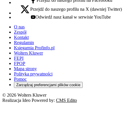
Przejdź do naszego profilu na Facebooku
facebook - otwiera się w nowej karcie
Przejdź do naszego profilu na X (dawniej Twitter)
x - otwiera się w nowej karcie
Odwiedź nasz kanał w serwisie YouTube
youtube - otwiera się w nowej karcie
O nas
Zespół
Kontakt
Regulamin
Księgarnia Profinfo.pl
Wolters Kluwer
FEPI
FPOP
Mapa strony
Polityka prywatności
Pomoc
Zarządzaj preferencjami plików cookie
© 2026 Wolters Kluwer
Realizacja Ideo Powered by:
CMS Edito