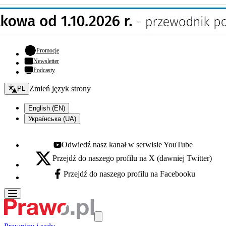
- otwiera się w nowej karcie
Promocje
Newsletter
Podcasty
Zmień język - bieżący:
Zmień język strony
PL
English (EN)
Українська (UA)
Odwiedź nasz kanał w serwisie YouTube
Youtube - otwiera się w nowej karcie
Przejdź do naszego profilu na X (dawniej Twitter)
X - otwiera się w nowej karcie
Przejdź do naszego profilu na Facebooku
Facebook - otwiera się w nowej karcie