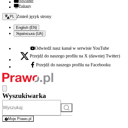
Newsletter
Podcasty
Zmień język - bieżący:
Zmień język strony
PL
English (EN)
Українська (UA)
Odwiedź nasz kanał w serwisie YouTube
Youtube - otwiera się w nowej karcie
Przejdź do naszego profilu na X (dawniej Twitter)
X - otwiera się w nowej karcie
Przejdź do naszego profilu na Facebooku
Facebook - otwiera się w nowej karcie
Wyszukiwarka
Szukaj
Moje Prawo.pl
- rejestracja i logowanie do serwisu