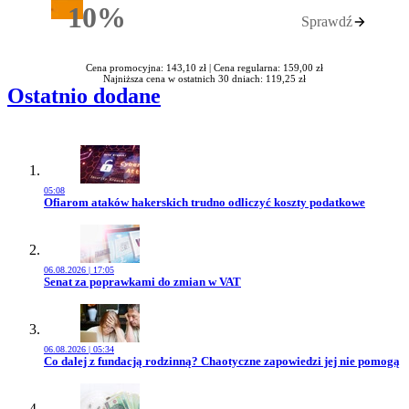
10%
Sprawdź
Rabatu
Cena promocyjna: 143,10 zł |
Cena regularna: 159,00 zł
Najniższa cena w ostatnich 30 dniach: 119,25 zł
Ostatnio dodane
05:08
Przejdź do artykułu:
Ofiarom ataków hakerskich trudno odliczyć koszty podatkowe
06.08.2026 | 17:05
Przejdź do artykułu:
Senat za poprawkami do zmian w VAT
06.08.2026 | 05:34
Przejdź do artykułu:
Co dalej z fundacją rodzinną? Chaotyczne zapowiedzi jej nie pomogą