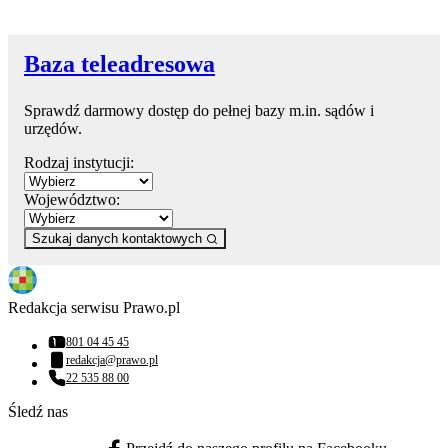
Baza teleadresowa
Sprawdź darmowy dostęp do pełnej bazy m.in. sądów i
urzędów.
Rodzaj instytucji:
Województwo:
Szukaj danych kontaktowych
Redakcja serwisu Prawo.pl
801 04 45 45
Numer telefonu:
redakcja@prawo.pl
Adres email:
22 535 88 00
Numer telefonu:
Śledź nas