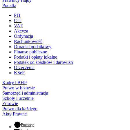
Prawnicy i sądy
Podatki
PIT
CIT
VAT
Akcyza
Ordynacja
Rachunkowość
Doradca podatkowy
Finanse publiczne
Podatki i opłaty lokalne
Podatek od spadków i darowizn
Orzeczenia
KSeF
Kadry i BHP
Prawo w biznesie
Samorząd i administracja
Szkoły i uczelnie
Zdrowie
Prawo dla każdego
Akty Prawne
- otwiera się w nowej karcie
Promocje