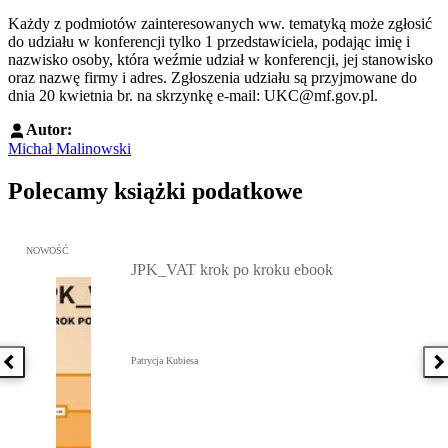
Każdy z podmiotów zainteresowanych ww. tematyką może zgłosić
do udziału w konferencji tylko 1 przedstawiciela, podając imię i
nazwisko osoby, która weźmie udział w konferencji, jej stanowisko
oraz nazwę firmy i adres. Zgłoszenia udziału są przyjmowane do
dnia 20 kwietnia br. na skrzynkę e-mail: UKC@mf.gov.pl.
Autor:
Michał Malinowski
Polecamy książki podatkowe
Przejdź do: JPK_VAT krok po kroku ebook, Patrycja Kubiesa - otw
NOWOŚĆ
JPK_VAT krok po kroku ebook
Patrycja Kubiesa
Poprzednia książka
N