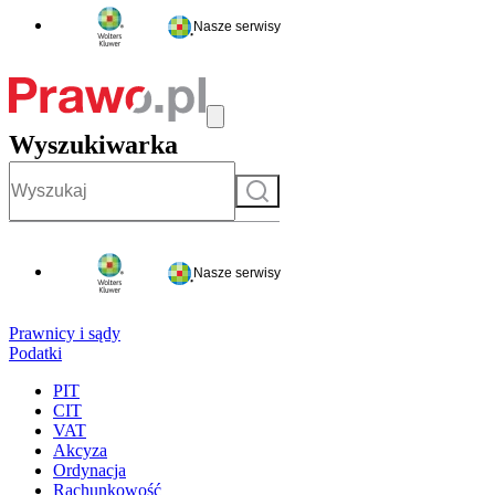
Nasze serwisy
Wyszukiwarka
Szukaj
Nasze serwisy
Prawnicy i sądy
Podatki
PIT
CIT
VAT
Akcyza
Ordynacja
Rachunkowość