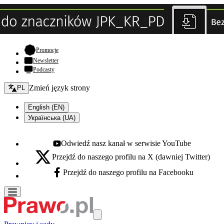
- otwiera się w nowej karcie
Promocje
Newsletter
Podcasty
Zmień język - bieżący:
Zmień język strony
PL
English (EN)
Українська (UA)
Odwiedź nasz kanał w serwisie YouTube
Youtube - otwiera się w nowej karcie
Przejdź do naszego profilu na X (dawniej Twitter)
X - otwiera się w nowej karcie
Przejdź do naszego profilu na Facebooku
Facebook - otwiera się w nowej karcie