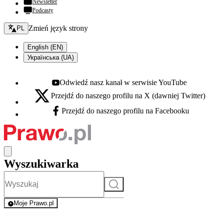
Newsletter
Podcasty
Zmień język - bieżący:
Zmień język strony
PL
English (EN)
Українська (UA)
Odwiedź nasz kanał w serwisie YouTube
Youtube - otwiera się w nowej karcie
Przejdź do naszego profilu na X (dawniej Twitter)
X - otwiera się w nowej karcie
Przejdź do naszego profilu na Facebooku
Facebook - otwiera się w nowej karcie
Wyszukiwarka
Szukaj
Moje Prawo.pl
- rejestracja i logowanie do serwisu