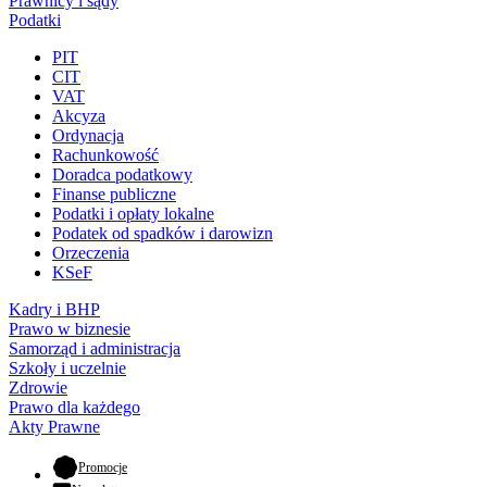
Prawnicy i sądy
Podatki
PIT
CIT
VAT
Akcyza
Ordynacja
Rachunkowość
Doradca podatkowy
Finanse publiczne
Podatki i opłaty lokalne
Podatek od spadków i darowizn
Orzeczenia
KSeF
Kadry i BHP
Prawo w biznesie
Samorząd i administracja
Szkoły i uczelnie
Zdrowie
Prawo dla każdego
Akty Prawne
- otwiera się w nowej karcie
Promocje