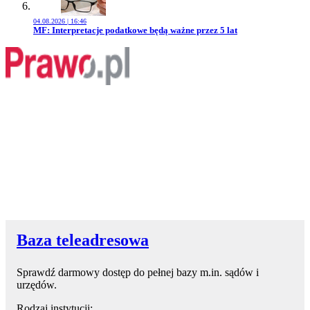
04.08.2026 | 16:46
Przejdź do artykułu:
MF: Interpretacje podatkowe będą ważne przez 5 lat
Baza teleadresowa
Sprawdź darmowy dostęp do pełnej bazy m.in. sądów i
urzędów.
Rodzaj instytucji: