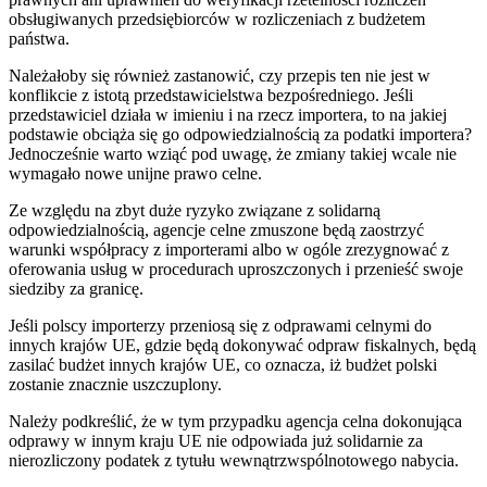
obsługiwanych przedsiębiorców w rozliczeniach z budżetem
państwa.
Należałoby się również zastanowić, czy przepis ten nie jest w
konflikcie z istotą przedstawicielstwa bezpośredniego. Jeśli
przedstawiciel działa w imieniu i na rzecz importera, to na jakiej
podstawie obciąża się go odpowiedzialnością za podatki importera?
Jednocześnie warto wziąć pod uwagę, że zmiany takiej wcale nie
wymagało nowe unijne prawo celne.
Ze względu na zbyt duże ryzyko związane z solidarną
odpowiedzialnością, agencje celne zmuszone będą zaostrzyć
warunki współpracy z importerami albo w ogóle zrezygnować z
oferowania usług w procedurach uproszczonych i przenieść swoje
siedziby za granicę.
Jeśli polscy importerzy przeniosą się z odprawami celnymi do
innych krajów UE, gdzie będą dokonywać odpraw fiskalnych, będą
zasilać budżet innych krajów UE, co oznacza, iż budżet polski
zostanie znacznie uszczuplony.
Należy podkreślić, że w tym przypadku agencja celna dokonująca
odprawy w innym kraju UE nie odpowiada już solidarnie za
nierozliczony podatek z tytułu wewnątrzwspólnotowego nabycia.