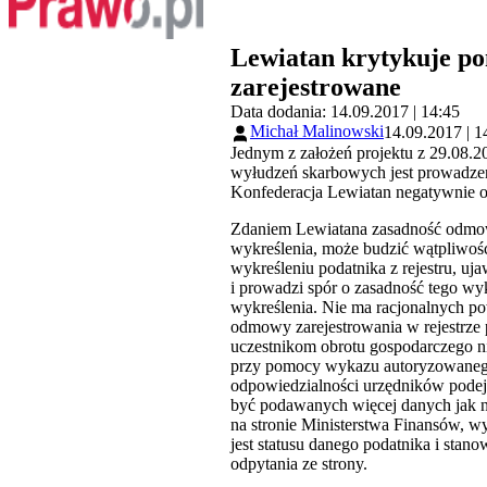
Lewiatan krytykuje po
zarejestrowane
Data dodania: 14.09.2017 | 14:45
Michał Malinowski
14.09.2017 | 1
Jednym z założeń projektu z 29.08.2
wyłudzeń skarbowych jest prowadzen
Konfederacja Lewiatan negatywnie oc
Zdaniem Lewiatana zasadność odmow
wykreślenia, może budzić wątpliwoś
wykreśleniu podatnika z rejestru, uj
i prowadzi spór o zasadność tego wy
wykreślenia. Nie ma racjonalnych
odmowy zarejestrowania w rejestrze 
uczestnikom obrotu gospodarczego n
przy pomocy wykazu autoryzowanego 
odpowiedzialności urzędników podejm
być podawanych więcej danych jak n
na stronie Ministerstwa Finansów, w
jest statusu danego podatnika i stan
odpytania ze strony.