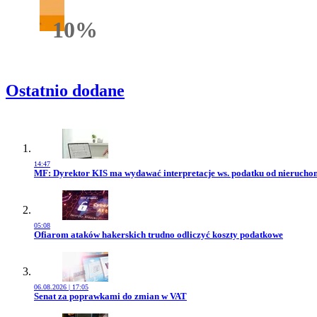
10%
Rabatu
Ostatnio dodane
14:47
Przejdź do artykułu:
MF: Dyrektor KIS ma wydawać interpretacje ws. podatku od nierucho
05:08
Przejdź do artykułu:
Ofiarom ataków hakerskich trudno odliczyć koszty podatkowe
06.08.2026 | 17:05
Przejdź do artykułu:
Senat za poprawkami do zmian w VAT