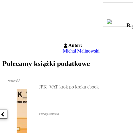
Bą
Autor:
Michał Malinowski
Polecamy książki podatkowe
Przejdź do: JPK_VAT krok po kroku ebook, Patrycja Kubiesa - otw
NOWOŚĆ
JPK_VAT krok po kroku ebook
Patrycja Kubiesa
Poprzednia książka