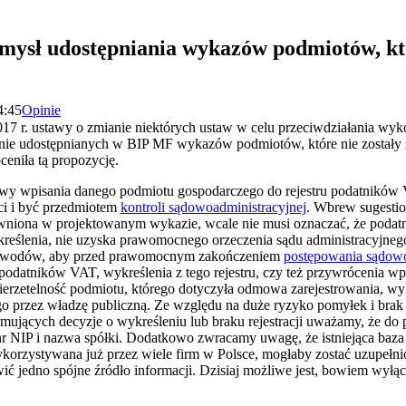
mysł udostępniania wykazów podmiotów, któ
4:45
Opinie
017 r. ustawy o zmianie niektórych ustaw w celu przeciwdziałania wy
ie udostępnianych w BIP MF wykazów podmiotów, które nie zostały z
eniła tą propozycję.
y wpisania danego podmiotu gospodarczego do rejestru podatników V
ci i być przedmiotem
kontroli sądowoadministracyjnej
. Wbrew sugesti
awniona w projektowanym wykazie, wcale nie musi oznaczać, że podatni
kreślenia, nie uzyska prawomocnego orzeczenia sądu administracyjne
 powodów, aby przed prawomocnym zakończeniem
postępowania sądowo
podatników VAT, wykreślenia z tego rejestru, czy też przywrócenia wp
ierzetelność podmiotu, którego dotyczyła odmowa zarejestrowania, w
przez władzę publiczną. Ze względu na duże ryzyko pomyłek i brak 
ujących decyzje o wykreśleniu lub braku rejestracji uważamy, że do
r NIP i nazwa spółki. Dodatkowo zwracamy uwagę, że istniejąca baza 
ykorzystywana już przez wiele firm w Polsce, mogłaby zostać uzupełni
owić jedno spójne źródło informacji. Dzisiaj możliwe jest, bowiem wyłą