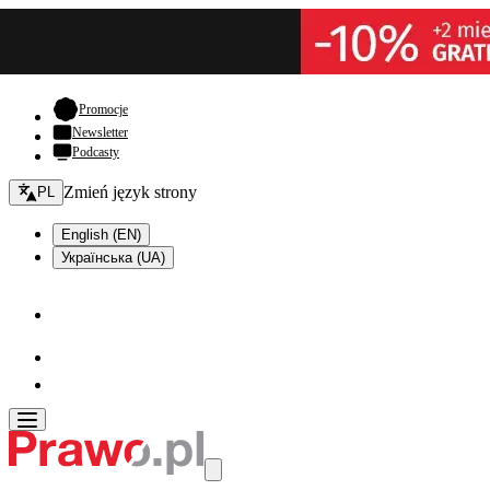
- otwiera się w nowej karcie
Promocje
Newsletter
Podcasty
Zmień język - bieżący:
Zmień język strony
PL
English (EN)
Українська (UA)