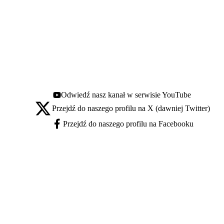
Odwiedź nasz kanał w serwisie YouTube
Youtube - otwiera się w nowej karcie
Przejdź do naszego profilu na X (dawniej Twitter)
X - otwiera się w nowej karcie
Przejdź do naszego profilu na Facebooku
Facebook - otwiera się w nowej karcie