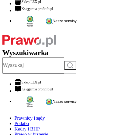
otwiera się w nowej karcie
Sklep LEX.pl
otwiera się w nowej karcie
Księgarnia profinfo.pl
Nasze serwisy
Wyszukiwarka
Szukaj
otwiera się w nowej karcie
Sklep LEX.pl
otwiera się w nowej karcie
Księgarnia profinfo.pl
Nasze serwisy
Prawnicy i sądy
Podatki
Kadry i BHP
Prawo w biznesie