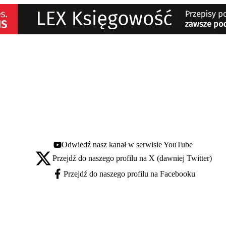
Odwiedź nasz kanał w serwisie YouTube
Youtube - otwiera się w nowej karcie
Przejdź do naszego profilu na X (dawniej Twitter)
X - otwiera się w nowej karcie
Przejdź do naszego profilu na Facebooku
Facebook - otwiera się w nowej karcie