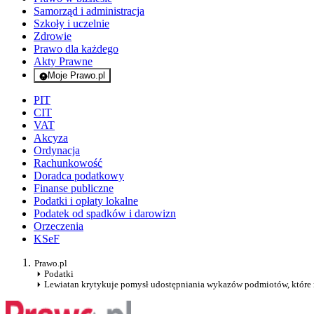
Samorząd i administracja
Szkoły i uczelnie
Zdrowie
Prawo dla każdego
Akty Prawne
Moje Prawo.pl
- rejestracja i logowanie do serwisu
PIT
CIT
VAT
Akcyza
Ordynacja
Rachunkowość
Doradca podatkowy
Finanse publiczne
Podatki i opłaty lokalne
Podatek od spadków i darowizn
Orzeczenia
KSeF
Prawo.pl
Podatki
Lewiatan krytykuje pomysł udostępniania wykazów podmiotów, które n