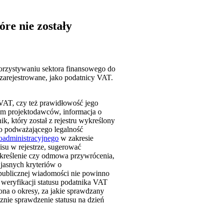
re nie zostały
korzystywaniu sektora finansowego do
arejestrowane, jako podatnicy VAT.
AT, czy też prawidłowość jego
om projektodawców, informacja o
k, który został z rejestru wykreślony
go podważającego legalność
administracyjnego
w zakresie
isu w rejestrze, sugerować
ykreślenie czy odmowa przywrócenia,
jasnych kryteriów o
 publicznej wiadomości nie powinno
weryfikacji statusu podatnika VAT
ona o okresy, za jakie sprawdzany
cznie sprawdzenie statusu na dzień