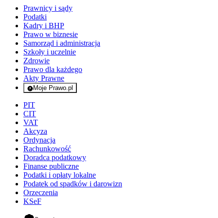
Prawnicy i sądy
Podatki
Kadry i BHP
Prawo w biznesie
Samorząd i administracja
Szkoły i uczelnie
Zdrowie
Prawo dla każdego
Akty Prawne
Moje Prawo.pl
- rejestracja i logowanie do serwisu
PIT
CIT
VAT
Akcyza
Ordynacja
Rachunkowość
Doradca podatkowy
Finanse publiczne
Podatki i opłaty lokalne
Podatek od spadków i darowizn
Orzeczenia
KSeF