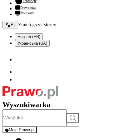
- otwiera się w nowej karcie
Promocje
Newsletter
Podcasty
Zmień język - bieżący:
Zmień język strony
PL
English (EN)
Українська (UA)
Wyszukiwarka
Szukaj
Moje Prawo.pl
- rejestracja i logowanie do serwisu