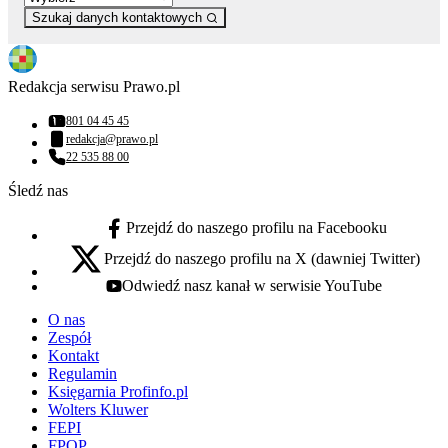
Szukaj danych kontaktowych
Redakcja serwisu Prawo.pl
801 04 45 45
Numer telefonu:
redakcja@prawo.pl
Adres email:
22 535 88 00
Numer telefonu:
Śledź nas
Przejdź do naszego profilu na Facebooku
facebook - otwiera się w nowej karcie
Przejdź do naszego profilu na X (dawniej Twitter)
x - otwiera się w nowej karcie
Odwiedź nasz kanał w serwisie YouTube
youtube - otwiera się w nowej karcie
O nas
Zespół
Kontakt
Regulamin
Księgarnia Profinfo.pl
Wolters Kluwer
FEPI
FPOP