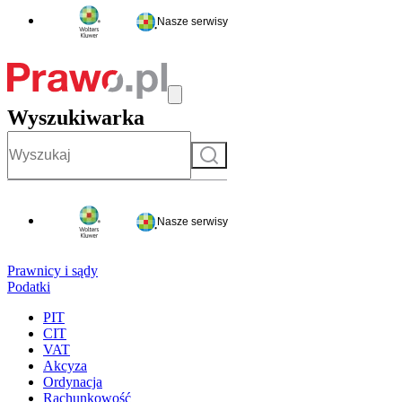
Nasze serwisy
Wyszukiwarka
Szukaj
Nasze serwisy
Prawnicy i sądy
Podatki
PIT
CIT
VAT
Akcyza
Ordynacja
Rachunkowość