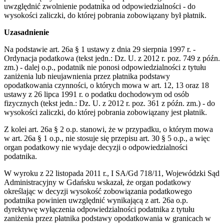
uwzględnić zwolnienie podatnika od odpowiedzialności - do
wysokości zaliczki, do której pobrania zobowiązany był płatnik.
Uzasadnienie
Na podstawie art. 26a § 1 ustawy z dnia 29 sierpnia 1997 r. -
Ordynacja podatkowa (tekst jedn.: Dz. U. z 2012 r. poz. 749 z późn.
zm.) - dalej o.p., podatnik nie ponosi odpowiedzialności z tytułu
zaniżenia lub nieujawnienia przez płatnika podstawy
opodatkowania czynności, o których mowa w art. 12, 13 oraz 18
ustawy z 26 lipca 1991 r. o podatku dochodowym od osób
fizycznych (tekst jedn.: Dz. U. z 2012 r. poz. 361 z późn. zm.) - do
wysokości zaliczki, do której pobrania zobowiązany jest płatnik.
Z kolei art. 26a § 2 o.p. stanowi, że w przypadku, o którym mowa
w art. 26a § 1 o.p., nie stosuje się przepisu art. 30 § 5 o.p., a więc
organ podatkowy nie wydaje decyzji o odpowiedzialności
podatnika.
W wyroku z 22 listopada 2011 r., I SA/Gd 718/11, Wojewódzki Sąd
Administracyjny w Gdańsku wskazał, że organ podatkowy
określając w decyzji wysokość zobowiązania podatkowego
podatnika powinien uwzględnić wynikającą z art. 26a o.p.
dyrektywę wyłączenia odpowiedzialności podatnika z tytułu
zaniżenia przez płatnika podstawy opodatkowania w granicach w