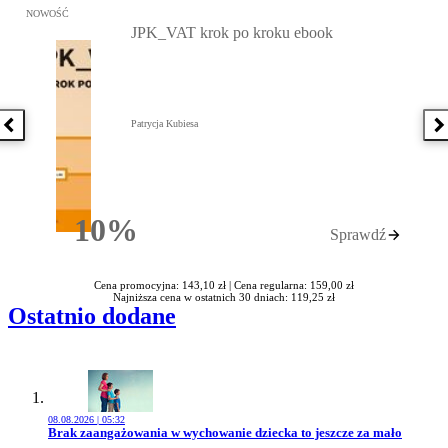
Przejdź do: JPK_VAT krok po kroku ebook, Patrycja Kubiesa - otw
NOWOŚĆ
JPK_VAT krok po kroku ebook
Patrycja Kubiesa
Poprzednia książka
N
10%
Sprawdź
Rabatu
Cena promocyjna: 143,10 zł |
Cena regularna: 159,00 zł
Najniższa cena w ostatnich 30 dniach: 119,25 zł
Ostatnio dodane
08.08.2026 | 05:32
Przejdź do artykułu:
Brak zaangażowania w wychowanie dziecka to jeszcze za mało