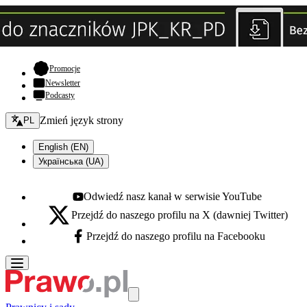
- otwiera się w nowej karcie
Promocje
Newsletter
Podcasty
Zmień język - bieżący:
Zmień język strony
PL
English (EN)
Українська (UA)
Odwiedź nasz kanał w serwisie YouTube
Youtube - otwiera się w nowej karcie
Przejdź do naszego profilu na X (dawniej Twitter)
X - otwiera się w nowej karcie
Przejdź do naszego profilu na Facebooku
Facebook - otwiera się w nowej karcie