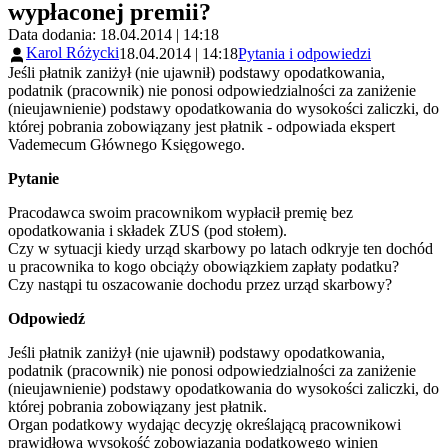
wypłaconej premii?
Data dodania: 18.04.2014 | 14:18
Karol Różycki
18.04.2014 | 14:18
Pytania i odpowiedzi
Jeśli płatnik zaniżył (nie ujawnił) podstawy opodatkowania,
podatnik (pracownik) nie ponosi odpowiedzialności za zaniżenie
(nieujawnienie) podstawy opodatkowania do wysokości zaliczki, do
której pobrania zobowiązany jest płatnik - odpowiada ekspert
Vademecum Głównego Księgowego.
Pytanie
Pracodawca swoim pracownikom wypłacił premię bez
opodatkowania i składek ZUS (pod stołem).
Czy w sytuacji kiedy urząd skarbowy po latach odkryje ten dochód
u pracownika to kogo obciąży obowiązkiem zapłaty podatku?
Czy nastąpi tu oszacowanie dochodu przez urząd skarbowy?
Odpowiedź
Jeśli płatnik zaniżył (nie ujawnił) podstawy opodatkowania,
podatnik (pracownik) nie ponosi odpowiedzialności za zaniżenie
(nieujawnienie) podstawy opodatkowania do wysokości zaliczki, do
której pobrania zobowiązany jest płatnik.
Organ podatkowy wydając decyzję określającą pracownikowi
prawidłową wysokość zobowiązania podatkowego winien