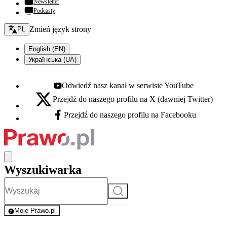
Newsletter
Podcasty
Zmień język - bieżący:
Zmień język strony
PL
English (EN)
Українська (UA)
Odwiedź nasz kanał w serwisie YouTube
Youtube - otwiera się w nowej karcie
Przejdź do naszego profilu na X (dawniej Twitter)
X - otwiera się w nowej karcie
Przejdź do naszego profilu na Facebooku
Facebook - otwiera się w nowej karcie
Wyszukiwarka
Szukaj
Moje Prawo.pl
- rejestracja i logowanie do serwisu