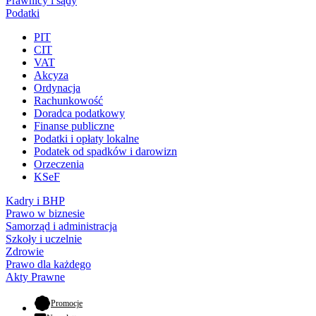
Prawnicy i sądy
Podatki
PIT
CIT
VAT
Akcyza
Ordynacja
Rachunkowość
Doradca podatkowy
Finanse publiczne
Podatki i opłaty lokalne
Podatek od spadków i darowizn
Orzeczenia
KSeF
Kadry i BHP
Prawo w biznesie
Samorząd i administracja
Szkoły i uczelnie
Zdrowie
Prawo dla każdego
Akty Prawne
- otwiera się w nowej karcie
Promocje