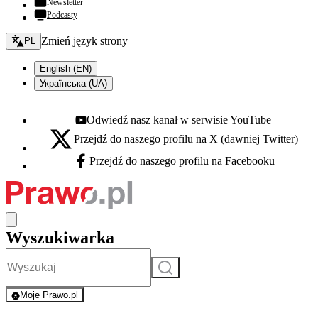
Newsletter
Podcasty
Zmień język - bieżący:
Zmień język strony
PL
English (EN)
Українська (UA)
Odwiedź nasz kanał w serwisie YouTube
Youtube - otwiera się w nowej karcie
Przejdź do naszego profilu na X (dawniej Twitter)
X - otwiera się w nowej karcie
Przejdź do naszego profilu na Facebooku
Facebook - otwiera się w nowej karcie
Wyszukiwarka
Szukaj
Moje Prawo.pl
- rejestracja i logowanie do serwisu