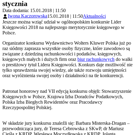
stycznia
Data dodania: 15.01.2018 | 11:50
Iwona Kaczorowska
15.01.2018 | 11:50
Aktualności
Jeszcze można wziąć udział w ogólnopolskim konkursie Lider
Księgowości 2018 na najlepszego merytorycznie księgowego w
Polsce.
Organizator konkursu Wydawnictwo Wolters Kluwer Polska już po
raz siódmy zaprasza wszystkie osoby fizyczne, które zawodowo są
związane z dziedziną rachunkowości i podatków, księgowych,
księgowych małych i dużych firm oraz
biur rachunkowych
do walki
o prestiżowy tytuł Lidera Księgowości. Konkurs daje możliwość nie
tylko sprawdzenia swojej wiedzy, ale także rozwoju umiejętności
oraz wyróżnienia swojej osoby i działalności na tle konkurencji.
Patronat honorowy nad VII edycją konkursu objęli: Stowarzyszenie
Księgowych w Polsce, Krajowa Izba Doradców Podatkowych,
Polska Izba Biegłych Rewidentów oraz Pracodawcy
Rzeczypospolitej Polskiej.
W składzie jury konkursu znaleźli się: Barbara Misterska-Dragan –
przewodnicząca jury, dr Teresa Cebrowska z SKwP, dr Mariusz
Cieśla z KRDP, Wiesława Moczydłowska z KRDP, Jolanta