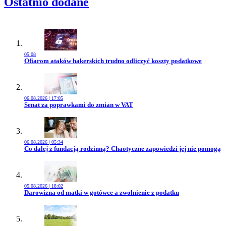
Ostatnio dodane
05:08
Przejdź do artykułu:
Ofiarom ataków hakerskich trudno odliczyć koszty podatkowe
06.08.2026 | 17:05
Przejdź do artykułu:
Senat za poprawkami do zmian w VAT
06.08.2026 | 05:34
Przejdź do artykułu:
Co dalej z fundacją rodzinną? Chaotyczne zapowiedzi jej nie pomogą
05.08.2026 | 18:02
Przejdź do artykułu:
Darowizna od matki w gotówce a zwolnienie z podatku