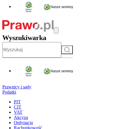
Nasze serwisy
Wyszukiwarka
Szukaj
Nasze serwisy
Prawnicy i sądy
Podatki
PIT
CIT
VAT
Akcyza
Ordynacja
Rachunkowość