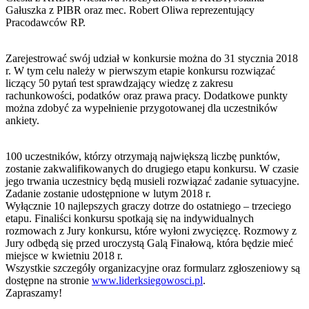
Gałuszka z PIBR oraz mec. Robert Oliwa reprezentujący
Pracodawców RP.
Zarejestrować swój udział w konkursie można do 31 stycznia 2018
r. W tym celu należy w pierwszym etapie konkursu rozwiązać
liczący 50 pytań test sprawdzający wiedzę z zakresu
rachunkowości, podatków oraz prawa pracy. Dodatkowe punkty
można zdobyć za wypełnienie przygotowanej dla uczestników
ankiety.
100 uczestników, którzy otrzymają największą liczbę punktów,
zostanie zakwalifikowanych do drugiego etapu konkursu. W czasie
jego trwania uczestnicy będą musieli rozwiązać zadanie sytuacyjne.
Zadanie zostanie udostępnione w lutym 2018 r.
Wyłącznie 10 najlepszych graczy dotrze do ostatniego – trzeciego
etapu. Finaliści konkursu spotkają się na indywidualnych
rozmowach z Jury konkursu, które wyłoni zwycięzcę. Rozmowy z
Jury odbędą się przed uroczystą Galą Finałową, która będzie mieć
miejsce w kwietniu 2018 r.
Wszystkie szczegóły organizacyjne oraz formularz zgłoszeniowy są
dostępne na stronie
www.liderksiegowosci.pl
.
Zapraszamy!