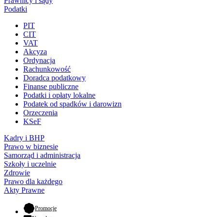
Prawnicy i sądy
Podatki
PIT
CIT
VAT
Akcyza
Ordynacja
Rachunkowość
Doradca podatkowy
Finanse publiczne
Podatki i opłaty lokalne
Podatek od spadków i darowizn
Orzeczenia
KSeF
Kadry i BHP
Prawo w biznesie
Samorząd i administracja
Szkoły i uczelnie
Zdrowie
Prawo dla każdego
Akty Prawne
- otwiera się w nowej karcie
Promocje