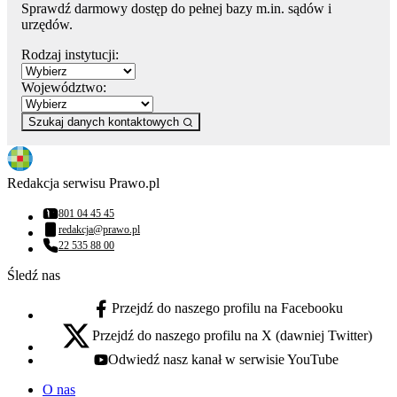
Sprawdź darmowy dostęp do pełnej bazy m.in. sądów i
urzędów.
Rodzaj instytucji:
Województwo:
Szukaj danych kontaktowych
Redakcja serwisu Prawo.pl
801 04 45 45
Numer telefonu:
redakcja@prawo.pl
Adres email:
22 535 88 00
Numer telefonu:
Śledź nas
Przejdź do naszego profilu na Facebooku
facebook - otwiera się w nowej karcie
Przejdź do naszego profilu na X (dawniej Twitter)
x - otwiera się w nowej karcie
Odwiedź nasz kanał w serwisie YouTube
youtube - otwiera się w nowej karcie
O nas