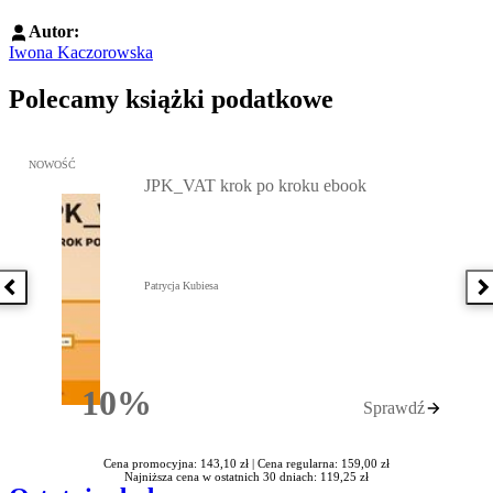
Autor:
Iwona Kaczorowska
Polecamy książki podatkowe
Przejdź do: JPK_VAT krok po kroku ebook, Patrycja Kubiesa - otw
NOWOŚĆ
JPK_VAT krok po kroku ebook
Patrycja Kubiesa
Poprzednia książka
N
10%
Sprawdź
Rabatu
Cena promocyjna: 143,10 zł |
Cena regularna: 159,00 zł
Najniższa cena w ostatnich 30 dniach: 119,25 zł