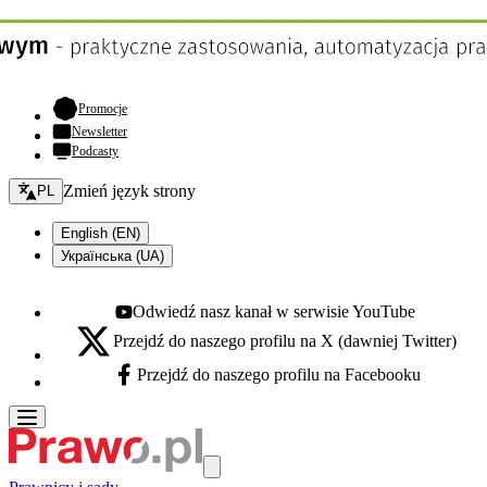
- otwiera się w nowej karcie
Promocje
Newsletter
Podcasty
Zmień język - bieżący:
Zmień język strony
PL
English (EN)
Українська (UA)
Odwiedź nasz kanał w serwisie YouTube
Youtube - otwiera się w nowej karcie
Przejdź do naszego profilu na X (dawniej Twitter)
X - otwiera się w nowej karcie
Przejdź do naszego profilu na Facebooku
Facebook - otwiera się w nowej karcie