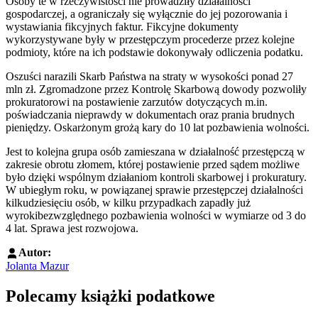
Osoby te w rzeczywistości nie prowadziły działalności
gospodarczej, a ograniczały się wyłącznie do jej pozorowania i
wystawiania fikcyjnych faktur. Fikcyjne dokumenty
wykorzystywane były w przestępczym procederze przez kolejne
podmioty, które na ich podstawie dokonywały odliczenia podatku.
Oszuści narazili Skarb Państwa na straty w wysokości ponad 27
mln zł. Zgromadzone przez Kontrolę Skarbową dowody pozwoliły
prokuratorowi na postawienie zarzutów dotyczących m.in.
poświadczania nieprawdy w dokumentach oraz prania brudnych
pieniędzy. Oskarżonym grożą kary do 10 lat pozbawienia wolności.
Jest to kolejna grupa osób zamieszana w działalność przestępczą w
zakresie obrotu złomem, której postawienie przed sądem możliwe
było dzięki wspólnym działaniom kontroli skarbowej i prokuratury.
W ubiegłym roku, w powiązanej sprawie przestępczej działalności
kilkudziesięciu osób, w kilku przypadkach zapadły już
wyrokibezwzględnego pozbawienia wolności w wymiarze od 3 do
4 lat. Sprawa jest rozwojowa.
Autor:
Jolanta Mazur
Polecamy książki podatkowe