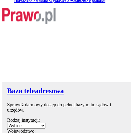
Przejdź do artykułu:
Darowizna od matki w gotówce a zwolnienie z podatku
Baza teleadresowa
Sprawdź darmowy dostęp do pełnej bazy m.in. sądów i
urzędów.
Rodzaj instytucji:
Województwo: