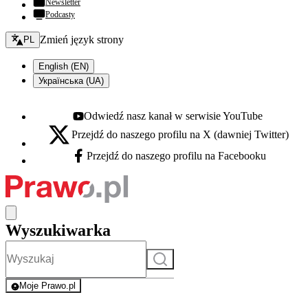
Newsletter
Podcasty
Zmień język - bieżący:
Zmień język strony
PL
English (EN)
Українська (UA)
Odwiedź nasz kanał w serwisie YouTube
Youtube - otwiera się w nowej karcie
Przejdź do naszego profilu na X (dawniej Twitter)
X - otwiera się w nowej karcie
Przejdź do naszego profilu na Facebooku
Facebook - otwiera się w nowej karcie
Wyszukiwarka
Szukaj
Moje Prawo.pl
- rejestracja i logowanie do serwisu