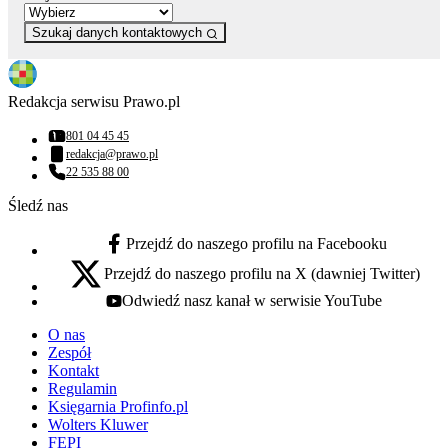
Szukaj danych kontaktowych
Redakcja serwisu Prawo.pl
801 04 45 45
Numer telefonu:
redakcja@prawo.pl
Adres email:
22 535 88 00
Numer telefonu:
Śledź nas
Przejdź do naszego profilu na Facebooku
facebook - otwiera się w nowej karcie
Przejdź do naszego profilu na X (dawniej Twitter)
x - otwiera się w nowej karcie
Odwiedź nasz kanał w serwisie YouTube
youtube - otwiera się w nowej karcie
O nas
Zespół
Kontakt
Regulamin
Księgarnia Profinfo.pl
Wolters Kluwer
FEPI