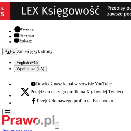
- otwiera się w nowej karcie
Promocje
Newsletter
Podcasty
Zmień język - bieżący:
Zmień język strony
PL
English (EN)
Українська (UA)
Odwiedź nasz kanał w serwisie YouTube
Youtube - otwiera się w nowej karcie
Przejdź do naszego profilu na X (dawniej Twitter)
X - otwiera się w nowej karcie
Przejdź do naszego profilu na Facebooku
Facebook - otwiera się w nowej karcie