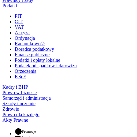
Prawnicy i sądy
Podatki
PIT
CIT
VAT
Akcyza
Ordynacja
Rachunkowość
Doradca podatkowy
Finanse publiczne
Podatki i opłaty lokalne
Podatek od spadków i darowizn
Orzeczenia
KSeF
Kadry i BHP
Prawo w biznesie
Samorząd i administracja
Szkoły i uczelnie
Zdrowie
Prawo dla każdego
Akty Prawne
- otwiera się w nowej karcie
Promocje