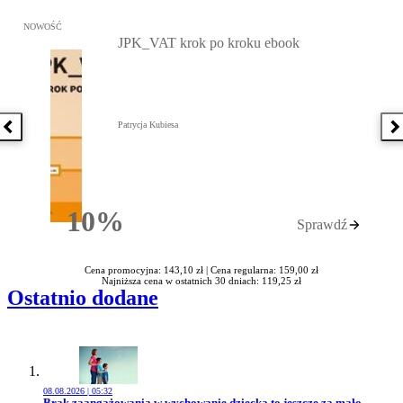
Przejdź do: JPK_VAT krok po kroku ebook, Patrycja Kubiesa - otw
NOWOŚĆ
JPK_VAT krok po kroku ebook
Patrycja Kubiesa
Poprzednia książka
N
10%
Sprawdź
Rabatu
Cena promocyjna: 143,10 zł |
Cena regularna: 159,00 zł
Najniższa cena w ostatnich 30 dniach: 119,25 zł
Ostatnio dodane
08.08.2026 | 05:32
Przejdź do artykułu:
Brak zaangażowania w wychowanie dziecka to jeszcze za mało