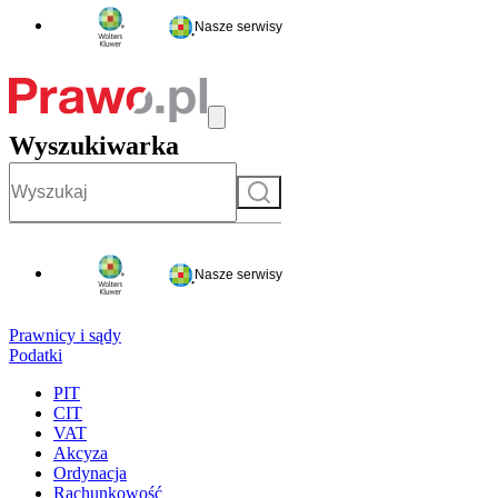
Nasze serwisy
Wyszukiwarka
Szukaj
Nasze serwisy
Prawnicy i sądy
Podatki
PIT
CIT
VAT
Akcyza
Ordynacja
Rachunkowość