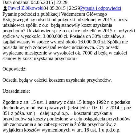
Data dodania: 04.05.2015 | 22:29
Paweł Ziółkowski
04.05.2015 | 22:29
Pytania i odpowiedzi
Pytanie pochodzi z publikacji Vademecum Głównego
KsięgowegoCzy odsetki od pożyczki udzielonej w 2015 r. przez
udziałowca spółki z o.o. będą stanowiły koszt uzyskania
przychodu? Udziałowiec sp. z o.o. chce udzielić w 2015 r. pożyczki
spółce w wysokości 3.000.000 zł. Posiada on 30% udziałów, a
kapitał własny w spółce wynosi około 16.000.000 zł. Spółka nie
posiada innych zobowiązań wobec udziałowca. Czy odsetki
wypłacane miesięcznie w wysokości ok. 7000 zł będą w całości
stanowiły koszt uzyskania przychodu?
Odpowiedź:
Odsetki będą w całości kosztem uzyskania przychodów.
Uzasadnienie:
Zgodnie z art. 15 ust. 1 ustawy z dnia 15 lutego 1992 r. o podatku
dochodowym od osób prawnych (tekst jedn.: Dz. U. z 2014 r. poz.
851 z późn. zm.) – dalej u.p.d.o.p. – kosztami uzyskania
przychodów są koszty poniesione w celu osiągnięcia przychodów
lub zachowania albo zabezpieczenia źródła przychodów, z
wyjątkiem kosztów wymienionych w art. 16 ust. 1 u.p.d.o.p.