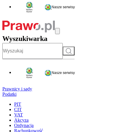
Nasze serwisy
Wyszukiwarka
Szukaj
Nasze serwisy
Prawnicy i sądy
Podatki
PIT
CIT
VAT
Akcyza
Ordynacja
Rachunkowość