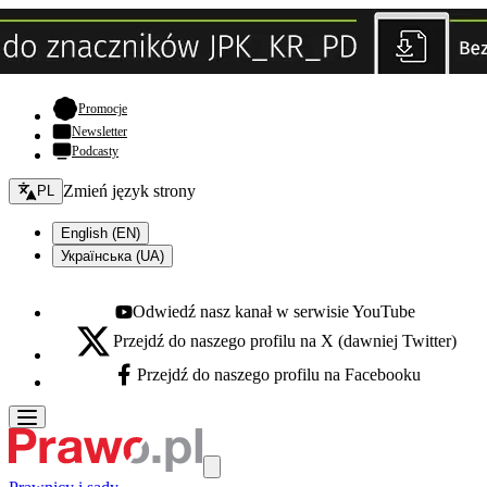
- otwiera się w nowej karcie
Promocje
Newsletter
Podcasty
Zmień język - bieżący:
Zmień język strony
PL
English (EN)
Українська (UA)
Odwiedź nasz kanał w serwisie YouTube
Youtube - otwiera się w nowej karcie
Przejdź do naszego profilu na X (dawniej Twitter)
X - otwiera się w nowej karcie
Przejdź do naszego profilu na Facebooku
Facebook - otwiera się w nowej karcie