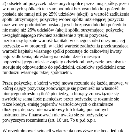
2) odsetek od pożyczek udzielonych spółce przez inną spółkę, jeżeli
w obu tych spółkach ten sam podmiot bezpośrednio lub pośrednio
posiada nie mniej niż po 25% udziałów (akcji), a wartość zadłużenia
spółki otrzymującej pożyczkę wobec spółki udzielającej pożyczki
oraz wobec podmiotów posiadających bezpośrednio lub pośrednio
nie mniej niż 25% udziałów (akcji) spółki otrzymującej pożyczkę,
uwzględniającego również zadłużenie z tytułu pożyczek,
przekroczy łącznie wartość kapitału własnego spółki otrzymującej
pożyczkę – w proporcji, w jakiej wartość zadłużenia przekraczająca
wartość kapitału własnego spółki pozostaje do całkowitej kwoty
tego zadłużenia, określonej na ostatni dzień miesiąca
poprzedzającego miesiąc zapłaty odsetek od pożyczek; przepisy te
stosuje się odpowiednio do spółdzielni, członków spółdzielni oraz
funduszu własnego takiej spółdzielni.
Przez pożyczkę, o której wyżej mowa rozumie się każdą umowę, w
której dający pożyczkę zobowiązuje się przenieść na własność
biorącego określoną ilość pieniędzy, a biorący zobowiązuje się
zwrócić tę samą ilość pieniędzy; przez pożyczkę tę rozumie się
także kredyt, emisję papierów wartościowych o charakterze
dłużnym, depozyt nieprawidłowy lub lokatę; pochodnych
instrumentów finansowych nie uważa się za pożyczkę w
powyższym rozumieniu (art. 16 ust. 7b u.p.d.o.p.).
W przedmiotowej sytuacji wyłączenia powyższe nie będą jednak