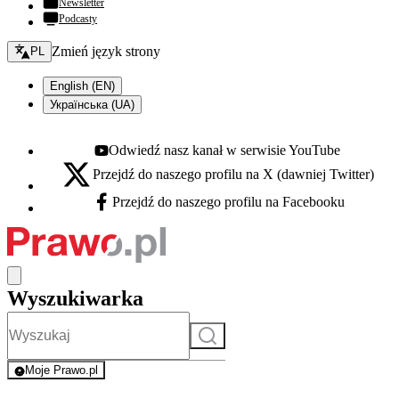
Newsletter
Podcasty
Zmień język - bieżący:
Zmień język strony
PL
English (EN)
Українська (UA)
Odwiedź nasz kanał w serwisie YouTube
Youtube - otwiera się w nowej karcie
Przejdź do naszego profilu na X (dawniej Twitter)
X - otwiera się w nowej karcie
Przejdź do naszego profilu na Facebooku
Facebook - otwiera się w nowej karcie
Wyszukiwarka
Szukaj
Moje Prawo.pl
- rejestracja i logowanie do serwisu