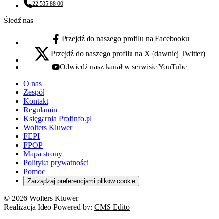
22 535 88 00
Numer telefonu:
Śledź nas
Przejdź do naszego profilu na Facebooku
facebook - otwiera się w nowej karcie
Przejdź do naszego profilu na X (dawniej Twitter)
x - otwiera się w nowej karcie
Odwiedź nasz kanał w serwisie YouTube
youtube - otwiera się w nowej karcie
O nas
Zespół
Kontakt
Regulamin
Księgarnia Profinfo.pl
Wolters Kluwer
FEPI
FPOP
Mapa strony
Polityka prywatności
Pomoc
Zarządzaj preferencjami plików cookie
© 2026 Wolters Kluwer
Realizacja Ideo Powered by:
CMS Edito