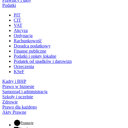
Prawnicy i sądy
Podatki
PIT
CIT
VAT
Akcyza
Ordynacja
Rachunkowość
Doradca podatkowy
Finanse publiczne
Podatki i opłaty lokalne
Podatek od spadków i darowizn
Orzeczenia
KSeF
Kadry i BHP
Prawo w biznesie
Samorząd i administracja
Szkoły i uczelnie
Zdrowie
Prawo dla każdego
Akty Prawne
- otwiera się w nowej karcie
Promocje