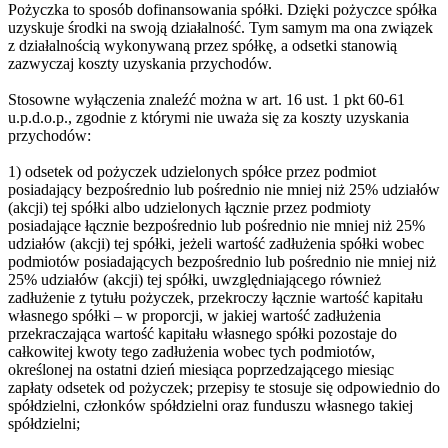
Pożyczka to sposób dofinansowania spółki. Dzięki pożyczce spółka
uzyskuje środki na swoją działalność. Tym samym ma ona związek
z działalnością wykonywaną przez spółkę, a odsetki stanowią
zazwyczaj koszty uzyskania przychodów.
Stosowne wyłączenia znaleźć można w art. 16 ust. 1 pkt 60-61
u.p.d.o.p., zgodnie z którymi nie uważa się za koszty uzyskania
przychodów:
1) odsetek od pożyczek udzielonych spółce przez podmiot
posiadający bezpośrednio lub pośrednio nie mniej niż 25% udziałów
(akcji) tej spółki albo udzielonych łącznie przez podmioty
posiadające łącznie bezpośrednio lub pośrednio nie mniej niż 25%
udziałów (akcji) tej spółki, jeżeli wartość zadłużenia spółki wobec
podmiotów posiadających bezpośrednio lub pośrednio nie mniej niż
25% udziałów (akcji) tej spółki, uwzględniającego również
zadłużenie z tytułu pożyczek, przekroczy łącznie wartość kapitału
własnego spółki – w proporcji, w jakiej wartość zadłużenia
przekraczająca wartość kapitału własnego spółki pozostaje do
całkowitej kwoty tego zadłużenia wobec tych podmiotów,
określonej na ostatni dzień miesiąca poprzedzającego miesiąc
zapłaty odsetek od pożyczek; przepisy te stosuje się odpowiednio do
spółdzielni, członków spółdzielni oraz funduszu własnego takiej
spółdzielni;