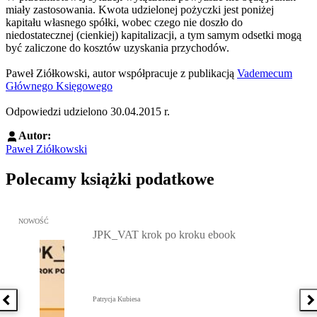
miały zastosowania. Kwota udzielonej pożyczki jest poniżej
kapitału własnego spółki, wobec czego nie doszło do
niedostatecznej (cienkiej) kapitalizacji, a tym samym odsetki mogą
być zaliczone do kosztów uzyskania przychodów.
Paweł Ziółkowski, autor współpracuje z publikacją
Vademecum
Głównego Księgowego
Odpowiedzi udzielono 30.04.2015 r.
Autor:
Paweł Ziółkowski
Polecamy książki podatkowe
Przejdź do: JPK_VAT krok po kroku ebook, Patrycja Kubiesa - otw
NOWOŚĆ
JPK_VAT krok po kroku ebook
Patrycja Kubiesa
Poprzednia książka
N