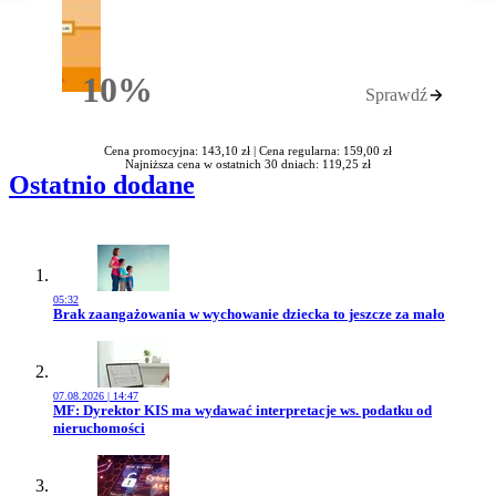
10%
Sprawdź
Rabatu
Cena promocyjna: 143,10 zł |
Cena regularna: 159,00 zł
Najniższa cena w ostatnich 30 dniach: 119,25 zł
Ostatnio dodane
05:32
Przejdź do artykułu:
Brak zaangażowania w wychowanie dziecka to jeszcze za mało
07.08.2026 | 14:47
Przejdź do artykułu:
MF: Dyrektor KIS ma wydawać interpretacje ws. podatku od
nieruchomości